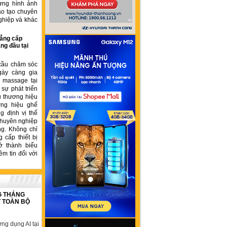
ựng hình ảnh
ào tạo chuyên
ghiệp và khác
ẳng cấp
ng đầu tại
cầu chăm sóc
gày càng gia
ế massage tại
sự phát triển
u thương hiệu
ơng hiệu ghế
 định vị thế
chuyên nghiệp
ng. Không chỉ
 cấp thiết bị
ở thành biểu
ềm tin đối với
G THÁNG
T TOÀN BỘ
ng dụng AI tại