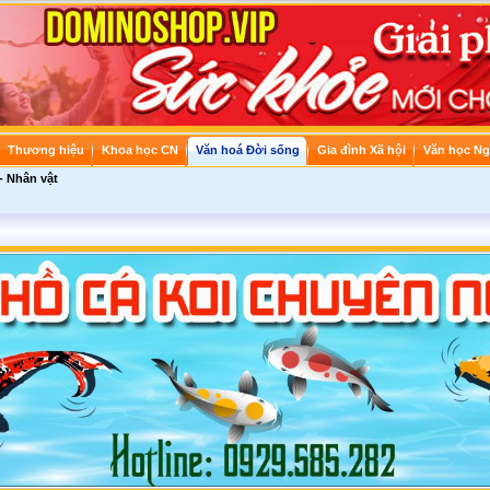
Thương hiệu
Khoa học CN
Văn hoá Đời sống
Gia đình Xã hội
Văn học Ng
- Nhân vật