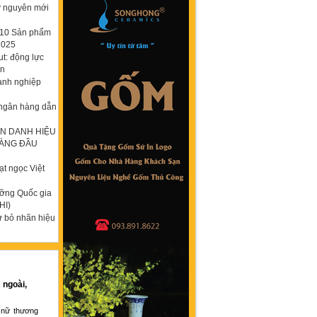
ỷ nguyên mới
p 10 Sản phẩm
2025
t: động lực
ơn
anh nghiệp
 ngân hàng dẫn
N DANH HIỆU
HÀNG ĐẦU
t ngọc Việt
ưỡng Quốc gia
HI)
ừ bỏ nhãn hiệu
 ngoài,
 nữ thương