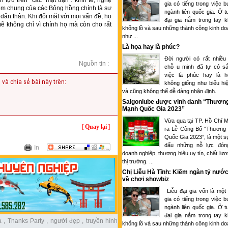
nh tựu trên
các “mặt trận”: kinh tế, nghệ
gia có tiếng trong việc 
ểm chung của các Bông hồng chính là sự
ngành liên quốc gia. Ở tu
dấn thân. Khi đối mặt với mọi vấn đề, họ
đại gia nắm trong tay k
mẽ không chỉ vì chính họ mà còn cho rất
khổng lồ và sau những thành công kinh d
như ...
Là họa hay là phúc?
Đời người có rất nhiều
Nguồn tin :
chỗ u minh đã tự có sắ
việc là phúc hay là 
 và chia sẻ bài này trên:
không giống như biểu hi
và cũng không thể dễ dàng nhận định.
Saigonlube được vinh danh “Thươn
Mạnh Quốc Gia 2023”
Vừa qua tại TP. Hồ Chí M
[
Quay lại
]
ra Lễ Công Bố “Thương
Quốc Gia 2023”, là một s
dấu những nỗ lực đón
In
doanh nghiệp, thương hiệu uy tín, chất lượ
thị trường. ...
Chị Liễu Hà Tĩnh: Kiếm ngàn tỷ nước
về chơi showbiz
Liễu đại gia vốn là một
gia có tiếng trong việc 
ngành liên quốc gia. Ở tu
đại gia nắm trong tay k
a
,
Thanks Party
,
người đẹp
,
truyền hình
khổng lồ và sau những thành công kinh d