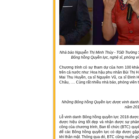
Nhà báo Nguyễn Thị Minh Thúy - TGĐ Trường Sơ
Bông hồng Quyền lực, nghệ sĩ, phóng vi
Chương trình có sự tham dự của hơn 100 khác
trên cả nước như: Hoa hậu phu nhân Bùi Thị H
Mai Thu Huyền, ca sĩ Nguyên Vũ, ca sĩ Đinh 
Châu, …. Cùng rất nhiều nhà báo, phóng viên 
Những Bông hồng Quyền lực được vinh danh t
năm 20
Lễ vinh danh Bông hồng quyền lực 2018 được 
được hiệu ứng tốt đẹp và nhận được sự phản 
công của chương trình, Ban tổ chức (BTC) quy
để các Bông hồng quyền lực có dịp được gặp 
khí thân mật. Thông qua đó, BTC cũng muốn gửi l