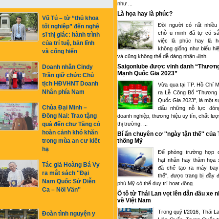
như ...
Là họa hay là phúc?
Vũ Tú – từ “thủ khoa
Đời người có rất nhiều
tốt nghiệp” đến nghệ
chỗ u minh đã tự có sắ
sĩ thị giác: hành trình
việc là phúc hay là 
của trí tuệ, bản lĩnh
không giống như biểu hi
và cống hiến
và cũng không thể dễ dàng nhận định.
Saigonlube được vinh danh “Thươn
Doanh nhân Cindy
Mạnh Quốc Gia 2023”
Trần giữ chức Chủ
tịch HĐVHNT Doanh
Vừa qua tại TP. Hồ Chí M
Nhân phía Nam
ra Lễ Công Bố “Thương
Quốc Gia 2023”, là một s
Chùa Đại Minh –
dấu những nỗ lực đón
Đồng Nai: Trao tặng
doanh nghiệp, thương hiệu uy tín, chất lượ
thị trường. ...
quà đến chư Tăng có
hoàn cảnh khó khăn
Bí ẩn chuyên cơ ''ngày tận thế'' của
thống Mỹ
trong mùa an cư kiết
hạ
Để phòng trường hợp c
hạt nhân hay thảm họa 
Tác giả Hoàng Bá Vy
đã chế tạo ra máy bay
ra mắt sách ''Đại
thế", được trang bị đầy 
Nam Quốc Sử Diễn
phủ Mỹ có thể duy trì hoạt động.
Ca – Nối Vần''
Ô tô từ Thái Lan vọt lên dẫn đầu xe 
về Việt Nam
Trong quý I/2016, Thái L
Đoàn tình nguyện y