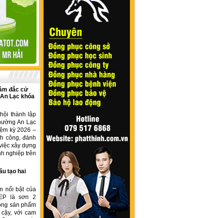
âm đắc cử
 An Lạc khóa
hội thành lập
hường An Lạc
iệm kỳ 2026 –
nh công, đánh
việc xây dựng
h nghiệp trên
ấu tạo hai
m nổi bật của
EP là sơn 2
dòng sản phẩm
 cậy, với cam