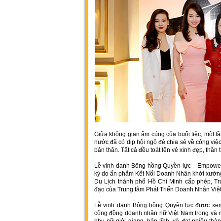
Giữa không gian ấm cúng của buổi tiệc, một l
nước đã có dịp hội ngộ đẻ chia sẻ về công việ
bản thân. Tất cả đều toát lên vẻ xinh đẹp, thân 
Lễ vinh danh Bông hồng Quyền lực – Empower
kỳ do ấn phẩm Kết Nối Doanh Nhân khởi xướn
Du Lịch thành phố Hồ Chí Minh cấp phép, Tr
đạo của Trung tâm Phát Triển Doanh Nhân Việ
Lễ vinh danh Bông hồng Quyền lực được xem l
cộng đồng doanh nhân nữ Việt Nam trong và 