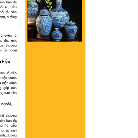
buôn bán đa
ổi 46, Liễu
hối tài sản
oanh, dường
 chuyện, ở
p đặt, một
họa thường
ện bề ngoài
g Hiệu
inh đã diễn
 Hiệu Mạnh
ự kiện đánh
g góp của
ng cao trên
 ngoài,
 nữ thương
buôn bán đa
ổi 46, Liễu
hối tài sản
oanh, dường