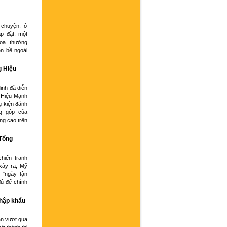
 chuyện, ở
p đặt, một
họa thường
ện bề ngoài
g Hiệu
inh đã diễn
 Hiệu Mạnh
ự kiện đánh
g góp của
ng cao trên
 Tổng
hiến tranh
xảy ra, Mỹ
 "ngày tận
đủ để chính
nhập khẩu
an vượt qua