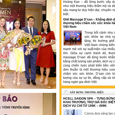
Hoàng Kao – đã từng bước xây d
như một thương hiệu thẩm mỹ và đ
sâu mang tư duy hiện đại, chuyên n
biệt.
Ghế Massage D’san – Khẳng định đ
thương hiệu chăm sóc sức khỏe hà
Việt Nam
Trong bối cảnh nhu 
sức khỏe tại nhà n
tăng, thị trường gh
Việt Nam chứng kiến 
mạnh mẽ với sự xuất hiện của nhiề
lớn. Giữa sự cạnh tranh đó, thư
massage D’san đã từng bước khẳng
bằng chất lượng sản phẩm, dịch vụ 
cùng chiến lược phát triển bền vữ
đơn thuần là một thương hiệu cung
chăm sóc sức khỏe, D’san còn tr
tượng của sự uy tín, đẳng cấp và ni
hàng ngàn gia đình Việt.
XÂY DỰNG THƯƠNG HIỆU
HCELL SAIGON SPA – TƯNG BỪN
KHAI TRƯƠNG, TRỢ GIÁ ĐẶC BIỆ
DỊCH VỤ CHỈ TỪ 199K – 499K
Canva đưa sáng tạo ứ