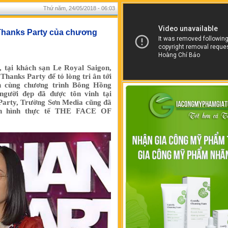
Thứ năm, 24/05/2018 - 06:03
 Thanks Party của chương
 tại khách sạn Le Royal Saigon,
Thanks Party để tỏ lòng tri ân tới
h cùng chương trình Bông Hồng
gười đẹp đã được tôn vinh tại
Party, Trường Sơn Media cũng đã
yền hình thực tế THE FACE OF