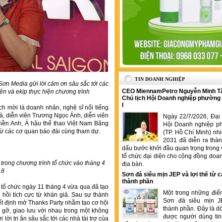
TIN DOANH NGHIỆP
n Media gửi lời cảm ơn sâu sắc tới các
CEO MiennamPetro Nguyễn Minh T
ên và ekip thực hiện chương trình
Chủ tịch Hội Doanh nghiệp phường
I
h mời là doanh nhân, nghệ sĩ nổi tiếng
à, diễn viên Trương Ngọc Ánh, diễn viên
Ngày 22/7/2026, Đại 
Hiền Anh, Á hậu thể thao Việt Nam Băng
Hội Doanh nghiệp p
từ các cơ quan báo đài cùng tham dự.
(TP. Hồ Chí Minh) nh
2031 đã diễn ra thà
dấu bước khởi đầu quan trọng trong 
tổ chức đại diện cho cộng đồng doan
rong chương trình tổ chức vào tháng 4
địa bàn.
18
Sơn đá siêu mịn JEP và lợi thế từ c
thành phần
tổ chức ngày 11 tháng 4 vừa qua đã tạo
Một trong những điể
hồi tích cực từ khán giả. Sau sự thành
Sơn đá siêu mịn J
ết định mở Thanks Party nhằm tạo cơ hội
thành phần. Đây là 
gỡ, giao lưu với nhau trong một không
được người dùng tin
ời tri ân sâu sắc tới các nhà tài trợ của