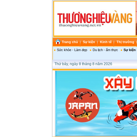
Trang chủ
Sự kiện
Kinh tế
Thị trường
Sức khỏe - Làm đẹp
Du lịch - ẩm thực
Sự kiện 
Thứ bảy, ngày 8 tháng 8 năm 2026