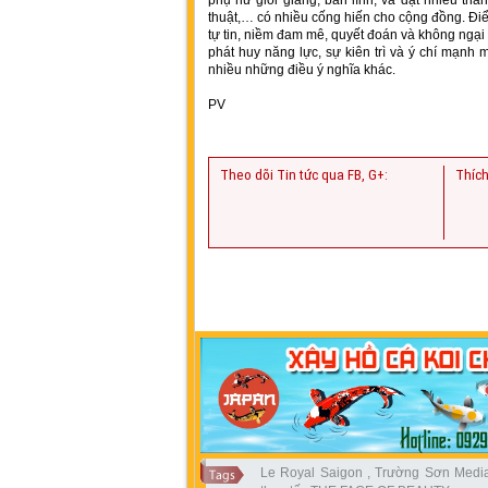
phụ nữ giỏi giang, bản lĩnh, và đạt nhiều thà
thuật,… có nhiều cống hiến cho cộng đồng. Đi
tự tin, niềm đam mê, quyết đoán và không ngại 
phát huy năng lực, sự kiên trì và ý chí mạnh 
nhiều những điều ý nghĩa khác.
PV
Theo dõi Tin tức qua FB, G+:
Thích
Le Royal Saigon
,
Trường Sơn Medi