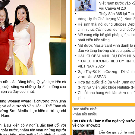
Việt Nam bước vào k
với Canva AI 2.0
Thủy Sản 365 lọt To
Vàng Uy tín Chất lượng Việt Nam 
Hệ sinh thái nội dung Shopee Debu
chính thúc đẩy người dùng chốt đ
MB cung cấp bộ giải pháp giúp do
phát triển bền vững
MB được Mastercard vinh danh là
đầu về tăng trưởng chi tiêu quốc tế
H&H GLOBAL VINH DỰ ĐÓN NHẬ
“TOP 10 THƯƠNG HIỆU UY TÍN 
VIỆT NAM 2025”
Gạo Tây Đô Kim Cương – Di sản hạ
vươn tầm ASEAN
ần nữa các Bông hồng Quyền lực trên cả
Hợp tác quốc tế giữa Viện Dinh d
c, cuộc sống và những dự định riêng của
(NIN) và Viện Sức khỏe Nutrilite (N
thiện và đầy cuốn hút.
Chuỗi nhà hàng Anh làm đơn xin t
'pho'
ing Women Award là chương trình định
g và đã được sở Văn Hóa – Thể Thao và
Đọc nhiều nhất
ường Sơn Media thực hiện dưới sự chỉ
Phản hồi nhiều
t Nam.
Chị Liễu Hà Tĩnh: Kiếm ngàn tỷ nước
à sự kiện có ý nghĩa đặc biệt đối với
về chơi showbiz
ngoài nước, nhằm tôn vinh những người
Liễu đại gia vốn là một