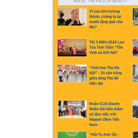
thực tế
,
THE FACE OF BEAUTY
Vì sao khi trưởng
thành, chúng ta lại
muốn tặng quà cho
Mẹ?
Tết 3 Miền 2026 Lan
Tỏa Tinh Thần “Tôn
Vinh và Kết Nối”
“Tinh hoa Thu Hà
Nội” – Di sản sống
giữa lòng Thủ đô
hiện đại
Đoàn CLB Doanh
Nhân Sài Gòn thăm
và làm việc với
Nippon Olive Việt
Nam
''Hội Tụ Anh Tài –