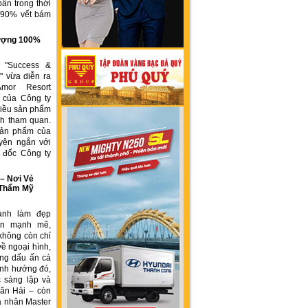
ẩn trong thời
n 90% vết bám
g
 lượng 100%
h "Success &
" vừa diễn ra
Amor Resort
 của Công ty
ều sản phẩm
́ch tham quan.
sản phẩm của
yện ngắn với
́m đốc Công ty
 Nơi Vẻ
 Thẩm Mỹ
ành làm đẹp
iển mạnh mẽ,
không còn chỉ
về ngoại hình,
ng dấu ấn cá
ịnh hướng đó,
 sáng lập và
ăn Hải – còn
á nhân Master