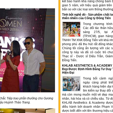
kết bảo hành khả năng chống bám b
gian 5 năm, với hiệu quả giảm trê
bẩn so với các loại sơn thông thườn
Tinh bột nghệ đỏ - Sản phẩm chất
thiên nhiên của Công ty Đồng Tiến
Trong chương trìn
Các đối tác thân hữu
sáng 27/5, tại 
(TP.HCM), gian hàng
TNHH TM XNK Đồng Tiến với khá nhi
phong phú đã thu hút rất đông kha
Chúng tôi cũng ấn tượng với các 
công ty này và đã có cuộc trò chu
Thạc sĩ - Dược sĩ Diệu Trần, Gia
Đồng Tiến.
KHLAB AESTHETICS & ACADEMY –
Đẹp Được Định Hình Bằng Tư Duy
Hiện Đại
Trong bối cảnh ng
ngày càng phát tr
khách hàng hiện đại 
tìm kiếm sự thay đổi 
mà còn mong muốn một vẻ đẹp ma
Khắc Tiệp trao phần thưởng cho Gương
nhân, hài hòa và có chiều sâu. Từ đ
hậu Huỳnh Thảo Trang.
KHLAB Aesthetics & Academy được
điều hành bởi doanh nhân Phạm V
được biết đến với tên thương hiệu c