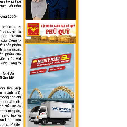
ẩn trong thời
n 90% vết bám
g
 lượng 100%
h "Success &
" vừa diễn ra
Amor Resort
 của Công ty
ều sản phẩm
́ch tham quan.
sản phẩm của
yện ngắn với
́m đốc Công ty
 Nơi Vẻ
 Thẩm Mỹ
ành làm đẹp
iển mạnh mẽ,
không còn chỉ
về ngoại hình,
ng dấu ấn cá
ịnh hướng đó,
 sáng lập và
ăn Hải – còn
á nhân Master