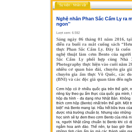
Sự kiện - Nhân vật
Nghệ nhân Phan Sắc Cẩm Ly ra mắ
ngon''
Lượt xem: 6.592
Sáng ngày 06 tháng 01 năm 2016, tại
diễn ra buổi ra mắt cuống sách “Hơ
thực Phan Sắc Cẩm Ly. Đây là cuốn s
nghệ thuật làm cơm Bento của người
Sắc Cẩm Ly phối hợp cùng Nhà 
Photography thực hiện vào cuối năm 2
nhiều cơ quan báo đài, chuyên gia g
chuyên gia ẩm thực Võ Quốc, các do
(BNI) và các độc giả quan tâm đến ngh
Cơm hộp có ở nhiều quốc gia trên thế giới,
riêng tùy theo gu ẩm thực của quốc gia mình,
hộp đa hình - đa dạng như Nhật Bản. Không n
thích cơm hộp (Bento) nhất trên thế giới. Một 
biệt” mà Bento mang lại. Hầu hết bữa trưa của
được nhà trường chuẩn bị. Nhưng vào những d
học sinh sẽ tự đem theo cơm Bento của nhà mìn
ra, người Nhật cũng chuẩn bị Bento khi có dị
ngắm hoa anh đào. Thế nên, tự bao giờ Bent
những tình cảm ấm áp mà các thành viên gia