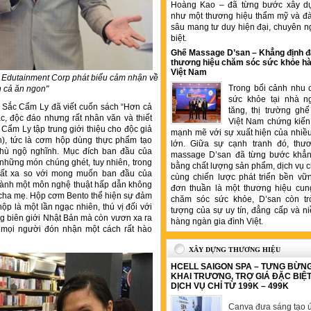
Hoàng Kao – đã từng bước xây d
như một thương hiệu thẩm mỹ và đ
sâu mang tư duy hiện đại, chuyên n
biệt.
Ghế Massage D’san – Khẳng định đ
thương hiệu chăm sóc sức khỏe hà
Việt Nam
d Edutainment Corp phát biểu cảm nhận về
Trong bối cảnh nhu 
 cả ăn ngon"
sức khỏe tại nhà n
 Sắc Cẩm Ly đã viết cuốn sách “Hơn cả
tăng, thị trường gh
c, độc đáo nhưng rất nhân văn và thiết
Việt Nam chứng kiến 
 Cẩm Ly tập trung giới thiệu cho độc giả
mạnh mẽ với sự xuất hiện của nhiề
h), tức là cơm hộp dùng thực phẩm tạo
lớn. Giữa sự cạnh tranh đó, thư
thù ngộ nghĩnh. Mục đích ban đầu của
massage D’san đã từng bước khẳng
 những món chúng ghét, tuy nhiên, trong
bằng chất lượng sản phẩm, dịch vụ 
i rất xa so với mong muốn ban đầu của
cùng chiến lược phát triển bền vữ
thành một môn nghệ thuật hấp dẫn không
đơn thuần là một thương hiệu cung
c cha mẹ. Hộp cơm Bento thể hiện sự đảm
chăm sóc sức khỏe, D’san còn tr
p là một lần ngạc nhiên, thú vị đối với
tượng của sự uy tín, đẳng cấp và ni
ng biên giới Nhật Bản mà còn vươn xa ra
hàng ngàn gia đình Việt.
c mọi người đón nhận một cách rất hào
XÂY DỰNG THƯƠNG HIỆU
HCELL SAIGON SPA – TƯNG BỪN
KHAI TRƯƠNG, TRỢ GIÁ ĐẶC BIỆ
DỊCH VỤ CHỈ TỪ 199K – 499K
Canva đưa sáng tạo ứ