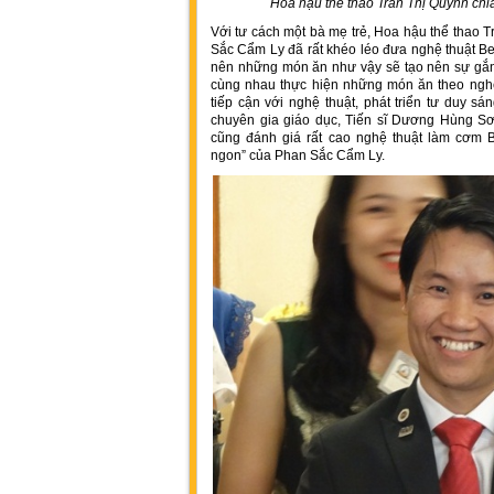
Hoa hậu thể thao Trần Thị Quỳnh ch
Với tư cách một bà mẹ trẻ, Hoa hậu thể thao T
Sắc Cẩm Ly đã rất khéo léo đưa nghệ thuật Be
nên những món ăn như vậy sẽ tạo nên sự gắn 
cùng nhau thực hiện những món ăn theo nghệ 
tiếp cận với nghệ thuật, phát triển tư duy sá
chuyên gia giáo dục, Tiến sĩ Dương Hùng Sơ
cũng đánh giá rất cao nghệ thuật làm cơm 
ngon” của Phan Sắc Cẩm Ly.