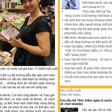
Việt Nam bước vào k
với Canva AI 2.0
Thủy Sản 365 lọt To
Vàng Uy tín Chất lượng Việt Nam 
Hệ sinh thái nội dung Shopee Debu
chính thúc đẩy người dùng chốt đ
MB cung cấp bộ giải pháp giúp do
phát triển bền vững
MB được Mastercard vinh danh là
đầu về tăng trưởng chi tiêu quốc tế
H&H GLOBAL VINH DỰ ĐÓN NHẬ
“TOP 10 THƯƠNG HIỆU UY TÍN 
VIỆT NAM 2025”
Gạo Tây Đô Kim Cương – Di sản hạ
vươn tầm ASEAN
Hợp tác quốc tế giữa Viện Dinh d
 trên cả nước với giá bán 77.000đ một cuốn
(NIN) và Viện Sức khỏe Nutrilite (N
 Cẩm Ly đã hướng dẫn độc giả cách làm
Chuỗi nhà hàng Anh làm đơn xin t
 phẩm có sẵn tại Việt Nam từ những món
'pho'
phở…, những món ăn rất đơn giản nhưng
o các bà mẹ và các em bé sáng tạo.
Đọc nhiều nhất
Phản hồi nhiều
i Bento, Cả nhà cùng Bento và Trao gửi
n thức cơ bản nhất về Bento, về cách
Chị Liễu Hà Tĩnh: Kiếm ngàn tỷ nước
g, cụ thể, hình ảnh chân thật, sống động
về chơi showbiz
hỉ cần vài phút là cha mẹ có thể làm cho
Liễu đại gia vốn là một
đủ chất dùng cho những buổi dã ngoại