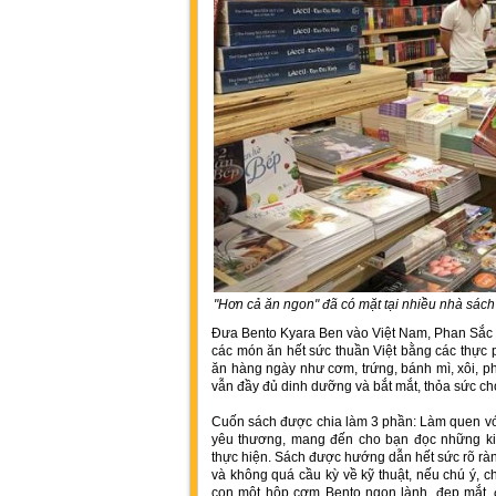
"Hơn cả ăn ngon" đã có mặt tại nhiều nhà sách
Đưa Bento Kyara Ben vào Việt Nam, Phan Sắc
các món ăn hết sức thuần Việt bằng các thực
ăn hàng ngày như cơm, trứng, bánh mì, xôi, 
vẫn đầy đủ dinh dưỡng và bắt mắt, thỏa sức ch
Cuốn sách được chia làm 3 phần: Làm quen vớ
yêu thương, mang đến cho bạn đọc những kiế
thực hiện. Sách được hướng dẫn hết sức rõ ràn
và không quá cầu kỳ về kỹ thuật, nếu chú ý, c
con một hộp cơm Bento ngon lành, đẹp mắt, 