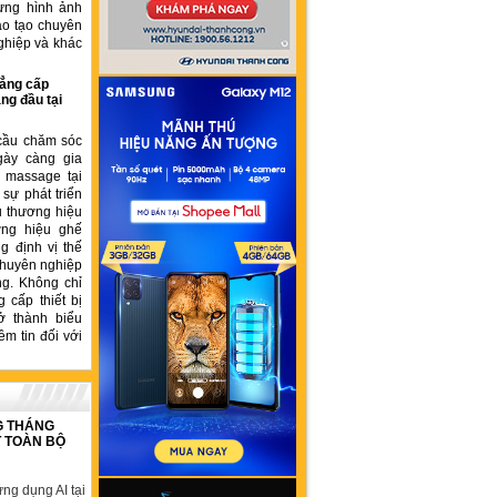
ựng hình ảnh
ào tạo chuyên
ghiệp và khác
ẳng cấp
ng đầu tại
cầu chăm sóc
gày càng gia
ế massage tại
sự phát triển
u thương hiệu
ơng hiệu ghế
 định vị thế
chuyên nghiệp
ng. Không chỉ
 cấp thiết bị
ở thành biểu
ềm tin đối với
G THÁNG
T TOÀN BỘ
ng dụng AI tại