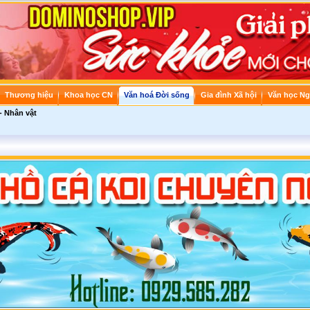
Thương hiệu
Khoa học CN
Văn hoá Đời sống
Gia đình Xã hội
Văn học Ng
- Nhân vật