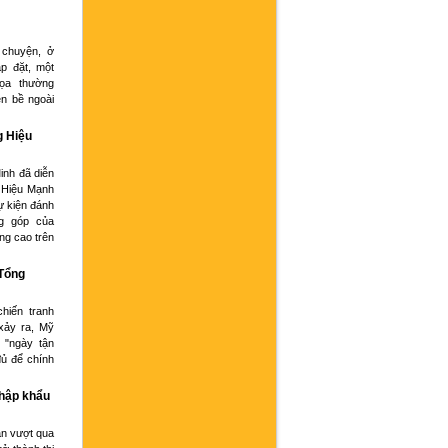
 chuyện, ở
p đặt, một
họa thường
ện bề ngoài
g Hiệu
inh đã diễn
 Hiệu Mạnh
ự kiện đánh
g góp của
ng cao trên
 Tổng
hiến tranh
xảy ra, Mỹ
 "ngày tận
đủ để chính
nhập khẩu
an vượt qua