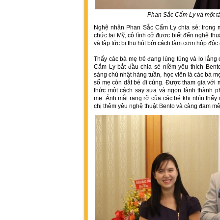
Phan Sắc Cẩm Ly và một t
Nghệ nhân Phan Sắc Cẩm Ly chia sẻ: trong m
chức tại Mỹ, cô tình cở được biết đến nghệ t
và lập tức bị thu hút bởi cách làm cơm hộp độc
Thấy các bà mẹ trẻ đang lúng túng và lo lắn
Cẩm Ly bắt đầu chia sẻ niềm yêu thích Bent
sáng chủ nhật hàng tuần, học viên là các bà mẹ
số mẹ còn dắt bé đi cùng. Được tham gia với 
thức một cách say sưa và ngon lành thành p
mẹ. Ánh mắt rạng rỡ của các bé khi nhìn thấy
chị thêm yêu nghệ thuật Bento và càng đam mê