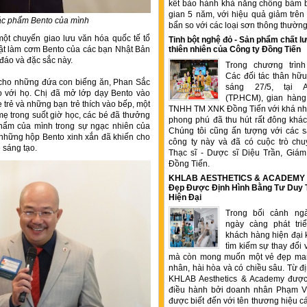
kết bảo hành khả năng chống bám b
gian 5 năm, với hiệu quả giảm trê
ác phẩm Bento của mình
bẩn so với các loại sơn thông thườn
ột chuyến giao lưu văn hóa quốc tế tổ
Tinh bột nghệ đỏ - Sản phẩm chất
huật làm cơm Bento của các bạn Nhật Bản
thiên nhiên của Công ty Đồng Tiến
 đáo và đặc sắc này.
Trong chương trìn
Các đối tác thân hữu
g cho những đứa con biếng ăn, Phan Sắc
sáng 27/5, tại 
o với họ. Chị đã mở lớp dạy Bento vào
(TP.HCM), gian hàng
 trẻ và những bạn trẻ thích vào bếp, một
TNHH TM XNK Đồng Tiến với khá nhi
mẹ trong suốt giờ học, các bé đã thưởng
phong phú đã thu hút rất đông kha
hẩm của mình trong sự ngạc nhiên của
Chúng tôi cũng ấn tượng với các 
 những hộp Bento xinh xắn đã khiến cho
công ty này và đã có cuộc trò chu
 sáng tạo.
Thạc sĩ - Dược sĩ Diệu Trần, Gia
Đồng Tiến.
KHLAB AESTHETICS & ACADEMY –
Đẹp Được Định Hình Bằng Tư Duy
Hiện Đại
Trong bối cảnh ng
ngày càng phát tr
khách hàng hiện đại 
tìm kiếm sự thay đổi 
mà còn mong muốn một vẻ đẹp ma
nhân, hài hòa và có chiều sâu. Từ đ
KHLAB Aesthetics & Academy được
điều hành bởi doanh nhân Phạm V
được biết đến với tên thương hiệu c