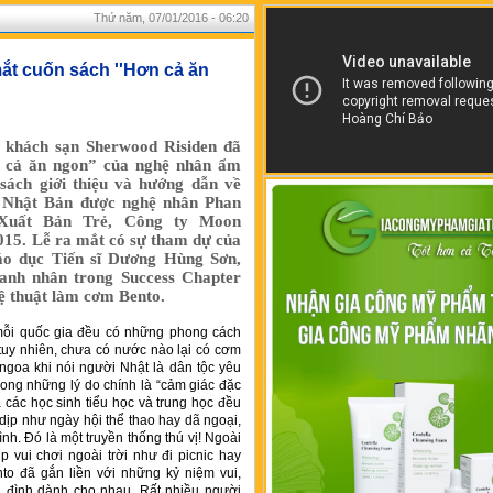
Thứ năm, 07/01/2016 - 06:20
t cuốn sách ''Hơn cả ăn
 khách sạn Sherwood Risiden đã
n cả ăn ngon” của nghệ nhân ẩm
ách giới thiệu và hướng dẫn về
 Nhật Bản được nghệ nhân Phan
Xuất Bản Trẻ, Công ty Moon
015. Lễ ra mắt có sự tham dự của
iáo dục Tiến sĩ Dương Hùng Sơn,
anh nhân trong Success Chapter
ệ thuật làm cơm Bento.
 mỗi quốc gia đều có những phong cách
 tuy nhiên, chưa có nước nào lại có cơm
goa khi nói người Nhật là dân tộc yêu
trong những lý do chính là “cảm giác đặc
 các học sinh tiểu học và trung học đều
ịp như ngày hội thể thao hay dã ngoại,
h. Đó là một truyền thống thú vị! Ngoài
p vui chơi ngoài trời như đi picnic hay
o đã gắn liền với những kỷ niệm vui,
 đình dành cho nhau. Rất nhiều người