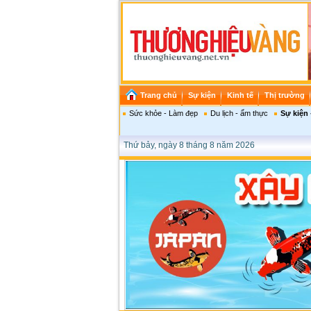
Trang chủ
Sự kiện
Kinh tế
Thị trường
Sức khỏe - Làm đẹp
Du lịch - ẩm thực
Sự kiện 
Thứ bảy, ngày 8 tháng 8 năm 2026