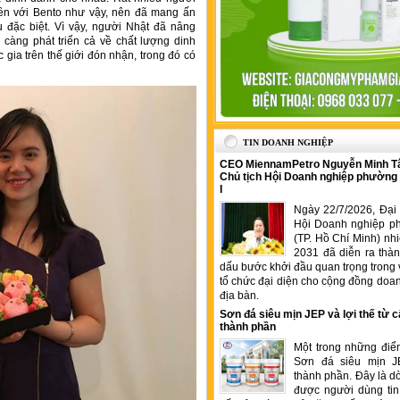
iền với Bento như vậy, nên đã mang ấn
 đặc biệt. Vì vậy, người Nhật đã nâng
càng phát triển cả về chất lượng dinh
 gia trên thế giới đón nhận, trong đó có
TIN DOANH NGHIỆP
CEO MiennamPetro Nguyễn Minh T
Chủ tịch Hội Doanh nghiệp phường
I
Ngày 22/7/2026, Đại 
Hội Doanh nghiệp p
(TP. Hồ Chí Minh) nh
2031 đã diễn ra thà
dấu bước khởi đầu quan trọng trong 
tổ chức đại diện cho cộng đồng doan
địa bàn.
Sơn đá siêu mịn JEP và lợi thế từ c
thành phần
Một trong những điể
Sơn đá siêu mịn J
thành phần. Đây là 
được người dùng tin