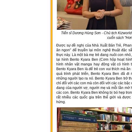
Tiến sĩ Dương Hùng Sơn - Chủ tịch Kizworl
cuốn sách "Hơn
Được sự đề nghị của Nhà Xuất Bản Trẻ, Phan
ăn ngon” để truyền lại môn nghệ thuật đặc sắ
thực này. Là một bà mẹ trẻ đang nuôi con nhỏ,
lại hình Bento Kyara Ben (Cơm hộp hoạt hìn
hình nhân vật manga hay động vật có hình 
Bento Kyara Ben là để trẻ con vui thích mà ăn
quá trình phát triển, Bento Kyara Ben đã đ
những người tạo ra nó. Bento Kyara Ben trở 
chỉ đối với các con mà còn đối với các các bậ
đang của người vợ, người mẹ và mỗi lần mở hộ
các con. Bento Kyara Ben không bị bó hẹp tro
rất nhiều các quốc gia trên thế giới và đượ
hứng.