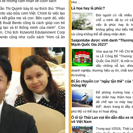
ia sẻ những cảm nhận về cuốn sách
như ...
Là họa hay là phúc?
rần Thị Quỳnh bày tỏ sự thích thú: “Phan
nto vào bữa cơm Việt. Chính từ việc tạo
Đời người có rất nhiều
kết giữa mẹ và con. Bên cạnh đó, việc
chỗ u minh đã tự có sắ
thuật Bento cũng là cách giúp con trẻ
việc là phúc hay là 
ng tạo và trí thông minh của mình”. Còn
không giống như biểu hi
n, Chủ tịch Kizworld Edutainment Corp
và cũng không thể dễ dàng nhận định.
Bento cũng như cuốn sách “Hơn cả ăn
Saigonlube được vinh danh “Thươn
Mạnh Quốc Gia 2023”
Vừa qua tại TP. Hồ Chí M
ra Lễ Công Bố “Thương
Quốc Gia 2023”, là một s
dấu những nỗ lực đón
doanh nghiệp, thương hiệu uy tín, chất lượ
thị trường. ...
Bí ẩn chuyên cơ ''ngày tận thế'' của
thống Mỹ
Để phòng trường hợp c
hạt nhân hay thảm họa 
đã chế tạo ra máy bay
thế", được trang bị đầy 
phủ Mỹ có thể duy trì hoạt động.
Ô tô từ Thái Lan vọt lên dẫn đầu xe 
về Việt Nam
Trong quý I/2016, Thái L