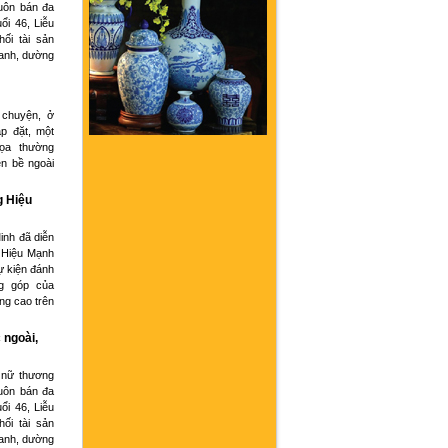
buôn bán đa
ổi 46, Liễu
hối tài sản
oanh, dường
 chuyện, ở
p đặt, một
họa thường
ện bề ngoài
g Hiệu
inh đã diễn
 Hiệu Mạnh
ự kiện đánh
g góp của
ng cao trên
 ngoài,
 nữ thương
buôn bán đa
ổi 46, Liễu
hối tài sản
oanh, dường