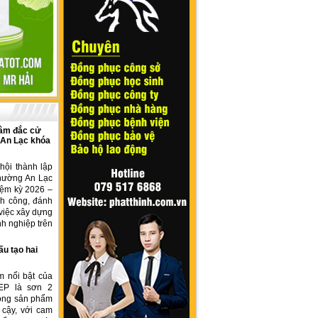
âm đắc cử
 An Lạc khóa
hội thành lập
hường An Lạc
iệm kỳ 2026 –
nh công, đánh
việc xây dựng
h nghiệp trên
ấu tạo hai
m nổi bật của
EP là sơn 2
dòng sản phẩm
 cậy, với cam