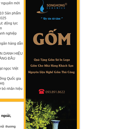
ỷ nguyên mới
p 10 Sản phẩm
2025
t: động lực
ơn
anh nghiệp
 ngân hàng dẫn
N DANH HIỆU
HÀNG ĐẦU
t ngọc Việt
ưỡng Quốc gia
HI)
ừ bỏ nhãn hiệu
 ngoài,
 nữ thương