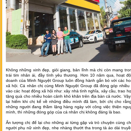
Không những xinh đẹp, giỏi giang, bản lĩnh mà chị còn mang tro
trái tim nhân ái, đầy tình yêu thương. Hơn 10 năm qua, hoạt độ
doanh của Minh Nguyệt Group luôn đồng hành gắn bó với các ho
xã hội. Cá nhân chị cùng Minh Nguyệt Group đã đóng góp nhiều 
vào các hoạt động xã hội như: xây nhà tình nghĩa, xây cầu, trao h
tặng quà cho nhiều hoàn cảnh khó khăn trên địa bàn cả nước. Vậ
lại hiếm khi chị kể về những điều mình đã làm, bởi chị cho rằn
những người đang thầm lặng hàng ngày với công việc thiện ngu
mình, thì những đóng góp của cá nhân chị không đáng là bao.
Ấn tượng chị để lại cho những ai từng gặp và trò chuyện cùng ch
người phụ nữ xinh đẹp, nhẹ nhàng thướt tha trong tà áo dài truy