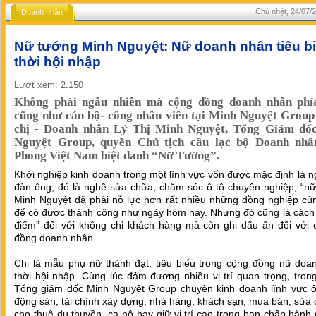
Chủ nhật, 24/07/2
Doanh nhân
Nữ tướng Minh Nguyệt: Nữ doanh nhân tiêu b
thời hội nhập
Lượt xem: 2.150
Không phải ngẫu nhiên mà cộng đồng doanh nhân ph
cũng như cán bộ- công nhân viên tại Minh Nguyệt Grou
chị - Doanh nhân Lý Thị Minh Nguyệt, Tổng Giám đố
Nguyệt Group, quyền Chủ tịch câu lạc bộ Doanh nhâ
Phong Việt Nam biệt danh “Nữ Tướng”.
Khởi nghiệp kinh doanh trong một lĩnh vực vốn được mặc định là 
đàn ông, đó là nghề sửa chữa, chăm sóc ô tô chuyên nghiệp, “nữ
Minh Nguyệt đã phải nỗ lực hơn rất nhiều những đồng nghiệp cù
để có được thành công như ngày hôm nay. Nhưng đó cũng là cách 
điểm” đối với không chỉ khách hàng mà còn ghi dấu ấn đối với 
đồng doanh nhân.
Chị là mẫu phụ nữ thành đạt, tiêu biểu trong cộng đồng nữ doa
thời hội nhập. Cùng lúc đảm đương nhiều vị trí quan trọng, trong
Tổng giám đốc Minh Nguyệt Group chuyên kinh doanh lĩnh vực ô 
động sản, tài chính xây dựng, nhà hàng, khách sạn, mua bán, sửa
cho thuê du thuyền, ca nô hay giữ vị trí cao trong ban chấp hành