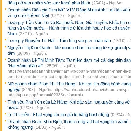
đồng cố vấn chăm sóc sức khoẻ phía Nam
(25/01) - Nguồn:
Doanh nhân Diễn giả Cựu MC VTV Đặng Minh Anh: Lan tỏa yêu
vì nụ cười trẻ em Việt
(02/12) - Nguồn:
Lương y Trần Văn Tư và Bài thuốc Nam Gia Truyền: Khắc tinh c
răng và viêm nướu – Hành trình giữ lửa tinh hoa y học cổ truyền 
Nam
(27/10) - Nguồn:
Lương y Nguyễn Tứ Hải – Tấm lòng vàng vì nhân dân
(17/10) -
Nguyễn Thị Kim Oanh – Nữ doanh nhân tỏa sáng từ sự giản dị v
tâm
(26/09) - Nguồn:
Doanh nhân Lê Thị Minh Tâm: Từ niềm đam mê cái đẹp đến dan
“Hạt vàng nhân ái”.
(25/09) - Nguồn:
https://vanhoadoanhnhanvietnam.vn/doanh-nhan/doanh-nhan-le-th
tam-tu-niem-dam-me-cai-dep-den-danh-hieu-hat-vang-nhan-ai.ht
Nữ doanh nhân Phan Thị Thu Hồng - Khi trái tim đồng hành cùn
nghiệp
(24/09) - Nguồn: https://vanhoadoanhnhanvietnam.vn/wp-
admin/post.php?post=40233&action=edit
Tình yêu Phú Yên của Lê Hằng: Khi đặc sản hoà quyện cùng vẻ
nước
(04/07) - Nguồn:
Lê Thị Diễm: Khát vọng lan tỏa giá trị bằng hành động
(09/04) - 
Doanh nhân Đoàn Khải Định, thành công là khát vọng lớn và nỗ 
không ngừng
(14/03) - Nguồn: