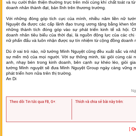
và nụ cười thân thiện thường trực trên môi cùng khí chất toát ra t
doanh nhân thành đạt, bản lĩnh trên thương trường.
Với những đóng góp tích cực của mình, nhiều năm liền nữ tướ
Nguyệt đa được các cấp lãnh đạo trung ương tặng bằng khen tôn 
những thành tích đóng góp vào sự phát triển kinh tế xã hội. Ch
doanh nhân tiêu biểu của thời đại, là nguồn động lực của các ch
nữ phấn đấu và luôn nhận được sự tín nhiệm từ cộng đồng doanh 
Dù ở vai trò nào, nữ tướng Minh Nguyệt cũng đều xuất sắc và nh
sự mến mộ của mọi người. Với sự thông minh, tài giỏi cùng cái n
anh, nhạy bén trong kinh doanh, bên cạnh sự khéo léo, giỏi gia
tướng Minh nguyệt sẽ đưa Minh Nguyệt Group ngày càng vững 
phát triển hơn nữa trên thị trường.
An Di
Ng
Theo dõi Tin tức qua FB, G+:
Thích và chia sẻ bài này trên:
[
Qu