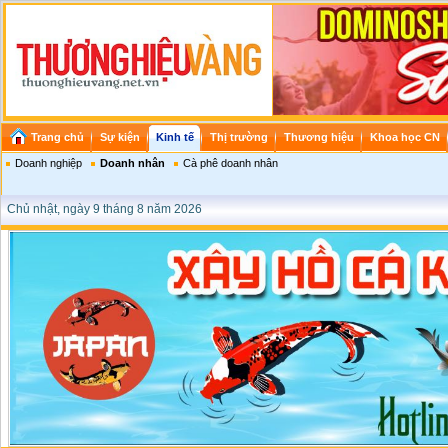
Trang chủ
Sự kiện
Kinh tế
Thị trường
Thương hiệu
Khoa học CN
Doanh nghiệp
Doanh nhân
Cà phê doanh nhân
Chủ nhật, ngày 9 tháng 8 năm 2026