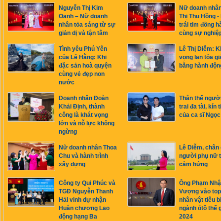
Nguyễn Thị Kim
Nữ doanh nhâ
Oanh – Nữ doanh
Thị Thu Hồng -
nhân tỏa sáng từ sự
trái tim đồng h
giản dị và tận tâm
cùng sự nghiệ
Tình yêu Phú Yên
Lê Thị Diễm: K
của Lê Hằng: Khi
vọng lan tỏa giá
đặc sản hoà quyện
bằng hành độn
cùng vẻ đẹp non
nước
Doanh nhân Đoàn
Thân thế ngườ
Khải Định, thành
trai đa tài, kín 
công là khát vọng
của ca sĩ Ngọ
lớn và nỗ lực không
ngừng
Nữ doanh nhân Thoa
Lê Diễm, chân
Chu và hành trình
người phụ nữ 
xây dựng
cảm hứng
Công ty Qui Phúc và
Ông Phạm Nhậ
TGĐ Nguyễn Thanh
Vượng vào top
Hải vinh dự nhận
nhân vật tiêu b
Huân chương Lao
ngành ôtô thế g
động hạng Ba
2024