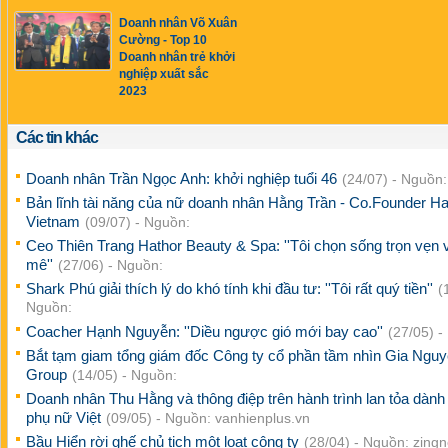
Doanh nhân Võ Xuân
Cường - Top 10
Doanh nhân trẻ khởi
nghiệp xuất sắc
2023
Các tin khác
Doanh nhân Trần Ngọc Anh: khởi nghiệp tuổi 46
(24/07) - Nguồn:
Bản lĩnh tài năng của nữ doanh nhân Hằng Trần - Co.Founder Ha
Vietnam
(09/07) - Nguồn:
Ceo Thiên Trang Hathor Beauty & Spa: ''Tôi chọn sống trọn vẹn
mê''
(27/06) - Nguồn:
Shark Phú giải thích lý do khó tính khi đầu tư: ''Tôi rất quý tiền''
(
Nguồn:
Coacher Hạnh Nguyễn: ''Diều ngược gió mới bay cao''
(27/05) -
Bắt tạm giam tổng giám đốc Công ty cổ phần tầm nhìn Gia Ngu
Group
(14/05) - Nguồn:
Doanh nhân Thu Hằng và thông điệp trên hành trình lan tỏa dành
phụ nữ Việt
(09/05) - Nguồn: vanhienplus.vn
Bầu Hiển rời ghế chủ tịch một loạt công ty
(28/04) - Nguồn: zing