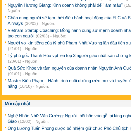
Nguyễn Hương Giang: Kinh doanh không phải để ''làm màu''
(15
Nguồn:
Chân dung người sẽ tạm thời điều hành hoạt động của FLC và
Airways
(30/03) - Nguồn:
Vietnam Startup Coaching: Đồng hành cùng sứ mệnh doanh nhâ
tạo con người
(02/03) - Nguồn:
Người vợ kín tiếng của tỷ phú Phạm Nhật Vượng lần đầu tiên xu
(21/01) - Nguồn:
Tỷ phú gốc Thanh Hóa vọt lên top 3 người giàu nhất sàn chứng 
(20/01) - Nguồn:
Quà Sức Khỏe và tâm nguyện của doanh nhân Nguyễn Anh Cư
(01/01) - Nguồn:
Master Kiều Phạm – Hành trình nuôi dưỡng ước mơ và truyền lử
năng
(10/10) - Nguồn:
Mới cập nhật
Nghệ Nhân Nhữ Văn Cường: Người thổi hồn vào gỗ tại làng ng
Giao
(12/02) - Nguồn:
Ông Lương Tuấn Phong được bổ nhiệm giữ chức Phó Chủ tịch 