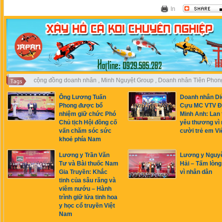
In
cộng đồng doanh nhân
,
Minh Nguyệt Group
,
Doanh nhân Tiên Phon
Ông Lương Tuấn
Doanh nhân Di
Phong được bổ
Cựu MC VTV Đ
nhiệm giữ chức Phó
Minh Anh: Lan 
Chủ tịch Hội đồng cố
yêu thương vì 
vấn chăm sóc sức
cười trẻ em Vi
khoẻ phía Nam
Lương y Trần Văn
Lương y Nguy
Tư và Bài thuốc Nam
Hải – Tấm lòng
Gia Truyền: Khắc
vì nhân dân
tinh của sâu răng và
viêm nướu – Hành
trình giữ lửa tinh hoa
y học cổ truyền Việt
Nam