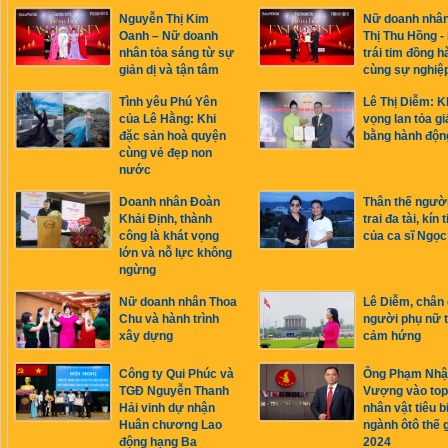
Nguyễn Thị Kim
Nữ doanh nhâ
Oanh – Nữ doanh
Thị Thu Hồng -
nhân tỏa sáng từ sự
trái tim đồng h
giản dị và tận tâm
cùng sự nghiệ
Tình yêu Phú Yên
Lê Thị Diễm: K
của Lê Hằng: Khi
vọng lan tỏa giá
đặc sản hoà quyện
bằng hành độn
cùng vẻ đẹp non
nước
Doanh nhân Đoàn
Thân thế ngườ
Khải Định, thành
trai đa tài, kín 
công là khát vọng
của ca sĩ Ngọ
lớn và nỗ lực không
ngừng
Nữ doanh nhân Thoa
Lê Diễm, chân
Chu và hành trình
người phụ nữ 
xây dựng
cảm hứng
Công ty Qui Phúc và
Ông Phạm Nhậ
TGĐ Nguyễn Thanh
Vượng vào top
Hải vinh dự nhận
nhân vật tiêu b
Huân chương Lao
ngành ôtô thế g
động hạng Ba
2024