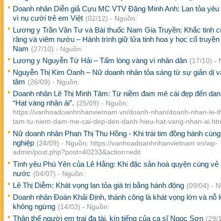
Doanh nhân Diễn giả Cựu MC VTV Đặng Minh Anh: Lan tỏa yêu
vì nụ cười trẻ em Việt
(02/12) - Nguồn:
Lương y Trần Văn Tư và Bài thuốc Nam Gia Truyền: Khắc tinh c
răng và viêm nướu – Hành trình giữ lửa tinh hoa y học cổ truyền 
Nam
(27/10) - Nguồn:
Lương y Nguyễn Tứ Hải – Tấm lòng vàng vì nhân dân
(17/10) -
Nguyễn Thị Kim Oanh – Nữ doanh nhân tỏa sáng từ sự giản dị v
tâm
(26/09) - Nguồn:
Doanh nhân Lê Thị Minh Tâm: Từ niềm đam mê cái đẹp đến dan
“Hạt vàng nhân ái”.
(25/09) - Nguồn:
https://vanhoadoanhnhanvietnam.vn/doanh-nhan/doanh-nhan-le-th
tam-tu-niem-dam-me-cai-dep-den-danh-hieu-hat-vang-nhan-ai.ht
Nữ doanh nhân Phan Thị Thu Hồng - Khi trái tim đồng hành cùn
nghiệp
(24/09) - Nguồn: https://vanhoadoanhnhanvietnam.vn/wp-
admin/post.php?post=40233&action=edit
Tình yêu Phú Yên của Lê Hằng: Khi đặc sản hoà quyện cùng vẻ
nước
(04/07) - Nguồn:
Lê Thị Diễm: Khát vọng lan tỏa giá trị bằng hành động
(09/04) - 
Doanh nhân Đoàn Khải Định, thành công là khát vọng lớn và nỗ 
không ngừng
(14/03) - Nguồn:
Thân thế người em trai đa tài, kín tiếng của ca sĩ Ngọc Sơn
(29/1