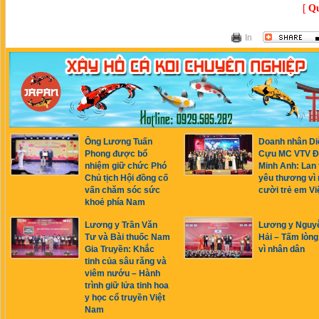
[
Qu
In
Ông Lương Tuấn
Doanh nhân Di
Phong được bổ
Cựu MC VTV Đ
nhiệm giữ chức Phó
Minh Anh: Lan 
Chủ tịch Hội đồng cố
yêu thương vì 
vấn chăm sóc sức
cười trẻ em Vi
khoẻ phía Nam
Lương y Trần Văn
Lương y Nguy
Tư và Bài thuốc Nam
Hải – Tấm lòng
Gia Truyền: Khắc
vì nhân dân
tinh của sâu răng và
viêm nướu – Hành
trình giữ lửa tinh hoa
y học cổ truyền Việt
Nam