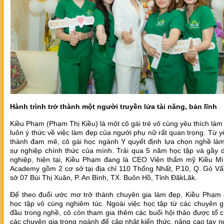
Hành trình trở thành một người truyền lửa tài năng, bản lĩnh
Kiều Phạm (Phạm Thị Kiều) là một cô gái trẻ vô cùng yêu thích làm
luôn ý thức về việc làm đẹp của người phụ nữ rất quan trọng. Từ y
thành đam mê, cô gái học ngành Y quyết định lựa chọn nghề làm
sự nghiệp chính thức của mình. Trải qua 5 năm học tập và gầy 
nghiệp, hiện tại, Kiều Phạm đang là CEO Viện thẩm mỹ Kiều Mi
Academy gồm 2 cơ sở tại địa chỉ 110 Thống Nhất, P.10, Q. Gò Vấ
sở 07 Bùi Thị Xuân, P. An Bình, TX. Buôn Hồ, Tỉnh ĐăkLăk.
Để theo đuổi ước mơ trở thành chuyên gia làm đẹp, Kiều Phạm 
học tập vô cùng nghiêm túc. Ngoài việc học tập từ các chuyên g
đầu trong nghề, cô còn tham gia thêm các buổi hội thảo được tổ 
các chuyên gia trong ngành để cập nhật kiến thức, nâng cao tay 