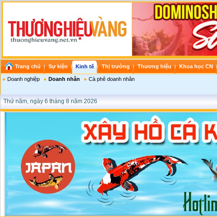
Trang chủ
Sự kiện
Kinh tế
Thị trường
Thương hiệu
Khoa học CN
Doanh nghiệp
Doanh nhân
Cà phê doanh nhân
Thứ năm, ngày 6 tháng 8 năm 2026