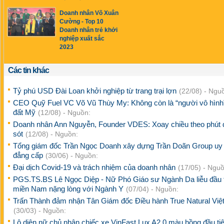
Doanh nhân Võ Xuân
Cường - Top 10
Doanh nhân trẻ khởi
nghiệp xuất sắc
2023
Các tin khác
Tỷ phú USD Đài Loan khởi nghiệp từ trang trại lợn
(22/08) - Ngu
CEO Quỹ Fuel VC Võ Vũ Thùy My: Không còn là “người vô hình”
đất Mỹ
(12/08) - Nguồn:
Doanh nhân Ann Nguyễn, Founder VDES: Xoay chiều theo phút 
sót
(12/08) - Nguồn:
Tổng giám đốc Trần Ngọc Doanh xây dựng Trần Doãn Group uy t
đẳng cấp
(30/06) - Nguồn:
Đại dịch Covid-19 và trách nhiệm của doanh nhân
(17/05) - Nguồ
PGS.TS.BS Lê Ngọc Diệp - Nữ Phó Giáo sư Ngành Da liễu đầu t
miền Nam nặng lòng với Ngành Y
(07/04) - Nguồn:
Trấn Thành đảm nhận Tân Giám đốc Điều hành True Natural Vi
(30/03) - Nguồn:
Lộ diện nữ chủ nhân chiếc xe VinFast Lux A2.0 màu hồng đầu tiê