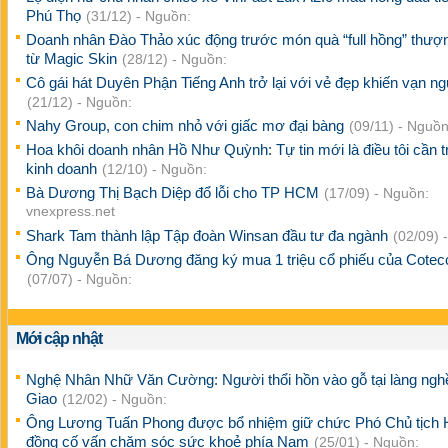
Phú Thọ
(31/12) - Nguồn:
Doanh nhân Đào Thảo xúc động trước món quà “full hồng” thượ
từ Magic Skin
(28/12) - Nguồn:
Cô gái hát Duyên Phận Tiếng Anh trở lại với vẻ đẹp khiến vạn n
(21/12) - Nguồn:
Nahy Group, con chim nhỏ với giấc mơ đại bàng
(09/11) - Nguồn
Hoa khôi doanh nhân Hồ Như Quỳnh: Tự tin mới là điều tôi cần t
kinh doanh
(12/10) - Nguồn:
Bà Dương Thị Bạch Diệp đổ lỗi cho TP HCM
(17/09) - Nguồn:
vnexpress.net
Shark Tam thành lập Tập đoàn Winsan đầu tư đa ngành
(02/09) 
Ông Nguyễn Bá Dương đăng ký mua 1 triệu cổ phiếu của Cotec
(07/07) - Nguồn:
Mới cập nhật
Nghệ Nhân Nhữ Văn Cường: Người thổi hồn vào gỗ tại làng ng
Giao
(12/02) - Nguồn:
Ông Lương Tuấn Phong được bổ nhiệm giữ chức Phó Chủ tịch 
đồng cố vấn chăm sóc sức khoẻ phía Nam
(25/01) - Nguồn: