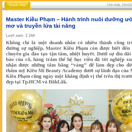
Chủ nhật, 10/10/2
Doanh nhân
Master Kiều Phạm – Hành trình nuôi dưỡng ư
mơ và truyền lửa tài năng
Lượt xem: 2.244
Không chỉ là một doanh nhân có nhiều thành công tr
đường sự nghiệp, Master Kiều Phạm còn được biết đến 
chuyên gia đào tạo tận tâm, nhiệt huyết. Dưới sự dìu dắt
bảo của cô, hàng trăm thế hệ học viên đã tốt nghiệp xu
nhận được những tấm bằng “vàng” để làm đẹp cho đời
thẩm mỹ Kiều Mi Beauty Academy dưới sự lãnh đạo của 
Kiều Phạm cũng ngày một khẳng định vị thế trên thị trư
đẹp tại Tp.HCM và ĐăkLăk.