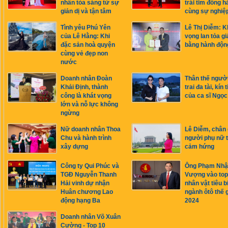
nhân tỏa sáng từ sự
trái tim đồng h
giản dị và tận tâm
cùng sự nghiệ
Tình yêu Phú Yên
Lê Thị Diễm: K
của Lê Hằng: Khi
vọng lan tỏa giá
đặc sản hoà quyện
bằng hành độn
cùng vẻ đẹp non
nước
Doanh nhân Đoàn
Thân thế ngườ
Khải Định, thành
trai đa tài, kín 
công là khát vọng
của ca sĩ Ngọ
lớn và nỗ lực không
ngừng
Nữ doanh nhân Thoa
Lê Diễm, chân
Chu và hành trình
người phụ nữ 
xây dựng
cảm hứng
Công ty Qui Phúc và
Ông Phạm Nhậ
TGĐ Nguyễn Thanh
Vượng vào top
Hải vinh dự nhận
nhân vật tiêu b
Huân chương Lao
ngành ôtô thế g
động hạng Ba
2024
Doanh nhân Võ Xuân
Cường - Top 10