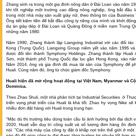
‎Zhang sinh ra trong một gia đình nông dân ở Đài Loan vào năm 1
khi tốt nghiệp một trường cao đẳng nông nghiệp, ông bắt đầu l
trong một nhà máy sản xuất giày nữ, theo thông tin của Business
Ông tiết kiệm tiền để bắt đầu công ty riêng của mình và khởi độn
dự án giày dép ở Đài Loan và Quảng Đông ở miền nam Trung Q
những năm 1980.‎
‎Năm 1990, Zhang thành lập Liangxing Industrial với các đối tá
Kong (Trung Quốc). Liangxing Group niêm yết vào năm 1995 và
được đổi tên thành Symphony Holdings. Zhang thành lập Huali 
Sơn, một thành phố Trung Quốc đại lục gần Hong Kong, vào nă
Năm 2014, ông và gia đình đã mua tài sản của Symphony để phá
Huali. Cùng năm đó, ông từ chức giám đốc Symphony.
‎Huali hiện đã mở rộng hoạt động tại Việt Nam, Myanmar và C
Dominica.‎
‎Theo Zhao Shuli, một nhà phân tích tại Industrial Securities ở Thư
triển vọng phát triển của Huali là khá tốt. Zhao hy vọng Nike sẽ
nhiều đơn đặt hàng với Huali trong trung hạn.‎
‎"Mặc dù thị trường tiêu dùng toàn cầu bị ảnh hưởng bởi đại dịch
2020, Huali vẫn duy trì công suất và số lượng đơn hàng ổn định
nói. "Các nhà máy của công ty đặt ở khắp nơi trên thế giới ở mộ
nào đó đã giúp công ty đạt được tăng trưởng lợi nhuận tốt hơn so