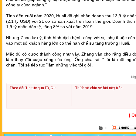
công ty cùng ngành."‎
‎Tính đến cuối năm 2020, Huali đã ghi nhận doanh thu 13,9 tỷ nhâ
(2,1 tỷ USD) với 21 cơ sở sản xuất trên toàn thế giới. Doanh thu 
1,9 tỷ nhân dân tệ, tăng 8% so với năm 2019.‎
‎Nhưng Zhao lưu ý, tình hình dịch bệnh cùng với sự phụ thuộc của
vào một số khách hàng lớn có thể hạn chế sự tăng trưởng Huali.‎
Mặc dù có được thành công như vậy, Zhang vẫn cho rằng điều đ
làm thay đổi cuộc sống của ông. Ông chia sẻ: "Tôi là một ngư
chán. Tôi sẽ tiếp tục "làm những việc tôi giỏi".‎
Ng
Theo dõi Tin tức qua FB, G+:
Thích và chia sẻ bài này trên:
[
Qu
In