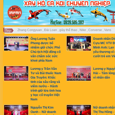
Zhang Congyuan
,
Đài Loan
,
giày thể thao
,
Nike
,
Converse
,
Vans
Ông Lương Tuấn
Doanh nhân Di
Phong được bổ
Cựu MC VTV Đ
nhiệm giữ chức Phó
Minh Anh: Lan 
Chủ tịch Hội đồng cố
yêu thương vì 
vấn chăm sóc sức
cười trẻ em Vi
khoẻ phía Nam
Lương y Trần Văn
Lương y Nguy
Tư và Bài thuốc Nam
Hải – Tấm lòng
Gia Truyền: Khắc
vì nhân dân
tinh của sâu răng và
viêm nướu – Hành
trình giữ lửa tinh hoa
y học cổ truyền Việt
Nam
Nguyễn Thị Kim
Nữ doanh nhâ
Oanh – Nữ doanh
Thị Thu Hồng -