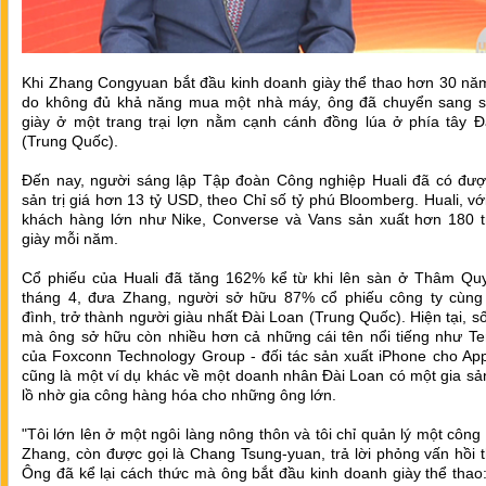
Khi Zhang Congyuan‎‎ bắt đầu kinh doanh giày thể thao hơn 30 nă
do không đủ khả năng mua một nhà máy, ông đã chuyển sang s
giày ở một trang trại lợn nằm cạnh cánh đồng lúa ở phía tây Đ
(Trung Quốc).
Đến nay, người sáng lập ‎‎Tập đoàn Công nghiệp Huali‎‎ đã có đượ
sản trị giá hơn 13 tỷ USD, theo ‎‎Chỉ số tỷ phú Bloomberg‎‎. Huali, v
khách hàng lớn như Nike, Converse và Vans sản xuất hơn 180 tr
giày mỗi năm.‎
‎Cổ phiếu của Huali đã tăng 162% kể từ khi lên sàn ở Thâm Qu
tháng 4, đưa Zhang, người sở hữu 87% cổ phiếu công ty cùng 
đình, trở thành người giàu nhất Đài Loan (Trung Quốc). Hiện tại, số
mà ông sở hữu còn nhiều hơn cả những cái tên nổi tiếng như ‎Te
của Foxconn Technology Group - đối tác sản xuất iPhone cho App
cũng là một ví dụ khác về một doanh nhân Đài Loan có một gia s
lồ nhờ gia công hàng hóa cho những ông lớn.
‎"Tôi lớn lên ở một ngôi làng nông thôn và tôi chỉ quản lý một công 
Zhang, còn được gọi là Chang Tsung-yuan, trả lời phỏng vấn‎‎ hồi 
Ông đã kể lại cách thức mà ông bắt đầu kinh doanh giày thể thao