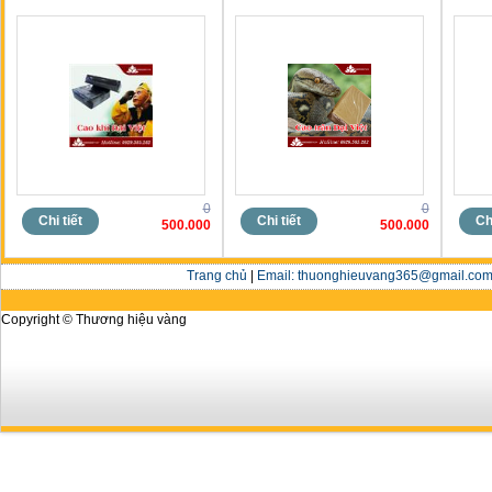
0
0
Chi tiết
Chi tiết
Chi
500.000
500.000
Trang chủ
|
Email: thuonghieuvang365@gmail.com 
Copyright © Thương hiệu vàng