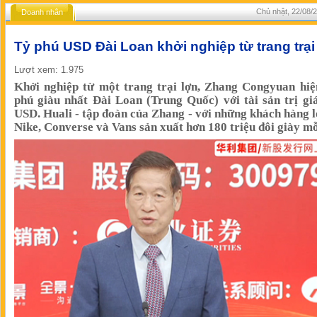
Chủ nhật, 22/08/2
Doanh nhân
Tỷ phú USD Đài Loan khởi nghiệp từ trang trại
Lượt xem: 1.975
Khởi nghiệp từ một trang trại lợn, Zhang Congyuan hiệ
phú giàu nhất Đài Loan (Trung Quốc) với tài sản trị gi
USD. Huali - tập đoàn của Zhang - với những khách hàng 
Nike, Converse và Vans sản xuất hơn 180 triệu đôi giày mỗ