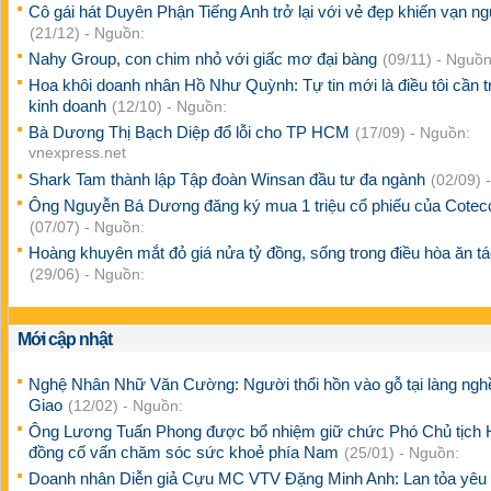
Cô gái hát Duyên Phận Tiếng Anh trở lại với vẻ đẹp khiến vạn n
(21/12) - Nguồn:
Nahy Group, con chim nhỏ với giấc mơ đại bàng
(09/11) - Nguồn
Hoa khôi doanh nhân Hồ Như Quỳnh: Tự tin mới là điều tôi cần t
kinh doanh
(12/10) - Nguồn:
Bà Dương Thị Bạch Diệp đổ lỗi cho TP HCM
(17/09) - Nguồn:
vnexpress.net
Shark Tam thành lập Tập đoàn Winsan đầu tư đa ngành
(02/09) 
Ông Nguyễn Bá Dương đăng ký mua 1 triệu cổ phiếu của Cotec
(07/07) - Nguồn:
Hoàng khuyên mắt đỏ giá nửa tỷ đồng, sống trong điều hòa ăn t
(29/06) - Nguồn:
Mới cập nhật
Nghệ Nhân Nhữ Văn Cường: Người thổi hồn vào gỗ tại làng ng
Giao
(12/02) - Nguồn:
Ông Lương Tuấn Phong được bổ nhiệm giữ chức Phó Chủ tịch 
đồng cố vấn chăm sóc sức khoẻ phía Nam
(25/01) - Nguồn:
Doanh nhân Diễn giả Cựu MC VTV Đặng Minh Anh: Lan tỏa yêu