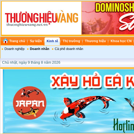
Trang chủ
Sự kiện
Kinh tế
Thị trường
Thương hiệu
Khoa học CN
Doanh nghiệp
Doanh nhân
Cà phê doanh nhân
Chủ nhật, ngày 9 tháng 8 năm 2026