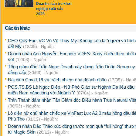
Doanh nhân trẻ khởi
nghiệp xuất sắc
2023
Các tin khác
CEO Quỹ Fuel VC Võ Vũ Thùy My: Không còn là “người vô hình”
đất Mỹ
(12/08) - Nguồn:
Doanh nhân Ann Nguyễn, Founder VDES: Xoay chiều theo phút 
sót
(12/08) - Nguồn:
Tổng giám đốc Trần Ngọc Doanh xây dựng Trần Doãn Group uy t
đẳng cấp
(30/06) - Nguồn:
Đại dịch Covid-19 và trách nhiệm của doanh nhân
(17/05) - Nguồ
PGS.TS.BS Lê Ngọc Diệp - Nữ Phó Giáo sư Ngành Da liễu đầu t
miền Nam nặng lòng với Ngành Y
(07/04) - Nguồn:
Trấn Thành đảm nhận Tân Giám đốc Điều hành True Natural Vi
(30/03) - Nguồn:
Lộ diện nữ chủ nhân chiếc xe VinFast Lux A2.0 màu hồng đầu tiê
Phú Thọ
(31/12) - Nguồn:
Doanh nhân Đào Thảo xúc động trước món quà “full hồng” thượ
từ Magic Skin
(28/12) - Nguồn: