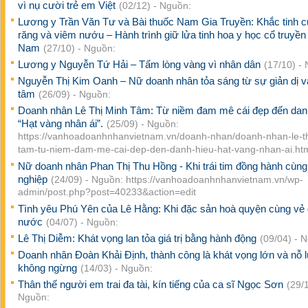
vì nụ cười trẻ em Việt
(02/12) - Nguồn:
Lương y Trần Văn Tư và Bài thuốc Nam Gia Truyền: Khắc tinh c
răng và viêm nướu – Hành trình giữ lửa tinh hoa y học cổ truyền 
Nam
(27/10) - Nguồn:
Lương y Nguyễn Tứ Hải – Tấm lòng vàng vì nhân dân
(17/10) -
Nguyễn Thị Kim Oanh – Nữ doanh nhân tỏa sáng từ sự giản dị v
tâm
(26/09) - Nguồn:
Doanh nhân Lê Thị Minh Tâm: Từ niềm đam mê cái đẹp đến dan
“Hạt vàng nhân ái”.
(25/09) - Nguồn:
https://vanhoadoanhnhanvietnam.vn/doanh-nhan/doanh-nhan-le-th
tam-tu-niem-dam-me-cai-dep-den-danh-hieu-hat-vang-nhan-ai.ht
Nữ doanh nhân Phan Thị Thu Hồng - Khi trái tim đồng hành cùn
nghiệp
(24/09) - Nguồn: https://vanhoadoanhnhanvietnam.vn/wp-
admin/post.php?post=40233&action=edit
Tình yêu Phú Yên của Lê Hằng: Khi đặc sản hoà quyện cùng vẻ
nước
(04/07) - Nguồn:
Lê Thị Diễm: Khát vọng lan tỏa giá trị bằng hành động
(09/04) - 
Doanh nhân Đoàn Khải Định, thành công là khát vọng lớn và nỗ 
không ngừng
(14/03) - Nguồn:
Thân thế người em trai đa tài, kín tiếng của ca sĩ Ngọc Sơn
(29/1
Nguồn: