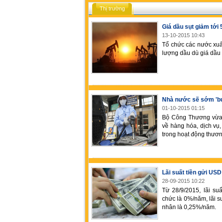
Thị trường
Giá dầu sụt giảm tới 
13-10-2015 10:43
Tổ chức các nước xuấ
lượng dầu dù giá dầu 
Nhà nước sẽ sớm 'bu
01-10-2015 01:15
Bộ Công Thương vừa đ
về hàng hóa, dịch vụ
trong hoạt động thươn
Lãi suất tiền gửi US
28-09-2015 10:22
Từ 28/9/2015, lãi su
chức là 0%/năm, lãi su
nhân là 0,25%/năm.