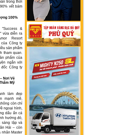
ẩn trong thời
n 90% vết bám
g
 lượng 100%
h "Success &
" vừa diễn ra
Amor Resort
 của Công ty
ều sản phẩm
́ch tham quan.
sản phẩm của
yện ngắn với
́m đốc Công ty
 Nơi Vẻ
 Thẩm Mỹ
ành làm đẹp
iển mạnh mẽ,
không còn chỉ
về ngoại hình,
ng dấu ấn cá
ịnh hướng đó,
 sáng lập và
ăn Hải – còn
á nhân Master