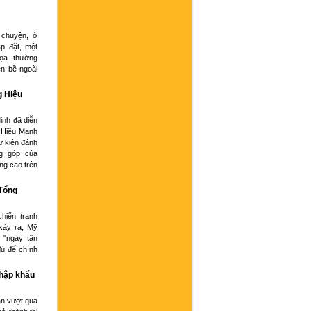
 chuyện, ở
p đặt, một
họa thường
ện bề ngoài
g Hiệu
inh đã diễn
 Hiệu Mạnh
ự kiện đánh
g góp của
ng cao trên
 Tổng
hiến tranh
xảy ra, Mỹ
 "ngày tận
đủ để chính
nhập khẩu
an vượt qua