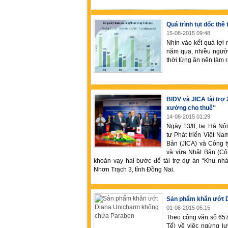
Quá trình tụt dốc t
15-08-2015 09:48
Nhìn vào kết quả lợi
năm qua, nhiều người
thời từng ăn nên làm r
BIDV và JICA tài trợ
xưởng cho thuê''
14-08-2015 01:29
Ngày 13/8, tại Hà N
tư Phát triển Việt N
Bản (JICA) và Công t
và vừa Nhật Bản (Cô
khoản vay hai bước để tài trợ dự án “Khu nh
Nhơn Trạch 3, tỉnh Đồng Nai.
Sản phẩm khăn ướt 
01-08-2015 05:15
Theo công văn số 65
Tế) về việc ngừng l