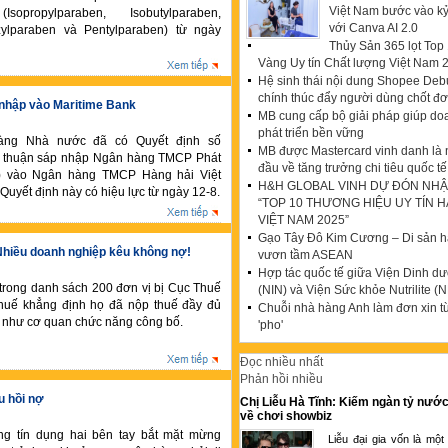
Việt Nam bước vào k
opropylparaben, Isobutylparaben,
với Canva AI 2.0
ylparaben và Pentylparaben) từ ngày
Thủy Sản 365 lọt To
Vàng Uy tín Chất lượng Việt Nam 
Hệ sinh thái nội dung Shopee Debu
chính thúc đẩy người dùng chốt đ
nhập vào Maritime Bank
MB cung cấp bộ giải pháp giúp do
phát triển bền vững
àng Nhà nước đã có Quyết định số
MB được Mastercard vinh danh là
thuận sáp nhập Ngân hàng TMCP Phát
đầu về tăng trưởng chi tiêu quốc tế
) vào Ngân hàng TMCP Hàng hải Việt
H&H GLOBAL VINH DỰ ĐÓN NHẬ
Quyết định này có hiệu lực từ ngày 12-8.
“TOP 10 THƯƠNG HIỆU UY TÍN 
VIỆT NAM 2025”
Gạo Tây Đô Kim Cương – Di sản hạ
Nhiều doanh nghiệp kêu không nợ!
vươn tầm ASEAN
Hợp tác quốc tế giữa Viện Dinh d
trong danh sách 200 đơn vị bị Cục Thuế
(NIN) và Viện Sức khỏe Nutrilite (N
uế khẳng định họ đã nộp thuế đầy đủ
Chuỗi nhà hàng Anh làm đơn xin t
 như cơ quan chức năng công bố.
'pho'
Đọc nhiều nhất
Phản hồi nhiều
u hồi nợ
Chị Liễu Hà Tĩnh: Kiếm ngàn tỷ nước
về chơi showbiz
ồng tín dụng hai bên tay bắt mặt mừng
Liễu đại gia vốn là một