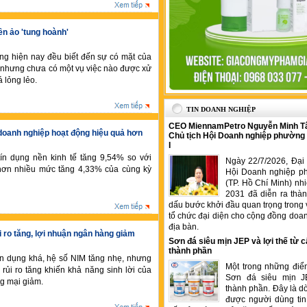
iền ảo 'tung hoành'
g hiện nay đều biết đến sự có mặt của
VN nhưng chưa có một vụ việc nào được xử
á lỏng lẻo.
TIN DOANH NGHIỆP
CEO MiennamPetro Nguyễn Minh T
doanh nghiệp hoạt động hiệu quả hơn
Chủ tịch Hội Doanh nghiệp phường
I
tín dụng nền kinh tế tăng 9,54% so với
Ngày 22/7/2026, Đại 
hơn nhiều mức tăng 4,33% của cùng kỳ
Hội Doanh nghiệp p
(TP. Hồ Chí Minh) nh
2031 đã diễn ra thà
dấu bước khởi đầu quan trọng trong 
tổ chức đại diện cho cộng đồng doan
địa bàn.
i ro tăng, lợi nhuận ngân hàng giảm
Sơn đá siêu mịn JEP và lợi thế từ c
thành phần
ín dụng khá, hệ số NIM tăng nhẹ, nhưng
Một trong những điể
 rủi ro tăng khiến khả năng sinh lời của
Sơn đá siêu mịn J
g mại giảm.
thành phần. Đây là 
được người dùng tin