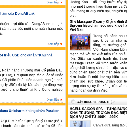
Hoàng Kao – đã từng bước xây d
như một thương hiệu thẩm mỹ và đ
sâu mang tư duy hiện đại, chuyên n
hê thảm của DongABank
biệt.
Ghế Massage D’san – Khẳng định đ
 nhuận trượt dốc của DongABank trong 4
thương hiệu chăm sóc sức khỏe hà
 cảm thấy tiếc nuối cho ngân hàng một
Việt Nam
a.
Trong bối cảnh nhu 
sức khỏe tại nhà n
tăng, thị trường gh
Việt Nam chứng kiến 
mạnh mẽ với sự xuất hiện của nhiề
 24 triệu USD cho dự án ''Khu nhà
lớn. Giữa sự cạnh tranh đó, thư
massage D’san đã từng bước khẳng
bằng chất lượng sản phẩm, dịch vụ 
ội, Ngân hàng Thương mại Cổ phần Đầu
cùng chiến lược phát triển bền vữ
am (BIDV), Cơ quan hợp tác quốc tế Nhật
đơn thuần là một thương hiệu cung
y Cổ phần Phát triển doanh nghiệp nhỏ
chăm sóc sức khỏe, D’san còn tr
ng ty JSC) đã ký kết các hợp đồng vay
tượng của sự uy tín, đẳng cấp và ni
à xưởng cho thuê” tại Khu Công nghiệp
hàng ngàn gia đình Việt.
XÂY DỰNG THƯƠNG HIỆU
HCELL SAIGON SPA – TƯNG BỪN
Diana Unicharm không chứa Paraben
KHAI TRƯƠNG, TRỢ GIÁ ĐẶC BIỆ
DỊCH VỤ CHỈ TỪ 199K – 499K
77/QLD-MP của Cục quản lý Dược (Bộ Y
Canva đưa sáng tạo ứ
ưu hành các sản phẩm có chứa 05 dẫn