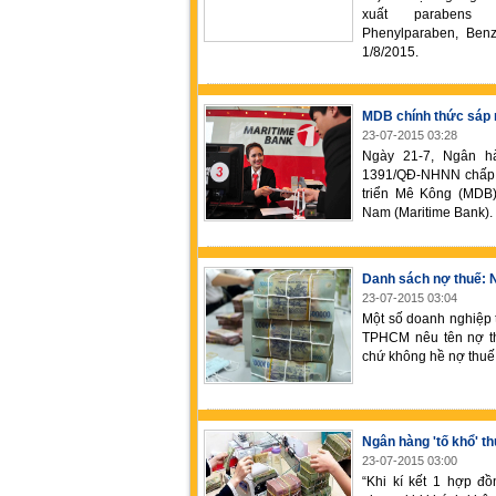
xuất parabens (Is
Phenylparaben, Benz
1/8/2015.
MDB chính thức sáp 
23-07-2015 03:28
Ngày 21-7, Ngân h
1391/QĐ-NHNN chấp 
triển Mê Kông (MDB
Nam (Maritime Bank). 
Danh sách nợ thuế: 
23-07-2015 03:04
Một số doanh nghiệp 
TPHCM nêu tên nợ th
chứ không hề nợ thuế
Ngân hàng 'tố khổ' th
23-07-2015 03:00
“Khi kí kết 1 hợp đ