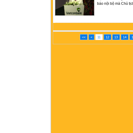
báo nội bộ mà Chủ tị
<<
<
11
12
13
14