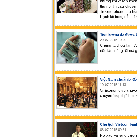
nhưng khi khách khôn
thu nợ thì câu chuyện
Trưởng phòng thu hồ
Hạnh kể trong nỗi niề
Tiền lương đã được t
20-07-2015 10:00
Chúng ta chưa làm đư
nếu làm đúng rồi mà g
Việt Nam chuẩn bị đ
10-07-2015 11:13
VnEconomy trò chuyệ
chuyến “tiếp thị” thị t
Chủ tịch Vietcombank
08-07-2015 09:51
Nợ xấu và tăng trưởn