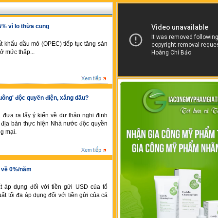
5% vì lo thừa cung
t khẩu dầu mỏ (OPEC) tiếp tục tăng sản
ở mức thấp...
ông' độc quyền điện, xăng dầu?
ưa ra lấy ý kiến về dự thảo nghị định
, địa bàn thực hiện Nhà nước độc quyền
g mại.
D về 0%/năm
ất áp dụng đối với tiền gửi USD của tổ
ất tối đa áp dụng đối với tiền gửi của cá