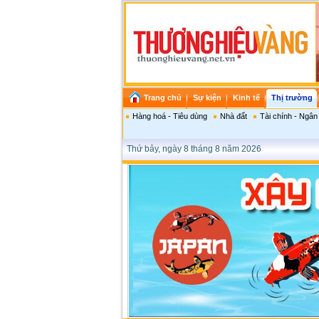
Trang chủ
Sự kiện
Kinh tế
Thị trường
Hàng hoá - Tiêu dùng
Nhà đất
Tài chính - Ngân
Thứ bảy, ngày 8 tháng 8 năm 2026