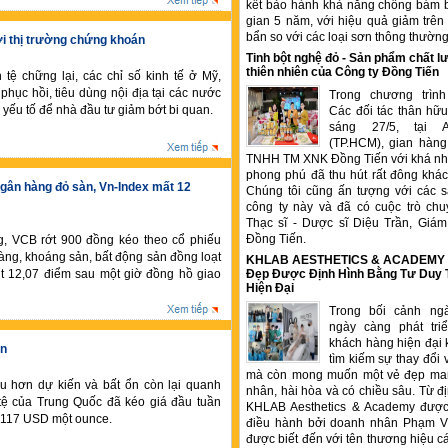
kết bảo hành khả năng chống bám b
gian 5 năm, với hiệu quả giảm trê
bẩn so với các loại sơn thông thườn
với thị trường chứng khoán
Tinh bột nghệ đỏ - Sản phẩm chất
thiên nhiên của Công ty Đồng Tiến
tệ chững lại, các chỉ số kinh tế ở Mỹ,
hục hồi, tiêu dùng nội địa tại các nước
Trong chương trìn
g yếu tố để nhà đầu tư giảm bớt bi quan.
Các đối tác thân hữu
sáng 27/5, tại 
(TP.HCM), gian hàng
TNHH TM XNK Đồng Tiến với khá nhi
phong phú đã thu hút rất đông kha
ngân hàng đỏ sàn, Vn-Index mất 12
Chúng tôi cũng ấn tượng với các 
công ty này và đã có cuộc trò chu
Thạc sĩ - Dược sĩ Diệu Trần, Gia
Đồng Tiến.
, VCB rớt 900 đồng kéo theo cổ phiếu
àng, khoáng sản, bất động sản đồng loạt
KHLAB AESTHETICS & ACADEMY –
ụt 12,07 điểm sau một giờ đồng hồ giao
Đẹp Được Định Hình Bằng Tư Duy
Hiện Đại
Trong bối cảnh ng
ngày càng phát tr
khách hàng hiện đại 
ên
tìm kiếm sự thay đổi 
mà còn mong muốn một vẻ đẹp ma
ếu hơn dự kiến và bất ổn còn lại quanh
nhân, hài hòa và có chiều sâu. Từ đ
 tệ của Trung Quốc đã kéo giá đầu tuần
KHLAB Aesthetics & Academy được
.117 USD một ounce.
điều hành bởi doanh nhân Phạm V
được biết đến với tên thương hiệu c