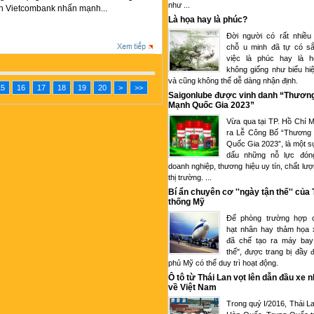
như ...
ch Vietcombank nhấn mạnh...
Là họa hay là phúc?
Đời người có rất nhiều
chỗ u minh đã tự có sắ
việc là phúc hay là 
không giống như biểu hi
và cũng không thể dễ dàng nhận định.
15
16
17
18
19
20
>
>>
Saigonlube được vinh danh “Thươn
Mạnh Quốc Gia 2023”
Vừa qua tại TP. Hồ Chí M
ra Lễ Công Bố “Thương
Quốc Gia 2023”, là một s
dấu những nỗ lực đón
doanh nghiệp, thương hiệu uy tín, chất lượ
thị trường. ...
Bí ẩn chuyên cơ ''ngày tận thế'' của
thống Mỹ
Để phòng trường hợp c
hạt nhân hay thảm họa 
đã chế tạo ra máy bay
thế", được trang bị đầy 
phủ Mỹ có thể duy trì hoạt động.
Ô tô từ Thái Lan vọt lên dẫn đầu xe 
về Việt Nam
Trong quý I/2016, Thái L