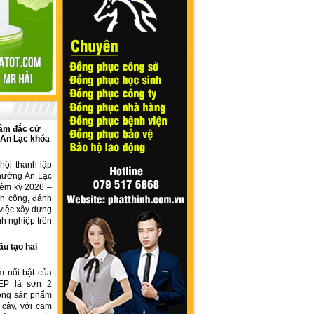
âm đắc cử
 An Lạc khóa
hội thành lập
hường An Lạc
iệm kỳ 2026 –
nh công, đánh
việc xây dựng
h nghiệp trên
ấu tạo hai
m nổi bật của
EP là sơn 2
dòng sản phẩm
 cậy, với cam