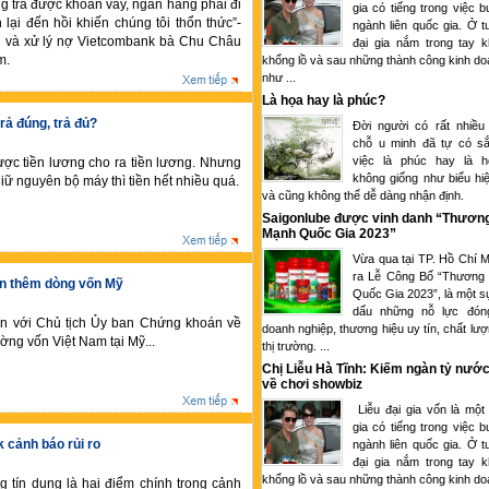
g trả được khoản vay, ngân hàng phải đi
gia có tiếng trong việc 
 lại đến hồi khiến chúng tôi thổn thức”-
ngành liên quốc gia. Ở tu
i và xử lý nợ Vietcombank bà Chu Châu
đại gia nắm trong tay k
m.
khổng lồ và sau những thành công kinh d
như ...
Là họa hay là phúc?
rả đúng, trả đủ?
Đời người có rất nhiều
chỗ u minh đã tự có sắ
việc là phúc hay là 
ợc tiền lương cho ra tiền lương. Nhưng
không giống như biểu hi
iữ nguyên bộ máy thì tiền hết nhiều quá.
và cũng không thể dễ dàng nhận định.
Saigonlube được vinh danh “Thươn
Mạnh Quốc Gia 2023”
Vừa qua tại TP. Hồ Chí M
ra Lễ Công Bố “Thương
ón thêm dòng vốn Mỹ
Quốc Gia 2023”, là một s
dấu những nỗ lực đón
n với Chủ tịch Ủy ban Chứng khoán về
doanh nghiệp, thương hiệu uy tín, chất lượ
rường vốn Việt Nam tại Mỹ...
thị trường. ...
Chị Liễu Hà Tĩnh: Kiếm ngàn tỷ nước
về chơi showbiz
Liễu đại gia vốn là một
gia có tiếng trong việc 
 cảnh báo rủi ro
ngành liên quốc gia. Ở tu
đại gia nắm trong tay k
khổng lồ và sau những thành công kinh d
g tín dụng là hai điểm chính trong cảnh