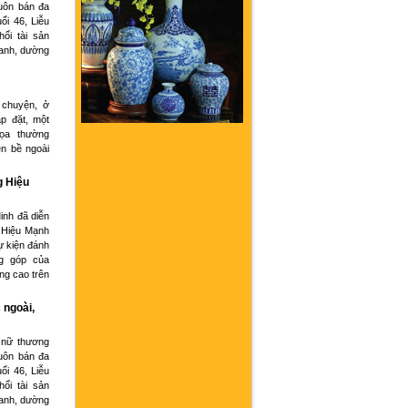
buôn bán đa
ổi 46, Liễu
hối tài sản
oanh, dường
 chuyện, ở
p đặt, một
họa thường
ện bề ngoài
g Hiệu
inh đã diễn
 Hiệu Mạnh
ự kiện đánh
g góp của
ng cao trên
 ngoài,
 nữ thương
buôn bán đa
ổi 46, Liễu
hối tài sản
oanh, dường