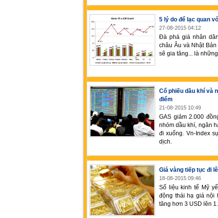
5 lý do để lạc quan 
27-08-2015 04:12
Đà phá giá nhân dân 
châu Âu và Nhật Bản p
sẽ gia tăng... là nhữn
Cổ phiếu dầu khí và 
điểm
21-08-2015 10:49
GAS giảm 2.000 đồng
nhóm dầu khí, ngân h
đi xuống. Vn-Index s
dịch.
Giá vàng tiếp tục đi l
18-08-2015 09:46
Số liệu kinh tế Mỹ y
động thái hạ giá nội
tăng hơn 3 USD lên 1