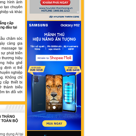
ựng hình ảnh
ào tạo chuyên
ghiệp và khác
ẳng cấp
ng đầu tại
cầu chăm sóc
gày càng gia
ế massage tại
sự phát triển
u thương hiệu
ơng hiệu ghế
 định vị thế
chuyên nghiệp
ng. Không chỉ
 cấp thiết bị
ở thành biểu
ềm tin đối với
G THÁNG
T TOÀN BỘ
ng dụng AI tại