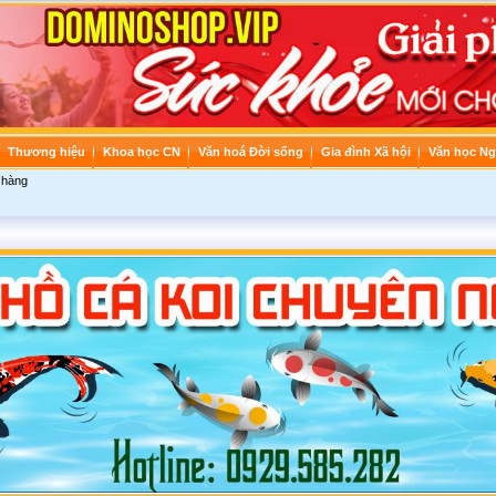
Thương hiệu
Khoa học CN
Văn hoá Đời sống
Gia đình Xã hội
Văn học Ng
 hàng