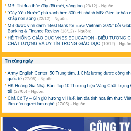
MB: Thi đua thúc đẩy đổi mới, sáng tạo
(23/12) - Nguồn:
“Cây Yêu Nước” phủ xanh hơn 300 chi nhánh MB: Gieo tự hào 
khắp non sông
(22/12) - Nguồn:
MB được vinh danh “Best Bank for ESG Vietnam 2025” bởi Glob
Banking & Finance Review
(18/12) - Nguồn:
HỆ THỐNG GIÁO DỤC VNES EDUCATION - BIỂU TƯỢNG 
CHẤT LƯỢNG VÀ UY TÍN TRONG GIÁO DỤC
(10/12) - Nguồn
Tin cùng ngày
Army English Center: 50 Trung tâm, 1 Chất lượng được công n
quốc tế
(27/05) - Nguồn:
HK Hoàng Gia Nhật Bản: Top 10 Thương hiệu Vàng Chất lượng
tế!
(27/05) - Nguồn:
Chả Cô Ty – Gìn giữ hương vị Huế, lan tỏa tinh hoa ẩm thực Việt
tâm của người làm nghề
(27/05) - Nguồn: