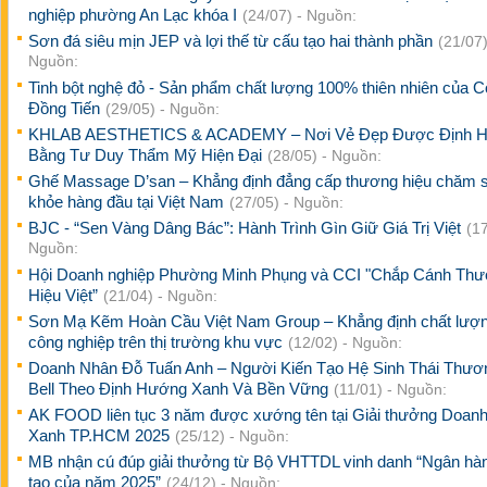
nghiệp phường An Lạc khóa I
(24/07) - Nguồn:
Sơn đá siêu mịn JEP và lợi thế từ cấu tạo hai thành phần
(21/07)
Nguồn:
Tinh bột nghệ đỏ - Sản phẩm chất lượng 100% thiên nhiên của 
Đồng Tiến
(29/05) - Nguồn:
KHLAB AESTHETICS & ACADEMY – Nơi Vẻ Đẹp Được Định H
Bằng Tư Duy Thẩm Mỹ Hiện Đại
(28/05) - Nguồn:
Ghế Massage D’san – Khẳng định đẳng cấp thương hiệu chăm 
khỏe hàng đầu tại Việt Nam
(27/05) - Nguồn:
BJC - “Sen Vàng Dâng Bác”: Hành Trình Gìn Giữ Giá Trị Việt
(17
Nguồn:
Hội Doanh nghiệp Phường Minh Phụng và CCI "Chắp Cánh Th
Hiệu Việt”
(21/04) - Nguồn:
Sơn Mạ Kẽm Hoàn Cầu Việt Nam Group – Khẳng định chất lượ
công nghiệp trên thị trường khu vực
(12/02) - Nguồn:
Doanh Nhân Đỗ Tuấn Anh – Người Kiến Tạo Hệ Sinh Thái Thươ
Bell Theo Định Hướng Xanh Và Bền Vững
(11/01) - Nguồn:
AK FOOD liên tục 3 năm được xướng tên tại Giải thưởng Doanh
Xanh TP.HCM 2025
(25/12) - Nguồn:
MB nhận cú đúp giải thưởng từ Bộ VHTTDL vinh danh “Ngân hà
tạo của năm 2025”
(24/12) - Nguồn: