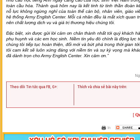
nhu cầu học tiếng Anh ngày càng cao của học sinh Việt Nam tron
toàn cầu hóa. Thành quả hôm nay là kết tinh từ tinh thần đoàn k
nỗ lực không ngừng nghỉ của toàn thể cán bộ, nhân viên, giáo vi
hệ thống Army English Center. Mỗi cá nhân đều là mắt xích quan t
nên chất lượng dịch vụ và giá trị thương hiệu chúng tôi.
Đặc biệt, xin được gửi lời cảm ơn chân thành nhất tới quý khách h
phụ huynh và các em học sinh. Niềm tin yêu đó chính là động lực t
chúng tôi tiếp tục hoàn thiện, đổi mới và bứt phá trong thời gian tớ
tôi cam kết sẽ luôn xứng đáng với niềm tin và sự kỳ vọng mà kh
đã dành trọn cho Army English Center. Xin cảm ơn.”
Ng
Theo dõi Tin tức qua FB, G+:
Thích và chia sẻ bài này trên:
[
Qu
In