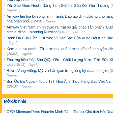
Yến Sào Mom Nest - Nâng Tầm Giá Trị, Gắn Kết Yêu Thương
(
Nguồn:
Amway lan tỏa lối sống lành mạnh: Đào tạo dinh dưỡng cho hàn
nhà phân phối
(10/04) - Nguồn:
Amway Việt Nam chính thức ra mắt bộ giải pháp sản phẩm “Buổ
dinh dưỡng – Morning Nutrition”
(10/03) - Nguồn:
Bánh Đa Cua Hiền – Hương Vị Đặc Sắc Của Vùng Đất Kinh Bắ
- Nguồn:
Kem que địa danh - Từ hương vị quê hương đến câu chuyện vă
(20/02) - Nguồn:
Thương hiệu Yến Sào QiQi Yến – Chất Lượng Vượt Trội, Sức 
Lâu
(18/12) - Nguồn:
Rượu Vung Viêng: Mỹ vị nhân gian trong lòng kỳ quan thế giới
(0
Nguồn:
Bún Ốc Bà Ngoại - Top 5 Tinh Hoa Ẩm Thực Hàng Đầu Việt Na
(28/10) - Nguồn:
Mới cập nhật
CEO MiennamPetro Nguyễn Minh Tâm đắc cử Chủ tịch Hội Do