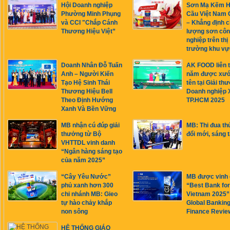
Hội Doanh nghiệp
Sơn Mạ Kẽm 
Phường Minh Phụng
Cầu Việt Nam 
và CCI "Chắp Cánh
– Khẳng định c
Thương Hiệu Việt”
lượng sơn cô
nghiệp trên thị
trường khu vự
Doanh Nhân Đỗ Tuấn
AK FOOD liên t
Anh – Người Kiến
năm được xư
Tạo Hệ Sinh Thái
tên tại Giải th
Thương Hiệu Bell
Doanh nghiệp 
Theo Định Hướng
TP.HCM 2025
Xanh Và Bền Vững
MB nhận cú đúp giải
MB: Thi đua th
thưởng từ Bộ
đổi mới, sáng 
VHTTDL vinh danh
“Ngân hàng sáng tạo
của năm 2025”
“Cây Yêu Nước”
MB được vinh
phủ xanh hơn 300
“Best Bank fo
chi nhánh MB: Gieo
Vietnam 2025”
tự hào chảy khắp
Global Bankin
non sông
Finance Revie
HỆ THỐNG GIÁO