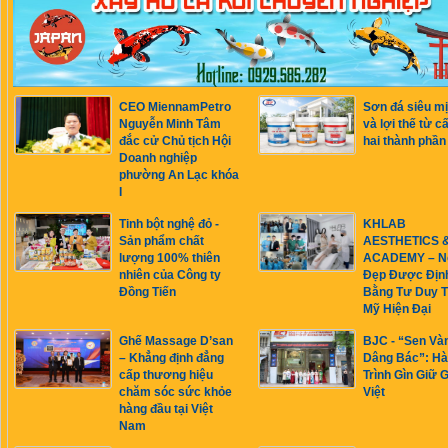
CEO MiennamPetro
Sơn đá siêu m
Nguyễn Minh Tâm
và lợi thế từ c
đắc cử Chủ tịch Hội
hai thành phần
Doanh nghiệp
phường An Lạc khóa
I
Tinh bột nghệ đỏ -
KHLAB
Sản phẩm chất
AESTHETICS 
lượng 100% thiên
ACADEMY – N
nhiên của Công ty
Đẹp Được Địn
Đồng Tiến
Bằng Tư Duy 
Mỹ Hiện Đại
Ghế Massage D’san
BJC - “Sen Và
– Khẳng định đẳng
Dâng Bác”: H
cấp thương hiệu
Trình Gìn Giữ G
chăm sóc sức khỏe
Việt
hàng đầu tại Việt
Nam