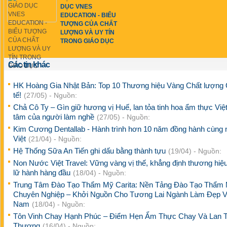
DỤC VNES
EDUCATION - BIỂU
TƯỢNG CỦA CHẤT
LƯỢNG VÀ UY TÍN
TRONG GIÁO DỤC
Các tin khác
HK Hoàng Gia Nhật Bản: Top 10 Thương hiệu Vàng Chất lượng
tế!
(27/05) - Nguồn:
Chả Cô Ty – Gìn giữ hương vị Huế, lan tỏa tinh hoa ẩm thực Việt
tâm của người làm nghề
(27/05) - Nguồn:
Kim Cương Dentallab - Hành trình hơn 10 năm đồng hành cùng 
Việt
(21/04) - Nguồn:
Hệ Thống Sữa An Tiến ghi dấu bằng thành tựu
(19/04) - Nguồn:
Non Nước Việt Travel: Vững vàng vị thế, khẳng định thương hiệu
lữ hành hàng đầu
(18/04) - Nguồn:
Trung Tâm Đào Tạo Thẩm Mỹ Carita: Nền Tảng Đào Tạo Thẩm
Chuyên Nghiệp – Khởi Nguồn Cho Tương Lai Ngành Làm Đẹp V
Nam
(18/04) - Nguồn:
Tôn Vinh Chay Hạnh Phúc – Điểm Hẹn Ẩm Thực Chay Và Lan 
Thương
(16/04) - Nguồn: