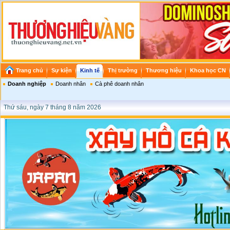
Trang chủ
Sự kiện
Kinh tế
Thị trường
Thương hiệu
Khoa học CN
Doanh nghiệp
Doanh nhân
Cà phê doanh nhân
Thứ sáu, ngày 7 tháng 8 năm 2026