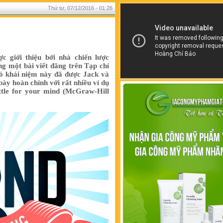
Thứ tư, 07/12/2016 - 01:26
c giới thiệu bởi nhà chiến lược
ng một bài viết đăng trên Tạp chí
ó khái niệm này đã được Jack và
bày hoàn chỉnh với rất nhiều ví dụ
attle for your mind (McGraw-Hill