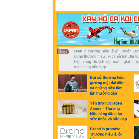
Định vị thương hiệu là gì
,
chiến lư
dựng thương hiệu
,
vị trí nổi bật
,
thị t
hiệu vàng du lịch việt nam
,
giải thư
marketing hỗn hợp
Đại sứ thương hiệu -
gương mặt đại diện
và những điều lầm
lẫn thường gặp
Yến tươi Collagen
Aimee – Thương
hiệu hàng đầu cho
sức khỏe và sắc đẹp
Brand is promise:
Thương hiệu là lời