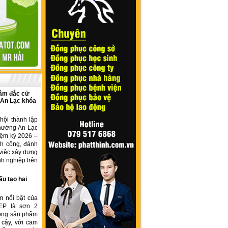
âm đắc cử
 An Lạc khóa
hội thành lập
hường An Lạc
iệm kỳ 2026 –
nh công, đánh
việc xây dựng
h nghiệp trên
ấu tạo hai
m nổi bật của
EP là sơn 2
dòng sản phẩm
 cậy, với cam