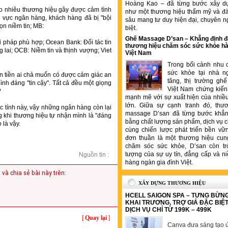
Hoàng Kao – đã từng bước xây d
o nhiêu thương hiệu gây được cảm tình
như một thương hiệu thẩm mỹ và đ
nh vực ngân hàng, khách hàng đã bị "bội
sâu mang tư duy hiện đại, chuyên n
rọn niềm tin; MB:
biệt.
Ghế Massage D’san – Khẳng định đ
ải pháp phù hợp; Ocean Bank: Đối tác tin
thương hiệu chăm sóc sức khỏe hà
 lai; OCB: Niềm tin và thịnh vượng; Viet
Việt Nam
Trong bối cảnh nhu 
sức khỏe tại nhà n
ến tiền ai chả muốn có được cảm giác an
tăng, thị trường gh
ình đáng "tin cậy". Tất cả đều một giọng
Việt Nam chứng kiến 
?
mạnh mẽ với sự xuất hiện của nhiề
lớn. Giữa sự cạnh tranh đó, thư
c tính này, vậy những ngân hàng còn lại
massage D’san đã từng bước khẳng
ng khi thương hiệu tự nhận mình là "đáng
bằng chất lượng sản phẩm, dịch vụ 
 là vậy.
cùng chiến lược phát triển bền vữ
đơn thuần là một thương hiệu cung
chăm sóc sức khỏe, D’san còn tr
tượng của sự uy tín, đẳng cấp và ni
Nguồn tin :
hàng ngàn gia đình Việt.
 và chia sẻ bài này trên:
XÂY DỰNG THƯƠNG HIỆU
HCELL SAIGON SPA – TƯNG BỪN
KHAI TRƯƠNG, TRỢ GIÁ ĐẶC BIỆ
DỊCH VỤ CHỈ TỪ 199K – 499K
[
Quay lại
]
Canva đưa sáng tạo ứ