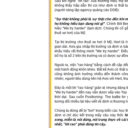
Sau khi nghe "lời rao" của thương hiệu mà k
không thấy hấp dẫn thì coi như định vị thất 
(người sáng lập agency quảng cáo DDB):
"Sự thật không phải là sự thật cho đến khi m
họ không hiểu bạn đang nói gì”
. Chính Bill B
hiệu "We try harder" (tạm dịch: Chúng tôi cố 
thuê xe hơi) của Mỹ.
Tại thị trường cho thuê xe hơi ở Mỹ, Hert là
t
gian dài. Avis gia nhập thị trường và định vị b
khẩu hiệu rất thông minh "We try harder". Đi
bố họ là số 2 trên thị trường và có được sự đồ
Ngoài ra, việc "rao hàng" bằng cách đề cập đ
một hành động khôn khéo. Bất kể Avis có thật 
cũng không ảnh hưởng nhiều đến thành công 
nhiên, người tiêu dùng liên hệ Avis với Hert, th
Đây là một lời "rao hàng" giản dị nhưng đáng tin
"We try harder" đến nay vẫn được xếp vào Top 
thời đại. Sau cuốn Positioning: The battle for
tương đối nhiều tài liệu viết về định vị thương h
Chúng ta đừng để bị "bơi" trong biển các học t
định vị chỉ đúc kết trong mấy câu này thôi:
N
xong, miễn là nói đúng, nói trung thực về cá
nhất, "lời rao" phải đáng tin cậy.