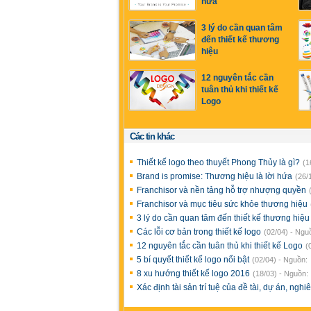
hứa
3 lý do cần quan tâm
đến thiết kế thương
hiệu
12 nguyên tắc cần
tuân thủ khi thiết kế
Logo
Các tin khác
Thiết kế logo theo thuyết Phong Thủy là gì?
(1
Brand is promise: Thương hiệu là lời hứa
(26/
Franchisor và nền tảng hỗ trợ nhượng quyền
Franchisor và mục tiêu sức khỏe thương hiệu
3 lý do cần quan tâm đến thiết kế thương hiệ
Các lỗi cơ bản trong thiết kế logo
(02/04) - Ngu
12 nguyên tắc cần tuân thủ khi thiết kế Logo
(
5 bí quyết thiết kế logo nổi bật
(02/04) - Nguồn:
8 xu hướng thiết kế logo 2016
(18/03) - Nguồn:
Xác định tài sản trí tuệ của đề tài, dự án, ng