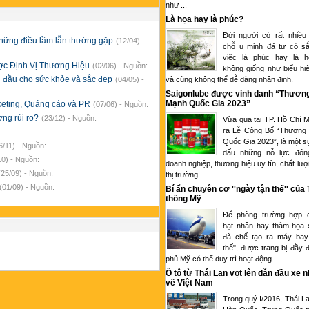
như ...
Là họa hay là phúc?
Đời người có rất nhiều
những điều lầm lẫn thường gặp
(12/04) -
chỗ u minh đã tự có sắ
việc là phúc hay là 
ược Định Vị Thương Hiệu
(02/06) - Nguồn:
không giống như biểu hi
 đầu cho sức khỏe và sắc đẹp
và cũng không thể dễ dàng nhận định.
(04/05) -
Saigonlube được vinh danh “Thươn
Mạnh Quốc Gia 2023”
keting, Quảng cáo và PR
(07/06) - Nguồn:
ng rủi ro?
(23/12) - Nguồn:
Vừa qua tại TP. Hồ Chí M
ra Lễ Công Bố “Thương
Quốc Gia 2023”, là một s
6/11) - Nguồn:
dấu những nỗ lực đón
10) - Nguồn:
doanh nghiệp, thương hiệu uy tín, chất lượ
(25/09) - Nguồn:
thị trường. ...
(01/09) - Nguồn:
Bí ẩn chuyên cơ ''ngày tận thế'' của
thống Mỹ
Để phòng trường hợp c
hạt nhân hay thảm họa 
đã chế tạo ra máy bay
thế", được trang bị đầy 
phủ Mỹ có thể duy trì hoạt động.
Ô tô từ Thái Lan vọt lên dẫn đầu xe 
về Việt Nam
Trong quý I/2016, Thái L