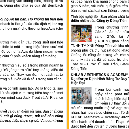
hách hàng vẫn không hiểu, không tin và
kết bảo hành khả năng chống bám b
bại. Đúng như chia sẻ của Bill Bernbach
gian 5 năm, với hiệu quả giảm trê
bẩn so với các loại sơn thông thườn
Tinh bột nghệ đỏ - Sản phẩm chất
ọi người tin bạn. Họ không tin bạn nếu
thiên nhiên của Công ty Đồng Tiến
ernbach là tác giả của câu định vị thương
Trong chương trìn
gắng hơn nữa) cho thương hiệu Avis (cho
Các đối tác thân hữu
sáng 27/5, tại 
(TP.HCM), gian hàng
hương hiệu dẫn đầu
trong suốt một thời
TNHH TM XNK Đồng Tiến với khá nhi
ản thân là một thương hiệu "theo sau" với
phong phú đã thu hút rất đông kha
ều đó có nghĩa Avis đã khôn ngoan tuyên
Chúng tôi cũng ấn tượng với các 
ng cảm từ phía khách hàng tiềm năng.
công ty này và đã có cuộc trò chu
Thạc sĩ - Dược sĩ Diệu Trần, Gia
ến thương hiệu số 1 trong nhóm ngành là
Đồng Tiến.
sự "cố gắng hơn nữa" hay không, điều đó
của họ. Thay vào đó, một cách rất tự
KHLAB AESTHETICS & ACADEMY –
Đẹp Được Định Hình Bằng Tư Duy
ương hiệu vốn đã là số 1 trong tâm trí họ.
Hiện Đại
 và có tính sáng tạo. Đó là lý do tại sao
Trong bối cảnh ng
10 câu định vị thương hiệu hay nhất mọi
ngày càng phát tr
 your mind của Jack Trout và Al Ries, có
khách hàng hiện đại 
iệu.
tìm kiếm sự thay đổi 
mà còn mong muốn một vẻ đẹp ma
huyết và quan điểm rối rắm. Bản chất của
nhân, hài hòa và có chiều sâu. Từ đ
ói cái gì cũng được, nói thế nào cũng
KHLAB Aesthetics & Academy được
i thương hiệu thực sự có. Và quan trọng
điều hành bởi doanh nhân Phạm V
được biết đến với tên thương hiệu c