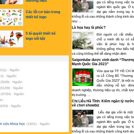
thương hiệu
gia có tiếng trong việc 
ngành liên quốc gia. Ở tu
đại gia nắm trong tay k
Các lỗi cơ bản trong
khổng lồ và sau những thành công kinh d
thiết kế logo
như ...
Là họa hay là phúc?
5 bí quyết thiết kế
Đời người có rất nhiều
logo nổi bật
chỗ u minh đã tự có sắ
việc là phúc hay là 
không giống như biểu hi
và cũng không thể dễ dàng nhận định.
Saigonlube được vinh danh “Thươn
Mạnh Quốc Gia 2023”
6/11) - Nguồn:
Vừa qua tại TP. Hồ Chí M
ra Lễ Công Bố “Thương
10) - Nguồn:
Quốc Gia 2023”, là một s
(25/09) - Nguồn:
dấu những nỗ lực đón
(01/09) - Nguồn:
doanh nghiệp, thương hiệu uy tín, chất lượ
u
(07/04) - Nguồn:
thị trường. ...
ồn:
Chị Liễu Hà Tĩnh: Kiếm ngàn tỷ nước
về chơi showbiz
02/04) - Nguồn:
Liễu đại gia vốn là một
gia có tiếng trong việc 
ngành liên quốc gia. Ở tu
hiên cứu khoa học
(19/01) - Nguồn:
đại gia nắm trong tay k
khổng lồ và sau những thành công kinh d