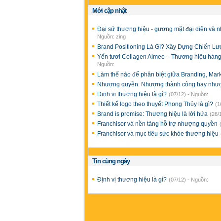
Mới cập nhật
Đại sứ thương hiệu - gương mặt đại diện và 
Nguồn: zing
Brand Positioning Là Gì? Xây Dựng Chiến L
Yến tươi Collagen Aimee – Thương hiệu hàng
Nguồn:
Làm thế nào để phân biệt giữa Branding, Mar
Nhượng quyền: Nhượng thành công hay nhượ
Định vị thương hiệu là gì?
(07/12) - Nguồn:
Thiết kế logo theo thuyết Phong Thủy là gì?
(1
Brand is promise: Thương hiệu là lời hứa
(26/
Franchisor và nền tảng hỗ trợ nhượng quyền
Franchisor và mục tiêu sức khỏe thương hiệu
Tin cùng ngày
Định vị thương hiệu là gì?
(07/12) - Nguồn: