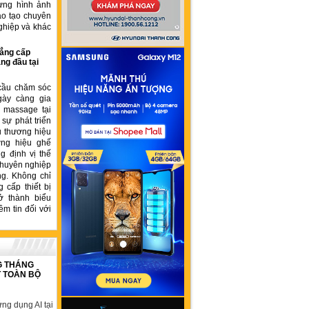
ựng hình ảnh
ào tạo chuyên
ghiệp và khác
ẳng cấp
ng đầu tại
cầu chăm sóc
gày càng gia
ế massage tại
sự phát triển
u thương hiệu
ơng hiệu ghế
 định vị thế
chuyên nghiệp
ng. Không chỉ
 cấp thiết bị
ở thành biểu
ềm tin đối với
G THÁNG
T TOÀN BỘ
ng dụng AI tại