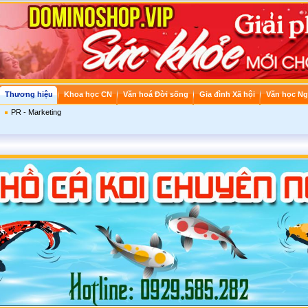
Thương hiệu
Khoa học CN
Văn hoá Đời sống
Gia đình Xã hội
Văn học Ng
PR - Marketing