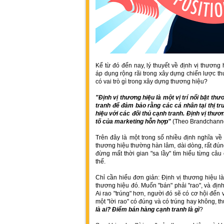
Kể từ đó đến nay, lý thuyết về định vị thương
áp dụng rộng rãi trong xây dựng chiến lược thư
có vai trò gì trong xây dựng thương hiệu?
"Định vị thương hiệu là một vị trí nổi bật th
tranh để đảm bảo rằng các cá nhân tại thị t
hiệu với các đối thủ cạnh tranh. Định vị thươ
tố của marketing hỗn hợp"
(Theo Brandchanne
Trên đây là một trong số nhiều định nghĩa về 
thương hiệu thường hàn lâm, dài dòng, rất đún
đừng mất thời gian "sa lầy" tìm hiểu từng câu
thế.
Chỉ cần hiểu đơn giản: Định vị thương hiệu l
thương hiệu đó. Muốn "bán" phải "rao", và định
Ai rao "trúng" hơn, người đó sẽ có cơ hội đế
một "lời rao" có đúng và có trúng hay không, th
là ai? Điểm bán hàng cạnh tranh là gì
?