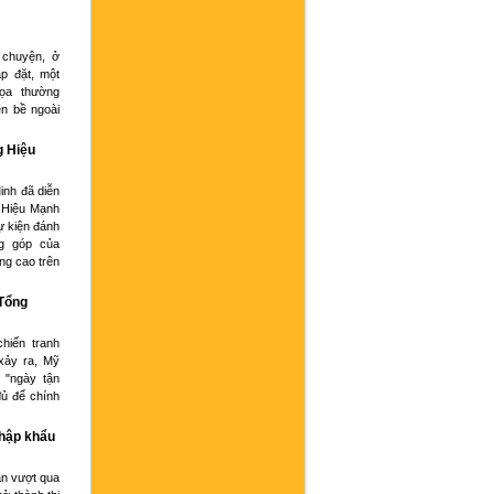
 chuyện, ở
p đặt, một
họa thường
ện bề ngoài
g Hiệu
inh đã diễn
 Hiệu Mạnh
ự kiện đánh
g góp của
ng cao trên
 Tổng
hiến tranh
xảy ra, Mỹ
 "ngày tận
đủ để chính
nhập khẩu
an vượt qua