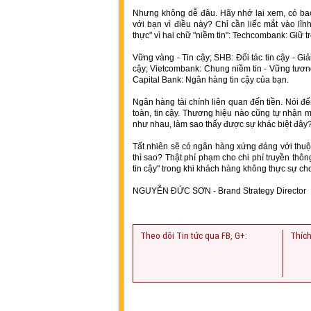
Nhưng không dễ đâu. Hãy nhớ lại xem, có ba
với bạn vì điều này? Chỉ cần liếc mắt vào lĩ
thực" vì hai chữ "niềm tin": Techcombank: Giữ t
Vững vàng - Tin cậy; SHB: Đối tác tin cậy - Gi
cậy; Vietcombank: Chung niềm tin - Vững tương
Capital Bank: Ngân hàng tin cậy của bạn.
Ngân hàng tài chính liên quan đến tiền. Nói đ
toàn, tin cậy. Thương hiệu nào cũng tự nhận m
như nhau, làm sao thấy được sự khác biệt đây
Tất nhiên sẽ có ngân hàng xứng đáng với thuộ
thì sao? Thật phí phạm cho chi phí truyền thô
tin cậy" trong khi khách hàng không thực sự cho
NGUYỄN ĐỨC SƠN - Brand Strategy Director
Theo dõi Tin tức qua FB, G+:
Thích