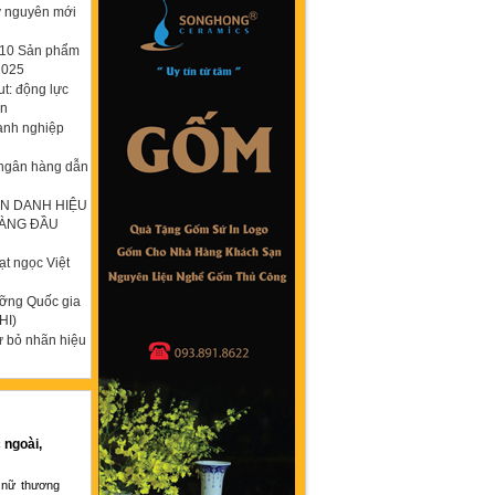
ỷ nguyên mới
p 10 Sản phẩm
2025
t: động lực
ơn
anh nghiệp
 ngân hàng dẫn
N DANH HIỆU
HÀNG ĐẦU
t ngọc Việt
ưỡng Quốc gia
HI)
ừ bỏ nhãn hiệu
 ngoài,
 nữ thương