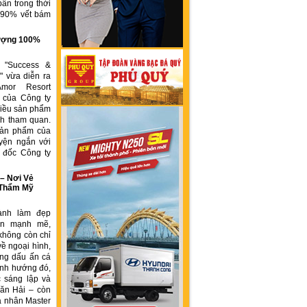
ẩn trong thời
n 90% vết bám
g
 lượng 100%
h "Success &
" vừa diễn ra
Amor Resort
 của Công ty
ều sản phẩm
́ch tham quan.
sản phẩm của
yện ngắn với
́m đốc Công ty
 Nơi Vẻ
 Thẩm Mỹ
ành làm đẹp
iển mạnh mẽ,
không còn chỉ
về ngoại hình,
ng dấu ấn cá
ịnh hướng đó,
 sáng lập và
ăn Hải – còn
á nhân Master