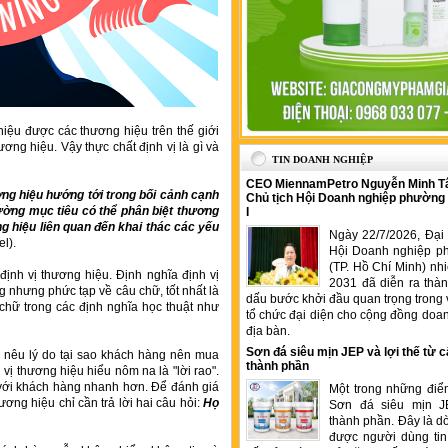
 hiệu được các thương hiệu trên thế giới
ơng hiệu. Vậy thực chất định vị là gì và
TIN DOANH NGHIỆP
CEO MiennamPetro Nguyễn Minh T
ương hiệu hướng tới trong bối cảnh cạnh
Chủ tịch Hội Doanh nghiệp phường
rường mục tiêu có thể phân biệt thương
I
ng hiệu liên quan đến khai thác các yếu
Ngày 22/7/2026, Đại 
l).
Hội Doanh nghiệp p
(TP. Hồ Chí Minh) nh
định vị thương hiệu. Định nghĩa định vị
2031 đã diễn ra thà
g nhưng phức tạp về câu chữ, tốt nhất là
dấu bước khởi đầu quan trọng trong 
 chữ trong các định nghĩa học thuật như
tổ chức đại diện cho cộng đồng doan
địa bàn.
Sơn đá siêu mịn JEP và lợi thế từ c
à nêu lý do tại sao khách hàng nên mua
thành phần
 vị thương hiệu hiểu nôm na là "lời rao".
n với khách hàng nhanh hơn. Để đánh giá
Một trong những điể
ương hiệu chỉ cần trả lời hai câu hỏi:
Họ
Sơn đá siêu mịn J
thành phần. Đây là 
được người dùng tin