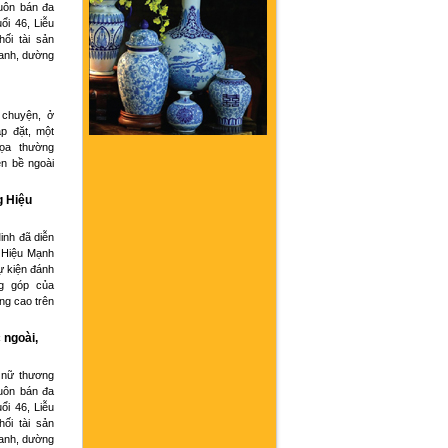
buôn bán đa
ổi 46, Liễu
hối tài sản
oanh, dường
 chuyện, ở
p đặt, một
họa thường
ện bề ngoài
g Hiệu
inh đã diễn
 Hiệu Mạnh
ự kiện đánh
g góp của
ng cao trên
 ngoài,
 nữ thương
buôn bán đa
ổi 46, Liễu
hối tài sản
oanh, dường