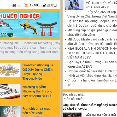
Việt Nam bước vào k
In
với Canva AI 2.0
Thủy Sản 365 lọt To
Vàng Uy tín Chất lượng Việt Nam 
Hệ sinh thái nội dung Shopee Debu
chính thúc đẩy người dùng chốt đ
MB cung cấp bộ giải pháp giúp do
phát triển bền vững
MB được Mastercard vinh danh là
ợc thương hiệu
,
Industrial Marketing
,
xây
đầu về tăng trưởng chi tiêu quốc tế
rường mục tiêu
,
đối thủ cạnh tranh
,
thương
H&H GLOBAL VINH DỰ ĐÓN NHẬ
ởng thương hiệu vàng sáng tạo việt nam
,
“TOP 10 THƯƠNG HIỆU UY TÍN 
VIỆT NAM 2025”
Gạo Tây Đô Kim Cương – Di sản hạ
Brand Positioning Là
vươn tầm ASEAN
Gì? Xây Dựng Chiến
Hợp tác quốc tế giữa Viện Dinh d
Lược Định Vị
(NIN) và Viện Sức khỏe Nutrilite (N
Thương Hiệu
Chuỗi nhà hàng Anh làm đơn xin t
'pho'
Nhượng quyền:
Nhượng thành công
Đọc nhiều nhất
hay nhượng rủi ro?
Phản hồi nhiều
Chị Liễu Hà Tĩnh: Kiếm ngàn tỷ nước
về chơi showbiz
Franchisor và mục
tiêu sức khỏe
Liễu đại gia vốn là một