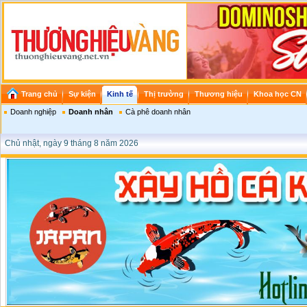
Trang chủ
Sự kiện
Kinh tế
Thị trường
Thương hiệu
Khoa học CN
Doanh nghiệp
Doanh nhân
Cà phê doanh nhân
Chủ nhật, ngày 9 tháng 8 năm 2026