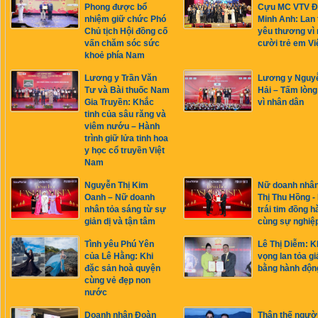
Phong được bổ
Cựu MC VTV Đ
nhiệm giữ chức Phó
Minh Anh: Lan 
Chủ tịch Hội đồng cố
yêu thương vì 
vấn chăm sóc sức
cười trẻ em Vi
khoẻ phía Nam
Lương y Trần Văn
Lương y Nguy
Tư và Bài thuốc Nam
Hải – Tấm lòng
Gia Truyền: Khắc
vì nhân dân
tinh của sâu răng và
viêm nướu – Hành
trình giữ lửa tinh hoa
y học cổ truyền Việt
Nam
Nguyễn Thị Kim
Nữ doanh nhâ
Oanh – Nữ doanh
Thị Thu Hồng -
nhân tỏa sáng từ sự
trái tim đồng h
giản dị và tận tâm
cùng sự nghiệ
Tình yêu Phú Yên
Lê Thị Diễm: K
của Lê Hằng: Khi
vọng lan tỏa giá
đặc sản hoà quyện
bằng hành độn
cùng vẻ đẹp non
nước
Doanh nhân Đoàn
Thân thế ngườ