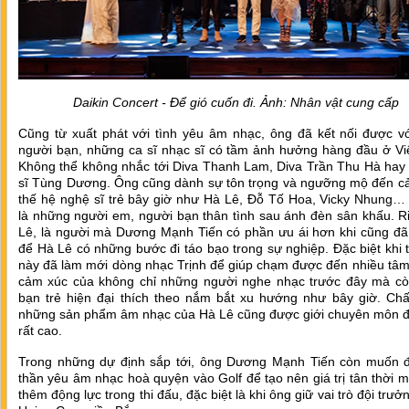
Daikin Concert - Để gió cuốn đi. Ảnh: Nhân vật cung cấp
Cũng từ xuất phát với tình yêu âm nhạc, ông đã kết nối được vớ
người bạn, những ca sĩ nhạc sĩ có tầm ảnh hưởng hàng đầu ở Vi
Không thể không nhắc tới Diva Thanh Lam, Diva Trần Thu Hà hay
sĩ Tùng Dương. Ông cũng dành sự tôn trọng và ngưỡng mộ đến c
thế hệ nghệ sĩ trẻ bây giờ như Hà Lê, Đỗ Tố Hoa, Vicky Nhung…
là những người em, người bạn thân tình sau ánh đèn sân khấu. R
Lê, là người mà Dương Mạnh Tiến có phần ưu ái hơn khi cũng đã 
để Hà Lê có những bước đi táo bạo trong sự nghiệp. Đặc biệt khi 
này đã làm mới dòng nhạc Trịnh để giúp chạm được đến nhiều tâm
cảm xúc của không chỉ những người nghe nhạc trước đây mà cò
bạn trẻ hiện đại thích theo nắm bắt xu hướng như bây giờ. Chấ
những sản phẩm âm nhạc của Hà Lê cũng được giới chuyên môn đ
rất cao.
Trong những dự định sắp tới, ông Dương Mạnh Tiến còn muốn đ
thần yêu âm nhạc hoà quyện vào Golf để tạo nên giá trị tân thời m
thêm động lực trong thi đấu, đặc biệt là khi ông giữ vai trò đội trưở