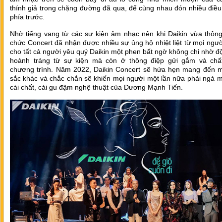
thính giả trong chặng đường đã qua, để cùng nhau đón nhiều điều
phía trước.
Nhờ tiếng vang từ các sự kiện âm nhạc nên khi Daikin vừa thông
chức Concert đã nhận được nhiều sự ủng hộ nhiệt liệt từ mọi ngườ
cho tất cả người yêu quý Daikin một phen bất ngờ không chỉ nhờ đ
hoành tráng từ sự kiện mà còn ở thông điệp gửi gắm và chấ
chương trình. Năm 2022, Daikin Concert sẽ hứa hẹn mang đến 
sắc khác và chắc chắn sẽ khiến mọi người một lần nữa phải ngả 
cái chất, cái gu đậm nghệ thuật của Dương Mạnh Tiến.