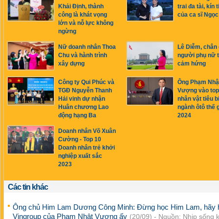
Khải Định, thành
trai đa tài, kín 
công là khát vọng
của ca sĩ Ngọ
lớn và nỗ lực không
ngừng
Nữ doanh nhân Thoa
Lê Diễm, chân
Chu và hành trình
người phụ nữ 
xây dựng
cảm hứng
Công ty Qui Phúc và
Ông Phạm Nhậ
TGĐ Nguyễn Thanh
Vượng vào top
Hải vinh dự nhận
nhân vật tiêu b
Huân chương Lao
ngành ôtô thế g
động hạng Ba
2024
Doanh nhân Võ Xuân
Cường - Top 10
Doanh nhân trẻ khởi
nghiệp xuất sắc
2023
Các tin khác
Ông chủ Him Lam Dương Công Minh: Đừng học Him Lam, hãy 
Vingroup của Phạm Nhật Vượng ấy
(20/09) - Nguồn: Nhịp sống k