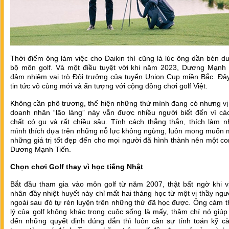
Thời điểm ông làm việc cho Daikin thì cũng là lúc ông dần bén d
bộ môn golf. Và một điều tuyệt vời khi năm 2023, Dương Mạnh 
đảm nhiệm vai trò Đội trưởng của tuyển Union Cup miền Bắc. Đây
tin tức vô cùng mới và ấn tượng với cộng đồng chơi golf Việt.
Không cần phô trương, thể hiện những thứ mình đang có nhưng vị 
doanh nhân “lão làng” này vẫn được nhiều người biết đến vì cá
chất có gu và rất chiều sâu. Tính cách thẳng thắn, thích làm n
mình thích dựa trên những nỗ lực không ngừng, luôn mong muốn m
những giá trị tốt đẹp đến cho mọi người đã hình thành nên một c
Dương Mạnh Tiến.
Chọn chơi Golf thay vì học tiếng Nhật
Bắt đầu tham gia vào môn golf từ năm 2007, thật bất ngờ khi v
nhân đầy nhiệt huyết này chỉ mất hai tháng học từ một vị thầy ng
ngoài sau đó tự rèn luyện trên những thứ đã học được. Ông cảm th
lý của golf không khác trong cuộc sống là mấy, thậm chí nó giú
đến những quyết định đúng đắn thì luôn cần sự tính toán kỹ c