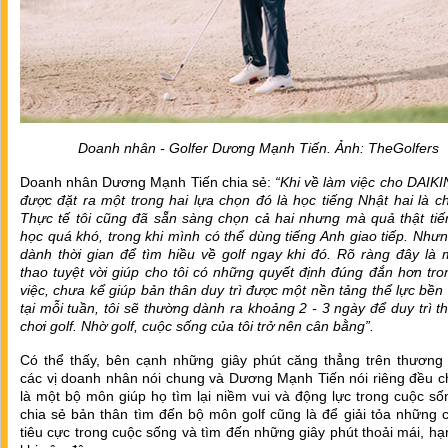
Doanh nhân - Golfer Dương Mạnh Tiến. Ảnh: TheGolfers
Doanh nhân Dương Mạnh Tiến chia sẻ:
“Khi về làm việc cho DAIKIN
được đặt ra một trong hai lựa chọn đó là học tiếng Nhật hai là ch
Thực tế tôi cũng đã sẵn sàng chọn cả hai nhưng mà quả thật tiế
học quá khó, trong khi mình có thể dùng tiếng Anh giao tiếp. Nhưn
dành thời gian để tìm hiều về golf ngay khi đó. Rõ ràng đây là
thao tuyệt vời giúp cho tôi có những quyết định đúng đắn hơn tr
việc, chưa kể giúp bản thân duy trì được một nền tảng thể lực bền 
tại mỗi tuần, tôi sẽ thường dành ra khoảng 2 - 3 ngày để duy trì t
chơi golf. Nhờ golf, cuộc sống của tôi trở nên cân bằng”.
Có thể thấy, bên cạnh những giây phút căng thẳng trên thương 
các vị doanh nhân nói chung và Dương Mạnh Tiến nói riêng đều c
là một bộ môn giúp họ tìm lại niềm vui và động lực trong cuộc s
chia sẻ bản thân tìm đến bộ môn golf cũng là để giải tỏa những
tiêu cực trong cuộc sống và tìm đến những giây phút thoải mái, h