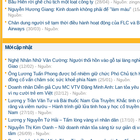
Bầu Hiển rời ghế chủ tịch một loạt công ty
(28/04) - Nguồn: zing
Nguyễn Hương Giang: Kinh doanh không phải để ''làm màu''
(15
Nguồn:
Chân dung người sẽ tạm thời điều hành hoạt động của FLC và
Airways
(30/03) - Nguồn:
Mới cập nhật
Nghệ Nhân Nhữ Văn Cường: Người thổi hồn vào gỗ tại làng ng
Giao
(12/02) - Nguồn:
Ông Lương Tuấn Phong được bổ nhiệm giữ chức Phó Chủ tịch 
đồng cố vấn chăm sóc sức khoẻ phía Nam
(25/01) - Nguồn:
Doanh nhân Diễn giả Cựu MC VTV Đặng Minh Anh: Lan tỏa yêu
vì nụ cười trẻ em Việt
(02/12) - Nguồn:
Lương y Trần Văn Tư và Bài thuốc Nam Gia Truyền: Khắc tinh c
răng và viêm nướu – Hành trình giữ lửa tinh hoa y học cổ truyền 
Nam
(27/10) - Nguồn:
Lương y Nguyễn Tứ Hải – Tấm lòng vàng vì nhân dân
(17/10) -
Nguyễn Thị Kim Oanh – Nữ doanh nhân tỏa sáng từ sự giản dị v
tâm
(26/09) - Nguồn: