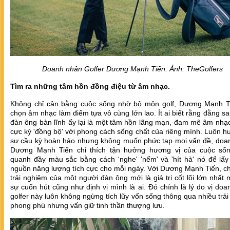
Doanh nhân Golfer Dương Mạnh Tiến. Ảnh: TheGolfers
Tìm ra những tâm hồn đồng điệu từ âm nhạc.
Không chỉ cân bằng cuộc sống nhờ bộ môn golf, Dương Mạnh T
chọn âm nhạc làm điểm tựa vô cùng lớn lao. Ít ai biết rằng đằng s
đàn ông bản lĩnh ấy lại là một tâm hồn lãng mạn, đam mê âm nhạ
cực kỳ 'đồng bộ' với phong cách sống chất của riêng mình. Luôn h
sự cầu kỳ hoàn hảo nhưng không muốn phức tạp mọi vấn đề, doa
Dương Mạnh Tiến chỉ thích tận hưởng hương vị của cuộc số
quanh đầy màu sắc bằng cách 'nghe' 'nếm' và 'hít hà' nó để lấy
nguồn năng lượng tích cực cho mỗi ngày. Với Dương Mạnh Tiến, c
trải nghiệm của một người đàn ông mới là giá trị cốt lõi lớn nhất 
sự cuốn hút cũng như định vị mình là ai. Đó chính là lý do vị do
golfer này luôn không ngừng tích lũy vốn sống thông qua nhiều trả
phong phú nhưng vấn giữ tinh thần thượng lưu.