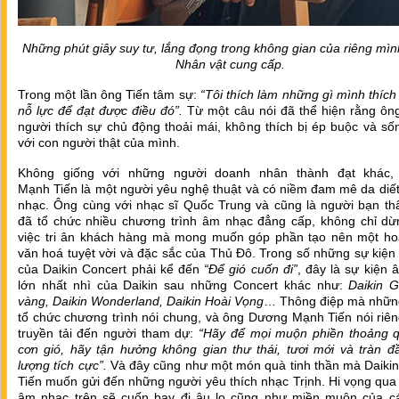
Những phút giây suy tư, lắng đọng trong không gian của riêng mìn
Nhân vật cung cấp.
Trong một lần ông Tiến tâm sự:
“Tôi thích làm những gì mình thích
nỗ lực để đạt được điều đó”.
Từ một câu nói đã thể hiện rằng ông
người thích sự chủ động thoải mái, không thích bị ép buộc và s
với con người thật của mình.
Không giống với những người doanh nhân thành đạt khác
Mạnh Tiến là một người yêu nghệ thuật và có niềm đam mê da diế
nhạc. Ông cùng với nhạc sĩ Quốc Trung và cũng là người bạn thâ
đã tổ chức nhiều chương trình âm nhạc đẳng cấp, không chỉ dừn
việc tri ân khách hàng mà mong muốn góp phần tạo nên một ho
văn hoá tuyệt vời và đặc sắc của Thủ Đô. Trong số những sự kiện
của Daikin Concert phải kể đến
“Để gió cuốn đi”
, đây là sự kiện
lớn nhất nhì của Daikin sau những Concert khác như:
Daikin Gi
vàng, Daikin Wonderland, Daikin Hoài Vọng
… Thông điệp mà nhữn
tổ chức chương trình nói chung, và ông Dương Mạnh Tiến nói riê
truyền tải đến người tham dự:
“Hãy để mọi muộn phiền thoảng 
cơn gió, hãy tận hưởng không gian thư thái, tươi mới và tràn đ
lượng tích cực”.
Và đây cũng như một món quà tinh thần mà Daikin
Tiến muốn gửi đến những người yêu thích nhạc Trịnh. Hi vọng qua
âm nhạc trên sẽ cuốn bay đi âu lo cũng như miền muộn của c