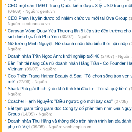
CEO một sàn TMĐT Trung Quốc kiếm được 3 tỷ USD trong một
(04/09) - Nguồn: genk.vn
CEO Phan Huyền được bổ nhiệm chức vụ mới tại Ova Group
(
Nguồn: ceotoancau.vn
Caravan Vòng Quay Yêu Thương lần 5 tiếp sức đến trường cho
sinh hiếu học tỉnh Phú Yên
(30/07) - Nguồn:
Nữ tướng Minh Nguyệt: Nữ doanh nhân tiêu biểu thời hội nhập
(
Nguồn:
Doanh nhân Trần Ngọc Anh: khởi nghiệp tuổi 46
(24/07) - Nguồn:
Bản lĩnh tài năng của nữ doanh nhân Hằng Trần - Co.Founder Ha
Vietnam
(09/07) - Nguồn:
Ceo Thiên Trang Hathor Beauty & Spa: ''Tôi chọn sống trọn vẹn
mê''
(27/06) - Nguồn:
Shark Phú giải thích lý do khó tính khi đầu tư: ''Tôi rất quý tiền''
(
Nguồn:
Coacher Hạnh Nguyễn: ''Diều ngược gió mới bay cao''
(27/05) -
Bắt tạm giam tổng giám đốc Công ty cổ phần tầm nhìn Gia Ngu
Group
(14/05) - Nguồn:
Doanh nhân Thu Hằng và thông điệp trên hành trình lan tỏa dành
phụ nữ Việt
(09/05) - Nguồn: vanhienplus.vn