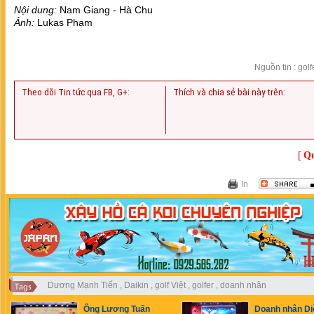
Nội dung:
Nam Giang - Hà Chu
Ảnh:
Lukas Phạm
Nguồn tin : gol
Theo dõi Tin tức qua FB, G+:
Thích và chia sẻ bài này trên:
[
Qu
In
Dương Mạnh Tiến
,
Daikin
,
golf Việt
,
golfer
,
doanh nhân
Ông Lương Tuấn
Doanh nhân Di