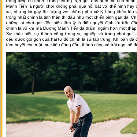
trong từng cú đánh. Trong những trận golf đầy đam mê của mình
Mạnh Tiến là người chơi không phải quá nổi bật với thể hình hay
xa, nhưng lại gây ấn tượng với những pha xử lý bóng khéo léo 
trọng nhất chính là tinh thần thi đấu như một chiến binh gan dạ. C
những ai chơi golf đều hiểu tâm lý là điều quyết định tới trận đ
chính là vũ khí mà Dương Mạnh Tiến đã thẩm, ngấm hơn một thập 
Sự khác biệt, sự thành công trong sự nghiệp và trong chơi golf
đều được gói gọn qua hai từ đó chính là sự tập trung. Khi bạn đã
tâm huyết cho một mục tiêu đúng đắn, thành công và trái ngọt sẽ đ