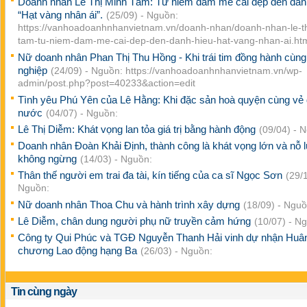
Doanh nhân Lê Thị Minh Tâm: Từ niềm đam mê cái đẹp đến dan
“Hạt vàng nhân ái”.
(25/09) - Nguồn:
https://vanhoadoanhnhanvietnam.vn/doanh-nhan/doanh-nhan-le-th
tam-tu-niem-dam-me-cai-dep-den-danh-hieu-hat-vang-nhan-ai.ht
Nữ doanh nhân Phan Thị Thu Hồng - Khi trái tim đồng hành cùn
nghiệp
(24/09) - Nguồn: https://vanhoadoanhnhanvietnam.vn/wp-
admin/post.php?post=40233&action=edit
Tình yêu Phú Yên của Lê Hằng: Khi đặc sản hoà quyện cùng vẻ
nước
(04/07) - Nguồn:
Lê Thị Diễm: Khát vọng lan tỏa giá trị bằng hành động
(09/04) - 
Doanh nhân Đoàn Khải Định, thành công là khát vọng lớn và nỗ 
không ngừng
(14/03) - Nguồn:
Thân thế người em trai đa tài, kín tiếng của ca sĩ Ngọc Sơn
(29/1
Nguồn:
Nữ doanh nhân Thoa Chu và hành trình xây dựng
(18/09) - Nguồ
Lê Diễm, chân dung người phụ nữ truyền cảm hứng
(10/07) - N
Công ty Qui Phúc và TGĐ Nguyễn Thanh Hải vinh dự nhận Huâ
chương Lao động hạng Ba
(26/03) - Nguồn:
Tin cùng ngày