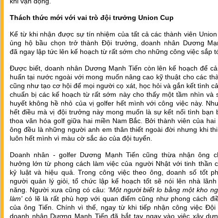
khi vận động.
Thách thức mới với vai trò đội trưởng Union Cup
Kể từ khi nhận được sự tín nhiệm của tất cả các thành viên Unio
ủng hộ bầu chọn trở thành Đội trưởng, doanh nhân Dương Mạ
đã ngay lập tức lên kế hoạch từ rất sớm cho những công việc sắp t
Được biết, doanh nhân Dương Mạnh Tiến còn lên kế hoạch để cả 
huấn tại nước ngoài với mong muốn nâng cao kỹ thuật cho các th
cũng như tạo cơ hội để mọi người cọ xát, học hỏi và gắn kết tình c
chuẩn bị các kế hoạch từ rất sớm này cho thấy một tầm nhìn và 
huyết không hề nhỏ của vị golfer hết mình với công việc này. Nh
hết điều mà vị đội trưởng này mong muốn là sự kết nối tình bạn 
thoa văn hóa golf giữa hai miền Nam Bắc. Bởi thành viên của hai
ông đều là những người anh em thân thiết ngoài đời nhưng khi th
luôn hết mình vì màu cờ sắc áo của đội tuyển.
Doanh nhân - golfer Dương Mạnh Tiến cũng thừa nhận ông c
hưởng lớn từ phong cách làm việc của người Nhật với tinh thần c
kỷ luật và hiệu quả. Trong công việc theo ông, doanh số tốt p
người quản lý giỏi, tổ chức lập kế hoạch tốt sẽ nói lên nhà lãnh
năng. Người xưa cũng có câu:
'Một người biết lo bằng một kho ng
làm'
có lẽ là rất phù hợp với quan điểm cũng như phong cách đi
của ông Tiến. Chính vì thế, ngay từ khi tiếp nhận công việc Đội
doanh nhân Dương Mạnh Tiến đã bắt tay ngay vào việc xây dựn