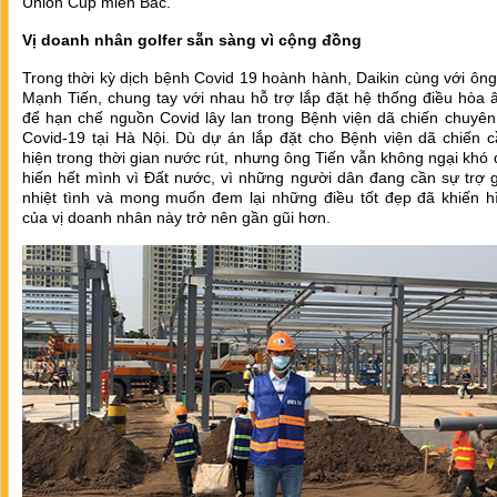
Union Cup miền Bắc.
Vị doanh nhân golfer sẵn sàng vì cộng đồng
Trong thời kỳ dịch bệnh Covid 19 hoành hành, Daikin cùng với ô
Mạnh Tiến, chung tay với nhau hỗ trợ lắp đặt hệ thống điều hòa 
để hạn chế nguồn Covid lây lan trong Bệnh viện dã chiến chuyên 
Covid-19 tại Hà Nội. Dù dự án lắp đặt cho Bệnh viện dã chiến c
hiện trong thời gian nước rút, nhưng ông Tiến vẫn không ngại khó
hiến hết mình vì Đất nước, vì những người dân đang cần sự trợ 
nhiệt tình và mong muốn đem lại những điều tốt đẹp đã khiến h
của vị doanh nhân này trở nên gần gũi hơn.