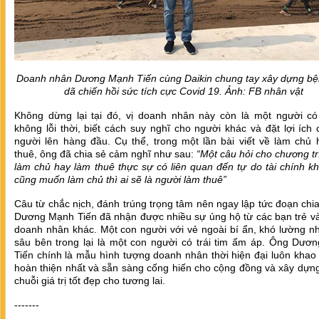
Doanh nhân Dương Mạnh Tiến cùng Daikin chung tay xây dựng bệ
dã chiến hồi sức tích cực Covid 19. Ảnh: FB nhân vật
Không dừng lại tại đó, vị doanh nhân này còn là một người có
không lỗi thời, biết cách suy nghĩ cho người khác và đặt lợi ích
người lên hàng đầu. Cụ thể, trong một lần bài viết về làm chủ 
thuê, ông đã chia sẻ cảm nghĩ như sau:
“Một câu hỏi cho chương tr
làm chủ hay làm thuê thực sự có liên quan đến tự do tài chính k
cũng muốn làm chủ thì ai sẽ là người làm thuê”
Câu từ chắc nịch, đánh trúng trọng tâm nên ngay lập tức đoạn chi
Dương Mạnh Tiến đã nhận được nhiều sự ủng hộ từ các bạn trẻ v
doanh nhân khác. Một con người với vẻ ngoài bí ẩn, khó lường n
sâu bên trong lại là một con người có trái tim ấm áp. Ông Dươ
Tiến chính là mẫu hình tượng doanh nhân thời hiện đại luôn khao
hoàn thiện nhất và sẵn sàng cống hiến cho cộng đồng và xây dựn
chuỗi giá trị tốt đẹp cho tương lai.
-------