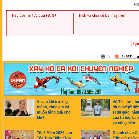
Ng
Theo dõi Tin tức qua FB, G+:
Thích và chia sẻ bài này trên:
[
Qu
In
Vì sao khi trưởng
Vũ Tú – từ “th
thành, chúng ta lại
tốt nghiệp” đế
muốn tặng quà cho
sĩ thị giác: hàn
Mẹ?
của trí tuệ, bản
và cống hiến
Tết 3 Miền 2026 Lan
Doanh nhân Ci
Tỏa Tinh Thần “Tôn
Trần giữ chức