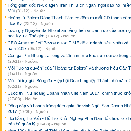
Tổng giám đốc N-Colagen Trần Thị Bích Ngân: ngôi sao nơi miền
Mũi
(31/12) - Nguồn:
Hoàng tử Bolero Đồng Thanh Tâm có đêm ra mắt CD thành công
Hoa Kỳ
(23/12) - Nguồn:
Lương y Nguyễn Bá Nho nhận bằng Tiến sĩ Danh dự của trường
học Kỷ lục Thế giới
(13/12) - Nguồn:
CEO Amazon Jeff Bezos được TIME đề cử danh hiệu Nhân vật
năm 2017
(05/12) - Nguồn:
Con gái Phi Nhung trải lòng về 25 năm mẹ khổ sở nuôi cô trong 
(23/11) - Nguồn:
Mối ''lương duyên'' của ''Hoàng tử Bolero'' và thương hiệu Cây T
(14/11) - Nguồn:
Mời tài trợ giải Bóng đá Hiệp hội Doanh nghiệp Thành phố năm 
(02/11) - Nguồn:
Cuộc thi ''Nữ hoàng Doanh nhân Việt Nam 2017'' chính thức khở
(27/08) - Nguồn:
Đẳng cấp và hoành tráng đêm gala tôn vinh Ngôi Sao Doanh Nhâ
2017
(19/08) - Nguồn:
Hội Đồng Tư Vấn - Hỗ Trợ Khởi Nghiệp Phía Nam tổ chức lớp h
cán bộ quản lý
(06/08) - Nguồn:
Hơn 100 võ sư về tại Thiếu Lâm luận võ và bàn Phật pháp