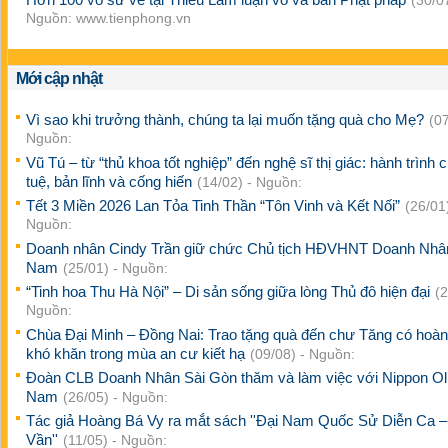
(30/07
Nguồn: www.tienphong.vn
Mới cập nhật
Vì sao khi trưởng thành, chúng ta lại muốn tặng quà cho Mẹ?
(07
Nguồn:
Vũ Tú – từ “thủ khoa tốt nghiệp” đến nghệ sĩ thị giác: hành trình c
tuệ, bản lĩnh và cống hiến
(14/02) - Nguồn:
Tết 3 Miền 2026 Lan Tỏa Tinh Thần “Tôn Vinh và Kết Nối”
(26/01)
Nguồn:
Doanh nhân Cindy Trần giữ chức Chủ tịch HĐVHNT Doanh Nhâ
Nam
(25/01) - Nguồn:
“Tinh hoa Thu Hà Nội” – Di sản sống giữa lòng Thủ đô hiện đại
(2
Nguồn:
Chùa Đại Minh – Đồng Nai: Trao tặng quà đến chư Tăng có hoà
khó khăn trong mùa an cư kiết hạ
(09/08) - Nguồn:
Đoàn CLB Doanh Nhân Sài Gòn thăm và làm việc với Nippon Oli
Nam
(26/05) - Nguồn:
Tác giả Hoàng Bá Vy ra mắt sách ''Đại Nam Quốc Sử Diễn Ca –
Vần''
(11/05) - Nguồn: