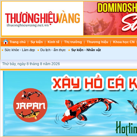
Trang chủ
Sự kiện
Kinh tế
Thị trường
Thương hiệu
Khoa học CN
Sức khỏe - Làm đẹp
Du lịch - ẩm thực
Sự kiện - Nhân vật
Thứ bảy, ngày 8 tháng 8 năm 2026