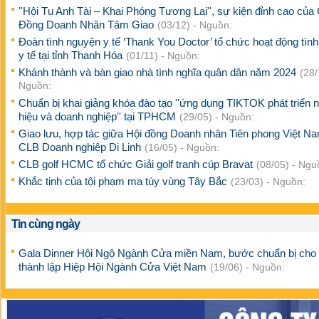
''Hội Tụ Anh Tài – Khai Phóng Tương Lai'', sự kiện đỉnh cao của
Đồng Doanh Nhân Tâm Giao
(03/12) - Nguồn:
Đoàn tình nguyện y tế ‘Thank You Doctor’ tổ chức hoạt động tìn
y tế tại tỉnh Thanh Hóa
(01/11) - Nguồn:
Khánh thành và bàn giao nhà tình nghĩa quân dân năm 2024
(28/
Nguồn:
Chuẩn bị khai giảng khóa đào tạo ''ứng dụng TIKTOK phát triển 
hiệu và doanh nghiệp'' tại TPHCM
(29/05) - Nguồn:
Giao lưu, hợp tác giữa Hội đồng Doanh nhân Tiên phong Việt N
CLB Doanh nghiệp Di Linh
(16/05) - Nguồn:
CLB golf HCMC tổ chức Giải golf tranh cúp Bravat
(08/05) - Ngu
Khắc tinh của tội phạm ma túy vùng Tây Bắc
(23/03) - Nguồn:
Tin cùng ngày
Gala Dinner Hội Ngộ Ngành Cửa miền Nam, bước chuẩn bị cho 
thành lập Hiệp Hội Ngành Cửa Việt Nam
(19/06) - Nguồn: