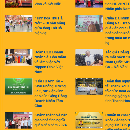
Vinh và Kết Nối”
tịch HĐVHNT 
Nhân phía Na
“Tinh hoa Thu Hà
Chùa Đại Minh
Nội” – Di sản sống
Đồng Nai: Trao
giữa lòng Thủ đô
quà đến chư T
hiện đại
hoàn cảnh khó
trong mùa an c
hạ
Đoàn CLB Doanh
Tác giả Hoàng
Nhân Sài Gòn thăm
ra mắt sách ''Đ
và làm việc với
Nam Quốc Sử 
Nippon Olive Việt
Ca – Nối Vần''
Nam
''Hội Tụ Anh Tài –
Đoàn tình nguy
Khai Phóng Tương
tế ‘Thank You 
Lai'', sự kiện đỉnh
tổ chức hoạt đ
cao của Cộng Đồng
tình nguyện y t
Doanh Nhân Tâm
tỉnh Thanh Hóa
Giao
Khánh thành và bàn
Chuẩn bị khai 
giao nhà tình nghĩa
khóa đào tạo '
quân dân năm 2024
dụng TIKTOK p