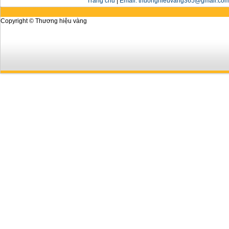
Trang chủ
|
Email: thuonghieuvang365@gmail.com 
Copyright © Thương hiệu vàng