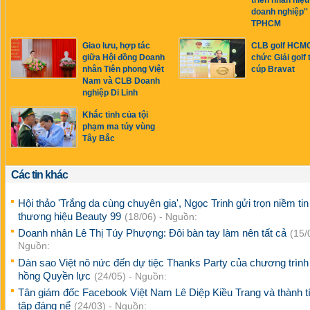
triển nhân hiệu
doanh nghiệp'' 
TPHCM
Giao lưu, hợp tác
CLB golf HCMC
giữa Hội đồng Doanh
chức Giải golf 
nhân Tiên phong Việt
cúp Bravat
Nam và CLB Doanh
nghiệp Di Linh
Khắc tinh của tội
phạm ma túy vùng
Tây Bắc
Các tin khác
Hội thảo 'Trắng da cùng chuyên gia', Ngọc Trinh gửi trọn niềm ti
thương hiệu Beauty 99
(18/06) - Nguồn:
Doanh nhân Lê Thị Túy Phượng: Đôi bàn tay làm nên tất cả
(15/
Nguồn:
Dàn sao Việt nô nức đến dự tiệc Thanks Party của chương trìn
hồng Quyền lực
(24/05) - Nguồn:
Tân giám đốc Facebook Việt Nam Lê Diệp Kiều Trang và thành t
tập đáng nể
(24/03) - Nguồn: