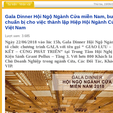
Thứ ba, 19/06/2
Sự kiện - Nhân vật
Gala Dinner Hội Ngộ Ngành Cửa miền Nam, b
chuẩn bị cho việc thành lập Hiệp Hội Ngành C
Việt Nam
Lượt xem: 3.685
Ngày 22/06/2018 vào lúc 15h, Gala Dinner Hội Ngộ Ngà
tổ chức chương trình GALA với tên gọi “ GIAO LƯU 
KẾT – CÙNG PHÁT TRIỂN” tại Trung Tâm Hội Nghị
Kiện Sảnh Grant Pollux – Tầng 3. Với hơn 800 Khách là
Chủ Doanh Nghiệp trong ngành Cửa, Các Đối Tác, Khá
VIP.