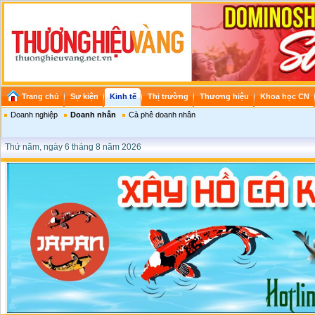
Trang chủ
Sự kiện
Kinh tế
Thị trường
Thương hiệu
Khoa học CN
Doanh nghiệp
Doanh nhân
Cà phê doanh nhân
Thứ năm, ngày 6 tháng 8 năm 2026