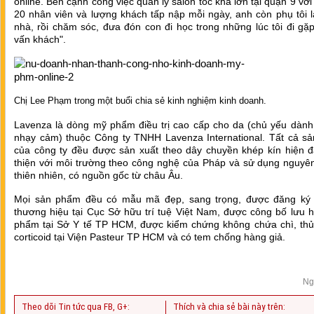
online. Bên cạnh công việc quản lý salon tóc khá lớn tại quận 9 vớ
20 nhân viên và lượng khách tấp nập mỗi ngày, anh còn phụ tôi 
nhà, rồi chăm sóc, đưa đón con đi học trong những lúc tôi đi gặ
vấn khách".
Chị Lee Phạm trong một buổi chia sẻ kinh nghiệm kinh doanh.
Lavenza là dòng mỹ phẩm điều trị cao cấp cho da (chủ yếu dành
nhạy cảm) thuộc Công ty TNHH Lavenza International. Tất cả s
của công ty đều được sản xuất theo dây chuyền khép kín hiện đạ
thiện với môi trường theo công nghệ của Pháp và sử dụng nguyên
thiên nhiên, có nguồn gốc từ châu Âu.
Mọi sản phẩm đều có mẫu mã đẹp, sang trọng, được đăng ký
thương hiệu tại Cục Sở hữu trí tuệ Việt Nam, được công bố lưu 
phẩm tại Sở Y tế TP HCM, được kiểm chứng không chứa chì, thủ
corticoid tại Viện Pasteur TP HCM và có tem chống hàng giả.
Ng
Theo dõi Tin tức qua FB, G+:
Thích và chia sẻ bài này trên: