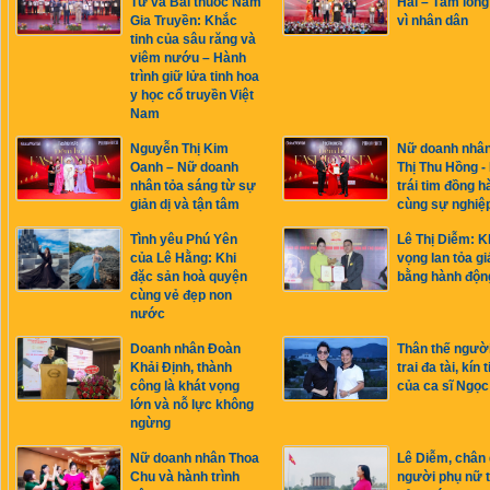
Tư và Bài thuốc Nam
Hải – Tấm lòng
Gia Truyền: Khắc
vì nhân dân
tinh của sâu răng và
viêm nướu – Hành
trình giữ lửa tinh hoa
y học cổ truyền Việt
Nam
Nguyễn Thị Kim
Nữ doanh nhâ
Oanh – Nữ doanh
Thị Thu Hồng -
nhân tỏa sáng từ sự
trái tim đồng h
giản dị và tận tâm
cùng sự nghiệ
Tình yêu Phú Yên
Lê Thị Diễm: K
của Lê Hằng: Khi
vọng lan tỏa giá
đặc sản hoà quyện
bằng hành độn
cùng vẻ đẹp non
nước
Doanh nhân Đoàn
Thân thế ngườ
Khải Định, thành
trai đa tài, kín 
công là khát vọng
của ca sĩ Ngọ
lớn và nỗ lực không
ngừng
Nữ doanh nhân Thoa
Lê Diễm, chân
Chu và hành trình
người phụ nữ 