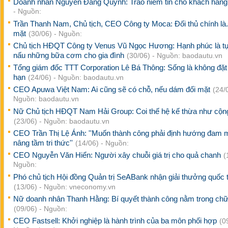
Doanh nhân Nguyễn Đăng Quỳnh: Trao niềm tin cho khách hàn
- Nguồn:
Trần Thanh Nam, Chủ tịch, CEO Công ty Moca: Đối thủ chính là..
mặt
(30/06) - Nguồn:
Chủ tịch HĐQT Công ty Venus Vũ Ngọc Hương: Hạnh phúc là tự
nấu những bữa cơm cho gia đình
(30/06) - Nguồn: baodautu.vn
Tổng giám đốc TTT Corporation Lê Bá Thông: Sống là không đặt 
hạn
(24/06) - Nguồn: baodautu.vn
CEO Apuwa Việt Nam: Ai cũng sẽ có chỗ, nếu dám đối mặt
(24/
Nguồn: baodautu.vn
Nữ Chủ tịch HĐQT Nam Hải Group: Coi thế hệ kế thừa như cộn
(23/06) - Nguồn: baodautu.vn
CEO Trần Thị Lệ Ánh: ''Muốn thành công phải định hướng đam 
nâng tầm tri thức''
(14/06) - Nguồn:
CEO Nguyễn Văn Hiển: Người xây chuỗi giá trị cho quả chanh
(
Nguồn:
Phó chủ tịch Hội đồng Quản trị SeABank nhận giải thưởng quốc 
(13/06) - Nguồn: vneconomy.vn
Nữ doanh nhân Thanh Hằng: Bí quyết thành công nằm trong c
(09/06) - Nguồn:
CEO Fastsell: Khởi nghiệp là hành trình của ba môn phối hợp
(0