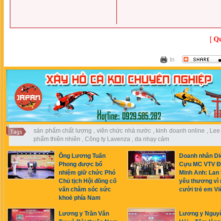
[
Qu
In
sản phẩm chất lượng
,
viên chức nhà nước
,
kinh doanh online
,
Lee
phẩm thiên nhiên
,
Công ty Lavenza
,
da nhạy cảm
Ông Lương Tuấn
Doanh nhân Di
Phong được bổ
Cựu MC VTV Đ
nhiệm giữ chức Phó
Minh Anh: Lan 
Chủ tịch Hội đồng cố
yêu thương vì 
vấn chăm sóc sức
cười trẻ em Vi
khoẻ phía Nam
Lương y Trần Văn
Lương y Nguy