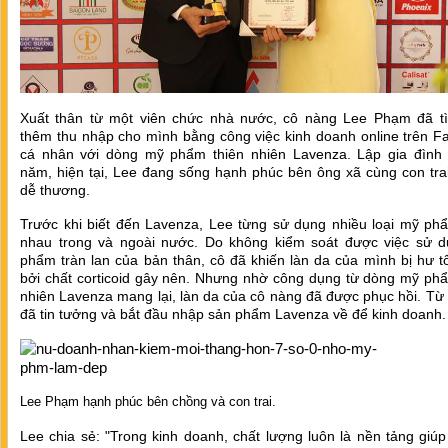
Xuất thân từ một viên chức nhà nước, cô nàng Lee Phạm đã t
thêm thu nhập cho mình bằng công việc kinh doanh online trên F
cá nhân với dòng mỹ phẩm thiên nhiên Lavenza. Lập gia đình
năm, hiện tại, Lee đang sống hạnh phúc bên ông xã cùng con trai
dễ thương.
Trước khi biết đến Lavenza, Lee từng sử dụng nhiều loại mỹ ph
nhau trong và ngoài nước. Do không kiểm soát được việc sử 
phẩm tràn lan của bản thân, cô đã khiến làn da của mình bị hư 
bởi chất corticoid gây nên. Nhưng nhờ công dụng từ dòng mỹ phẩ
nhiên Lavenza mang lại, làn da của cô nàng đã được phục hồi. Từ
đã tin tưởng và bắt đầu nhập sản phẩm Lavenza về để kinh doanh.
Lee Phạm hạnh phúc bên chồng và con trai.
Lee chia sẻ: "Trong kinh doanh, chất lượng luôn là nền tảng giú