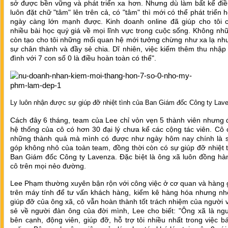
sở được bền vững và phát triển xa hơn. Nhưng dù làm bất kể điều
luôn đặt chữ "tâm" lên trên cả, có "tâm" thì mới có thể phát triển 
ngày càng lớn mạnh được. Kinh doanh online đã giúp cho tôi 
nhiều bài học quý giá về mọi lĩnh vực trong cuộc sống. Không nh
còn tạo cho tôi những mối quan hệ mới tưởng chừng như xa lạ nh
sự chân thành và đầy sẻ chia. Dĩ nhiên, việc kiếm thêm thu nhập
đình với 7 con số 0 là điều hoàn toàn có thể".
Ly luôn nhận được sự giúp đỡ nhiệt tình của Ban Giám đốc Công ty Lav
Cách đây 6 tháng, team của Lee chỉ vỏn vẹn 5 thành viên nhưng 
hệ thống của cô có hơn 30 đại lý chưa kể các cộng tác viên. Cô 
những thành quả mà mình có được như ngày hôm nay chính là 
góp không nhỏ của toàn team, đồng thời còn có sự giúp đỡ nhiệt 
Ban Giám đốc Công ty Lavenza. Đặc biệt là ông xã luôn đồng hà
cô trên mọi nẻo đường.
Lee Phạm thường xuyên bận rộn với công việc ở cơ quan và hàng 
trên máy tính để tư vấn khách hàng, kiểm kê hàng hóa nhưng nh
giúp đỡ của ông xã, cô vẫn hoàn thành tốt trách nhiệm của người 
sẻ về người đàn ông của đời mình, Lee cho biết: "Ông xã là ngư
bên cạnh, động viên, giúp đỡ, hỗ trợ tôi nhiều nhất trong việc 