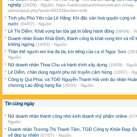
nghiệp
(24/09) - Nguồn: https://vanhoadoanhnhanvietnam.vn/wp-
admin/post.php?post=40233&action=edit
Tình yêu Phú Yên của Lê Hằng: Khi đặc sản hoà quyện cùng vẻ
nước
(04/07) - Nguồn:
Lê Thị Diễm: Khát vọng lan tỏa giá trị bằng hành động
(09/04) - 
Doanh nhân Đoàn Khải Định, thành công là khát vọng lớn và nỗ 
không ngừng
(14/03) - Nguồn:
Thân thế người em trai đa tài, kín tiếng của ca sĩ Ngọc Sơn
(29/1
Nguồn:
Nữ doanh nhân Thoa Chu và hành trình xây dựng
(18/09) - Nguồ
Lê Diễm, chân dung người phụ nữ truyền cảm hứng
(10/07) - N
Công ty Qui Phúc và TGĐ Nguyễn Thanh Hải vinh dự nhận Huâ
chương Lao động hạng Ba
(26/03) - Nguồn:
Tin cùng ngày
Nữ doanh nhân thành công nhờ kinh doanh mỹ phẩm online
(07/
Nguồn:
Doanh nhân Trương Thị Thanh Tâm, TGĐ Công ty Khỏe Đẹp: 
vẻ đẹp tự nhiên
(07/07) - Nguồn: