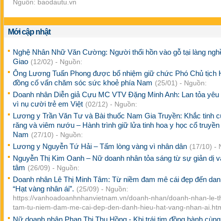
Nguồn: baodautu.vn
Mới cập nhật
Nghệ Nhân Nhữ Văn Cường: Người thổi hồn vào gỗ tại làng ng
Giao
(12/02) - Nguồn:
Ông Lương Tuấn Phong được bổ nhiệm giữ chức Phó Chủ tịch 
đồng cố vấn chăm sóc sức khoẻ phía Nam
(25/01) - Nguồn:
Doanh nhân Diễn giả Cựu MC VTV Đặng Minh Anh: Lan tỏa yêu
vì nụ cười trẻ em Việt
(02/12) - Nguồn:
Lương y Trần Văn Tư và Bài thuốc Nam Gia Truyền: Khắc tinh c
răng và viêm nướu – Hành trình giữ lửa tinh hoa y học cổ truyền 
Nam
(27/10) - Nguồn:
Lương y Nguyễn Tứ Hải – Tấm lòng vàng vì nhân dân
(17/10) -
Nguyễn Thị Kim Oanh – Nữ doanh nhân tỏa sáng từ sự giản dị v
tâm
(26/09) - Nguồn:
Doanh nhân Lê Thị Minh Tâm: Từ niềm đam mê cái đẹp đến dan
“Hạt vàng nhân ái”.
(25/09) - Nguồn:
https://vanhoadoanhnhanvietnam.vn/doanh-nhan/doanh-nhan-le-th
tam-tu-niem-dam-me-cai-dep-den-danh-hieu-hat-vang-nhan-ai.ht
Nữ doanh nhân Phan Thị Thu Hồng - Khi trái tim đồng hành cùn