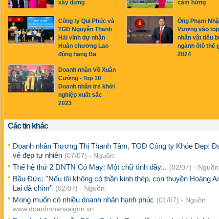
xây dựng
cảm hứng
Công ty Qui Phúc và
Ông Phạm Nhậ
TGĐ Nguyễn Thanh
Vượng vào top
Hải vinh dự nhận
nhân vật tiêu b
Huân chương Lao
ngành ôtô thế g
động hạng Ba
2024
Doanh nhân Võ Xuân
Cường - Top 10
Doanh nhân trẻ khởi
nghiệp xuất sắc
2023
Các tin khác
Doanh nhân Trương Thị Thanh Tâm, TGĐ Công ty Khỏe Đẹp: 
vẻ đẹp tự nhiên
(07/07) - Nguồn:
Thế hệ thứ 2 DNTN Cỏ May: Một chữ tình đầy...
(02/07) - Nguồ
Bầu Đức: ''Nếu tôi không có thần kinh thép, con thuyền Hoàng A
Lai đã chìm''
(02/07) - Nguồn:
Mong muốn có nhiều doanh nhân hạnh phúc
(01/07) - Nguồn:
www.doanhnhansaigon.vn