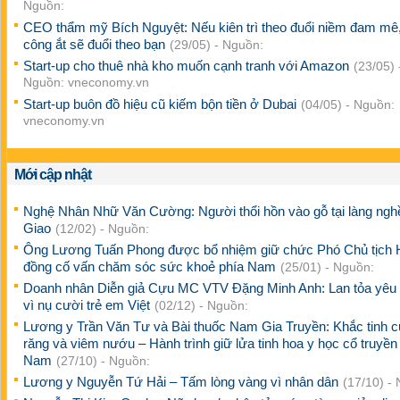
Nguồn:
CEO thẩm mỹ Bích Nguyệt: Nếu kiên trì theo đuổi niềm đam mê,
công ắt sẽ đuổi theo bạn
(29/05) - Nguồn:
Start-up cho thuê nhà kho muốn cạnh tranh với Amazon
(23/05) 
Nguồn: vneconomy.vn
Start-up buôn đồ hiệu cũ kiếm bộn tiền ở Dubai
(04/05) - Nguồn:
vneconomy.vn
Mới cập nhật
Nghệ Nhân Nhữ Văn Cường: Người thổi hồn vào gỗ tại làng ng
Giao
(12/02) - Nguồn:
Ông Lương Tuấn Phong được bổ nhiệm giữ chức Phó Chủ tịch 
đồng cố vấn chăm sóc sức khoẻ phía Nam
(25/01) - Nguồn:
Doanh nhân Diễn giả Cựu MC VTV Đặng Minh Anh: Lan tỏa yêu
vì nụ cười trẻ em Việt
(02/12) - Nguồn:
Lương y Trần Văn Tư và Bài thuốc Nam Gia Truyền: Khắc tinh c
răng và viêm nướu – Hành trình giữ lửa tinh hoa y học cổ truyền 
Nam
(27/10) - Nguồn:
Lương y Nguyễn Tứ Hải – Tấm lòng vàng vì nhân dân
(17/10) -