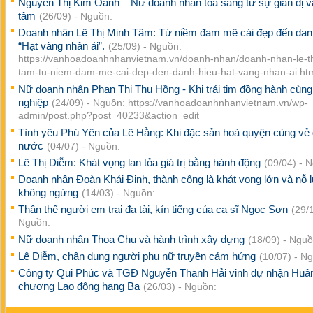
Nguyễn Thị Kim Oanh – Nữ doanh nhân tỏa sáng từ sự giản dị v
tâm
(26/09) - Nguồn:
Doanh nhân Lê Thị Minh Tâm: Từ niềm đam mê cái đẹp đến dan
“Hạt vàng nhân ái”.
(25/09) - Nguồn:
https://vanhoadoanhnhanvietnam.vn/doanh-nhan/doanh-nhan-le-th
tam-tu-niem-dam-me-cai-dep-den-danh-hieu-hat-vang-nhan-ai.ht
Nữ doanh nhân Phan Thị Thu Hồng - Khi trái tim đồng hành cùn
nghiệp
(24/09) - Nguồn: https://vanhoadoanhnhanvietnam.vn/wp-
admin/post.php?post=40233&action=edit
Tình yêu Phú Yên của Lê Hằng: Khi đặc sản hoà quyện cùng vẻ
nước
(04/07) - Nguồn:
Lê Thị Diễm: Khát vọng lan tỏa giá trị bằng hành động
(09/04) - 
Doanh nhân Đoàn Khải Định, thành công là khát vọng lớn và nỗ 
không ngừng
(14/03) - Nguồn:
Thân thế người em trai đa tài, kín tiếng của ca sĩ Ngọc Sơn
(29/1
Nguồn:
Nữ doanh nhân Thoa Chu và hành trình xây dựng
(18/09) - Nguồ
Lê Diễm, chân dung người phụ nữ truyền cảm hứng
(10/07) - N
Công ty Qui Phúc và TGĐ Nguyễn Thanh Hải vinh dự nhận Huâ
chương Lao động hạng Ba
(26/03) - Nguồn: