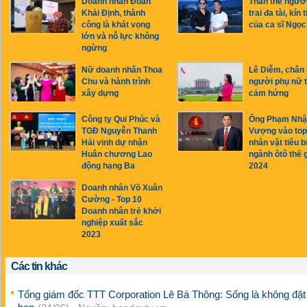
Doanh nhân Đoàn
Thân thế ngườ
Khải Định, thành
trai đa tài, kín 
công là khát vọng
của ca sĩ Ngọ
lớn và nỗ lực không
ngừng
Nữ doanh nhân Thoa
Lê Diễm, chân
Chu và hành trình
người phụ nữ 
xây dựng
cảm hứng
Công ty Qui Phúc và
Ông Phạm Nhậ
TGĐ Nguyễn Thanh
Vượng vào top
Hải vinh dự nhận
nhân vật tiêu b
Huân chương Lao
ngành ôtô thế g
động hạng Ba
2024
Doanh nhân Võ Xuân
Cường - Top 10
Doanh nhân trẻ khởi
nghiệp xuất sắc
2023
Các tin khác
Tổng giám đốc TTT Corporation Lê Bá Thông: Sống là không đặt 