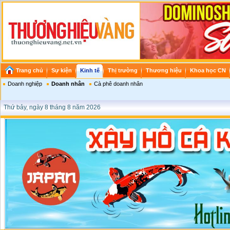
Trang chủ
Sự kiện
Kinh tế
Thị trường
Thương hiệu
Khoa học CN
Doanh nghiệp
Doanh nhân
Cà phê doanh nhân
Thứ bảy, ngày 8 tháng 8 năm 2026