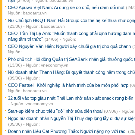
hạn
(24/06) - Nguồn: baodautu.vn
CEO Apuwa Việt Nam: Ai cũng sẽ có chỗ, nếu dám đối mặt
(24/
Nguồn: baodautu.vn
Nữ Chủ tịch HĐQT Nam Hải Group: Coi thế hệ kế thừa như cộn
(23/06) - Nguồn: baodautu.vn
CEO Trần Thị Lệ Ánh: ''Muốn thành công phải định hướng đam 
nâng tầm tri thức''
(14/06) - Nguồn:
CEO Nguyễn Văn Hiển: Người xây chuỗi giá trị cho quả chanh
(
Nguồn:
Phó chủ tịch Hội đồng Quản trị SeABank nhận giải thưởng quốc 
(13/06) - Nguồn: vneconomy.vn
Nữ doanh nhân Thanh Hằng: Bí quyết thành công nằm trong c
(09/06) - Nguồn:
CEO Fastsell: Khởi nghiệp là hành trình của ba môn phối hợp
(0
Nguồn: baodautu.vn
32 tuổi vào top giàu nhất Thái Lan nhờ sản xuất snack rong biển
- Nguồn: vneconomy.vn
Start-up kiếm chục triệu ''đô'' nhờ sửa điện thoại
(07/06) - Nguồn
Ngọc nữ doanh nhân Nguyễn Thị Thuý đẹp lộng lẫy đi dự sự kiệ
(05/06) - Nguồn:
Doanh nhân Liêu Cát Phương Thảo: Người nặng nợ với rác!
(29