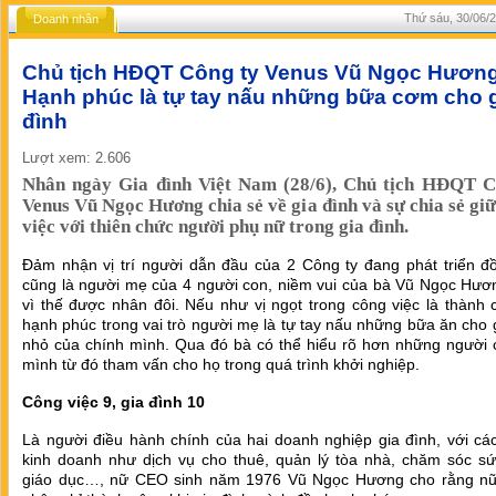
Thứ sáu, 30/06/2
Doanh nhân
Chủ tịch HĐQT Công ty Venus Vũ Ngọc Hương
Hạnh phúc là tự tay nấu những bữa cơm cho 
đình
Lượt xem: 2.606
Nhân ngày Gia đình Việt Nam (28/6), Chủ tịch HĐQT C
Venus Vũ Ngọc Hương chia sẻ về gia đình và sự chia sẻ gi
việc với thiên chức người phụ nữ trong gia đình.
Đảm nhận vị trí người dẫn đầu của 2 Công ty đang phát triển đồ
cũng là người mẹ của 4 người con, niềm vui của bà Vũ Ngọc Hươ
vì thế được nhân đôi. Nếu như vị ngọt trong công việc là thành 
hạnh phúc trong vai trò người mẹ là tự tay nấu những bữa ăn cho 
nhỏ của chính mình. Qua đó bà có thể hiểu rõ hơn những người 
mình từ đó tham vấn cho họ trong quá trình khởi nghiệp.
Công việc 9, gia đình 10
Là người điều hành chính của hai doanh nghiệp gia đình, với cá
kinh doanh như dịch vụ cho thuê, quản lý tòa nhà, chăm sóc sứ
giáo dục…, nữ CEO sinh năm 1976 Vũ Ngọc Hương cho rằng n