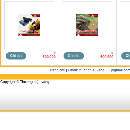
0
0
Chi tiết
Chi tiết
Chi
500.000
500.000
Trang chủ
|
Email: thuonghieuvang365@gmail.com 
Copyright © Thương hiệu vàng