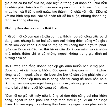
gia đình có lợi thế của nó, đặc biệt là trong giai đoạn đầu của nền
tư nhân phát triển bởi lúc này mọi người cùng gánh vác cùng chi
nhau hơn cả 8 tiếng một ngày, tao thành một chất kết nối. Điều 
với mô hình hợp tác, các cá nhân rất dễ bỏ cuộc, nhưng doanh ng
đình sẽ không như vậy.
Không đạo đức coi như thất bại
“Tôi có một cô con gái và cậu con trai thích hợp với công việc vợ c
đang làm, nhưng lại có hai cậu con trai không thích công việc gia
thích làm việc khác. Đối với những người không thích hợp tôi phải
giữa cái tôi có và đào tạo thế hệ kế cận đó là con mình và cả nhữ
nhà mình, thậm chí là cả những người không trong gia đình mì
hương chia sẻ.
Bà Hương cho rằng doanh nghiệp gia đình muốn bền vững phải 
được lớp kế cận hợp lý, không độc quyền bằng con mình mà phải 
rộng ra bên ngoài, các chiến lược cho lớp kế cận cũng phải xác thự
hơi. Một phần tiếp theo đó là càng nắn thì càng dễ nắm bắt, bà 
không nên quá gay ngắt trong công việc, những gì càng nhân vă
mang lại giá trị cho xã hội càng bền vững.
“Con tôi có giỏi cỡ mấy nếu không có đạo đức cũng coi như khôn
công, ngoài ra cỏn phải linh hoạt theo thời cuộc. Ví dụ như vi
trước khi làm ngày này nhưng thời buổi này người con phải linh h