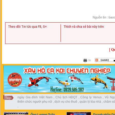
Nguồn tin : bao
Theo dõi Tin tức qua FB, G+:
Thích và chia sẻ bài này trên:
[
Qu
In
ngày Gia đình Việt Nam
,
Chủ tịch HĐQT
,
Công ty Venus
,
Vũ Ng
thiên chức người phụ nữ
,
dịch vụ cho thuê
,
quản lý tòa nhà
,
chăm só
,
Ông Lương Tuấn
Doanh nhân Di