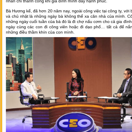
nhân chỉ thành công khi gia đình mình đầy hạnh phúc.
Bà Hương kể, đã hơn 20 năm nay, ngoài công việc tại công ty, với 
và chủ nhật là những ngày bà không thể xa căn nhà của mình. Cô
những ngày cuối tuần của bà đó là đi chợ nấu cơm cho cả gia đình
ngày cùng các con đi công viên hoặc đi dạo phố… tất cả để nắ
những điều thầm khín của con mình.