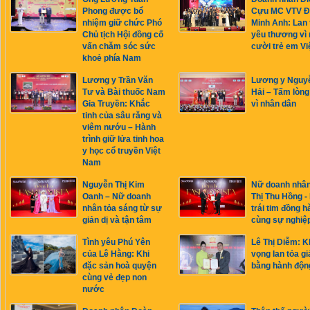
Phong được bổ
Cựu MC VTV Đ
nhiệm giữ chức Phó
Minh Anh: Lan 
Chủ tịch Hội đồng cố
yêu thương vì 
vấn chăm sóc sức
cười trẻ em Vi
khoẻ phía Nam
Lương y Trần Văn
Lương y Nguy
Tư và Bài thuốc Nam
Hải – Tấm lòng
Gia Truyền: Khắc
vì nhân dân
tinh của sâu răng và
viêm nướu – Hành
trình giữ lửa tinh hoa
y học cổ truyền Việt
Nam
Nguyễn Thị Kim
Nữ doanh nhâ
Oanh – Nữ doanh
Thị Thu Hồng -
nhân tỏa sáng từ sự
trái tim đồng h
giản dị và tận tâm
cùng sự nghiệ
Tình yêu Phú Yên
Lê Thị Diễm: K
của Lê Hằng: Khi
vọng lan tỏa giá
đặc sản hoà quyện
bằng hành độn
cùng vẻ đẹp non
nước