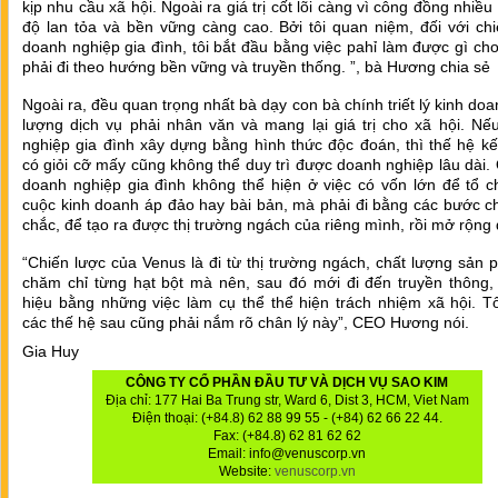
kịp nhu cầu xã hội. Ngoài ra giá trị cốt lõi càng vì công đồng nhiều
độ lan tỏa và bền vững càng cao. Bởi tôi quan niệm, đối với ch
doanh nghiệp gia đình, tôi bắt đầu bằng việc pahỉ làm được gì cho
phải đi theo hướng bền vững và truyền thống. ”, bà Hương chia sẻ
Ngoài ra, đều quan trọng nhất bà dạy con bà chính triết lý kinh doa
lượng dịch vụ phải nhân văn và mang lại giá trị cho xã hội. Nế
nghiệp gia đình xây dựng bằng hình thức độc đoán, thì thế hệ k
có giỏi cỡ mấy cũng không thể duy trì được doanh nghiệp lâu dài
doanh nghiệp gia đình không thể hiện ở việc có vốn lớn để tổ c
cuộc kinh doanh áp đảo hay bài bản, mà phải đi bằng các bước 
chắc, để tạo ra được thị trường ngách của riêng mình, rồi mở rộng
“Chiến lược của Venus là đi từ thị trường ngách, chất lượng sản
chăm chỉ từng hạt bột mà nên, sau đó mới đi đến truyền thông,
hiệu bằng những việc làm cụ thể thể hiện trách nhiệm xã hội. T
các thế hệ sau cũng phải nắm rõ chân lý này”, CEO Hương nói.
Gia Huy
CÔNG TY CỔ PHẦN ĐẦU TƯ VÀ DỊCH VỤ SAO KIM
Địa chỉ: 177 Hai Ba Trung str, Ward 6, Dist 3, HCM, Viet Nam
Điện thoại: (+84.8) 62 88 99 55 - (+84) 62 66 22 44.
Fax: (+84.8) 62 81 62 62
Email: info@venuscorp.vn
Website:
venuscorp.vn