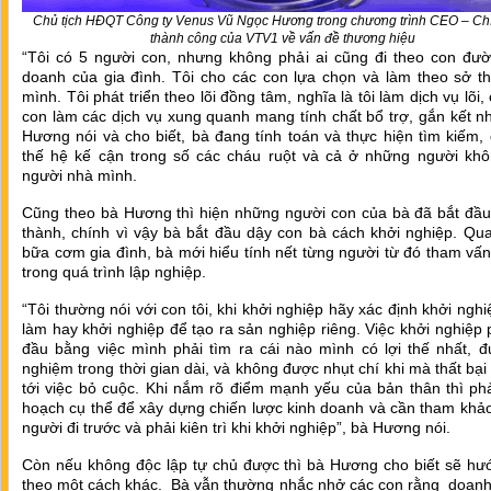
Chủ tịch HĐQT Công ty Venus Vũ Ngọc Hương trong chương trình CEO – Ch
thành công của VTV1 về vấn đề thương hiệu
“Tôi có 5 người con, nhưng không phải ai cũng đi theo con đườ
doanh của gia đình. Tôi cho các con lựa chọn và làm theo sở th
mình. Tôi phát triển theo lõi đồng tâm, nghĩa là tôi làm dịch vụ lõi,
con làm các dịch vụ xung quanh mang tính chất bổ trợ, gắn kết n
Hương nói và cho biết, bà đang tính toán và thực hiện tìm kiếm,
thế hệ kế cận trong số các cháu ruột và cả ở những người khô
người nhà mình.
Cũng theo bà Hương thì hiện những người con của bà đã bắt đầu
thành, chính vì vậy bà bắt đầu dậy con bà cách khởi nghiệp. Qu
bữa cơm gia đình, bà mới hiểu tính nết từng người từ đó tham vấ
trong quá trình lập nghiệp.
“Tôi thường nói với con tôi, khi khởi nghiệp hãy xác định khởi nghi
làm hay khởi nghiệp để tạo ra sản nghiệp riêng. Việc khởi nghiệp 
đầu bằng việc mình phải tìm ra cái nào mình có lợi thế nhất, đ
nghiệm trong thời gian dài, và không được nhụt chí khi mà thất bại
tới việc bỏ cuộc. Khi nắm rõ điểm mạnh yếu của bản thân thì ph
hoạch cụ thể để xây dựng chiến lược kinh doanh và cần tham khả
người đi trước và phải kiên trì khi khởi nghiệp”, bà Hương nói.
Còn nếu không độc lập tự chủ được thì bà Hương cho biết sẽ hư
theo một cách khác. Bà vẫn thường nhắc nhở các con rằng doanh