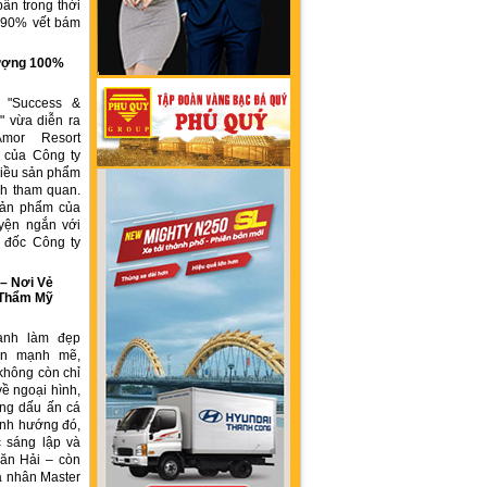
ẩn trong thời
n 90% vết bám
g
 lượng 100%
h "Success &
" vừa diễn ra
Amor Resort
 của Công ty
ều sản phẩm
́ch tham quan.
sản phẩm của
yện ngắn với
́m đốc Công ty
 Nơi Vẻ
 Thẩm Mỹ
ành làm đẹp
iển mạnh mẽ,
không còn chỉ
về ngoại hình,
ng dấu ấn cá
ịnh hướng đó,
 sáng lập và
ăn Hải – còn
á nhân Master