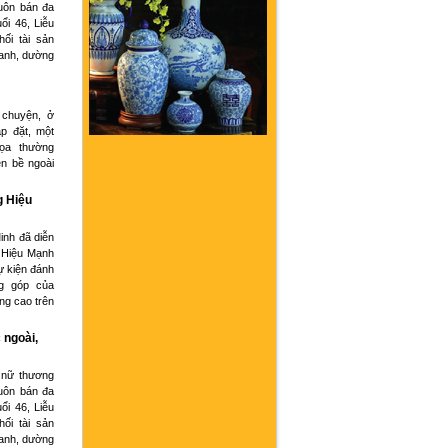
buôn bán đa
ổi 46, Liễu
hối tài sản
oanh, dường
 chuyện, ở
p đặt, một
họa thường
ện bề ngoài
g Hiệu
inh đã diễn
 Hiệu Mạnh
ự kiện đánh
g góp của
ng cao trên
 ngoài,
 nữ thương
buôn bán đa
ổi 46, Liễu
hối tài sản
oanh, dường