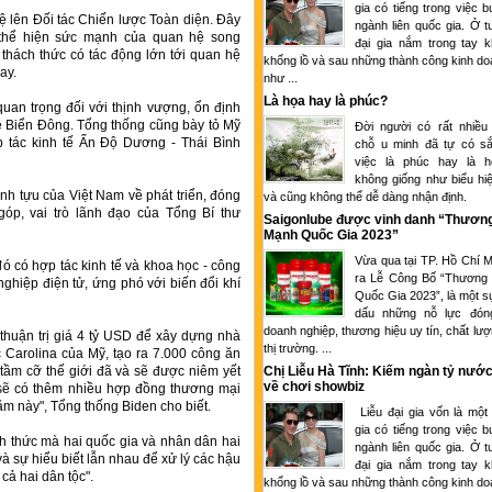
gia có tiếng trong việc 
hệ lên Đối tác Chiến lược Toàn diện. Đây
ngành liên quốc gia. Ở tu
, thể hiện sức mạnh của quan hệ song
đại gia nắm trong tay k
thách thức có tác động lớn tới quan hệ
khổng lồ và sau những thành công kinh d
ay.
như ...
Là họa hay là phúc?
uan trọng đối với thịnh vượng, ổn định
ề Biển Đông. Tổng thống cũng bày tỏ Mỹ
Đời người có rất nhiều
 tác kinh tế Ấn Độ Dương - Thái Bình
chỗ u minh đã tự có sắ
việc là phúc hay là 
không giống như biểu hi
h tựu của Việt Nam về phát triển, đóng
và cũng không thể dễ dàng nhận định.
óp, vai trò lãnh đạo của Tổng Bí thư
Saigonlube được vinh danh “Thươn
Mạnh Quốc Gia 2023”
Vừa qua tại TP. Hồ Chí M
đó có hợp tác kinh tế và khoa học - công
ra Lễ Công Bố “Thương
nghiệp điện tử, ứng phó với biến đổi khí
Quốc Gia 2023”, là một s
dấu những nỗ lực đón
doanh nghiệp, thương hiệu uy tín, chất lượ
thuận trị giá 4 tỷ USD để xây dựng nhà
thị trường. ...
c Carolina của Mỹ, tạo ra 7.000 công ăn
tầm cỡ thế giới đã và sẽ được niêm yết
Chị Liễu Hà Tĩnh: Kiếm ngàn tỷ nước
về chơi showbiz
 sẽ có thêm nhiều hợp đồng thương mại
m này", Tổng thống Biden cho biết.
Liễu đại gia vốn là một
gia có tiếng trong việc 
h thức mà hai quốc gia và nhân dân hai
ngành liên quốc gia. Ở tu
và sự hiểu biết lẫn nhau để xử lý các hậu
đại gia nắm trong tay k
cả hai dân tộc".
khổng lồ và sau những thành công kinh d