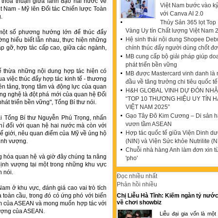
 thỏa thuận giữa lãnh đạo hai nước về
Việt Nam bước vào k
t Nam - Mỹ lên Đối tác Chiến lược Toàn
với Canva AI 2.0
.
Thủy Sản 365 lọt To
Vàng Uy tín Chất lượng Việt Nam 
một số phương hướng lớn để thúc đẩy
Hệ sinh thái nội dung Shopee Debu
ường hiểu biết lẫn nhau, thực hiện những
ặp gỡ, hợp tác cấp cao, giữa các ngành,
chính thúc đẩy người dùng chốt đ
MB cung cấp bộ giải pháp giúp do
phát triển bền vững
ế thừa những nội dung hợp tác hiện có
MB được Mastercard vinh danh là
a việc thúc đẩy hợp tác kinh tế - thương
đầu về tăng trưởng chi tiêu quốc tế
ền tảng, trọng tâm và động lực của quan
H&H GLOBAL VINH DỰ ĐÓN NHẬ
ông nghệ là đột phá mới của quan hệ Đối
“TOP 10 THƯƠNG HIỆU UY TÍN 
hát triển bền vững", Tổng Bí thư nói.
VIỆT NAM 2025”
Gạo Tây Đô Kim Cương – Di sản hạ
ại Tổng Bí thư Nguyễn Phú Trọng, nhấn
vươn tầm ASEAN
hỉ đối với quan hệ hai nước mà còn với
Hợp tác quốc tế giữa Viện Dinh d
ế giới, nêu quan điểm của Mỹ về ủng hộ
hịnh vượng.
(NIN) và Viện Sức khỏe Nutrilite (N
Chuỗi nhà hàng Anh làm đơn xin t
ng hóa quan hệ và giờ đây chúng ta nâng
'pho'
ịnh vượng tại một trong những khu vực
n nói.
Đọc nhiều nhất
Phản hồi nhiều
 Nam ở khu vực, đánh giá cao vai trò tích
 toàn cầu, trong đó có ứng phó với biến
Chị Liễu Hà Tĩnh: Kiếm ngàn tỷ nước
về chơi showbiz
 tâm của ASEAN và mong muốn hợp tác với
vượng của ASEAN.
Liễu đại gia vốn là một