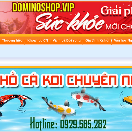
Thương hiệu
Khoa học CN
Văn hoá Đời sống
Gia đình Xã hội
Văn học Ng