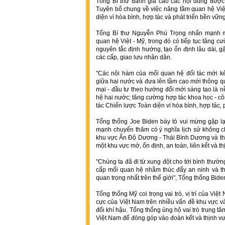
Tổng Bí thư đánh giá cao các nội dung được
Tuyên bố chung về việc nâng tầm quan hệ Việ
diện vì hòa bình, hợp tác và phát triển bền vững
Tổng Bí thư Nguyễn Phú Trọng nhấn mạnh 
quan hệ Việt - Mỹ, trong đó có tiếp tục tăng c
nguyên tắc định hướng, tạo ổn định lâu dài, g
các cấp, giao lưu nhân dân.
"Các nội hàm của mối quan hệ đối tác mới k
giữa hai nước và đưa lên tầm cao mới thông qu
mại - đầu tư theo hướng đổi mới sáng tạo là n
hệ hai nước; tăng cường hợp tác khoa học - c
tác Chiến lược Toàn diện vì hòa bình, hợp tác, p
Tổng thống Joe Biden bày tỏ vui mừng gặp l
mạnh chuyến thăm có ý nghĩa lịch sử không c
khu vực Ấn Độ Dương - Thái Bình Dương và th
một khu vực mở, ổn định, an toàn, liên kết và t
"Chúng ta đã đi từ xung đột cho tới bình thườ
cấp mối quan hệ nhằm thúc đẩy an ninh và th
quan trọng nhất trên thế giới", Tổng thống Bide
Tổng thống Mỹ coi trọng vai trò, vị trí của Việt
cực của Việt Nam trên nhiều vấn đề khu vực và
đổi khí hậu. Tổng thống ủng hộ vai trò trung
Việt Nam để đóng góp vào đoàn kết và thịnh 