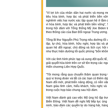
"Vì lợi ích của nhân dân hai nước và mong 
tiêu hòa bình, hợp tác và phát triển bền v
nghênh việc hai nước xác lập quan hệ ở tầm c
vì hòa bình, hợp tác và phát triển bền vững"
trong hội đàm với Tổng thống Mỹ Joe Biden t
theo thông cáo của Ban Đối ngoại Trung ương.
Tổng Bí thư Nguyễn Phú Trọng nêu đường lối đ
lập, tự chủ, hòa bình, hữu nghị, hợp tác và 
quan hệ đối ngoại; chủ động và tích cực hội 
như thực hiện đường lối quốc phòng "bốn khôn
Với các tình hình phức tạp và xung đột quốc t
giải quyết hòa bình trên cơ sở tôn trọng các n
Hiến chương Liên Hợp Quốc.
"Tôi mong rằng qua chuyến thăm quan trọng v
quý vị trong đoàn và tất cả các bạn có thêm dị
Nam đổi mới, phát triển năng động, có nền văn
Nam giàu tình cảm, hiếu khách, hữu nghị và 
trong cuộc họp báo chung sau hội đàm.
Việt Nam đánh giá cao việc Mỹ ủng hộ lập t
Biển Đông. Việt Nam đề nghị Mỹ tiếp tục ủng 
ninh, bảo đảm các quyền tự do hàng hải, hàng