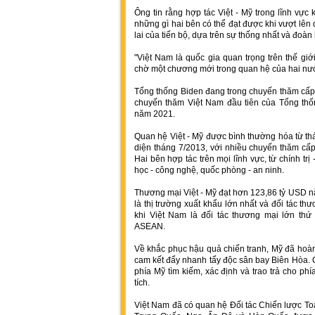
Ông tin rằng hợp tác Việt - Mỹ trong lĩnh vực
những gì hai bên có thể đạt được khi vượt lê
lai của tiến bộ, dựa trên sự thống nhất và đoàn 
"Việt Nam là quốc gia quan trọng trên thế giớ
chờ một chương mới trong quan hệ của hai nướ
Tổng thống Biden đang trong chuyến thăm cấp 
chuyến thăm Việt Nam đầu tiên của Tổng thố
năm 2021.
Quan hệ Việt - Mỹ được bình thường hóa từ th
diện tháng 7/2013, với nhiều chuyến thăm cấp
Hai bên hợp tác trên mọi lĩnh vực, từ chính trị 
học - công nghệ, quốc phòng - an ninh.
Thương mại Việt - Mỹ đạt hơn 123,86 tỷ USD 
là thị trường xuất khẩu lớn nhất và đối tác th
khi Việt Nam là đối tác thương mại lớn thứ 
ASEAN.
Về khắc phục hậu quả chiến tranh, Mỹ đã hoàn
cam kết đẩy nhanh tẩy độc sân bay Biên Hòa.
phía Mỹ tìm kiếm, xác định và trao trả cho p
tích.
Việt Nam đã có quan hệ Đối tác Chiến lược Toà