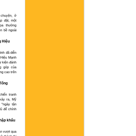
 chuyện, ở
p đặt, một
họa thường
ện bề ngoài
g Hiệu
inh đã diễn
 Hiệu Mạnh
ự kiện đánh
g góp của
ng cao trên
 Tổng
hiến tranh
xảy ra, Mỹ
 "ngày tận
đủ để chính
nhập khẩu
an vượt qua