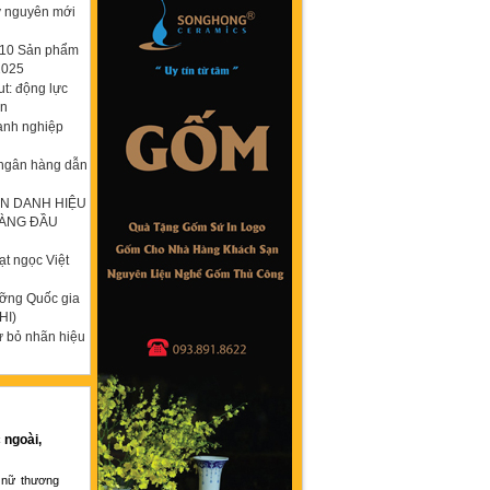
ỷ nguyên mới
p 10 Sản phẩm
2025
t: động lực
ơn
anh nghiệp
 ngân hàng dẫn
N DANH HIỆU
HÀNG ĐẦU
t ngọc Việt
ưỡng Quốc gia
HI)
ừ bỏ nhãn hiệu
 ngoài,
 nữ thương