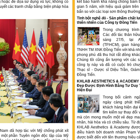
 hoặc đe dọa sử dụng vũ lực, không có
kết bảo hành khả năng chống bám b
 quyết các tranh chấp bằng biện pháp hòa
gian 5 năm, với hiệu quả giảm trê
bẩn so với các loại sơn thông thườn
Tinh bột nghệ đỏ - Sản phẩm chất
thiên nhiên của Công ty Đồng Tiến
Trong chương trìn
Các đối tác thân hữu
sáng 27/5, tại 
(TP.HCM), gian hàng
TNHH TM XNK Đồng Tiến với khá nhi
phong phú đã thu hút rất đông kha
Chúng tôi cũng ấn tượng với các 
công ty này và đã có cuộc trò chu
Thạc sĩ - Dược sĩ Diệu Trần, Gia
Đồng Tiến.
KHLAB AESTHETICS & ACADEMY –
Đẹp Được Định Hình Bằng Tư Duy
Hiện Đại
Trong bối cảnh ng
ngày càng phát tr
khách hàng hiện đại 
tìm kiếm sự thay đổi 
mà còn mong muốn một vẻ đẹp ma
nhân, hài hòa và có chiều sâu. Từ đ
KHLAB Aesthetics & Academy được
 Nam đã hợp tác với Mỹ chống phát xít
điều hành bởi doanh nhân Phạm V
ích một phần Tuyên ngôn độc lập của Mỹ
được biết đến với tên thương hiệu c