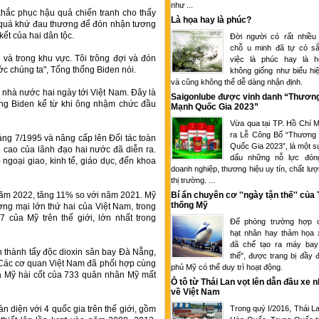
như ...
 khắc phục hậu quả chiến tranh cho thấy
Là họa hay là phúc?
n quá khứ đau thương để đón nhận tương
kết của hai dân tộc.
Đời người có rất nhiều
chỗ u minh đã tự có sắ
i và trong khu vực. Tôi trông đợi và đón
việc là phúc hay là 
c chúng ta", Tổng thống Biden nói.
không giống như biểu hi
và cũng không thể dễ dàng nhận định.
nhà nước hai ngày tới Việt Nam. Đây là
Saigonlube được vinh danh “Thươn
ng Biden kể từ khi ông nhậm chức đầu
Mạnh Quốc Gia 2023”
Vừa qua tại TP. Hồ Chí M
ra Lễ Công Bố “Thương
áng 7/1995 và nâng cấp lên Đối tác toàn
Quốc Gia 2023”, là một s
 cao của lãnh đạo hai nước đã diễn ra.
dấu những nỗ lực đón
- ngoại giao, kinh tế, giáo dục, đến khoa
doanh nghiệp, thương hiệu uy tín, chất lượ
thị trường. ...
năm 2022, tăng 11% so với năm 2021. Mỹ
Bí ẩn chuyên cơ ''ngày tận thế'' của
thống Mỹ
ương mại lớn thứ hai của Việt Nam, trong
7 của Mỹ trên thế giới, lớn nhất trong
Để phòng trường hợp c
hạt nhân hay thảm họa 
đã chế tạo ra máy bay
 thành tẩy độc dioxin sân bay Đà Nẵng,
thế", được trang bị đầy 
 Các cơ quan Việt Nam đã phối hợp cùng
phủ Mỹ có thể duy trì hoạt động.
hía Mỹ hài cốt của 733 quân nhân Mỹ mất
Ô tô từ Thái Lan vọt lên dẫn đầu xe 
về Việt Nam
n diện với 4 quốc gia trên thế giới, gồm
Trong quý I/2016, Thái L