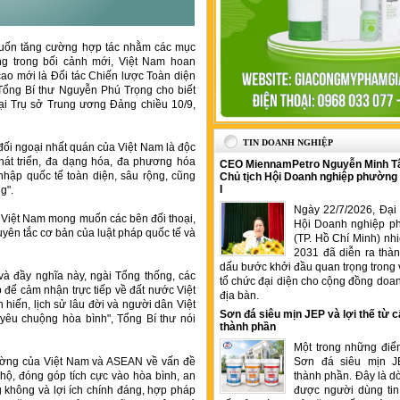
muốn tăng cường hợp tác nhằm các mục
ững trong bối cảnh mới, Việt Nam hoan
ao mới là Đối tác Chiến lược Toàn diện
, Tổng Bí thư Nguyễn Phú Trọng cho biết
ại Trụ sở Trung ương Đảng chiều 10/9,
TIN DOANH NGHIỆP
ối ngoại nhất quán của Việt Nam là độc
phát triển, đa dạng hóa, đa phương hóa
CEO MiennamPetro Nguyễn Minh T
nhập quốc tế toàn diện, sâu rộng, cũng
Chủ tịch Hội Doanh nghiệp phường
I
g".
Ngày 22/7/2026, Đại 
ế, Việt Nam mong muốn các bên đối thoại,
Hội Doanh nghiệp p
guyên tắc cơ bản của luật pháp quốc tế và
(TP. Hồ Chí Minh) nh
2031 đã diễn ra thà
dấu bước khởi đầu quan trọng trong 
à đầy nghĩa này, ngài Tổng thống, các
tổ chức đại diện cho cộng đồng doan
p để cảm nhận trực tiếp về đất nước Việt
địa bàn.
 hiến, lịch sử lâu đời và người dân Việt
Sơn đá siêu mịn JEP và lợi thế từ c
yêu chuộng hòa bình", Tổng Bí thư nói
thành phần
Một trong những điể
rường của Việt Nam và ASEAN về vấn đề
Sơn đá siêu mịn J
hộ, đóng góp tích cực vào hòa bình, an
thành phần. Đây là 
 không và lợi ích chính đáng, hợp pháp
được người dùng tin