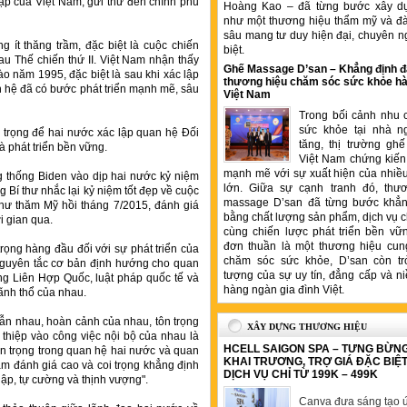
p của Việt Nam, gửi thư đến chính phủ
Hoàng Kao – đã từng bước xây d
như một thương hiệu thẩm mỹ và đ
sâu mang tư duy hiện đại, chuyên n
 ít thăng trầm, đặc biệt là cuộc chiến
biệt.
 sau Thế chiến thứ II. Việt Nam nhận thấy
Ghế Massage D’san – Khẳng định đ
o năm 1995, đặc biệt là sau khi xác lập
thương hiệu chăm sóc sức khỏe hà
 hệ đã có bước phát triển mạnh mẽ, sâu
Việt Nam
Trong bối cảnh nhu 
sức khỏe tại nhà n
 trọng để hai nước xác lập quan hệ Đối
tăng, thị trường gh
à phát triển bền vững.
Việt Nam chứng kiến 
mạnh mẽ với sự xuất hiện của nhiề
 thống Biden vào dịp hai nước kỷ niệm
lớn. Giữa sự cạnh tranh đó, thư
 Bí thư nhắc lại kỷ niệm tốt đẹp về cuộc
massage D’san đã từng bước khẳng
 thư thăm Mỹ hồi tháng 7/2015, đánh giá
bằng chất lượng sản phẩm, dịch vụ 
i gian qua.
cùng chiến lược phát triển bền vữ
đơn thuần là một thương hiệu cung
trọng hàng đầu đối với sự phát triển của
chăm sóc sức khỏe, D’san còn tr
 nguyên tắc cơ bản định hướng cho quan
tượng của sự uy tín, đẳng cấp và ni
ng Liên Hợp Quốc, luật pháp quốc tế và
hàng ngàn gia đình Việt.
lãnh thổ của nhau.
lẫn nhau, hoàn cảnh của nhau, tôn trọng
XÂY DỰNG THƯƠNG HIỆU
 thiệp vào công việc nội bộ của nhau là
HCELL SAIGON SPA – TƯNG BỪN
n trọng trong quan hệ hai nước và quan
KHAI TRƯƠNG, TRỢ GIÁ ĐẶC BIỆ
Nam đánh giá cao và coi trọng khẳng định
DỊCH VỤ CHỈ TỪ 199K – 499K
ập, tự cường và thịnh vượng".
Canva đưa sáng tạo ứ