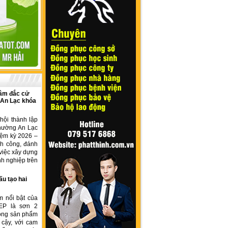
âm đắc cử
 An Lạc khóa
hội thành lập
hường An Lạc
iệm kỳ 2026 –
nh công, đánh
việc xây dựng
h nghiệp trên
ấu tạo hai
m nổi bật của
EP là sơn 2
dòng sản phẩm
 cậy, với cam