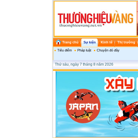
Trang chủ
Sự kiện
Kinh tế
Thị trường
Tiêu điểm
Pháp luật
Chuyện đó đây
Thứ sáu, ngày 7 tháng 8 năm 2026