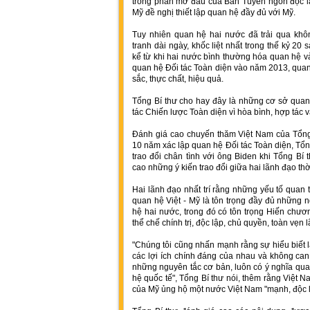
trong phần mở đầu của Bản Tuyên ngôn độc lậ
Mỹ đề nghị thiết lập quan hệ đầy đủ với Mỹ.
Tuy nhiên quan hệ hai nước đã trải qua không
tranh dài ngày, khốc liệt nhất trong thế kỷ 20
kể từ khi hai nước bình thường hóa quan hệ và
quan hệ Đối tác Toàn diện vào năm 2013, quan
sắc, thực chất, hiệu quả.
Tổng Bí thư cho hay đây là những cơ sở quan
tác Chiến lược Toàn diện vì hòa bình, hợp tác v
Đánh giá cao chuyến thăm Việt Nam của Tổng
10 năm xác lập quan hệ Đối tác Toàn diện, Tổng
trao đổi chân tình với ông Biden khi Tổng Bí
cao những ý kiến trao đổi giữa hai lãnh đạo thờ
Hai lãnh đạo nhất trí rằng những yếu tố quan 
quan hệ Việt - Mỹ là tôn trọng đầy đủ những
hệ hai nước, trong đó có tôn trọng Hiến chươ
thể chế chính trị, độc lập, chủ quyền, toàn vẹn 
"Chúng tôi cũng nhấn mạnh rằng sự hiểu biết 
các lợi ích chính đáng của nhau và không can
những nguyên tắc cơ bản, luôn có ý nghĩa qua
hệ quốc tế", Tổng Bí thư nói, thêm rằng Việt 
của Mỹ ủng hộ một nước Việt Nam "mạnh, độc l