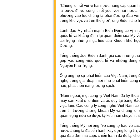
"Chúng tôi rất vui vì hai nước nâng cấp quan 
là bước đi vô cùng thiết yếu với hai nước
phương vào lúc chúng ta phải đương đầu với 
trong khu vực và trên thế giới", ông Biden cho h
Lãnh đạo Mỹ nhấn mạnh Biển Đông có vị trí q
quốc tế và khẳng định lại quan điểm của Mỹ v
coi trọng những mục tiêu của Khuôn khổ hợp
Dương.
Tổng thống Joe Biden đánh giá cao những thàn
góp vào công việc quốc tế và những đóng g
Nguyễn Phú Trọng.
Ông ủng hộ sự phát triển của Việt Nam, trong 
nghệ trong giai đoạn mới như phát triển công 
hậu, phát triển năng lượng sạch.
"Năm ngoái, một công ty Việt Nam đã ký thỏa 
máy sản xuất ô tô điện và ắc quy tại bang Bắ
việc làm. Các công ty công nghệ Việt Nam có 
trên thị trường chứng khoán Mỹ và chúng tôi
quan trọng nữa sẽ được ký kết nhân chuyến thă
Tổng thống Mỹ nói ông "vô cùng tự hào về các
nước chúng ta đã tiến hành xây dựng lòng tin, 
quả đau đớn mà cuộc chiến tranh đã để lại cho 