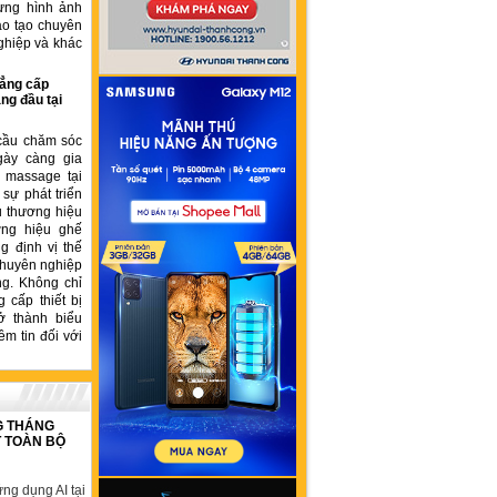
ựng hình ảnh
ào tạo chuyên
ghiệp và khác
ẳng cấp
ng đầu tại
cầu chăm sóc
gày càng gia
ế massage tại
sự phát triển
u thương hiệu
ơng hiệu ghế
 định vị thế
chuyên nghiệp
ng. Không chỉ
 cấp thiết bị
ở thành biểu
ềm tin đối với
G THÁNG
T TOÀN BỘ
ng dụng AI tại