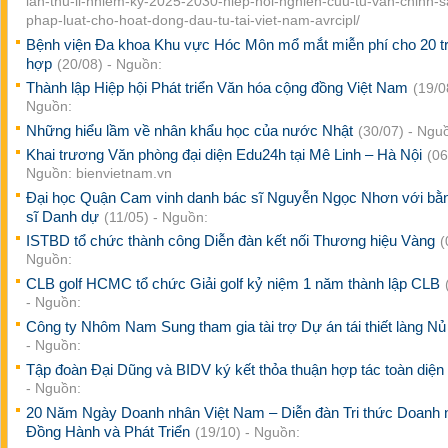
lan-thu-ii-nhiem-ky-2025-2030-hiep-hoi-nghien-cuu-tu-van-chinh-s
phap-luat-cho-hoat-dong-dau-tu-tai-viet-nam-avrcipl/
Bệnh viện Đa khoa Khu vực Hóc Môn mổ mắt miễn phí cho 20 
hợp
(20/08) - Nguồn:
Thành lập Hiệp hội Phát triển Văn hóa cộng đồng Việt Nam
(19/0
Nguồn:
Những hiểu lầm về nhân khẩu học của nước Nhật
(30/07) - Ngu
Khai trương Văn phòng đại diện Edu24h tại Mê Linh – Hà Nội
(06
Nguồn: bienvietnam.vn
Đại học Quận Cam vinh danh bác sĩ Nguyễn Ngọc Nhơn với bằn
sĩ Danh dự
(11/05) - Nguồn:
ISTBD tổ chức thành công Diễn đàn kết nối Thương hiệu Vàng
(
Nguồn:
CLB golf HCMC tổ chức Giải golf kỷ niệm 1 năm thành lập CLB
- Nguồn:
Công ty Nhôm Nam Sung tham gia tài trợ Dự án tái thiết làng N
- Nguồn:
Tập đoàn Đại Dũng và BIDV ký kết thỏa thuận hợp tác toàn diện
- Nguồn:
20 Năm Ngày Doanh nhân Việt Nam – Diễn đàn Tri thức Doanh 
Đồng Hành và Phát Triển
(19/10) - Nguồn: