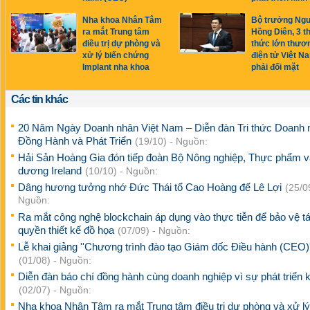
Nha khoa Nhân Tâm
Bộ trưởng Ng
ra mắt Trung tâm
Hồng Diên, 3 t
điều trị dự phòng và
thức lớn thươ
xử lý biến chứng
điện tử Việt N
Implant nha khoa
phải đối mặt
Các tin khác
20 Năm Ngày Doanh nhân Việt Nam – Diễn đàn Tri thức Doanh 
Đồng Hành và Phát Triển
(19/10) - Nguồn:
Hải Sản Hoàng Gia đón tiếp đoàn Bộ Nông nghiệp, Thực phẩm v
dương Ireland
(10/10) - Nguồn:
Dâng hương tưởng nhớ Đức Thái tổ Cao Hoàng đế Lê Lợi
(25/0
Nguồn:
Ra mắt công nghệ blockchain áp dụng vào thực tiễn để bảo vệ t
quyền thiết kế đồ họa
(07/09) - Nguồn:
Lễ khai giảng ''Chương trình đào tạo Giám đốc Điều hành (CEO)'
(01/08) - Nguồn:
Diễn đàn báo chí đồng hành cùng doanh nghiệp vì sự phát triển k
(02/07) - Nguồn:
Nha khoa Nhân Tâm ra mắt Trung tâm điều trị dự phòng và xử lý