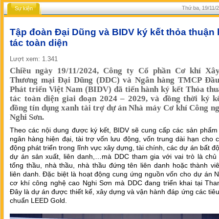
Thứ ba, 19/11/2
Sự kiện
Tập đoàn Đại Dũng và BIDV ký kết thỏa thuận
tác toàn diện
Lượt xem: 1.341
Chiều ngày 19/11/2024, Công ty Cổ phần Cơ khí Xâ
Thương mại Đại Dũng (DDC) và Ngân hàng TMCP Đầu
Phát triển Việt Nam (BIDV) đã tiến hành ký kết Thỏa th
tác toàn diện giai đoạn 2024 – 2029, và đồng thời ký 
đồng tín dụng xanh tài trợ dự án Nhà máy Cơ khí Công n
Nghi Sơn.
Theo các nội dung được ký kết, BIDV sẽ cung cấp các sản phẩm 
ngân hàng hiện đại, tài trợ vốn lưu động, vốn trung dài hạn cho 
động phát triển trong lĩnh vực xây dựng, tài chính, các dự án bất đ
dự án sản xuất, liên danh,…mà DDC tham gia với vai trò là chủ 
tổng thầu, nhà thầu, nhà thầu đứng tên liên danh hoặc thành vi
liên danh. Đặc biệt là hoạt động cung ứng nguồn vốn cho dự án 
cơ khí công nghệ cao Nghi Sơn mà DDC đang triển khai tại Tha
Đây là dự án được thiết kế, xây dựng và vận hành đáp ứng các tiêu
chuẩn LEED Gold.