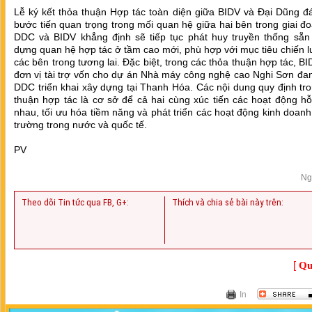
Lễ ký kết thỏa thuận Hợp tác toàn diện giữa BIDV và Đại Dũng đ
bước tiến quan trọng trong mối quan hệ giữa hai bên trong giai đ
DDC và BIDV khẳng định sẽ tiếp tục phát huy truyền thống sẵn 
dựng quan hệ hợp tác ở tầm cao mới, phù hợp với mục tiêu chiến 
các bên trong tương lai. Đặc biệt, trong các thỏa thuận hợp tác, BI
đơn vị tài trợ vốn cho dự án Nhà máy công nghệ cao Nghi Sơn đa
DDC triển khai xây dựng tại Thanh Hóa. Các nội dung quy định tr
thuận hợp tác là cơ sở để cả hai cùng xúc tiến các hoạt động hỗ
nhau, tối ưu hóa tiềm năng và phát triển các hoạt động kinh doanh 
trường trong nước và quốc tế.
PV
Ng
Theo dõi Tin tức qua FB, G+:
Thích và chia sẻ bài này trên:
[
Qu
In