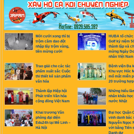
Mới cưới xong thì bị
HUBA tổ chức 
trộm cầm dao đột
Golf kỷ niệm 
nhập lấy trộm vàng,
thành lập và c
tiền mừng cưới
mừng Ngày D
nhân Việt Nam
Trao giải cho các tác
Bệnh viện Đa 
phẩm xuất sắc Cuộc
Khu vực Hóc 
thi thiết kế sản phẩm
mổ mắt miễn p
văn hóa
20 trường hợp
Thành lập Hiệp hội
Những hiểu lầ
Phát triển Văn hóa
nhân khẩu học
cộng đồng Việt Nam
nước Nhật
Khai trương Văn
Đại học Quận
phòng đại diện
vinh danh bác 
Edu24h tại Mê Linh –
Nguyễn Ngọc 
Hà Nội
với bằng Tiến s
Danh dự