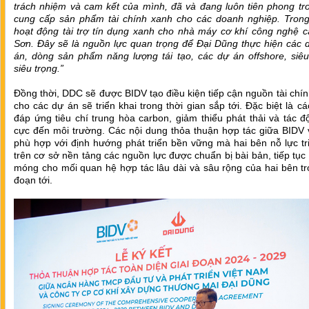
trách nhiệm và cam kết của mình, đã và đang luôn tiên phong tr
cung cấp sản phẩm tài chính xanh cho các doanh nghiệp. Trong
hoạt động tài trợ tín dụng xanh cho nhà máy cơ khí công nghệ c
Sơn. Đây sẽ là nguồn lực quan trọng để Đại Dũng thực hiện các 
án, dòng sản phẩm năng lượng tái tạo, các dự án offshore, siêu
siêu trọng.”
Đồng thời, DDC sẽ được BIDV tạo điều kiện tiếp cận nguồn tài chính
cho các dự án sẽ triển khai trong thời gian sắp tới. Đặc biệt là c
đáp ứng tiêu chí trung hòa carbon, giảm thiểu phát thải và tác đ
cực đến môi trường. Các nội dung thỏa thuận hợp tác giữa BIDV
phù hợp với định hướng phát triển bền vững mà hai bên nỗ lực tr
trên cơ sở nền tảng các nguồn lực được chuẩn bị bài bản, tiếp tục
móng cho mối quan hệ hợp tác lâu dài và sâu rộng của hai bên tr
đoạn tới.