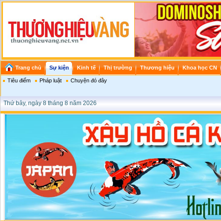
Trang chủ
Sự kiện
Kinh tế
Thị trường
Thương hiệu
Khoa học CN
Tiêu điểm
Pháp luật
Chuyện đó đây
Thứ bảy, ngày 8 tháng 8 năm 2026