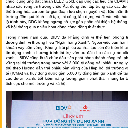
chuỗi cung ứng đạt chuẩn LEED Gold, đáp ứng các tiêu chí CBAM 
nhập sâu rộng thị trường châu Âu, đồng thời tập trung vào các dự
thủ trung hòa carbon từ giai đoạn lựa chọn nguyên vật liệu thân t
trường đến quá trình chế tạo, thi công, lắp dựng và đi vào vận hà
lộ trình này, DDC không ngừng nỗ lực góp phần cải thiện hệ thống
xã hội thông qua nhiều hoạt động cộng đồng thiết thực.
Trong nhiều năm qua, BIDV đã khẳng định vị thế tiên phong t
đường định vị thương hiệu “Ngân hàng Xanh”. Ngoài việc ban hàn
khoản vay bền vững, Khung Trái phiếu xanh... tạo tiền đề triển khai
tín dụng xanh, chương trình tài trợ vốn ưu đãi cho các dự án cô
xanh... BIDV cũng là tổ chức đầu tiên phát hành thành công trái p
vững tại thị trường trong nước với 3.000 tỷ đồng trái phiếu tự ngu
thủ theo Hướng dẫn trái phiếu bền vững của Hiệp hội thị trường 
tế (ICMA) và huy động được gần 5.000 tỷ đồng tiền gửi xanh để tài
các dự án xanh, tiết kiệm năng lượng, giảm phát thải, mang lại 
tích cực cho môi trường và xã hội.