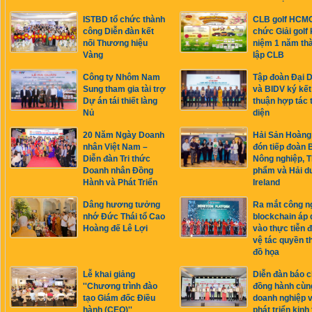
ISTBD tổ chức thành
CLB golf HCMC
công Diễn đàn kết
chức Giải golf 
nối Thương hiệu
niệm 1 năm th
Vàng
lập CLB
Công ty Nhôm Nam
Tập đoàn Đại 
Sung tham gia tài trợ
và BIDV ký kết
Dự án tái thiết làng
thuận hợp tác 
Nủ
diện
20 Năm Ngày Doanh
Hải Sản Hoàng
nhân Việt Nam –
đón tiếp đoàn 
Diễn đàn Tri thức
Nông nghiệp, 
Doanh nhân Đồng
phẩm và Hải 
Hành và Phát Triển
Ireland
Dâng hương tưởng
Ra mắt công n
nhớ Đức Thái tổ Cao
blockchain áp
Hoàng đế Lê Lợi
vào thực tiễn 
vệ tác quyền th
đồ họa
Lễ khai giảng
Diễn đàn báo c
''Chương trình đào
đồng hành cùn
tạo Giám đốc Điều
doanh nghiệp v
hành (CEO)''
phát triển kinh 