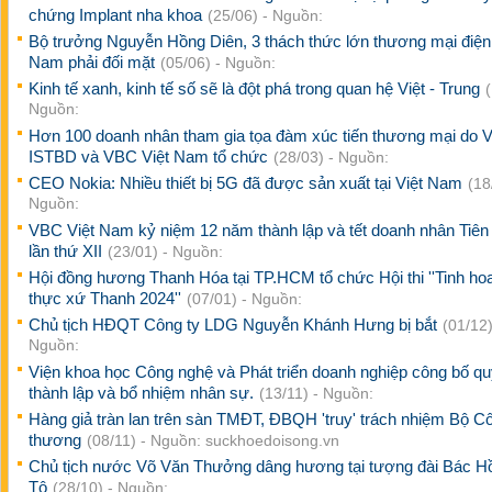
chứng Implant nha khoa
(25/06) - Nguồn:
Bộ trưởng Nguyễn Hồng Diên, 3 thách thức lớn thương mại điện 
Nam phải đối mặt
(05/06) - Nguồn:
Kinh tế xanh, kinh tế số sẽ là đột phá trong quan hệ Việt - Trung
Nguồn:
Hơn 100 doanh nhân tham gia tọa đàm xúc tiến thương mại do V
ISTBD và VBC Việt Nam tổ chức
(28/03) - Nguồn:
CEO Nokia: Nhiều thiết bị 5G đã được sản xuất tại Việt Nam
(18
Nguồn:
VBC Việt Nam kỷ niệm 12 năm thành lập và tết doanh nhân Tiê
lần thứ XII
(23/01) - Nguồn:
Hội đồng hương Thanh Hóa tại TP.HCM tổ chức Hội thi ''Tinh h
thực xứ Thanh 2024''
(07/01) - Nguồn:
Chủ tịch HĐQT Công ty LDG Nguyễn Khánh Hưng bị bắt
(01/12)
Nguồn:
Viện khoa học Công nghệ và Phát triển doanh nghiệp công bố qu
thành lập và bổ nhiệm nhân sự.
(13/11) - Nguồn:
Hàng giả tràn lan trên sàn TMĐT, ĐBQH 'truy' trách nhiệm Bộ C
thương
(08/11) - Nguồn: suckhoedoisong.vn
Chủ tịch nước Võ Văn Thưởng dâng hương tại tượng đài Bác H
Tô
(28/10) - Nguồn: