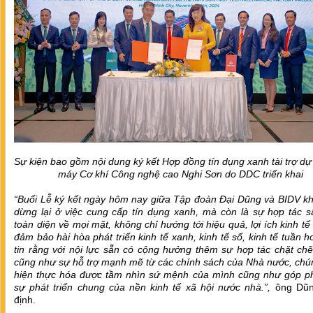
Sự kiện bao gồm nội dung ký kết Hợp đồng tín dụng xanh tài trợ d
máy Cơ khí Công nghệ cao Nghi Sơn do DDC triển khai
“Buổi Lễ ký kết ngày hôm nay giữa Tập đoàn Đại Dũng và BIDV kh
dừng lại ở việc cung cấp tín dụng xanh, mà còn là sự hợp tác s
toàn diện về mọi mặt, không chỉ hướng tới hiệu quả, lợi ích kinh t
đảm bảo hài hòa phát triển kinh tế xanh, kinh tế số, kinh tế tuần h
tin rằng với nội lực sẵn có cộng hưởng thêm sự hợp tác chặt ch
cũng như sự hỗ trợ mạnh mẽ từ các chính sách của Nhà nước, chú
hiện thực hóa được tầm nhìn sứ mệnh của mình cũng như góp p
sự phát triển chung của nền kinh tế xã hội nước nhà.”,
ông Dũn
định.