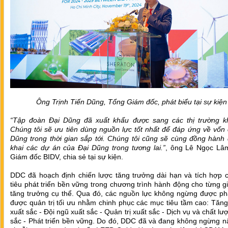
Ông Trịnh Tiến Dũng, Tổng Giám đốc, phát biểu tại sự kiện
“Tập đoàn Đại Dũng đã xuất khẩu được sang các thị trường kh
Chúng tôi sẽ ưu tiên dùng nguồn lực tốt nhất để đáp ứng về vốn
Dũng trong thời gian sắp tới. Chúng tôi cũng sẽ cùng đồng hành 
khai các dự án của Đại Dũng trong tương lai.”
, ông Lê Ngọc Lâ
Giám đốc BIDV, chia sẻ tại sự kiện.
DDC đã hoạch định chiến lược tăng trưởng dài hạn và tích hợp 
tiêu phát triển bền vững trong chương trình hành động cho từng g
tăng trưởng cụ thể. Qua đó, các nguồn lực không ngừng được phá
được quản trị tối ưu nhằm chinh phục các mục tiêu tầm cao: Tăn
xuất sắc - Đội ngũ xuất sắc - Quản trị xuất sắc - Dịch vụ và chất lư
sắc - Phát triển bền vững. Do đó, DDC đã và đang không ngừng n