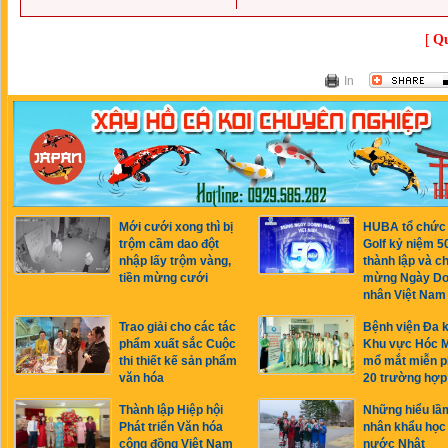
[
Qu
In
Mới cưới xong thì bị
HUBA tổ chức 
trộm cầm dao đột
Golf kỷ niệm 
nhập lấy trộm vàng,
thành lập và c
tiền mừng cưới
mừng Ngày D
nhân Việt Nam
Trao giải cho các tác
Bệnh viện Đa 
phẩm xuất sắc Cuộc
Khu vực Hóc 
thi thiết kế sản phẩm
mổ mắt miễn p
văn hóa
20 trường hợp
Thành lập Hiệp hội
Những hiểu lầ
Phát triển Văn hóa
nhân khẩu học
cộng đồng Việt Nam
nước Nhật