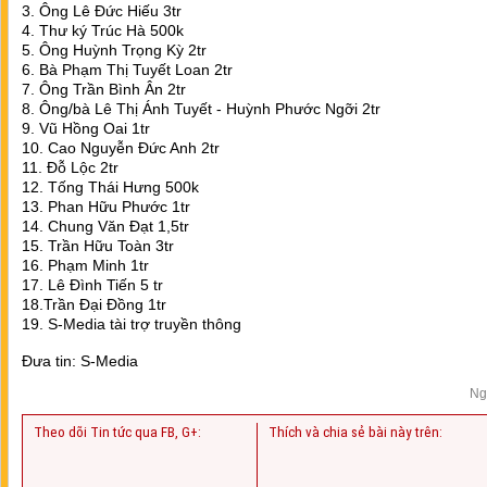
3. Ông Lê Đức Hiếu 3tr
4. Thư ký Trúc Hà 500k
5. Ông Huỳnh Trọng Kỳ 2tr
6. Bà Phạm Thị Tuyết Loan 2tr
7. Ông Trần Bình Ân 2tr
8. Ông/bà Lê Thị Ánh Tuyết - Huỳnh Phước Ngỡi 2tr
9. Vũ Hồng Oai 1tr
10. Cao Nguyễn Đức Anh 2tr
11. Đỗ Lộc 2tr
12. Tống Thái Hưng 500k
13. Phan Hữu Phước 1tr
14. Chung Văn Đạt 1,5tr
15. Trần Hữu Toàn 3tr
16. Phạm Minh 1tr
17. Lê Đình Tiến 5 tr
18.Trần Đại Đồng 1tr
19. S-Media tài trợ truyền thông
Đưa tin: S-Media
Ng
Theo dõi Tin tức qua FB, G+:
Thích và chia sẻ bài này trên: