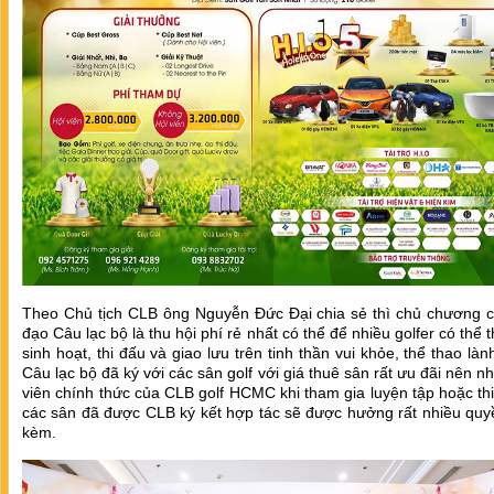
Theo Chủ tịch CLB ông Nguyễn Đức Đại chia sẻ thì chủ chương c
đạo Câu lạc bộ là thu hội phí rẻ nhất có thể để nhiều golfer có thể 
sinh hoạt, thi đấu và giao lưu trên tinh thần vui khỏe, thể thao là
Câu lạc bộ đã ký với các sân golf với giá thuê sân rất ưu đãi nên n
viên chính thức của CLB golf HCMC khi tham gia luyện tập hoặc thi
các sân đã được CLB ký kết hợp tác sẽ được hưởng rất nhiều quyề
kèm.