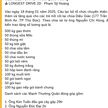
⛳️ LONGEST DRIVE 2D : Phạm Sỹ Hoàng
Vào ngày 18 tháng 01 năm 2025, Câu lạc bộ tổ chức chuyến thiện
thăm và tặng quà cho các trẻ mồ côi tại chùa Diệu Giác (177 Trần
Bình An ,TP Thủ Đức). Theo chia sẻ từ ông Nguyễn Chí Hùng, 
kiến trao tặng số lượng quà là:
500 kg gạo thơm
50 thùng sữa Milo
50 thùng mì
50 kg bột giặt
50 chai sữa tắm
50 chai dầu ăn
50 chai nước tương
50 gói bột nêm
50 kg đường trắng
50 hộp kem đánh răng
100 kg muối tinh
50 gói bánh ngọt
50 gói kẹo
100 kg gạo nếp gói bánh chưng
Danh sách các Mạnh Thường Quân đóng góp gồm:
1. Ông Kim Tuấn đấu giá cây gậy 29tr
2. Ông Nguyễn Đức Đại 2tr