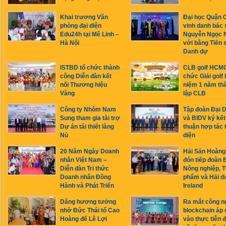
Khai trương Văn
Đại học Quận
phòng đại diện
vinh danh bác 
Edu24h tại Mê Linh –
Nguyễn Ngọc 
Hà Nội
với bằng Tiến s
Danh dự
ISTBD tổ chức thành
CLB golf HCMC
công Diễn đàn kết
chức Giải golf 
nối Thương hiệu
niệm 1 năm th
Vàng
lập CLB
Công ty Nhôm Nam
Tập đoàn Đại 
Sung tham gia tài trợ
và BIDV ký kết
Dự án tái thiết làng
thuận hợp tác 
Nủ
diện
20 Năm Ngày Doanh
Hải Sản Hoàng
nhân Việt Nam –
đón tiếp đoàn 
Diễn đàn Tri thức
Nông nghiệp, 
Doanh nhân Đồng
phẩm và Hải 
Hành và Phát Triển
Ireland
Dâng hương tưởng
Ra mắt công n
nhớ Đức Thái tổ Cao
blockchain áp
Hoàng đế Lê Lợi
vào thực tiễn 