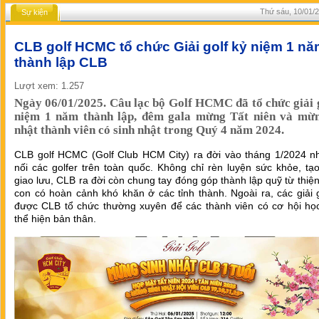
Thứ sáu, 10/01/2
Sự kiện
CLB golf HCMC tổ chức Giải golf kỷ niệm 1 n
thành lập CLB
Lượt xem: 1.257
Ngày 06/01/2025. Câu lạc bộ Golf HCMC đã tổ chức giải 
niệm 1 năm thành lập, đêm gala mừng Tất niên và mừn
nhật thành viên có sinh nhật trong Quý 4 năm 2024.
CLB golf HCMC (Golf Club HCM City) ra đời vào tháng 1/2024 n
nối các golfer trên toàn quốc. Không chỉ rèn luyện sức khỏe, tạ
giao lưu, CLB ra đời còn chung tay đóng góp thành lập quỹ từ thiệ
con có hoàn cảnh khó khăn ở các tỉnh thành. Ngoài ra, các giải 
được CLB tổ chức thường xuyên để các thành viên có cơ hội học
thể hiện bản thân.