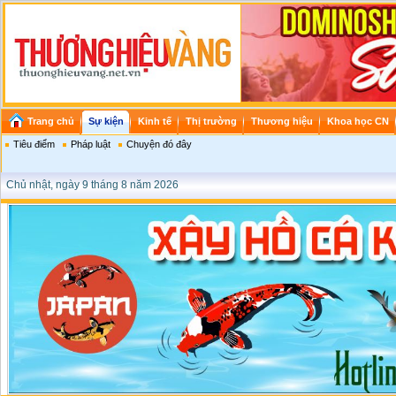
Trang chủ
Sự kiện
Kinh tế
Thị trường
Thương hiệu
Khoa học CN
Tiêu điểm
Pháp luật
Chuyện đó đây
Chủ nhật, ngày 9 tháng 8 năm 2026