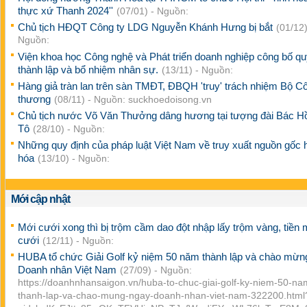
thực xứ Thanh 2024''
(07/01) - Nguồn:
Chủ tịch HĐQT Công ty LDG Nguyễn Khánh Hưng bị bắt
(01/12)
Nguồn:
Viện khoa học Công nghệ và Phát triển doanh nghiệp công bố qu
thành lập và bổ nhiệm nhân sự.
(13/11) - Nguồn:
Hàng giả tràn lan trên sàn TMĐT, ĐBQH 'truy' trách nhiệm Bộ C
thương
(08/11) - Nguồn: suckhoedoisong.vn
Chủ tịch nước Võ Văn Thưởng dâng hương tại tượng đài Bác H
Tô
(28/10) - Nguồn:
Những quy định của pháp luật Việt Nam về truy xuất nguồn gốc 
hóa
(13/10) - Nguồn:
Mới cập nhật
Mới cưới xong thì bị trộm cầm dao đột nhập lấy trộm vàng, tiền
cưới
(12/11) - Nguồn:
HUBA tổ chức Giải Golf kỷ niệm 50 năm thành lập và chào mừ
Doanh nhân Việt Nam
(27/09) - Nguồn:
https://doanhnhansaigon.vn/huba-to-chuc-giai-golf-ky-niem-50-na
thanh-lap-va-chao-mung-ngay-doanh-nhan-viet-nam-322200.html