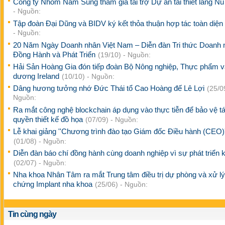
Công ty Nhôm Nam Sung tham gia tài trợ Dự án tái thiết làng N
- Nguồn:
Tập đoàn Đại Dũng và BIDV ký kết thỏa thuận hợp tác toàn diện
- Nguồn:
20 Năm Ngày Doanh nhân Việt Nam – Diễn đàn Tri thức Doanh 
Đồng Hành và Phát Triển
(19/10) - Nguồn:
Hải Sản Hoàng Gia đón tiếp đoàn Bộ Nông nghiệp, Thực phẩm v
dương Ireland
(10/10) - Nguồn:
Dâng hương tưởng nhớ Đức Thái tổ Cao Hoàng đế Lê Lợi
(25/0
Nguồn:
Ra mắt công nghệ blockchain áp dụng vào thực tiễn để bảo vệ t
quyền thiết kế đồ họa
(07/09) - Nguồn:
Lễ khai giảng ''Chương trình đào tạo Giám đốc Điều hành (CEO)'
(01/08) - Nguồn:
Diễn đàn báo chí đồng hành cùng doanh nghiệp vì sự phát triển k
(02/07) - Nguồn:
Nha khoa Nhân Tâm ra mắt Trung tâm điều trị dự phòng và xử lý
chứng Implant nha khoa
(25/06) - Nguồn:
Tin cùng ngày