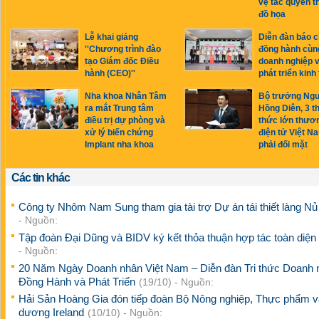
vệ tác quyền th
đồ họa
Lễ khai giảng
Diễn đàn báo c
''Chương trình đào
đồng hành cùn
tạo Giám đốc Điều
doanh nghiệp v
hành (CEO)''
phát triển kinh 
Nha khoa Nhân Tâm
Bộ trưởng Ng
ra mắt Trung tâm
Hồng Diên, 3 t
điều trị dự phòng và
thức lớn thươ
xử lý biến chứng
điện tử Việt N
Implant nha khoa
phải đối mặt
Các tin khác
Công ty Nhôm Nam Sung tham gia tài trợ Dự án tái thiết làng N
- Nguồn:
Tập đoàn Đại Dũng và BIDV ký kết thỏa thuận hợp tác toàn diện
- Nguồn:
20 Năm Ngày Doanh nhân Việt Nam – Diễn đàn Tri thức Doanh 
Đồng Hành và Phát Triển
(19/10) - Nguồn:
Hải Sản Hoàng Gia đón tiếp đoàn Bộ Nông nghiệp, Thực phẩm v
dương Ireland
(10/10) - Nguồn: