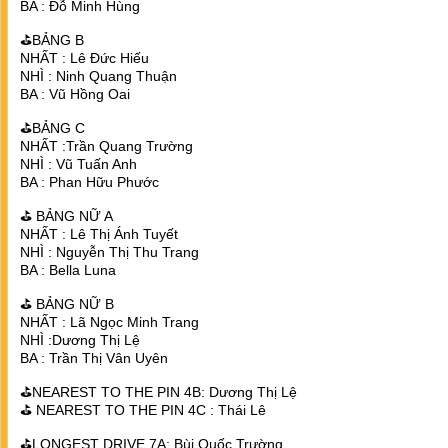
BA : Đỗ Minh Hùng
⛳️BẢNG B
NHẤT : Lê Đức Hiếu
NHÌ : Ninh Quang Thuận
BA : Vũ Hồng Oai
⛳️BẢNG C
NHẤT :Trần Quang Trường
NHÌ : Vũ Tuấn Anh
BA : Phan Hữu Phước
⛳️ BẢNG NỮ A
NHẤT : Lê Thị Ánh Tuyết
NHÌ : Nguyễn Thị Thu Trang
BA : Bella Luna
⛳️ BẢNG NỮ B
NHẤT : Lã Ngọc Minh Trang
NHÌ :Dương Thị Lệ
BA : Trần Thị Vân Uyên
⛳️NEAREST TO THE PIN 4B: Dương Thị Lệ
⛳️ NEAREST TO THE PIN 4C : Thái Lê
⛳️LONGEST DRIVE 7A: Bùi Quốc Trường