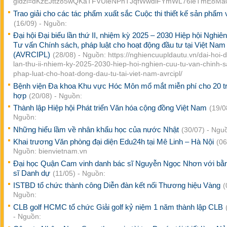
gidzl=dKzEJttz85wQKaTFVUieNPnTJqfWwdiFYmWL76leTmE8M
Trao giải cho các tác phẩm xuất sắc Cuộc thi thiết kế sản phẩm
(16/09) - Nguồn:
Đại hội Đại biểu lần thứ II, nhiệm kỳ 2025 – 2030 Hiệp hội Nghiê
Tư vấn Chính sách, pháp luật cho hoạt động đầu tư tại Việt Nam
(AVRCIPL)
(28/08) - Nguồn: https://nghiencuupldautu.vn/dai-hoi-d
lan-thu-ii-nhiem-ky-2025-2030-hiep-hoi-nghien-cuu-tu-van-chinh-s
phap-luat-cho-hoat-dong-dau-tu-tai-viet-nam-avrcipl/
Bệnh viện Đa khoa Khu vực Hóc Môn mổ mắt miễn phí cho 20 
hợp
(20/08) - Nguồn:
Thành lập Hiệp hội Phát triển Văn hóa cộng đồng Việt Nam
(19/0
Nguồn:
Những hiểu lầm về nhân khẩu học của nước Nhật
(30/07) - Ngu
Khai trương Văn phòng đại diện Edu24h tại Mê Linh – Hà Nội
(06
Nguồn: bienvietnam.vn
Đại học Quận Cam vinh danh bác sĩ Nguyễn Ngọc Nhơn với bằn
sĩ Danh dự
(11/05) - Nguồn:
ISTBD tổ chức thành công Diễn đàn kết nối Thương hiệu Vàng
(
Nguồn:
CLB golf HCMC tổ chức Giải golf kỷ niệm 1 năm thành lập CLB
- Nguồn: