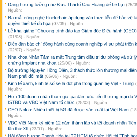
Dâng hương tưởng nhớ Đức Thái tổ Cao Hoàng đế Lê Lợi
(25/0
Nguồn:
Ra mắt công nghệ blockchain áp dụng vào thực tiễn để bảo vệ t
quyền thiết kế đồ họa
(07/09) - Nguồn:
Lễ khai giảng ''Chương trình đào tạo Giám đốc Điều hành (CEO)'
(01/08) - Nguồn:
Diễn đàn báo chí đồng hành cùng doanh nghiệp vì sự phát triển k
(02/07) - Nguồn:
Nha khoa Nhân Tâm ra mắt Trung tâm điều trị dự phòng và xử lý
chứng Implant nha khoa
(25/06) - Nguồn:
Bộ trưởng Nguyễn Hồng Diên, 3 thách thức lớn thương mại điện 
Nam phải đối mặt
(05/06) - Nguồn:
Kinh tế xanh, kinh tế số sẽ là đột phá trong quan hệ Việt - Trung
Nguồn:
Hơn 100 doanh nhân tham gia tọa đàm xúc tiến thương mại do V
ISTBD và VBC Việt Nam tổ chức
(28/03) - Nguồn:
CEO Nokia: Nhiều thiết bị 5G đã được sản xuất tại Việt Nam
(18
Nguồn:
VBC Việt Nam kỷ niệm 12 năm thành lập và tết doanh nhân Tiê
lần thứ XII
(23/01) - Nguồn:
Hội đồng hương Thanh Hóa tại TP.HCM tổ chức Hội thi ''Tinh h