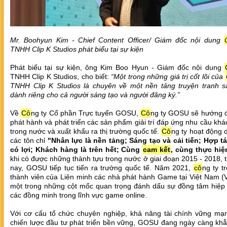
Mr. Boohyun Kim - Chief Content Officer/ Giám đốc nội dung
TNHH Clip K Studios phát biểu tại sự kiện
Phát biểu tại sự kiện, ông Kim Boo Hyun - Giám đốc nội dung
TNHH Clip K Studios, cho biết:
“Một trong những giá trị cốt lõi của
TNHH Clip K Studios là chuyên về một nền tảng truyện tranh s
dành riêng cho cả người sáng tạo và người đăng ký.”
Về
Cô
ng ty Cổ phần Trực tuyến GOSU,
Cô
ng ty GOSU sẽ hướng đ
phát hành và phát triển các sản phẩm giải trí đáp ứng nhu cầu kh
trong nước và xuất khẩu ra thị trường quốc tế.
Cô
ng ty hoạt động 
các tôn chỉ
"Nhân lực là nền tảng; Sáng tạo và cải tiến; Hợp t
có lợi; Khách hàng là trên hết; Cùng
cam kết
, cùng thực hiệ
khi có được những thành tựu trong nước ở giai đoạn 2015 - 2018, t
nay, GOSU tiếp tục tiến ra trường quốc tế. Năm 2021,
cô
ng ty t
thành viên của Liên minh các nhà phát hành Game tại Việt Nam (
một trong những cột mốc quan trọng đánh dấu sự đồng tâm hiệp 
các đồng minh trong lĩnh vực game online.
Với cơ cấu tổ chức chuyên nghiệp, khả năng tài chính vững mạ
chiến lược đầu tư phát triển bền vững, GOSU đang ngày càng khẳ