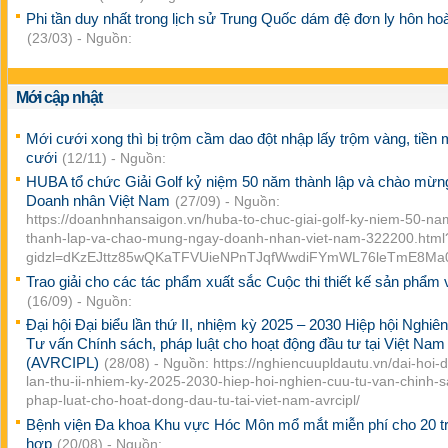
Phi tần duy nhất trong lịch sử Trung Quốc dám đệ đơn ly hôn ho
(23/03) - Nguồn:
Mới cập nhật
Mới cưới xong thì bị trộm cầm dao đột nhập lấy trộm vàng, tiền
cưới
(12/11) - Nguồn:
HUBA tổ chức Giải Golf kỷ niệm 50 năm thành lập và chào mừ
Doanh nhân Việt Nam
(27/09) - Nguồn:
https://doanhnhansaigon.vn/huba-to-chuc-giai-golf-ky-niem-50-na
thanh-lap-va-chao-mung-ngay-doanh-nhan-viet-nam-322200.html
gidzl=dKzEJttz85wQKaTFVUieNPnTJqfWwdiFYmWL76leTmE8M
Trao giải cho các tác phẩm xuất sắc Cuộc thi thiết kế sản phẩm
(16/09) - Nguồn:
Đại hội Đại biểu lần thứ II, nhiệm kỳ 2025 – 2030 Hiệp hội Nghiê
Tư vấn Chính sách, pháp luật cho hoạt động đầu tư tại Việt Nam
(AVRCIPL)
(28/08) - Nguồn: https://nghiencuupldautu.vn/dai-hoi-d
lan-thu-ii-nhiem-ky-2025-2030-hiep-hoi-nghien-cuu-tu-van-chinh-s
phap-luat-cho-hoat-dong-dau-tu-tai-viet-nam-avrcipl/
Bệnh viện Đa khoa Khu vực Hóc Môn mổ mắt miễn phí cho 20 
hợp
(20/08) - Nguồn: