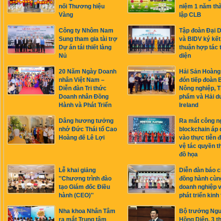
nối Thương hiệu
niệm 1 năm th
Vàng
lập CLB
Công ty Nhôm Nam
Tập đoàn Đại 
Sung tham gia tài trợ
và BIDV ký kết
Dự án tái thiết làng
thuận hợp tác 
Nủ
diện
20 Năm Ngày Doanh
Hải Sản Hoàng
nhân Việt Nam –
đón tiếp đoàn 
Diễn đàn Tri thức
Nông nghiệp, 
Doanh nhân Đồng
phẩm và Hải 
Hành và Phát Triển
Ireland
Dâng hương tưởng
Ra mắt công n
nhớ Đức Thái tổ Cao
blockchain áp
Hoàng đế Lê Lợi
vào thực tiễn 
vệ tác quyền th
đồ họa
Lễ khai giảng
Diễn đàn báo c
''Chương trình đào
đồng hành cùn
tạo Giám đốc Điều
doanh nghiệp v
hành (CEO)''
phát triển kinh 
Nha khoa Nhân Tâm
Bộ trưởng Ng
ra mắt Trung tâm
Hồng Diên, 3 t