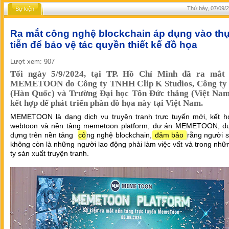
Thứ bảy, 07/09/2
Sự kiện
Ra mắt công nghệ blockchain áp dụng vào th
tiễn để bảo vệ tác quyền thiết kế đồ họa
Lượt xem: 907
Tối ngày 5/9/2024, tại TP. Hồ Chí Minh đã ra mắt
MEMETOON do Công ty TNHH Clip K Studios, Công t
(Hàn Quốc) và Trường Đại học Tôn Đức thắng (Việt Nam
kết hợp để phát triển phần đồ họa này tại Việt Nam.
MEMETOON là dạng dịch vụ truyện tranh trực tuyến mới, kết h
webtoon và nền tảng memetoon platform, dự án MEMETOON, đ
dựng trên nền tảng
cô
ng nghệ blockchain,
đảm bảo
rằng người 
không còn là những người lao động phải làm việc vất vả trong nh
ty sản xuất truyện tranh.