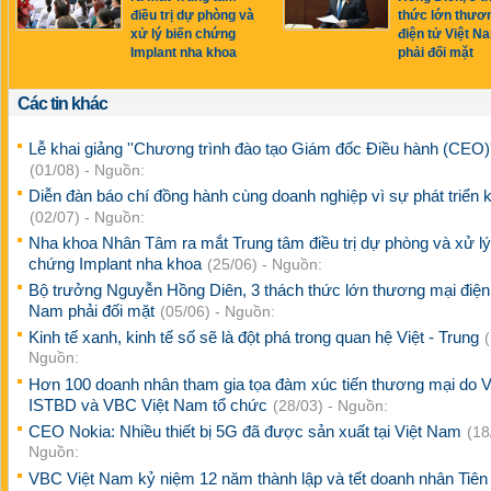
điều trị dự phòng và
thức lớn thươ
xử lý biến chứng
điện tử Việt N
Implant nha khoa
phải đối mặt
Các tin khác
Lễ khai giảng ''Chương trình đào tạo Giám đốc Điều hành (CEO)'
(01/08) - Nguồn:
Diễn đàn báo chí đồng hành cùng doanh nghiệp vì sự phát triển k
(02/07) - Nguồn:
Nha khoa Nhân Tâm ra mắt Trung tâm điều trị dự phòng và xử lý
chứng Implant nha khoa
(25/06) - Nguồn:
Bộ trưởng Nguyễn Hồng Diên, 3 thách thức lớn thương mại điện 
Nam phải đối mặt
(05/06) - Nguồn:
Kinh tế xanh, kinh tế số sẽ là đột phá trong quan hệ Việt - Trung
Nguồn:
Hơn 100 doanh nhân tham gia tọa đàm xúc tiến thương mại do V
ISTBD và VBC Việt Nam tổ chức
(28/03) - Nguồn:
CEO Nokia: Nhiều thiết bị 5G đã được sản xuất tại Việt Nam
(18
Nguồn:
VBC Việt Nam kỷ niệm 12 năm thành lập và tết doanh nhân Tiê