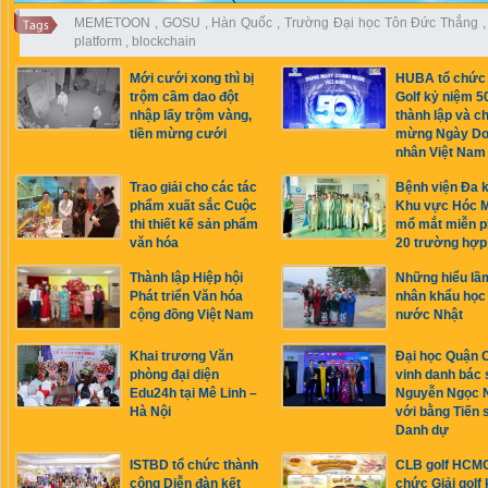
MEMETOON
,
GOSU
,
Hàn Quốc
,
Trường Đại học Tôn Đức Thắng
platform
,
blockchain
Mới cưới xong thì bị
HUBA tổ chức 
trộm cầm dao đột
Golf kỷ niệm 
nhập lấy trộm vàng,
thành lập và c
tiền mừng cưới
mừng Ngày D
nhân Việt Nam
Trao giải cho các tác
Bệnh viện Đa 
phẩm xuất sắc Cuộc
Khu vực Hóc 
thi thiết kế sản phẩm
mổ mắt miễn p
văn hóa
20 trường hợp
Thành lập Hiệp hội
Những hiểu lầ
Phát triển Văn hóa
nhân khẩu học
cộng đồng Việt Nam
nước Nhật
Khai trương Văn
Đại học Quận
phòng đại diện
vinh danh bác 
Edu24h tại Mê Linh –
Nguyễn Ngọc 
Hà Nội
với bằng Tiến s
Danh dự
ISTBD tổ chức thành
CLB golf HCMC
công Diễn đàn kết
chức Giải golf 