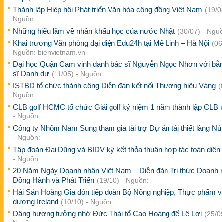
Thành lập Hiệp hội Phát triển Văn hóa cộng đồng Việt Nam
(19/0
Nguồn:
Những hiểu lầm về nhân khẩu học của nước Nhật
(30/07) - Ngu
Khai trương Văn phòng đại diện Edu24h tại Mê Linh – Hà Nội
(06
Nguồn: bienvietnam.vn
Đại học Quận Cam vinh danh bác sĩ Nguyễn Ngọc Nhơn với bằn
sĩ Danh dự
(11/05) - Nguồn:
ISTBD tổ chức thành công Diễn đàn kết nối Thương hiệu Vàng
(
Nguồn:
CLB golf HCMC tổ chức Giải golf kỷ niệm 1 năm thành lập CLB
- Nguồn:
Công ty Nhôm Nam Sung tham gia tài trợ Dự án tái thiết làng N
- Nguồn:
Tập đoàn Đại Dũng và BIDV ký kết thỏa thuận hợp tác toàn diện
- Nguồn:
20 Năm Ngày Doanh nhân Việt Nam – Diễn đàn Tri thức Doanh 
Đồng Hành và Phát Triển
(19/10) - Nguồn:
Hải Sản Hoàng Gia đón tiếp đoàn Bộ Nông nghiệp, Thực phẩm v
dương Ireland
(10/10) - Nguồn:
Dâng hương tưởng nhớ Đức Thái tổ Cao Hoàng đế Lê Lợi
(25/0