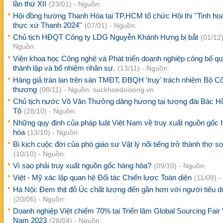
lần thứ XII
(23/01) - Nguồn:
Hội đồng hương Thanh Hóa tại TP.HCM tổ chức Hội thi ''Tinh h
thực xứ Thanh 2024''
(07/01) - Nguồn:
Chủ tịch HĐQT Công ty LDG Nguyễn Khánh Hưng bị bắt
(01/12)
Nguồn:
Viện khoa học Công nghệ và Phát triển doanh nghiệp công bố qu
thành lập và bổ nhiệm nhân sự.
(13/11) - Nguồn:
Hàng giả tràn lan trên sàn TMĐT, ĐBQH 'truy' trách nhiệm Bộ C
thương
(08/11) - Nguồn: suckhoedoisong.vn
Chủ tịch nước Võ Văn Thưởng dâng hương tại tượng đài Bác H
Tô
(28/10) - Nguồn:
Những quy định của pháp luật Việt Nam về truy xuất nguồn gốc 
hóa
(13/10) - Nguồn:
Bi kịch cuộc đời của phó giáo sư Vật lý nổi tiếng trở thành thợ s
(10/10) - Nguồn:
Vì sao phải truy xuất nguồn gốc hàng hóa?
(09/10) - Nguồn:
Việt - Mỹ xác lập quan hệ Đối tác Chiến lược Toàn diện
(11/09) 
Hà Nội: Đem thịt đỏ Úc chất lượng đến gần hơn với người tiêu d
(20/06) - Nguồn:
Doanh nghiệp Việt chiếm 70% tại Triển lãm Global Sourcing Fair 
Nam 2023
(28/04) - Nguồn: