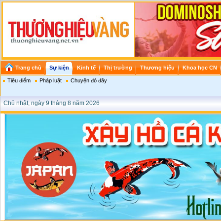
Trang chủ
Sự kiện
Kinh tế
Thị trường
Thương hiệu
Khoa học CN
Tiêu điểm
Pháp luật
Chuyện đó đây
Chủ nhật, ngày 9 tháng 8 năm 2026