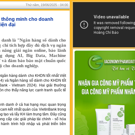
Thứ năm, 19/06/2025 - 04:00
nh thông minh cho doanh
iện đại
 danh là "Ngân hàng số dành cho
chỉ tích hợp đầy đủ dịch vụ ngân
 năng giải ngân online, bảo lãnh
ng dụng AI, Big Data, Machine
4/7 và đảm bảo bảo mật chuẩn quốc
bộ cho doanh nghiệp.
: Ngân hàng dành cho KHDN tốt nhất Việt
24) và Ngân hàng số dành cho KHDN tốt
Bank - Vietnam 2024). Hai giải thưởng
òn cho thấy năng lực cạnh tranh quốc tế
vinh danh ở cả hai hạng mục quan trọng
 cam kết nhất quán của VietinBank trong
ng tạo và lấy KH làm trung tâm. Đây cũng
ung cấp các giải pháp tài chính - số hóa
hành trình hội nhập và phát triển bền