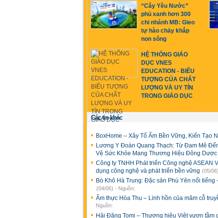
“Cây Yêu Nước”
phủ xanh hơn 300
chi nhánh MB: Gieo
tự hào chảy khắp
non sông
HỆ THỐNG GIÁO
DỤC VNES
EDUCATION - BIỂU
TƯỢNG CỦA CHẤT
LƯỢNG VÀ UY TÍN
TRONG GIÁO DỤC
Các tin khác
BoxHome – Xây Tổ Ấm Bền Vững, Kiến Tạo N
Lương Y Đoàn Quang Thạch: Từ Đam Mê Đế
Vệ Sức Khỏe Mang Thương Hiệu Đông Dược
Công ty TNHH Phát triển Công nghệ ASEAN Vi
dụng công nghệ và phát triển bền vững
(05/06
Bò Khô Hà Trung: Đặc sản Phú Yên nổi tiếng -
(04/06) - Nguồn:
Ẩm thực Hòa Thu – Linh hồn của mâm cỗ truy
Nguồn:
Hải Đăng Tomi – Thương hiệu Việt vươn tầm q