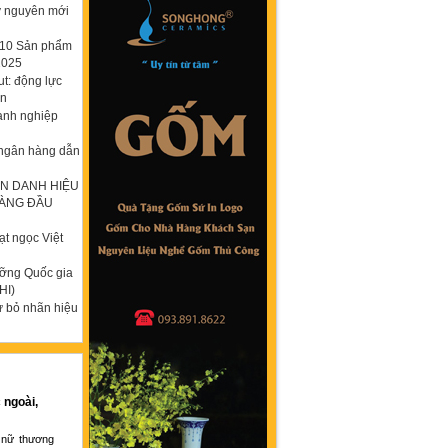
ỷ nguyên mới
p 10 Sản phẩm
2025
t: động lực
ơn
anh nghiệp
 ngân hàng dẫn
N DANH HIỆU
HÀNG ĐẦU
t ngọc Việt
ưỡng Quốc gia
HI)
ừ bỏ nhãn hiệu
 ngoài,
 nữ thương