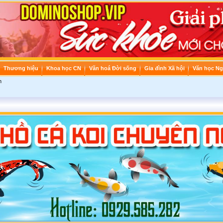
Thương hiệu
Khoa học CN
Văn hoá Đời sống
Gia đình Xã hội
Văn học Ng
n