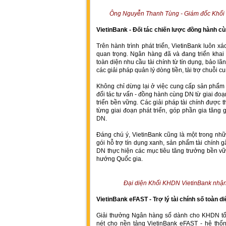
Ông Nguyễn Thanh Tùng - Giám đốc Khối 
VietinBank - Đối tác chiến lược đồng hành c
Trên hành trình phát triển, VietinBank luôn x
quan trọng. Ngân hàng đã và đang triển kha
toàn diện nhu cầu tài chính từ tín dụng, bảo lã
các giải pháp quản lý dòng tiền, tài trợ chuỗi 
Không chỉ dừng lại ở việc cung cấp sản phẩm t
đối tác tư vấn - đồng hành cùng DN từ giai đo
triển bền vững. Các giải pháp tài chính được t
từng giai đoạn phát triển, góp phần gia tăng 
DN.
Đáng chú ý, VietinBank cũng là một trong nhữ
gói hỗ trợ tín dụng xanh, sản phẩm tài chính
DN thực hiện các mục tiêu tăng trưởng bền v
hướng Quốc gia.
Đại diện Khối KHDN VietinBank nhận 
VietinBank eFAST - Trợ lý tài chính số toàn d
Giải thưởng Ngân hàng số dành cho KHDN tốt
nét cho nền tảng VietinBank eFAST - hệ thố