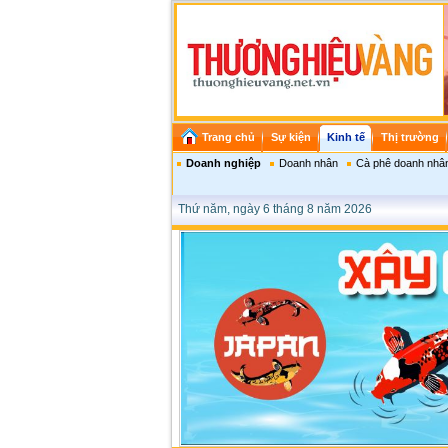
Trang chủ
Sự kiện
Kinh tế
Thị trường
Doanh nghiệp
Doanh nhân
Cà phê doanh nhâ
Thứ năm, ngày 6 tháng 8 năm 2026