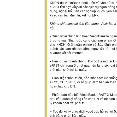
KHDN do VietinBank phát triển và vận hành. Vớ
eFAST tích hợp đầy đủ các dịch vụ ngân hàng th
dụng, ngoại hối đến các nghiệp vụ chuyên sâu
ký số văn bản điện tử, kết nối ERP...
Không chỉ mang lại tính tiện dụng, VietinBa
trội:
- Quản lý tài chính linh hoạt: VietinBank là n
thương mại Nhà nước cung cấp sản phẩm Giải
cho KHDN. Giải ngân online và Bảo lãnh onl
thành các cam kết hợp đồng ngay tức thì, mọi lúc
bị được kết nối Internet.
- Tiện lợi và nhanh chóng: DN có thể mở tài k
eFAST chỉ trong 5 phút qua nền tảng số, loại 
thời gian chờ đợi tại quầy.
- Giao diện thân thiện, bảo mật cao: Hệ thố
eKYC, OCR, NFC, ký số giúp đảm bảo an toàn tu
hoàn hảo cho DN.
- Phiên bản đặc biệt VietinBank eFAST X-Mate
nhu cầu quản lý dòng tiền cho DN và hệ sinh t
lý khoản phải trả, phải thu.
+ Tốc độ xử lý giao dịch vượt trội, hỗ trợ tới 5.
tính bằng phần trăm giây;