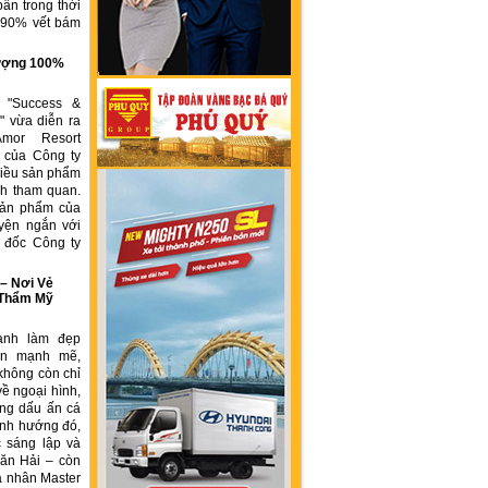
ẩn trong thời
n 90% vết bám
g
 lượng 100%
h "Success &
" vừa diễn ra
Amor Resort
 của Công ty
ều sản phẩm
́ch tham quan.
sản phẩm của
yện ngắn với
́m đốc Công ty
 Nơi Vẻ
 Thẩm Mỹ
ành làm đẹp
iển mạnh mẽ,
không còn chỉ
về ngoại hình,
ng dấu ấn cá
ịnh hướng đó,
 sáng lập và
ăn Hải – còn
á nhân Master