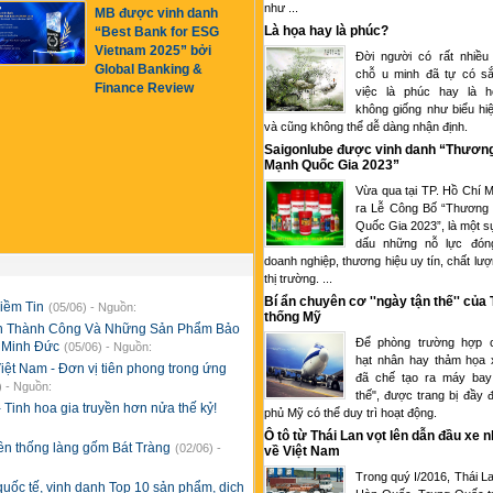
như ...
MB được vinh danh
Là họa hay là phúc?
“Best Bank for ESG
Vietnam 2025” bởi
Đời người có rất nhiều
Global Banking &
chỗ u minh đã tự có sắ
Finance Review
việc là phúc hay là 
không giống như biểu hi
và cũng không thể dễ dàng nhận định.
Saigonlube được vinh danh “Thươn
Mạnh Quốc Gia 2023”
Vừa qua tại TP. Hồ Chí M
ra Lễ Công Bố “Thương
Quốc Gia 2023”, là một s
dấu những nỗ lực đón
doanh nghiệp, thương hiệu uy tín, chất lượ
thị trường. ...
Bí ẩn chuyên cơ ''ngày tận thế'' của
iềm Tin
(05/06) - Nguồn:
thống Mỹ
n Thành Công Và Những Sản Phẩm Bảo
Để phòng trường hợp c
 Minh Đức
(05/06) - Nguồn:
hạt nhân hay thảm họa 
ệt Nam - Đơn vị tiên phong trong ứng
đã chế tạo ra máy bay
) - Nguồn:
thế", được trang bị đầy 
 Tinh hoa gia truyền hơn nửa thế kỷ!
phủ Mỹ có thể duy trì hoạt động.
Ô tô từ Thái Lan vọt lên dẫn đầu xe 
ền thống làng gốm Bát Tràng
(02/06) -
về Việt Nam
Trong quý I/2016, Thái L
uốc tế, vinh danh Top 10 sản phẩm, dịch