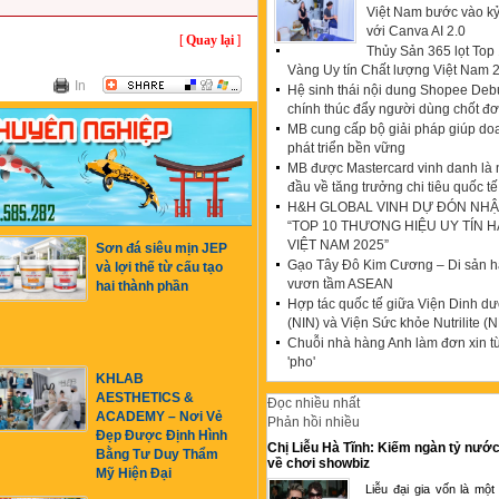
Việt Nam bước vào k
với Canva AI 2.0
[
Quay lại
]
Thủy Sản 365 lọt To
Vàng Uy tín Chất lượng Việt Nam 
In
Hệ sinh thái nội dung Shopee Debu
chính thúc đẩy người dùng chốt đ
MB cung cấp bộ giải pháp giúp do
phát triển bền vững
MB được Mastercard vinh danh là
đầu về tăng trưởng chi tiêu quốc tế
H&H GLOBAL VINH DỰ ĐÓN NHẬ
“TOP 10 THƯƠNG HIỆU UY TÍN 
VIỆT NAM 2025”
Sơn đá siêu mịn JEP
Gạo Tây Đô Kim Cương – Di sản hạ
và lợi thế từ cấu tạo
vươn tầm ASEAN
hai thành phần
Hợp tác quốc tế giữa Viện Dinh d
(NIN) và Viện Sức khỏe Nutrilite (N
Chuỗi nhà hàng Anh làm đơn xin t
'pho'
KHLAB
AESTHETICS &
Đọc nhiều nhất
ACADEMY – Nơi Vẻ
Phản hồi nhiều
Đẹp Được Định Hình
Chị Liễu Hà Tĩnh: Kiếm ngàn tỷ nước
Bằng Tư Duy Thẩm
về chơi showbiz
Mỹ Hiện Đại
Liễu đại gia vốn là một