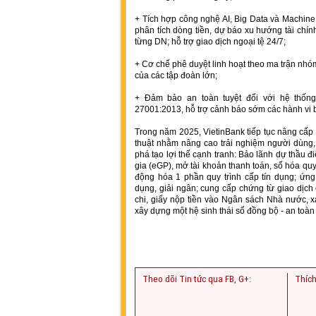
+ Tích hợp công nghệ AI, Big Data và Machine
phân tích dòng tiền, dự báo xu hướng tài chín
từng DN; hỗ trợ giao dịch ngoại tệ 24/7;
+ Cơ chế phê duyệt linh hoạt theo ma trận nhó
của các tập đoàn lớn;
+ Đảm bảo an toàn tuyệt đối với hệ thốn
27001:2013, hỗ trợ cảnh báo sớm các hành vi b
Trong năm 2025, VietinBank tiếp tục nâng cấp 
thuật nhằm nâng cao trải nghiệm người dùng, 
phá tạo lợi thế cạnh tranh: Bảo lãnh dự thầu 
gia (eGP), mở tài khoản thanh toán, số hóa quy 
động hóa 1 phần quy trình cấp tín dụng; ứng 
dụng, giải ngân; cung cấp chứng từ giao dịc
chi, giấy nộp tiền vào Ngân sách Nhà nước, x
xây dựng một hệ sinh thái số đồng bộ - an toà
Theo dõi Tin tức qua FB, G+:
Thích