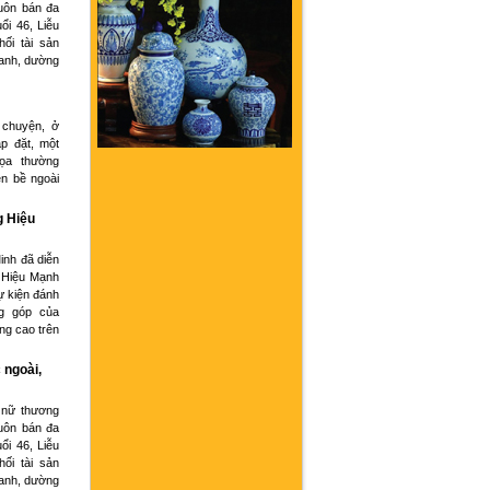
buôn bán đa
ổi 46, Liễu
hối tài sản
oanh, dường
 chuyện, ở
p đặt, một
họa thường
ện bề ngoài
g Hiệu
inh đã diễn
 Hiệu Mạnh
ự kiện đánh
g góp của
ng cao trên
 ngoài,
 nữ thương
buôn bán đa
ổi 46, Liễu
hối tài sản
oanh, dường