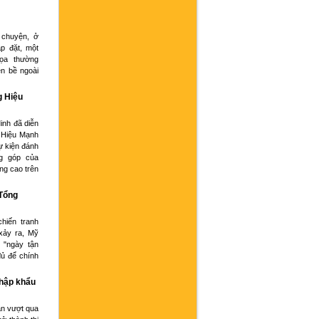
 chuyện, ở
p đặt, một
họa thường
ện bề ngoài
g Hiệu
inh đã diễn
 Hiệu Mạnh
ự kiện đánh
g góp của
ng cao trên
 Tổng
hiến tranh
xảy ra, Mỹ
 "ngày tận
đủ để chính
nhập khẩu
an vượt qua