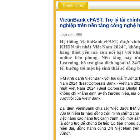
Doanh nghiệp
VietinBank eFAST: Trợ lý tài chí
nghiệp trên nền tảng công nghệ h
Lượt xem: 650
Hệ thống VietinBank eFAST, được vinh
KHDN tốt nhất Việt Nam 2024", không 
hàng thiết yếu mà còn nổi bật với khả
online tiên phong. Nền tảng này ứ
Learning, hỗ trợ giao dịch ngoại tệ 2
tế, hướng tới một hệ sinh thái số đồng 
IFM vinh danh VietinBank với hai giải thưởng
Nam 2024 (Best Corporate Bank - Vietnam 20
nhất Việt Nam 2024 (Best Corporate Digital 
không chỉ khẳng định uy tín thương hiệu, mà c
vượt trội của VietinBank.
Đại diện VietinBank chia sẻ: “Việc được IFM 
vừa là niềm tự hào; đồng thời minh chứng cho
việc nâng cao năng lực cạnh tranh, đổi mới sá
là động lực để chúng tôi tiếp tục tiên phong c
hiện đại, đồng hành cùng DN Việt Nam trên 
vững”.