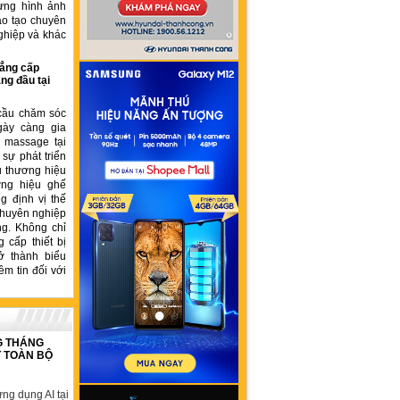
ựng hình ảnh
ào tạo chuyên
ghiệp và khác
ẳng cấp
ng đầu tại
cầu chăm sóc
gày càng gia
ế massage tại
sự phát triển
u thương hiệu
ơng hiệu ghế
 định vị thế
chuyên nghiệp
ng. Không chỉ
 cấp thiết bị
ở thành biểu
ềm tin đối với
G THÁNG
T TOÀN BỘ
ng dụng AI tại