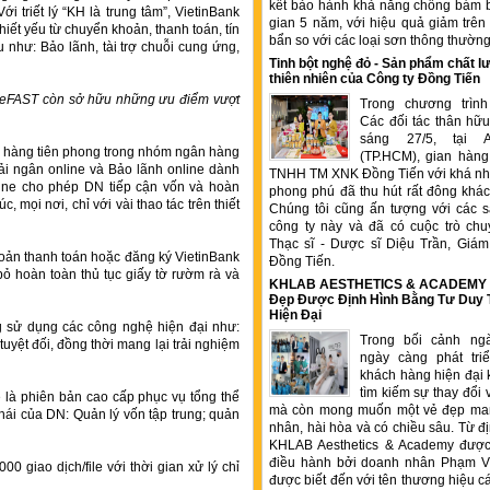
kết bảo hành khả năng chống bám b
i triết lý “KH là trung tâm”, VietinBank
gian 5 năm, với hiệu quả giảm trê
iết yếu từ chuyển khoản, thanh toán, tín
bẩn so với các loại sơn thông thườn
 như: Bảo lãnh, tài trợ chuỗi cung ứng,
Tinh bột nghệ đỏ - Sản phẩm chất
thiên nhiên của Công ty Đồng Tiến
nk eFAST còn sở hữu những ưu điểm vượt
Trong chương trìn
Các đối tác thân hữu
sáng 27/5, tại 
gân hàng tiên phong trong nhóm ngân hàng
(TP.HCM), gian hàng
 ngân online và Bảo lãnh online dành
TNHH TM XNK Đồng Tiến với khá nhi
ine cho phép DN tiếp cận vốn và hoàn
phong phú đã thu hút rất đông kha
, mọi nơi, chỉ với vài thao tác trên thiết
Chúng tôi cũng ấn tượng với các 
công ty này và đã có cuộc trò chu
Thạc sĩ - Dược sĩ Diệu Trần, Gia
hoản thanh toán hoặc đăng ký VietinBank
Đồng Tiến.
bỏ hoàn toàn thủ tục giấy tờ rườm rà và
KHLAB AESTHETICS & ACADEMY –
Đẹp Được Định Hình Bằng Tư Duy
Hiện Đại
ng sử dụng các công nghệ hiện đại như:
Trong bối cảnh ng
yệt đối, đồng thời mang lại trải nghiệm
ngày càng phát tr
khách hàng hiện đại 
tìm kiếm sự thay đổi 
 là phiên bản cao cấp phục vụ tổng thể
mà còn mong muốn một vẻ đẹp ma
hái của DN: Quản lý vốn tập trung; quản
nhân, hài hòa và có chiều sâu. Từ đ
KHLAB Aesthetics & Academy được
điều hành bởi doanh nhân Phạm V
000 giao dịch/file với thời gian xử lý chỉ
được biết đến với tên thương hiệu c