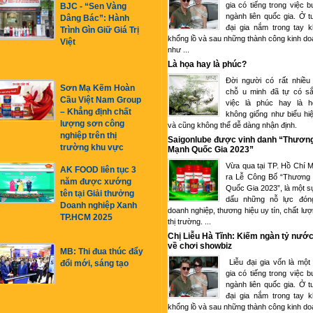
gia có tiếng trong việc 
BJC - “Sen Vàng
ngành liên quốc gia. Ở tu
Dâng Bác”: Hành
đại gia nắm trong tay k
Trình Gìn Giữ Giá Trị
khổng lồ và sau những thành công kinh d
Việt
như ...
Là họa hay là phúc?
Đời người có rất nhiều
Sơn Mạ Kẽm Hoàn
chỗ u minh đã tự có sắ
Cầu Việt Nam Group
việc là phúc hay là 
– Khẳng định chất
không giống như biểu hi
lượng sơn công
và cũng không thể dễ dàng nhận định.
nghiệp trên thị
Saigonlube được vinh danh “Thươn
trường khu vực
Mạnh Quốc Gia 2023”
Vừa qua tại TP. Hồ Chí M
AK FOOD liên tục 3
ra Lễ Công Bố “Thương
năm được xướng
Quốc Gia 2023”, là một s
tên tại Giải thưởng
dấu những nỗ lực đón
Doanh nghiệp Xanh
doanh nghiệp, thương hiệu uy tín, chất lượ
TP.HCM 2025
thị trường. ...
Chị Liễu Hà Tĩnh: Kiếm ngàn tỷ nước
về chơi showbiz
MB: Thi đua thúc đẩy
Liễu đại gia vốn là một
đổi mới, sáng tạo
gia có tiếng trong việc 
ngành liên quốc gia. Ở tu
đại gia nắm trong tay k
khổng lồ và sau những thành công kinh d