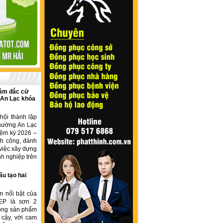
âm đắc cử
 An Lạc khóa
hội thành lập
hường An Lạc
iệm kỳ 2026 –
nh công, đánh
việc xây dựng
h nghiệp trên
ấu tạo hai
m nổi bật của
EP là sơn 2
dòng sản phẩm
 cậy, với cam