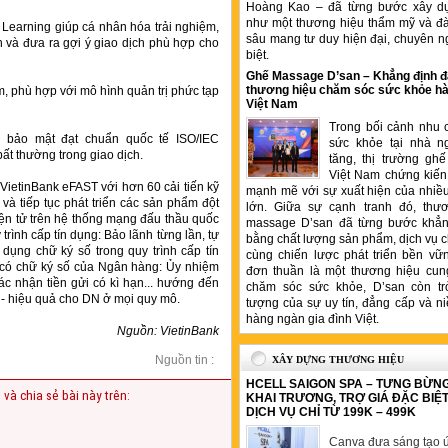
Hoàng Kao – đã từng bước xây d
như một thương hiệu thẩm mỹ và đ
 Learning giúp cá nhân hóa trải nghiệm,
sâu mang tư duy hiện đại, chuyên n
h và đưa ra gợi ý giao dịch phù hợp cho
biệt.
Ghế Massage D’san – Khẳng định đ
thương hiệu chăm sóc sức khỏe hà
m, phù hợp với mô hình quản trị phức tạp
Việt Nam
Trong bối cảnh nhu 
g bảo mật đạt chuẩn quốc tế ISO/IEC
sức khỏe tại nhà n
ất thường trong giao dịch.
tăng, thị trường gh
Việt Nam chứng kiến 
VietinBank eFAST với hơn 60 cải tiến kỹ
mạnh mẽ với sự xuất hiện của nhiề
và tiếp tục phát triển các sản phẩm đột
lớn. Giữa sự cạnh tranh đó, thư
điện tử trên hệ thống mạng đấu thầu quốc
massage D’san đã từng bước khẳng
trình cấp tín dụng: Bảo lãnh từng lần, tự
bằng chất lượng sản phẩm, dịch vụ 
dụng chữ ký số trong quy trình cấp tín
cùng chiến lược phát triển bền vữ
h có chữ ký số của Ngân hàng: Ủy nhiệm
đơn thuần là một thương hiệu cung
ác nhận tiền gửi có kì hạn... hướng đến
chăm sóc sức khỏe, D’san còn tr
n - hiệu quả cho DN ở mọi quy mô.
tượng của sự uy tín, đẳng cấp và ni
hàng ngàn gia đình Việt.
Nguồn: VietinBank
Nguồn tin :
XÂY DỰNG THƯƠNG HIỆU
HCELL SAIGON SPA – TƯNG BỪN
 và chia sẻ bài này trên:
KHAI TRƯƠNG, TRỢ GIÁ ĐẶC BIỆ
DỊCH VỤ CHỈ TỪ 199K – 499K
Canva đưa sáng tạo ứ