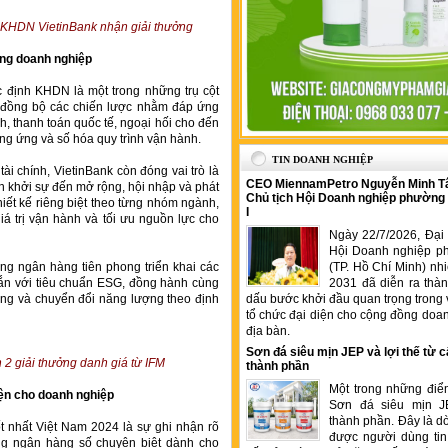
KHDN VietinBank nhận giải thưởng
ùng doanh nghiệp
ác định KHDN là một trong những trụ cột
i đồng bộ các chiến lược nhằm đáp ứng
nh, thanh toán quốc tế, ngoại hối cho đến
cung ứng và số hóa quy trình vận hành.
TIN DOANH NGHIỆP
ài chính, VietinBank còn đóng vai trò là
CEO MiennamPetro Nguyễn Minh T
ạn khởi sự đến mở rộng, hội nhập và phát
Chủ tịch Hội Doanh nghiệp phường
hiết kế riêng biệt theo từng nhóm ngành,
I
giá trị vận hành và tối ưu nguồn lực cho
Ngày 22/7/2026, Đại 
Hội Doanh nghiệp p
ng ngân hàng tiên phong triển khai các
(TP. Hồ Chí Minh) nh
 gắn với tiêu chuẩn ESG, đồng hành cùng
2031 đã diễn ra thà
ững và chuyển đổi năng lượng theo định
dấu bước khởi đầu quan trọng trong 
tổ chức đại diện cho cộng đồng doan
địa bàn.
Sơn đá siêu mịn JEP và lợi thế từ c
2 giải thưởng danh giá từ IFM
thành phần
Một trong những điể
iện cho doanh nghiệp
Sơn đá siêu mịn J
thành phần. Đây là 
 nhất Việt Nam 2024 là sự ghi nhận rõ
được người dùng tin
ng ngân hàng số chuyên biệt dành cho