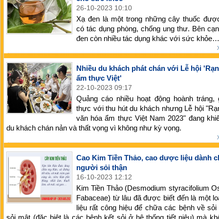
26-10-2023 10:10
Xạ đen là một trong những cây thuốc được
có tác dụng phòng, chống ung thư. Bên cạ
đen còn nhiều tác dụng khác với sức khỏe
Nhiều du khách phát chán với Lễ hội 'Rạ
ẩm thực Việt'
22-10-2023 09:17
Quảng cáo nhiều hoạt động hoành tráng,
thực với thu hút du khách nhưng Lễ hội "R
văn hóa ẩm thực Việt Nam 2023" đang khiế
du khách chán nản và thất vọng vì không như kỳ vọng.
Cao Kim Tiền Thảo, cao dược liệu dành 
người sỏi thận
16-10-2023 12:12
Kim Tiền Thảo (Desmodium styracifolium O
Fabaceae) từ lâu đã được biết đến là một l
liệu rất công hiệu để chữa các bệnh về sỏi
sỏi mật (đặc biệt là các bệnh kết sỏi ở hệ thống tiết niệu) mà k