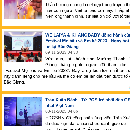
Thắp hương nhang là nét đẹp trong truyền t
hoá con người Việt từ bao đời nay. Thắp n
hiện lòng thành kính, sự biết ơn đối với tổ tiê
WEILAIYA & KHANGBABY đồng hành cù
Festival Mẹ bầu và Em bé 2023 - Ngày hội
bé tại Bắc Giang
09-11-2023 04:33
Vừa qua, tại khách sạn Mường Thanh,
Giang, hàng nghìn người đã tham dự 
“Festival Mẹ bầu và Em bé 2023”. Đây là sự kiện lớn nhất từ t
nay dành riêng cho mẹ bầu và mẹ có em bé lần đầu tiên được tổ 
Bắc Giang.
Trần Xuân Bách - Từ PGS trẻ nhất đến GS
nhất Việt Nam
08-11-2023 04:06
HĐGSNN đã công nhận ứng viên Trần Xu
đủ điều kiện đạt chuẩn chức danh giáo sư,
học, chuyên ngành Y tế công cộng.