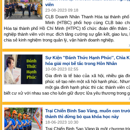
viên
23-08-2023 09:18
CLB Doanh Nhân Thanh Hóa tại thành phố
Minh (HTBC) phối hợp cùng CLB báo ch
Hóa tại thành phố Hồ Chí Minh (HTPC) tổ chức đoàn đến thăm 
nghiệp thành viên với mục đích tăng cường sự gắn kết, giao lưu, 
chia sẻ kinh nghiệm trong quản lý, vận hành doanh nghiệp.
Sự Kiện ''Đánh Thức Hạnh Phúc'', Chìa 
hóa giải mọi bế tắc trong Hôn Nhân
10-08-2023 02:55
Gia đình là tế bào của xã hội, nhiều gia đ
phúc sẽ tạo nên một xã hội hạnh phúc. Như
một gia đình hạnh phúc thì các thành viên c
biết cư xử với nhau sao cho luôn giữ được lửa yêu thương trong gi
Trại Chiến Binh Sao Vàng, muốn con trư
thành thì đừng bỏ qua khóa học này
18-06-2023 10:30
Trại Chiến Binh Sao Vàng là một chương tr