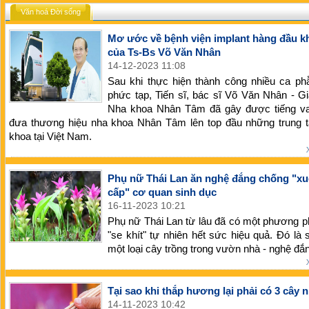
Văn hoá Đời sống
Mơ ước về bệnh viện implant hàng đầu k
của Ts-Bs Võ Văn Nhân
14-12-2023 11:08
Sau khi thực hiện thành công nhiều ca ph
phức tạp, Tiến sĩ, bác sĩ Võ Văn Nhân - 
Nha khoa Nhân Tâm đã gây được tiếng va
đưa thương hiệu nha khoa Nhân Tâm lên top đầu những trung 
khoa tại Việt Nam.
Phụ nữ Thái Lan ăn nghệ đắng chống "x
cấp" cơ quan sinh dục
16-11-2023 10:21
Phụ nữ Thái Lan từ lâu đã có một phương 
"se khít" tự nhiên hết sức hiệu quả. Đó là
một loại cây trồng trong vườn nhà - nghệ đắ
Tại sao khi thắp hương lại phải có 3 cây 
14-11-2023 10:42