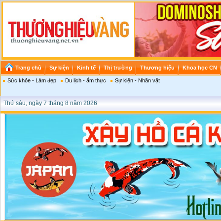
Trang chủ
Sự kiện
Kinh tế
Thị trường
Thương hiệu
Khoa học CN
Sức khỏe - Làm đẹp
Du lịch - ẩm thực
Sự kiện - Nhân vật
Thứ sáu, ngày 7 tháng 8 năm 2026