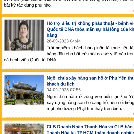
bất kỳ tác dụng phụ nào.
Hỗ trợ điều trị không phẫu thuật - bệnh v
Quốc tế DNA thỏa mãn sự hài lòng của k
hàng
28-09-2023 04:44
Trải nghiệm khách hàng luôn là mục tiêu là
hàng đầu cho bất cứ một cơ sở y tế nào tro
cả bệnh viện Quốc tế DNA.
Ngôi chùa xây bằng san hô ở Phú Yên thu
khách du lịch
04-09-2023 07:56
Ngôi chùa nằm ở vùng ven biển tại Phú Y
xây dựng bằng san hô càng trở nên nổi tiếng
một pho tượng Phật tìm thấy trên biển.
CLB Doanh Nhân Thanh Hóa và CLB báo 
Thanh Hóa tại TP.HCM thăm doanh nghiệ