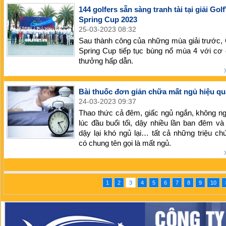
144 golfers sẵn sàng tranh tài tại giải Golf
Spring Cup 2023
25-03-2023 08:32
Sau thành công của những mùa giải trước, 
Spring Cup tiếp tục bùng nổ mùa 4 với cơ 
thưởng hấp dẫn.
Bài thuốc đơn giản chữa mất ngủ hiệu qu
24-03-2023 09:37
Thao thức cả đêm, giấc ngủ ngắn, không n
lúc đầu buổi tối, dậy nhiều lần ban đêm và
dậy lại khó ngủ lại… tất cả những triệu c
có chung tên gọi là mất ngủ.
1
2
3
4
5
6
7
8
9
10