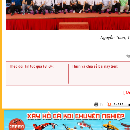
Nguyễn Toan, T
Ng
Theo dõi Tin tức qua FB, G+:
Thích và chia sẻ bài này trên:
[
Qu
In