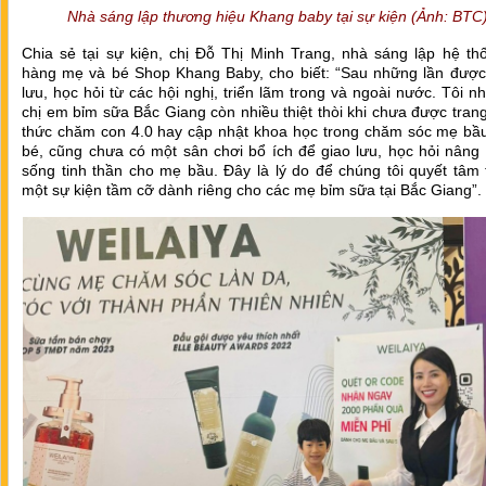
Nhà sáng lập thương hiệu Khang baby tại sự kiện (Ảnh: BTC)
Chia sẻ tại sự kiện, chị Đỗ Thị Minh Trang, nhà sáng lập hệ th
hàng mẹ và bé Shop Khang Baby, cho biết: “Sau những lần được 
lưu, học hỏi từ các hội nghị, triển lãm trong và ngoài nước. Tôi n
chị em bỉm sữa Bắc Giang còn nhiều thiệt thòi khi chưa được trang
thức chăm con 4.0 hay cập nhật khoa học trong chăm sóc mẹ bầ
bé, cũng chưa có một sân chơi bổ ích để giao lưu, học hỏi nâng
sống tinh thần cho mẹ bầu. Đây là lý do để chúng tôi quyết tâm
một sự kiện tầm cỡ dành riêng cho các mẹ bỉm sữa tại Bắc Giang”.