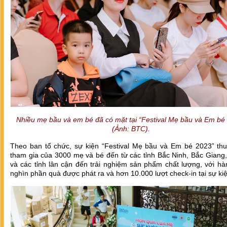
Nhiều mẹ bầu và em bé đã có mặt tại “Festival Mẹ bầu và Em bé
(Ảnh: BTC).
Theo ban tổ chức, sự kiện “Festival Mẹ bầu và Em bé 2023” thu
tham gia của 3000 mẹ và bé đến từ các tỉnh Bắc Ninh, Bắc Giang
và các tỉnh lân cận đến trải nghiệm sản phẩm chất lượng, với h
nghìn phần quà được phát ra và hơn 10.000 lượt check-in tại sự ki