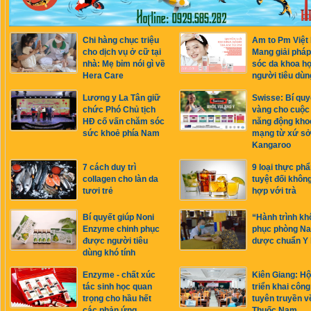
Chi hàng chục triệu
Am to Pm Việt
cho dịch vụ ở cữ tại
Mang giải phá
nhà: Mẹ bỉm nói gì về
sóc da khoa h
Hera Care
người tiêu dùn
Lương y La Tân giữ
Swisse: Bí quy
chức Phó Chủ tịch
vàng cho cuộc
HĐ cố vấn chăm sóc
năng động kho
sức khoẻ phía Nam
mạng từ xứ s
Kangaroo
7 cách duy trì
9 loại thực ph
collagen cho làn da
tuyệt đối khôn
tươi trẻ
hợp với trà
Bí quyết giúp Noni
“Hành trình kh
Enzyme chinh phục
phục phòng N
được người tiêu
dược chuẩn Y
dùng khó tính
Enzyme - chất xúc
Kiên Giang: Hộ
tác sinh học quan
triển khai công
trọng cho hầu hết
tuyên truyền v
các phản ứng
Thuốc Nam