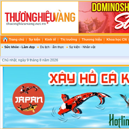
Trang chủ
Sự kiện
Kinh tế
Thị trường
Thương hiệu
Khoa học CN
Sức khỏe - Làm đẹp
Du lịch - ẩm thực
Sự kiện - Nhân vật
Chủ nhật, ngày 9 tháng 8 năm 2026