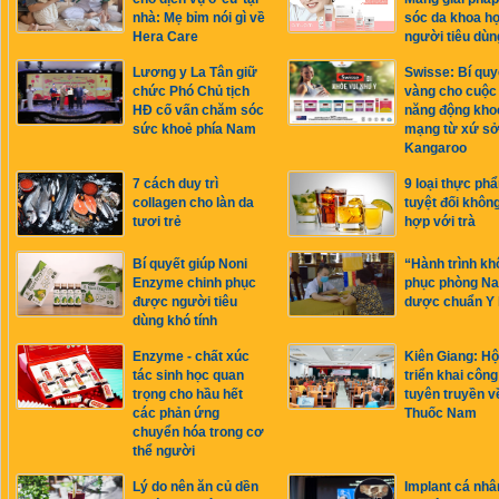
nhà: Mẹ bỉm nói gì về
sóc da khoa h
Hera Care
người tiêu dùn
Lương y La Tân giữ
Swisse: Bí quy
chức Phó Chủ tịch
vàng cho cuộc
HĐ cố vấn chăm sóc
năng động kho
sức khoẻ phía Nam
mạng từ xứ s
Kangaroo
7 cách duy trì
9 loại thực ph
collagen cho làn da
tuyệt đối khôn
tươi trẻ
hợp với trà
Bí quyết giúp Noni
“Hành trình kh
Enzyme chinh phục
phục phòng N
được người tiêu
dược chuẩn Y
dùng khó tính
Enzyme - chất xúc
Kiên Giang: Hộ
tác sinh học quan
triển khai công
trọng cho hầu hết
tuyên truyền v
các phản ứng
Thuốc Nam
chuyển hóa trong cơ
thể người
Lý do nên ăn củ dền
Implant cá nhâ