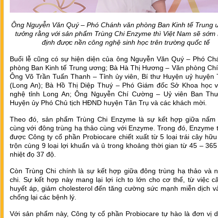
Ông Nguyễn Văn Quý – Phó Chánh văn phòng Ban Kinh tế Trung ư
tưởng rằng với sản phẩm Trùng Chi Enzyme thì Việt Nam sẽ sớm
định được nền công nghệ sinh học trên trường quốc tế
Buổi lễ cũng có sự hiện diện của ông Nguyễn Văn Quý – Phó Ch
phòng Ban Kinh tế Trung ương; Bà Hà Thị Hương – Văn phòng Chí
Ông Võ Trần Tuấn Thanh – Tỉnh ủy viên, Bí thư Huyện uỷ huyện 
(Long An); Bà Hồ Thị Diệp Thuý – Phó Giám đốc Sở Khoa học 
nghệ tỉnh Long An; Ông Nguyễn Chí Cường – Uỷ viên Ban Th
Huyện ủy Phó Chủ tịch HĐND huyện Tân Trụ và các khách mời.
Theo đó, sản phẩm Trùng Chi Enzyme là sự kết hợp giữa nấm l
cùng với đông trùng hạ thảo cùng với Enzyme. Trong đó, Enzyme 
được Công ty cổ phần Probiocare chiết xuất từ 5 loại trái cây hữ
trộn cùng 9 loại lợi khuẩn và ủ trong khoảng thời gian từ 45 – 36
nhiệt đọ 37 độ.
Còn Trùng Chi chính là sự kết hợp giữa đông trùng hạ thảo và n
chi. Sự kết hợp này mang lại lợi ích to lớn cho cơ thể, từ việc 
huyết áp, giảm cholesterol đến tăng cường sức mạnh miễn dịch v
chống lại các bệnh lý.
Với sản phẩm này, Công ty cổ phần Probiocare tự hào là đơn vị 