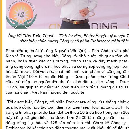
Ông Võ Trần Tuấn Thanh – Tỉnh ủy viên, Bí thư Huyện uỷ huyện 
phát biểu chúc mừng Công ty cổ phần Probiocare tại buổi lễ
Phát biểu tại buổi lễ, ông Nguyễn Văn Quý – Phó Chánh văn ph
Kinh tế Trung ương cho biết, Đảng và Nhà nước rất quan tâm và
hành, hoàn thiện các chủ trương, chính sách về đẩy mạnh phát t
ứng dụng công nghệ sinh học phục vụ sự nghiệp công nghiệp hóa 
hóa đất nước. Đối với việc phát triển một sản phẩm về công nghệ 
thuần Việt 100% từ nguồn Nông – Dược phẩm như Trùng Chi
cũng sẽ giúp tạo nguồn tiêu thụ ổn định đầu ra cho Nông – Dượ
Từ đó, sẽ giúp thúc đẩy việc phát triển kinh tế và mang giá trị 
của nông sản Việt Nam hướng đến quốc tế.
“Tôi được biết, Công ty cổ phần Probiocare cũng vừa thống nhất 
qua hợp đồng hợp tác toàn diện với Liên hiệp Hợp tác xã OCOP H
với giá trị phân phối dự kiến đạt tối thiểu 10 triệu hộp trong năm 20
này cũng sẽ giúp tiêu thụ được hơn 2.500 tấn nông phẩm, hơn 
đông trùng hạ thảo và 125 tấn nấm linh chi. Chưa kể Công ty 
Probiocare ký kết các hợp đồng thương mại xuất khẩu thì sẽ tiêu 