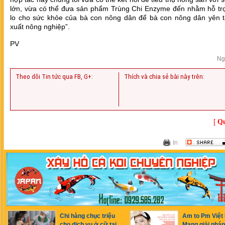
lớn, vừa có thể đưa sản phẩm Trùng Chi Enzyme đến nhằm hỗ tr
lo cho sức khỏe của bà con nông dân để bà con nông dân yên 
xuất nông nghiệp”.
PV
Ng
Theo dõi Tin tức qua FB, G+:
Thích và chia sẻ bài này trên:
[
Qu
In
Chi hàng chục triệu
Am to Pm Việt
cho dịch vụ ở cữ tại
Mang giải phá