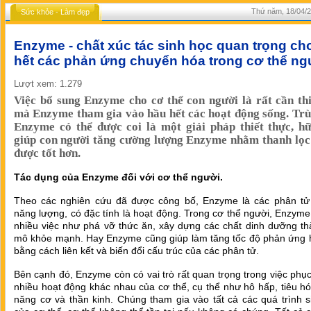
Thứ năm, 18/04/2
Sức khỏe - Làm đẹp
Enzyme - chất xúc tác sinh học quan trọng ch
hết các phản ứng chuyển hóa trong cơ thể ng
Lượt xem: 1.279
Việc bổ sung Enzyme cho cơ thể con người là rất cần thi
mà Enzyme tham gia vào hầu hết các hoạt động sống. Tr
Enzyme có thể được coi là một giải pháp thiết thực, h
giúp con người tăng cường lượng Enzyme nhằm thanh lọc
được tốt hơn.
Tác dụng của Enzyme đối với cơ thể người.
Theo các nghiên cứu đã được công bố, Enzyme là các phân tử 
năng lượng, có đặc tính là hoạt động. Trong cơ thể người, Enzyme
nhiều việc như phá vỡ thức ăn, xây dựng các chất dinh dưỡng th
mô khỏe mạnh. Hay Enzyme cũng giúp làm tăng tốc độ phản ứng 
bằng cách liên kết và biến đổi cấu trúc của các phân tử.
Bên cạnh đó, Enzyme còn có vai trò rất quan trọng trong việc phụ
nhiều hoạt động khác nhau của cơ thể, cụ thể như hô hấp, tiêu h
năng cơ và thần kinh. Chúng tham gia vào tất cả các quá trình 