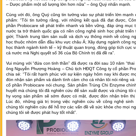
– Dược phẩm một số lượng lớn hơn nữa” – ông Quý nhấn mạnh.
Cùng với đó, ông Quý cũng tin tưởng vào sự phát triển lớn mạnh
phẩm: “Tôi tin tưởng rằng, với những kết quả đã đạt được, Côn
phần Probiocare sẽ phát triển nhanh và bền vững, đáp ứng mục t
nước ta trở thành quốc gia có nền công nghệ sinh học phát triển 
giới; Thành trung tâm sản xuất và dịch vụ thông minh về công n
học thuộc nhóm dẫn đầu khu vực châu Á; Xây dựng ngành công ng
học thành ngành kinh tế – kỹ thuật quan trọng, đóng góp tích cực
cả nước mà Nghị quyết số 36 của Bộ Chính trị đã đề ra”.
Vui mừng với “đứa con tinh thần” đã được ra đời sau 10 năm “thai
ông Nguyễn Phượng Hoàng – Chủ tịch HĐQT Công ty cổ phần Pro
chia sẻ: “Tôi rất hạnh phúc với sự kiện ngày hôm nay khi được m
đón nhận sản phẩm và dành tình cảm cho cá nhân tôi nói riêng và
cổ phần Probiocare nói chung. Sản phẩm Trùng Chi Enzyme chính
huyết mà chúng tôi đã nghiên cứu để sản xuất được và chúng tôi 
hy vọng sản phẩm sẽ sớm được có mặt, được đón nhận trên thị 
Lúc đó, những giá trị trong việc nghiên cứu về công nghệ sinh
chúng tôi nghiên cứu để hỗ trợ các vấn đề về sức khỏe cho mọi n
chúng tôi sẽ được phát huy tốt nhất”.