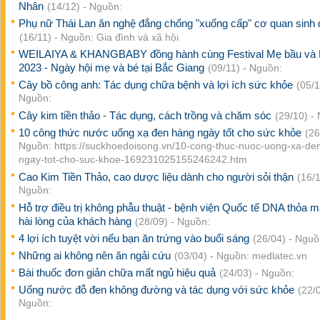
Nhân
(14/12) - Nguồn:
Phụ nữ Thái Lan ăn nghệ đắng chống "xuống cấp" cơ quan sinh 
(16/11) - Nguồn: Gia đình và xã hội
WEILAIYA & KHANGBABY đồng hành cùng Festival Mẹ bầu và
2023 - Ngày hội mẹ và bé tại Bắc Giang
(09/11) - Nguồn:
Cây bồ công anh: Tác dụng chữa bệnh và lợi ích sức khỏe
(05/1
Nguồn:
Cây kim tiền thảo - Tác dụng, cách trồng và chăm sóc
(29/10) -
10 công thức nước uống xạ đen hàng ngày tốt cho sức khỏe
(26
Nguồn: https://suckhoedoisong.vn/10-cong-thuc-nuoc-uong-xa-de
ngay-tot-cho-suc-khoe-169231025155246242.htm
Cao Kim Tiền Thảo, cao dược liệu dành cho người sỏi thận
(16/1
Nguồn:
Hỗ trợ điều trị không phẫu thuật - bệnh viện Quốc tế DNA thỏa 
hài lòng của khách hàng
(28/09) - Nguồn:
4 lợi ích tuyệt vời nếu bạn ăn trứng vào buổi sáng
(26/04) - Nguồ
Những ai không nên ăn ngải cứu
(03/04) - Nguồn: medlatec.vn
Bài thuốc đơn giản chữa mất ngủ hiệu quả
(24/03) - Nguồn:
Uống nước đỗ đen không đường và tác dụng với sức khỏe
(22/0
Nguồn: