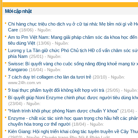
Mới cập nhật
Chi hàng chục triệu cho dịch vụ ở cữ tại nhà: Mẹ bỉm nói gì về H
Care
(18/06) - Nguồn:
Am to Pm Việt Nam: Mang giải pháp chăm sóc da khoa học đến
tiêu dùng Việt
(13/06) - Nguồn:
Lương y La Tân giữ chức Phó Chủ tịch HĐ cố vấn chăm sóc sứ
phía Nam
(25/01) - Nguồn:
Swisse: Bí quyết vàng cho cuộc sống năng động khoẻ mạng từ 
Kangaroo
(16/04) - Nguồn:
7 cách duy trì collagen cho làn da tươi trẻ
(20/10) - Nguồn:
www.24h.com.vn
9 loại thực phẩm tuyệt đối không kết hợp với trà
(25/05) - Nguồn:
Bí quyết giúp Noni Enzyme chinh phục được người tiêu dùng khó
(23/04) - Nguồn:
“Hành trình khôi phục phòng Nam dược chuẩn Y khoa”
(21/04) 
Enzyme - chất xúc tác sinh học quan trọng cho hầu hết các phả
chuyển hóa trong cơ thể người
(18/04) - Nguồn:
Kiên Giang: Hội nghị triển khai công tác tuyên truyền về Cây T
(29/03) - Nguồn: Chuyên trang Phụ Nữ & Pháp Luật