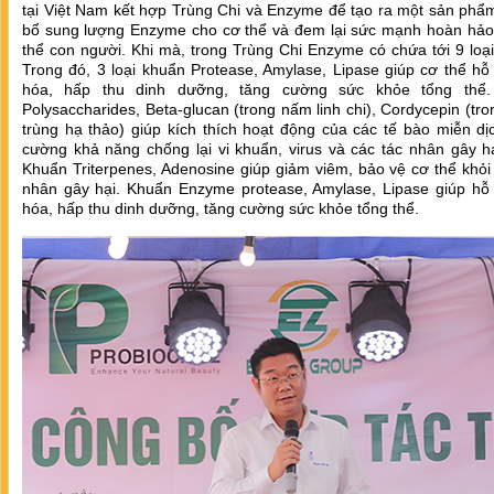
tại Việt Nam kết hợp Trùng Chi và Enzyme để tạo ra một sản phẩ
bổ sung lượng Enzyme cho cơ thể và đem lại sức mạnh hoàn hảo
thể con người. Khi mà, trong Trùng Chi Enzyme có chứa tới 9 loạ
Trong đó, 3 loại khuẩn Protease, Amylase, Lipase giúp cơ thể hỗ 
hóa, hấp thu dinh dưỡng, tăng cường sức khỏe tổng thể
Polysaccharides, Beta-glucan (trong nấm linh chi), Cordycepin (tr
trùng hạ thảo) giúp kích thích hoạt động của các tế bào miễn dị
cường khả năng chống lại vi khuẩn, virus và các tác nhân gây h
Khuẩn Triterpenes, Adenosine giúp giảm viêm, bảo vệ cơ thể khỏi
nhân gây hại. Khuẩn Enzyme protease, Amylase, Lipase giúp hỗ t
hóa, hấp thu dinh dưỡng, tăng cường sức khỏe tổng thể.