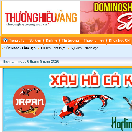
Trang chủ
Sự kiện
Kinh tế
Thị trường
Thương hiệu
Khoa học CN
Sức khỏe - Làm đẹp
Du lịch - ẩm thực
Sự kiện - Nhân vật
Thứ năm, ngày 6 tháng 8 năm 2026