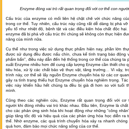
Enzyme đóng vai trò rất quan trọng đối với cơ thể con người
Cấu trúc của enzyme có mối liên hệ chặt chẽ với chức năng củ
trong cơ thể. Tuy nhiên, cấu trúc này cũng rất dễ dàng bị phá vỡ
yếu tố như nhiệt độ, bệnh tật và các điều kiện hóa chất độc hại.
enzyme đã bị phá vỡ cấu trúc thì chúng sẽ không còn thực hiện đ
năng của mình nữa.
Cụ thể như trong việc sử dụng thực phẩm hiện nay, phần lớn th
được sử dụng đều được nấu chín, chưa kể tình trạng báo động v
phẩm bẩn”, điều này dẫn đến hệ thống trong cơ thể của chúng ta 
xuất Enzyme nhiều hơn để cung cấp lượng Enzyme cần thiết cho q
tiêu hóa, xử lý các chất bảo vệ thực vật, tăng trưởng… Vì vậy, t
trình này, cơ thể sẽ lấy nguồn Enzyme chuyển hóa từ các cơ qua
gây ra tình trạng thiếu hụt Enzyme chuyển hóa nghiêm trọng. Tác
việc này khiến hầu hết chúng ta đều bị già đi hơn so với tuổi 
mình.
Cũng theo các nghiên cứu, Enzyme rất quan trọng đối với cơ 
người khi đóng nhiều vai trò khác nhau. Đầu tiên, Enzyme là chất
cho các phản ứng sinh hóa khi hoạt động như những “công nhân” 
giúp tăng tốc độ và hiệu quả của các phản ứng hóa học diễn ra 
thể. Nhờ enzyme, các quá trình chuyển hóa xảy ra nhanh chóng 
quả hơn, đảm bảo mọi chức năng sống của cơ thể.