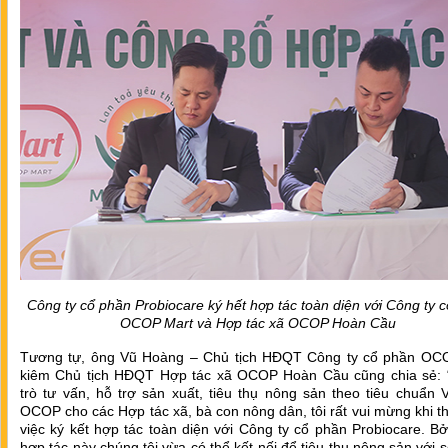
Công ty cổ phần Probiocare ký hết hợp tác toàn diện với Công ty 
OCOP Mart và Hợp tác xã OCOP Hoàn Cầu
Tương tự, ông Vũ Hoàng – Chủ tịch HĐQT Công ty cổ phần OC
kiêm Chủ tịch HĐQT Hợp tác xã OCOP Hoàn Cầu cũng chia sẻ: “
trò tư vấn, hỗ trợ sản xuất, tiêu thụ nông sản theo tiêu chuẩn 
OCOP cho các Hợp tác xã, bà con nông dân, tôi rất vui mừng khi t
việc ký kết hợp tác toàn diện với Công ty cổ phần Probiocare. Bởi
hợp tác này chúng tôi vừa có thể kết nối để tiêu thụ nông sản với 