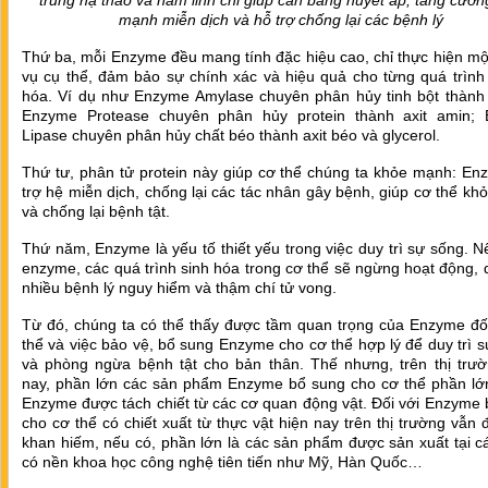
trùng hạ thảo và nấm linh chi giúp cân bằng huyết áp, tăng cườn
mạnh miễn dịch và hỗ trợ chống lại các bệnh lý
Thứ ba, mỗi Enzyme đều mang tính đặc hiệu cao, chỉ thực hiện m
vụ cụ thể, đảm bảo sự chính xác và hiệu quả cho từng quá trình
hóa. Ví dụ như Enzyme Amylase chuyên phân hủy tinh bột thành
Enzyme Protease chuyên phân hủy protein thành axit amin;
Lipase chuyên phân hủy chất béo thành axit béo và glycerol.
Thứ tư, phân tử protein này giúp cơ thể chúng ta khỏe mạnh: En
trợ hệ miễn dịch, chống lại các tác nhân gây bệnh, giúp cơ thể k
và chống lại bệnh tật.
Thứ năm, Enzyme là yếu tố thiết yếu trong việc duy trì sự sống. N
enzyme, các quá trình sinh hóa trong cơ thể sẽ ngừng hoạt động,
nhiều bệnh lý nguy hiểm và thậm chí tử vong.
Từ đó, chúng ta có thể thấy được tầm quan trọng của Enzyme đối
thể và việc bảo vệ, bổ sung Enzyme cho cơ thể hợp lý để duy trì 
và phòng ngừa bệnh tật cho bản thân. Thế nhưng, trên thị trườ
nay, phần lớn các sản phẩm Enzyme bổ sung cho cơ thể phần lớn
Enzyme được tách chiết từ các cơ quan động vật. Đối với Enzyme
cho cơ thể có chiết xuất từ thực vật hiện nay trên thị trường vẫn 
khan hiếm, nếu có, phần lớn là các sản phẩm được sản xuất tại 
có nền khoa học công nghệ tiên tiến như Mỹ, Hàn Quốc…