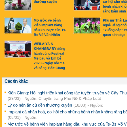
thường xuyên
cơ hội cho nh
bệnh nhân khô
răng bẩm sinh
Mơ ước về bệnh
Phụ nữ Thái La
viện implant hàng
nghệ đắng chố
đầu khu vực của Ts-
"xuống cấp" c
Bs Võ Văn Nhân
quan sinh dục
WEILAIYA &
KHANGBABY đồng
hành cùng Festival
Mẹ bầu và Em bé
2023 - Ngày hội mẹ
và bé tại Bắc Giang
Các tin khác
Kiên Giang: Hội nghị triển khai công tác tuyên truyền về Cây T
(29/03) - Nguồn: Chuyên trang Phụ Nữ & Pháp Luật
Lý do nên ăn củ dền thường xuyên
(18/03) - Nguồn:
Implant cá nhân hoá, cơ hội cho những bệnh nhân không răng b
(08/01) - Nguồn:
Mơ ước về bệnh viện implant hàng đầu khu vực của Ts-Bs Võ 