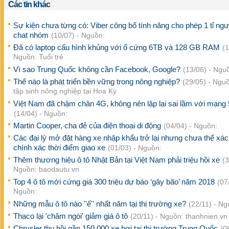
Các tin khác
Sự kiện chưa từng có: Viber công bố tính năng cho phép 1 tỉ ng
chat nhóm
(10/07) - Nguồn:
Đã có laptop cấu hình khủng với ổ cứng 6TB và 128 GB RAM
(1
Nguồn: Tuổi trẻ
Vì sao Trung Quốc không cần Facebook, Google?
(13/06) - Ngu
Thế nào là phát triển bền vững trong nông nghiệp?
(29/05) - Ngu
tập sinh nông nghiệp tại Hoa Kỳ
Việt Nam đã chậm chân 4G, không nên lặp lại sai lầm với mạng
(14/04) - Nguồn:
Martin Cooper, cha đẻ của điện thoại di động
(04/04) - Nguồn:
Các đại lý mở đặt hàng xe nhập khẩu trở lại nhưng chưa thể xác
chính xác thời điểm giao xe
(01/03) - Nguồn:
Thêm thương hiệu ô tô Nhật Bản tại Việt Nam phải triệu hồi xe
(3
Nguồn: baodautu.vn
Top 4 ô tô mới cứng giá 300 triệu dự báo ‘gây bão’ năm 2018
(07
Nguồn:
Những mẫu ô tô nào ''ế'' nhất năm tại thị trường xe?
(22/11) - Ng
Thaco lại 'châm ngòi' giảm giá ô tô
(20/11) - Nguồn: thanhnien.vn
Chrysler thu hồi gần 150.000 xe hơi tại thị trường Trung Quốc
(0