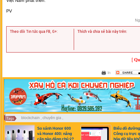
Việt Nam phát triển.
PV
Ng
Theo dõi Tin tức qua FB, G+:
Thích và chia sẻ bài này trên:
[
Qu
In
blockchain
,
chuyên gia
,
So sánh Honor 600
Biểu đồ đường
và Honor 400: nâng
Công cụ trực 
cấp nào đáng chú ý?
hóa dữ liệu kh