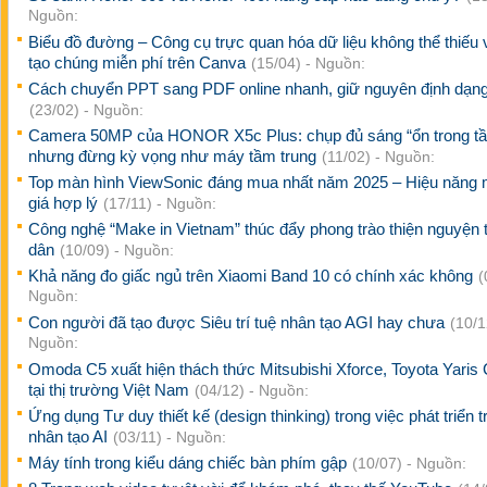
Nguồn:
Biểu đồ đường – Công cụ trực quan hóa dữ liệu không thể thiếu
tạo chúng miễn phí trên Canva
(15/04) - Nguồn:
Cách chuyển PPT sang PDF online nhanh, giữ nguyên định dạn
(23/02) - Nguồn:
Camera 50MP của HONOR X5c Plus: chụp đủ sáng “ổn trong tầ
nhưng đừng kỳ vọng như máy tầm trung
(11/02) - Nguồn:
Top màn hình ViewSonic đáng mua nhất năm 2025 – Hiệu năng 
giá hợp lý
(17/11) - Nguồn:
Công nghệ “Make in Vietnam” thúc đẩy phong trào thiện nguyện 
dân
(10/09) - Nguồn:
Khả năng đo giấc ngủ trên Xiaomi Band 10 có chính xác không
(
Nguồn:
Con người đã tạo được Siêu trí tuệ nhân tạo AGI hay chưa
(10/1
Nguồn:
Omoda C5 xuất hiện thách thức Mitsubishi Xforce, Toyota Yaris
tại thị trường Việt Nam
(04/12) - Nguồn:
Ứng dụng Tư duy thiết kế (design thinking) trong việc phát triển tr
nhân tạo AI
(03/11) - Nguồn:
Máy tính trong kiểu dáng chiếc bàn phím gập
(10/07) - Nguồn: