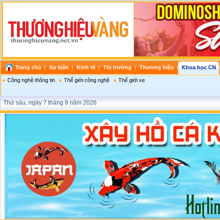
Trang chủ
Sự kiện
Kinh tế
Thị trường
Thương hiệu
Khoa học CN
Công nghệ thông tin
Thế giới công nghệ
Thế giới xe
Thứ sáu, ngày 7 tháng 8 năm 2026