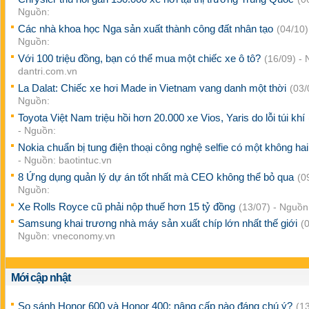
Nguồn:
Các nhà khoa học Nga sản xuất thành công đất nhân tạo
(04/10)
Nguồn:
Với 100 triệu đồng, bạn có thể mua một chiếc xe ô tô?
(16/09) -
dantri.com.vn
La Dalat: Chiếc xe hơi Made in Vietnam vang danh một thời
(03/
Nguồn:
Toyota Việt Nam triệu hồi hơn 20.000 xe Vios, Yaris do lỗi túi khí
- Nguồn:
Nokia chuẩn bị tung điện thoại công nghệ selfie có một không ha
- Nguồn: baotintuc.vn
8 Ứng dụng quản lý dự án tốt nhất mà CEO không thể bỏ qua
(0
Nguồn:
Xe Rolls Royce cũ phải nộp thuế hơn 15 tỷ đồng
(13/07) - Nguồn
Samsung khai trương nhà máy sản xuất chíp lớn nhất thế giới
(
Nguồn: vneconomy.vn
Mới cập nhật
So sánh Honor 600 và Honor 400: nâng cấp nào đáng chú ý?
(13