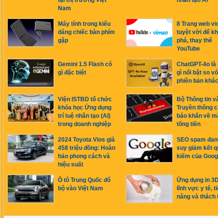
tại thị trường Việt
nhân tạo AI
Nam
Máy tính trong kiểu
8 Trang web vi
dáng chiếc bàn phím
tuyệt vời để k
gập
phá, thay thế
YouTube
Gemini 1.5 Flash có
ChatGPT-4o là 
gì đặc biệt
gì nổi bật so v
phiên bản khá
Viện ISTBD tổ chức
Bộ Thông tin v
khóa học Ứng dụng
Truyền thông 
trí tuệ nhân tạo (AI)
báo khẩn về m
trong doanh nghiệp
tống tiền
2024 Toyota Vios giá
SEO spam đan
458 triệu đồng: Hoàn
suy giảm kết q
hảo phong cách và
kiếm của Goog
hiệu suất
Ô tô Trung Quốc đổ
Ứng dụng in 3D
bộ vào Việt Nam
lĩnh vực y tế, 
năng và thách