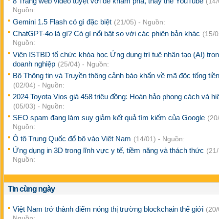
8 Trang web video tuyệt vời để khám phá, thay thế YouTube
(14/
Nguồn:
Gemini 1.5 Flash có gì đặc biệt
(21/05) - Nguồn:
ChatGPT-4o là gì? Có gì nổi bật so với các phiên bản khác
(15/0
Nguồn:
Viện ISTBD tổ chức khóa học Ứng dụng trí tuệ nhân tạo (AI) tro
doanh nghiệp
(25/04) - Nguồn:
Bộ Thông tin và Truyền thông cảnh báo khẩn về mã độc tống tiề
(02/04) - Nguồn:
2024 Toyota Vios giá 458 triệu đồng: Hoàn hảo phong cách và hi
(05/03) - Nguồn:
SEO spam đang làm suy giảm kết quả tìm kiếm của Google
(20
Nguồn:
Ô tô Trung Quốc đổ bộ vào Việt Nam
(14/01) - Nguồn:
Ứng dụng in 3D trong lĩnh vực y tế, tiềm năng và thách thức
(21/
Nguồn:
Tin cùng ngày
Việt Nam trở thành điểm nóng thị trường blockchain thế giới
(20/
Nguồn: