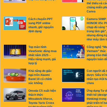
thể thiếu và cá
chúng miễn phí
Canva
Cách chuyển PPT
Camera 50MP 
sang PDF online
HONOR X5c Pl
nhanh, giữ nguyên
chụp đủ sáng 
định dạng
trong tầm giá”,
nhưng đừng k
như máy tầm t
Top màn hình
Công nghệ “Ma
ViewSonic đáng mua
Vietnam” thúc
nhất năm 2025 –
phong trào thi
Hiệu năng mạnh, giá
nguyện toàn d
hợp lý
Khả năng đo giấc
Con người đã 
ngủ trên Xiaomi
được Siêu trí t
Band 10 có chính
nhân tạo AGI h
xác không
chưa
Omoda C5 xuất hiện
Ứng dụng Tư d
thách thức
thiết kế (desig
Mitsubishi Xforce,
thinking) trong
Toyota Yaris Cross
phát triển trí tu