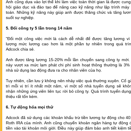
Anh cũng dựa vào lợi thế khi làm việc toàn thời gian là được cun
hội giáo dục và đào tạo để nâng cao kỹ năng như lập trình máy 
toán. Những kỹ năng này giúp anh được thăng chức và tăng lươn
suốt sự nghiệp.
5. Đổi công ty 5 lần trong 14 năm
"Đổi một công việc mới là cách dễ nhất để được tăng lương vì
lượng mức lương cao hơn là một phần tự nhiên trong quá trìn
Adcock chia sẻ.
Anh được tăng lương 15-20% mỗi lần chuyển sang công ty mới.
này vượt xa mức lạm phát chi phí sinh hoạt thông thường là 3%
nhà sử dụng lao động đưa ra cho nhân viên của họ.
Tuy nhiên, cần lưu ý không nên nhảy việc quá thường xuyên. Cố 
trì mỗi vị trí ít nhất một năm, vì một số nhà tuyển dụng sẽ kh
nhận những ứng viên liên tục rời bỏ công ty. Quá trình tuyển dụng
thiệu rất tốn kém.
6. Tự động hóa mọi thứ
Adcock đã sử dụng các khoản khấu trừ tiền lương tự động cho 40
Roth IRA của mình. Anh cũng chuyển khoản ngân hàng tự động 
tiền vào tài khoản môi giới. Điều này giúp đảm bảo anh tiết kiệm t