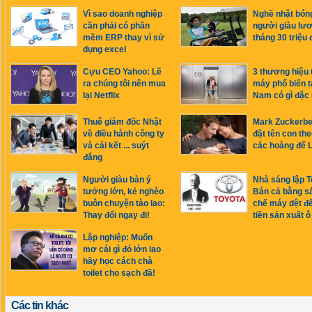
Vì sao doanh nghiệp
Nghề nhặt bón
cần phải có phần
người giàu lư
mềm ERP thay vì sử
tháng 30 triệu 
dụng excel
Cựu CEO Yahoo: Lẽ
3 thương hiệu 
ra chúng tôi nên mua
máy phổ biến tạ
lại Netflix
Nam có gì đặc 
Thuê giám đốc Nhật
Mark Zuckerber
về điều hành công ty
đặt tên con the
và cái kết ... suýt
các hoàng đế 
đắng
Người giàu bàn ý
Nhà sáng lập T
tưởng lớn, kẻ nghèo
Bán cả bằng s
buôn chuyện tào lao:
chế máy dệt đ
Thay đổi ngay đi!
tiền sản xuất ô
Lập nghiệp: Muốn
mơ cái gì đó lớn lao
hãy học cách chà
toilet cho sạch đã!
Các tin khác