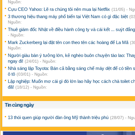
Nguồn:
Cựu CEO Yahoo: Lẽ ra chúng tôi nên mua lại Netflix
(11/05) - Ng
3 thương hiệu thang máy phổ biến tại Việt Nam có gì đặc biệt
(03
Nguồn:
Thuê giám đốc Nhật về điều hành công ty và cái kết ... suýt đắn
- Nguồn:
Mark Zuckerberg lại đặt tên con theo tên các hoàng đế La Mã
(3
Nguồn:
Người giàu bàn ý tưởng lớn, kẻ nghèo buôn chuyện tào lao: Thay
ngay đi!
(24/01) - Nguồn:
Nhà sáng lập Toyota: Bán cả bằng sáng chế máy dệt để có tiền 
ô tô
(03/01) - Nguồn:
Lập nghiệp: Muốn mơ cái gì đó lớn lao hãy học cách chà toilet c
đã!
(18/12) - Nguồn:
Tin cùng ngày
13 thói quen giúp người đàn ông Mỹ thành triệu phú
(28/07) - Ng