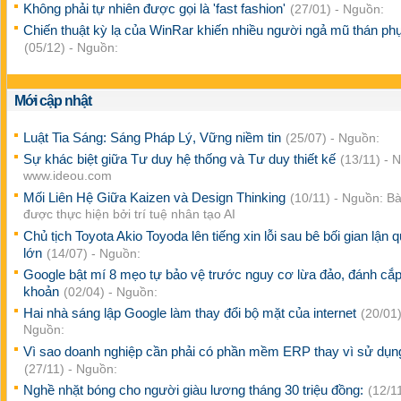
Không phải tự nhiên được gọi là 'fast fashion'
(27/01) - Nguồn:
Chiến thuật kỳ lạ của WinRar khiến nhiều người ngả mũ thán ph
(05/12) - Nguồn:
Mới cập nhật
Luật Tia Sáng: Sáng Pháp Lý, Vững niềm tin
(25/07) - Nguồn:
Sự khác biệt giữa Tư duy hệ thống và Tư duy thiết kế
(13/11) - 
www.ideou.com
Mối Liên Hệ Giữa Kaizen và Design Thinking
(10/11) - Nguồn: Bài
được thực hiện bởi trí tuệ nhân tạo AI
Chủ tịch Toyota Akio Toyoda lên tiếng xin lỗi sau bê bối gian lận
lớn
(14/07) - Nguồn:
Google bật mí 8 mẹo tự bảo vệ trước nguy cơ lừa đảo, đánh cắp 
khoản
(02/04) - Nguồn:
Hai nhà sáng lập Google làm thay đổi bộ mặt của internet
(20/01)
Nguồn:
Vì sao doanh nghiệp cần phải có phần mềm ERP thay vì sử dụn
(27/11) - Nguồn:
Nghề nhặt bóng cho người giàu lương tháng 30 triệu đồng:
(12/11