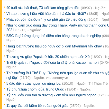
40 tuổi rửa bát thuê, 70 tuổi làm tổng giám đốc
(09/07) - Nguồn:
Vì sao thương hiệu Việt hấp dẫn nhà đầu tư Nhật?
(18/05) - Ngu
Phát sốt với hóa đơn 4 ly cà phê gần 29 triệu đồng
(20/04) - Ngu
Những cảm xúc đong đầy trong Thank Party mừng thành công
2021
(09/12) - Nguồn:
BSC là gì? ứng dụng thẻ điểm cân bằng trong doanh nghiệp
(09/
Nguồn:
Hàng loạt thương hiệu có nguy cơ bị dân Myanmar tẩy chay
(10
Nguồn:
Thương vụ giúp Pepsi sở hữu 20 chiến hạm Liên Xô
(18/07) - N
Triết lý quản trị ''ngược đời''của tu sĩ tỷ phú Kazuo Inamori
(24/04
Nguồn:
Thứ trưởng Bùi Thế Duy: ''Không nên quá lạc quan về câu chuy
nghiệp''
(21/10) - Nguồn: vneconomy.vn
5 đặc điểm của người có năng lực
(10/10) - Nguồn: Trí Thức Trẻ
Tỷ phú 'chúa chổm' của Trung Quốc
(19/04) - Nguồn:
Tỷ phú đẩy con trai ra đường kiếm tiền như người nghèo
(12/03)
Nguồn:
11 quy tắc tiết kiệm tiền của người giàu
(25/02) - Nguồn: