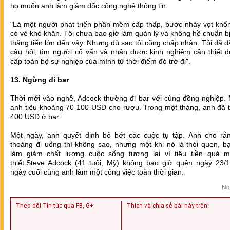
họ muốn anh làm giám đốc công nghệ thông tin.
"Là một người phát triển phần mềm cấp thấp, bước nhảy vọt khổn
có vẻ khó khăn. Tôi chưa bao giờ làm quản lý và không hề chuẩn b
thăng tiến lớn đến vậy. Nhưng dù sao tôi cũng chấp nhận. Tôi đã đ
câu hỏi, tìm người cố vấn và nhận được kinh nghiệm cần thiết đ
cấp toàn bộ sự nghiệp của mình từ thời điểm đó trở đi".
13. Ngừng đi bar
Thời mới vào nghề, Adcock thường đi bar với cùng đồng nghiệp. 
anh tiêu khoảng 70-100 USD cho rượu. Trong một tháng, anh đã t
400 USD ở bar.
Một ngày, anh quyết định bỏ bớt các cuộc tụ tập. Anh cho rằn
thoảng đi uống thì không sao, nhưng một khi nó là thói quen, b
làm giảm chất lượng cuộc sống tương lai vì tiêu tiền quá 
thiết.Steve Adcock (41 tuổi, Mỹ) không bao giờ quên ngày 23/1
ngày cuối cùng anh làm một công việc toàn thời gian.
Ng
Theo dõi Tin tức qua FB, G+:
Thích và chia sẻ bài này trên: