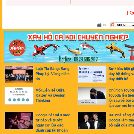
[
Qu
In
Luật Tia Sáng: Sáng
Sự khác biệt g
Pháp Lý, Vững niềm
duy hệ thống v
tin
duy thiết kế
Mối Liên Hệ Giữa
Chủ tịch Toyot
Kaizen và Design
Toyoda lên tiến
Thinking
lỗi sau bê bối 
lận quy mô lớn
Google bật mí 8 mẹo
Hai nhà sáng l
tự bảo vệ trước
Google làm tha
nguy cơ lừa đảo,
bộ mặt của int
đánh cắp tài khoản