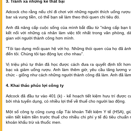
3. Tránh xa những kẻ thất bại
Adcock cho rằng nếu chỉ đi chơi với những người thích uống rượ
bar và vung tiền, có thể bạn sẽ làm theo thói quen chi tiêu đó.
Anh đã nâng cấp cuộc sống của mình bắt đầu từ "nâng cấp bạn b
kết nối với những cá nhân làm việc tốt nhất trong văn phòng, d
gian với người thành công hơn mình.
"Tôi tạo dựng mối quan hệ với họ. Những thói quen của họ đã ản
đến tôi. Chúng tôi tạo động lực cho nhau".
Vị triệu phú tự thân đã học được cách đưa ra quyết định tốt hơn
bạc và giảm uống rượu. Anh làm thêm giờ, yêu cầu tăng lương v
chức - giống như cách những người thành công đã làm. Anh đã là
4. Khai thác phúc lợi công ty
Adcock đã đầu tư vào 401 (k) - kế hoạch tiết kiệm hưu trí được 
bởi nhà tuyển dụng, có nhiều lợi thế về thuế cho người lao động.
Một số công ty cũng cung cấp Tài khoản Tiết kiệm Y tế (HSA), g
viên tiết kiệm tiền trước thuế cho nhiều chi phí y tế đủ tiêu chuẩn
khoản khấu trừ và thuốc men.