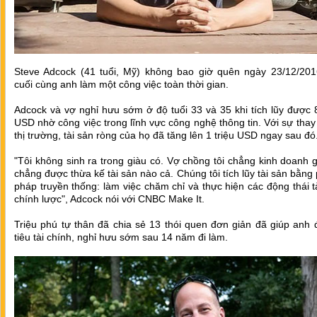
Steve Adcock (41 tuổi, Mỹ) không bao giờ quên ngày 23/12/201
cuối cùng anh làm một công việc toàn thời gian.
Adcock và vợ nghỉ hưu sớm ở độ tuổi 33 và 35 khi tích lũy được
USD nhờ công việc trong lĩnh vực công nghệ thông tin. Với sự thay
thị trường, tài sản ròng của họ đã tăng lên 1 triệu USD ngay sau đó
"Tôi không sinh ra trong giàu có. Vợ chồng tôi chẳng kinh doanh 
chẳng được thừa kế tài sản nào cả. Chúng tôi tích lũy tài sản bằn
pháp truyền thống: làm việc chăm chỉ và thực hiện các động thái t
chính lược", Adcock nói với CNBC Make It.
Triệu phú tự thân đã chia sẻ 13 thói quen đơn giản đã giúp anh
tiêu tài chính, nghỉ hưu sớm sau 14 năm đi làm.