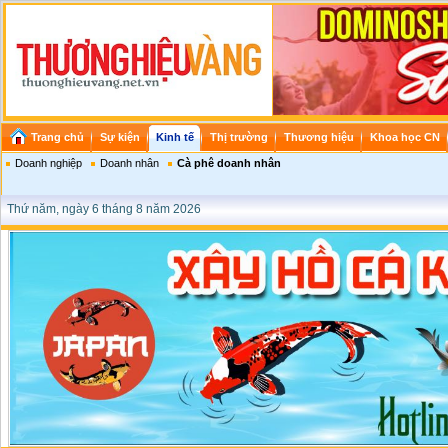
Trang chủ
Sự kiện
Kinh tế
Thị trường
Thương hiệu
Khoa học CN
Doanh nghiệp
Doanh nhân
Cà phê doanh nhân
Thứ năm, ngày 6 tháng 8 năm 2026