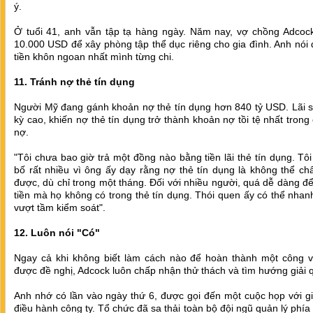
ý.
Ở tuổi 41, anh vẫn tập tạ hàng ngày. Năm nay, vợ chồng Adcock
10.000 USD để xây phòng tập thể dục riêng cho gia đình. Anh nói 
tiền khôn ngoan nhất mình từng chi.
11. Tránh nợ thẻ tín dụng
Người Mỹ đang gánh khoản nợ thẻ tín dụng hơn 840 tỷ USD. Lãi s
kỳ cao, khiến nợ thẻ tín dụng trở thành khoản nợ tồi tệ nhất trong 
nợ.
"Tôi chưa bao giờ trả một đồng nào bằng tiền lãi thẻ tín dụng. Tôi
bố rất nhiều vì ông ấy dạy rằng nợ thẻ tín dụng là không thể c
được, dù chỉ trong một tháng. Đối với nhiều người, quá dễ dàng để
tiền mà họ không có trong thẻ tín dụng. Thói quen ấy có thể nha
vượt tầm kiểm soát".
12. Luôn nói "Có"
Ngay cả khi không biết làm cách nào để hoàn thành một công v
được đề nghị, Adcock luôn chấp nhận thử thách và tìm hướng giải 
Anh nhớ có lần vào ngày thứ 6, được gọi đến một cuộc họp với g
điều hành công ty. Tổ chức đã sa thải toàn bộ đội ngũ quản lý phía 