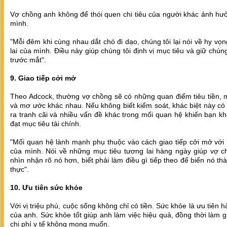
Vợ chồng anh không để thói quen chi tiêu của người khác ảnh hư
mình.
"Mỗi đêm khi cùng nhau dắt chó đi dạo, chúng tôi lại nói về hy vọ
lai của mình. Điều này giúp chúng tôi định vị mục tiêu và giữ chún
trước mắt".
9. Giao tiếp cởi mở
Theo Adcock, thường vợ chồng sẽ có những quan điểm tiêu tiền, 
và mơ ước khác nhau. Nếu không biết kiểm soát, khác biệt này có
ra tranh cãi và nhiều vấn đề khác trong mối quan hệ khiến bạn k
đạt mục tiêu tài chính.
"Mối quan hệ lành mạnh phụ thuộc vào cách giao tiếp cởi mở với
của mình. Nói về những mục tiêu tương lai hàng ngày giúp vợ ch
nhìn nhận rõ nó hơn, biết phải làm điều gì tiếp theo để biến nó th
thực".
10. Ưu tiên sức khỏe
Với vị triệu phú, cuộc sống không chỉ có tiền. Sức khỏe là ưu tiên 
của anh. Sức khỏe tốt giúp anh làm việc hiệu quả, đồng thời làm 
chi phí y tế không mong muốn.