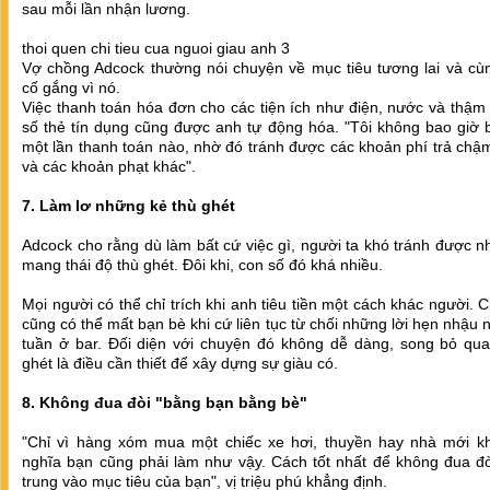
sau mỗi lần nhận lương.
thoi quen chi tieu cua nguoi giau anh 3
Vợ chồng Adcock thường nói chuyện về mục tiêu tương lai và cù
cố gắng vì nó.
Việc thanh toán hóa đơn cho các tiện ích như điện, nước và thậm
số thẻ tín dụng cũng được anh tự động hóa. "Tôi không bao giờ 
một lần thanh toán nào, nhờ đó tránh được các khoản phí trả chậm,
và các khoản phạt khác".
7. Làm lơ những kẻ thù ghét
Adcock cho rằng dù làm bất cứ việc gì, người ta khó tránh được 
mang thái độ thù ghét. Đôi khi, con số đó khá nhiều.
Mọi người có thể chỉ trích khi anh tiêu tiền một cách khác người. 
cũng có thể mất bạn bè khi cứ liên tục từ chối những lời hẹn nhậu 
tuần ở bar. Đối diện với chuyện đó không dễ dàng, song bỏ qua
ghét là điều cần thiết để xây dựng sự giàu có.
8. Không đua đòi "bằng bạn bằng bè"
"Chỉ vì hàng xóm mua một chiếc xe hơi, thuyền hay nhà mới k
nghĩa bạn cũng phải làm như vậy. Cách tốt nhất để không đua đò
trung vào mục tiêu của bạn", vị triệu phú khẳng định.