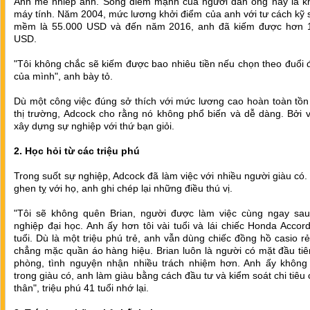
Anh mê nhiếp ảnh. Song điểm mạnh của người đàn ông này là k
máy tính. Năm 2004, mức lương khởi điểm của anh với tư cách kỹ
mềm là 55.000 USD và đến năm 2016, anh đã kiếm được hơn 
USD.
"Tôi không chắc sẽ kiếm được bao nhiêu tiền nếu chọn theo đuổi
của mình", anh bày tỏ.
Dù một công việc đúng sở thích với mức lương cao hoàn toàn tồn 
thị trường, Adcock cho rằng nó không phổ biến và dễ dàng. Bởi 
xây dựng sự nghiệp với thứ bạn giỏi.
2. Học hỏi từ các triệu phú
Trong suốt sự nghiệp, Adcock đã làm việc với nhiều người giàu có.
ghen tỵ với họ, anh ghi chép lại những điều thú vị.
"Tôi sẽ không quên Brian, người được làm việc cùng ngay sau 
nghiệp đại học. Anh ấy hơn tôi vài tuổi và lái chiếc Honda Acco
tuổi. Dù là một triệu phú trẻ, anh vẫn dùng chiếc đồng hồ casio rẻ
chẳng mặc quần áo hàng hiệu. Brian luôn là người có mặt đầu ti
phòng, tình nguyện nhận nhiều trách nhiệm hơn. Anh ấy không 
trong giàu có, anh làm giàu bằng cách đầu tư và kiểm soát chi tiêu
thân", triệu phú 41 tuổi nhớ lại.