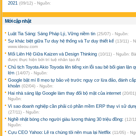
2021
(09/12) - Nguồn:
Mới cập nhật
Luật Tia Sáng: Sáng Pháp Lý, Vững niềm tin
(25/07) - Nguồn:
Sự khác biệt giữa Tư duy hệ thống và Tư duy thiết kế
(13/11) - 
www.ideou.com
Mối Liên Hệ Giữa Kaizen và Design Thinking
(10/11) - Nguồn: Bài
được thực hiện bởi trí tuệ nhân tạo AI
Chủ tịch Toyota Akio Toyoda lên tiếng xin lỗi sau bê bối gian lận
lớn
(14/07) - Nguồn:
Google bật mí 8 mẹo tự bảo vệ trước nguy cơ lừa đảo, đánh cắp 
khoản
(02/04) - Nguồn:
Hai nhà sáng lập Google làm thay đổi bộ mặt của internet
(20/01)
Nguồn:
Vì sao doanh nghiệp cần phải có phần mềm ERP thay vì sử dụn
(27/11) - Nguồn:
Nghề nhặt bóng cho người giàu lương tháng 30 triệu đồng:
(12/11
Nguồn:
Cựu CEO Yahoo: Lẽ ra chúng tôi nên mua lại Netflix
(11/05) - Ng