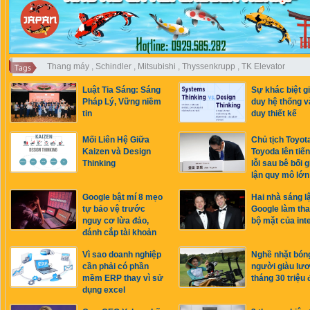
Thang máy
,
Schindler
,
Mitsubishi
,
Thyssenkrupp
,
TK Elevator
Luật Tia Sáng: Sáng
Sự khác biệt g
Pháp Lý, Vững niềm
duy hệ thống v
tin
duy thiết kế
Mối Liên Hệ Giữa
Chủ tịch Toyot
Kaizen và Design
Toyoda lên tiến
Thinking
lỗi sau bê bối 
lận quy mô lớn
Google bật mí 8 mẹo
Hai nhà sáng l
tự bảo vệ trước
Google làm tha
nguy cơ lừa đảo,
bộ mặt của int
đánh cắp tài khoản
Vì sao doanh nghiệp
Nghề nhặt bón
cần phải có phần
người giàu lư
mềm ERP thay vì sử
tháng 30 triệu 
dụng excel