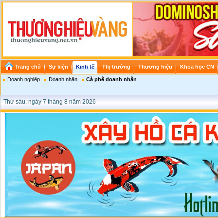
Trang chủ
Sự kiện
Kinh tế
Thị trường
Thương hiệu
Khoa học CN
Doanh nghiệp
Doanh nhân
Cà phê doanh nhân
Thứ sáu, ngày 7 tháng 8 năm 2026