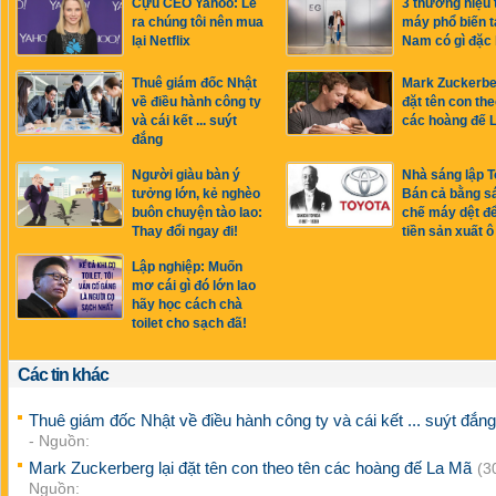
Cựu CEO Yahoo: Lẽ
3 thương hiệu 
ra chúng tôi nên mua
máy phổ biến tạ
lại Netflix
Nam có gì đặc 
Thuê giám đốc Nhật
Mark Zuckerber
về điều hành công ty
đặt tên con the
và cái kết ... suýt
các hoàng đế 
đắng
Người giàu bàn ý
Nhà sáng lập T
tưởng lớn, kẻ nghèo
Bán cả bằng s
buôn chuyện tào lao:
chế máy dệt đ
Thay đổi ngay đi!
tiền sản xuất ô
Lập nghiệp: Muốn
mơ cái gì đó lớn lao
hãy học cách chà
toilet cho sạch đã!
Các tin khác
Thuê giám đốc Nhật về điều hành công ty và cái kết ... suýt đắn
- Nguồn:
Mark Zuckerberg lại đặt tên con theo tên các hoàng đế La Mã
(3
Nguồn: