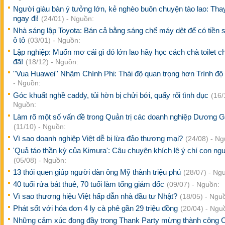
Người giàu bàn ý tưởng lớn, kẻ nghèo buôn chuyện tào lao: Thay
ngay đi!
(24/01) - Nguồn:
Nhà sáng lập Toyota: Bán cả bằng sáng chế máy dệt để có tiền 
ô tô
(03/01) - Nguồn:
Lập nghiệp: Muốn mơ cái gì đó lớn lao hãy học cách chà toilet c
đã!
(18/12) - Nguồn:
''Vua Huawei'' Nhậm Chính Phi: Thái độ quan trọng hơn Trình độ
- Nguồn:
Góc khuất nghề caddy, tủi hờn bị chửi bới, quấy rối tình dục
(16/
Nguồn:
Làm rõ một số vấn đề trong Quản trị các doanh nghiệp Dương G
(11/10) - Nguồn:
Vì sao doanh nghiệp Việt dễ bị lừa đảo thương mại?
(24/08) - Ng
'Quả táo thần kỳ của Kimura': Câu chuyện khích lệ ý chí con ng
(05/08) - Nguồn:
13 thói quen giúp người đàn ông Mỹ thành triệu phú
(28/07) - Ng
40 tuổi rửa bát thuê, 70 tuổi làm tổng giám đốc
(09/07) - Nguồn:
Vì sao thương hiệu Việt hấp dẫn nhà đầu tư Nhật?
(18/05) - Ngu
Phát sốt với hóa đơn 4 ly cà phê gần 29 triệu đồng
(20/04) - Ngu
Những cảm xúc đong đầy trong Thank Party mừng thành công