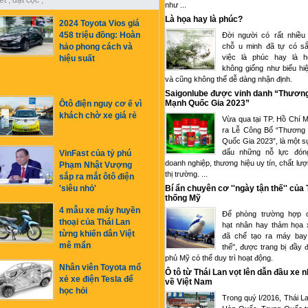
ết
,
đặt cọc
,
như ...
Là họa hay là phúc?
2024 Toyota Vios giá
458 triệu đồng: Hoàn
Đời người có rất nhiều
chỗ u minh đã tự có sắ
hảo phong cách và
việc là phúc hay là 
hiệu suất
không giống như biểu hi
và cũng không thể dễ dàng nhận định.
Saigonlube được vinh danh “Thươn
Mạnh Quốc Gia 2023”
Ôtô điện nguy cơ ế vì
khách chờ xe giá rẻ
Vừa qua tại TP. Hồ Chí M
ra Lễ Công Bố “Thương
Quốc Gia 2023”, là một s
dấu những nỗ lực đón
VinFast của tỷ phú
doanh nghiệp, thương hiệu uy tín, chất lượ
Phạm Nhật Vượng
thị trường. ...
sắp ra mắt ôtô điện
Bí ẩn chuyên cơ ''ngày tận thế'' của
'siêu nhỏ'
thống Mỹ
4 mẫu xe máy huyền
Để phòng trường hợp c
thoại của Thái Lan
hạt nhân hay thảm họa 
từng khiến dân Việt
đã chế tạo ra máy bay
mê mẩn
thế", được trang bị đầy 
phủ Mỹ có thể duy trì hoạt động.
Nhân viên Toyota mổ
Ô tô từ Thái Lan vọt lên dẫn đầu xe 
xẻ xe điện Tesla để
về Việt Nam
học hỏi
Trong quý I/2016, Thái L