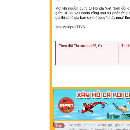
Một khi nguồn cung từ Honda Việt Nam dồi dà
giữa HEAD và Honda cũng như sự phản ứng thí
giá thì có lẽ giá bán sẽ khó lòng "nhảy múa" th
theo Autopro/TTVN
Theo dõi Tin tức qua FB, G+:
Thích
xe máy
,
Honda
,
xe tay ga
,
giá xe H