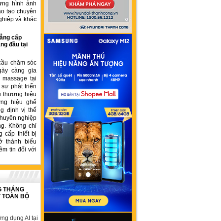
ựng hình ảnh
ào tạo chuyên
ghiệp và khác
ẳng cấp
ng đầu tại
cầu chăm sóc
gày càng gia
ế massage tại
sự phát triển
u thương hiệu
ơng hiệu ghế
 định vị thế
chuyên nghiệp
ng. Không chỉ
 cấp thiết bị
ở thành biểu
ềm tin đối với
G THÁNG
T TOÀN BỘ
ng dụng AI tại