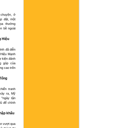
 chuyện, ở
p đặt, một
họa thường
ện bề ngoài
g Hiệu
inh đã diễn
 Hiệu Mạnh
ự kiện đánh
g góp của
ng cao trên
 Tổng
hiến tranh
xảy ra, Mỹ
 "ngày tận
đủ để chính
nhập khẩu
an vượt qua