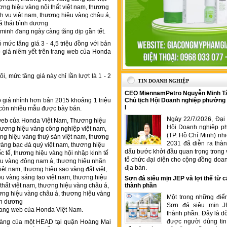
minh đang ngày càng tăng dịp gần tết.
mức tăng giá 3 - 4,5 triệu đồng với bản
eo giá niêm yết trên trang web của Honda
i, mức tăng giá này chỉ lần lượt là 1 - 2
TIN DOANH NGHIỆP
CEO MiennamPetro Nguyễn Minh T
ó giá nhỉnh hơn bản 2015 khoảng 1 triệu
Chủ tịch Hội Doanh nghiệp phường
I
g còn nhiều mẫu được bày bán.
Ngày 22/7/2026, Đại 
Hội Doanh nghiệp p
(TP. Hồ Chí Minh) nh
2031 đã diễn ra thà
dấu bước khởi đầu quan trọng trong 
tổ chức đại diện cho cộng đồng doan
địa bàn.
Sơn đá siêu mịn JEP và lợi thế từ c
thành phần
Một trong những điể
Sơn đá siêu mịn J
trang web của Honda Việt Nam.
thành phần. Đây là 
được người dùng tin
n hàng của một HEAD tại quận Hoàng Mai