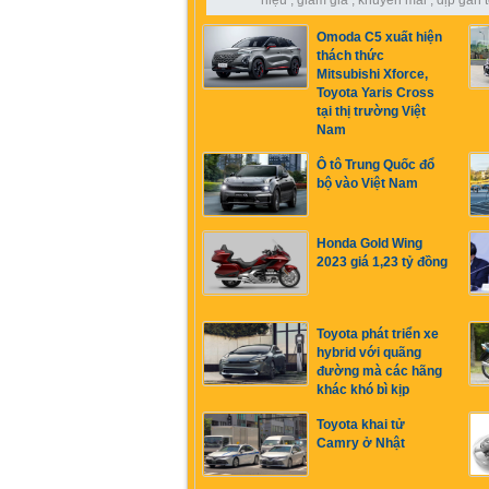
hiệu
,
giảm giá
,
khuyến mãi
,
dịp gần t
Omoda C5 xuất hiện
thách thức
Mitsubishi Xforce,
Toyota Yaris Cross
tại thị trường Việt
Nam
Ô tô Trung Quốc đổ
bộ vào Việt Nam
Honda Gold Wing
2023 giá 1,23 tỷ đồng
Toyota phát triển xe
hybrid với quãng
đường mà các hãng
khác khó bì kịp
Toyota khai tử
Camry ở Nhật