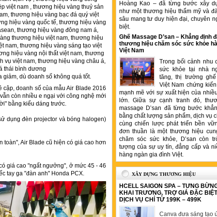
Hoàng Kao – đã từng bước xây d
như một thương hiệu thẩm mỹ và đ
sâu mang tư duy hiện đại, chuyên n
biệt.
Ghế Massage D’san – Khẳng định đ
thương hiệu chăm sóc sức khỏe hà
Việt Nam
Trong bối cảnh nhu 
sức khỏe tại nhà n
a giảm, dù doanh số không quá tốt.
tăng, thị trường gh
Việt Nam chứng kiến 
cập, doanh số của mẫu Air Blade 2016
mạnh mẽ với sự xuất hiện của nhiề
vẫn còn nhiều e ngại với công nghệ mới
lớn. Giữa sự cạnh tranh đó, thư
i" bằng kiểu dáng trước.
massage D’san đã từng bước khẳng
bằng chất lượng sản phẩm, dịch vụ 
(sử dụng đèn projector và bóng halogen)
cùng chiến lược phát triển bền vữ
đơn thuần là một thương hiệu cung
chăm sóc sức khỏe, D’san còn tr
n toàn", Air Blade cũ hiện có giá cao hơn
tượng của sự uy tín, đẳng cấp và ni
hàng ngàn gia đình Việt.
 có giá cao "ngất ngưởng", ở mức 45 - 46
hiếc tay ga "đàn anh" Honda PCX.
XÂY DỰNG THƯƠNG HIỆU
HCELL SAIGON SPA – TƯNG BỪN
KHAI TRƯƠNG, TRỢ GIÁ ĐẶC BIỆ
DỊCH VỤ CHỈ TỪ 199K – 499K
Canva đưa sáng tạo ứ