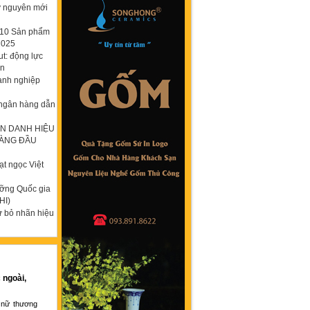
ỷ nguyên mới
p 10 Sản phẩm
2025
t: động lực
ơn
anh nghiệp
 ngân hàng dẫn
N DANH HIỆU
HÀNG ĐẦU
t ngọc Việt
ưỡng Quốc gia
HI)
ừ bỏ nhãn hiệu
 ngoài,
 nữ thương