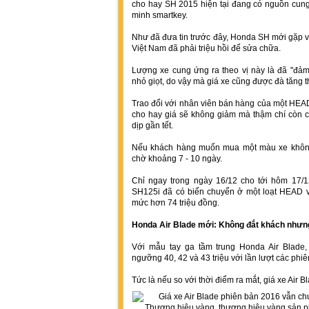
cho hay SH 2015 hiện tại đang có nguồn cung 
minh smartkey.
Như đã đưa tin trước đây, Honda SH mới gặp 
Việt Nam đã phải triệu hồi để sửa chữa.
Lượng xe cung ứng ra theo vị này là đã "đảm
nhỏ giọt, do vậy mà giá xe cũng được đà tăng t
Trao đổi với nhân viên bán hàng của một HEAD
cho hay giá sẽ không giảm mà thậm chí còn có
dịp gần tết.
Nếu khách hàng muốn mua một màu xe không 
chờ khoảng 7 - 10 ngày.
Chỉ ngay trong ngày 16/12 cho tới hôm 17/12
SH125i đã có biến chuyển ở một loạt HEAD vớ
mức hơn 74 triệu đồng.
Honda Air Blade mới: Không đắt khách nhưn
Với mẫu tay ga tầm trung Honda Air Blade
ngưỡng 40, 42 và 43 triệu với lần lượt các phi
Tức là nếu so với thời điểm ra mắt, giá xe Air 