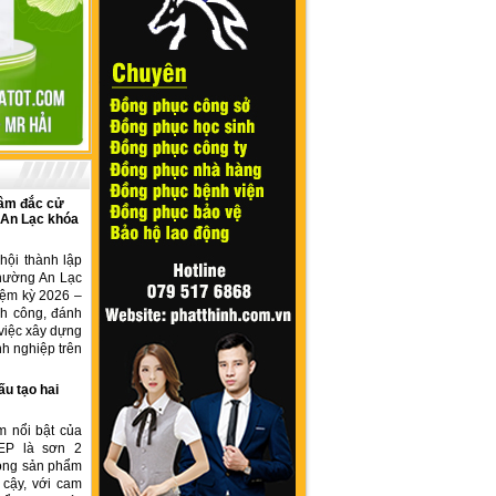
âm đắc cử
 An Lạc khóa
hội thành lập
hường An Lạc
iệm kỳ 2026 –
nh công, đánh
việc xây dựng
h nghiệp trên
ấu tạo hai
m nổi bật của
EP là sơn 2
dòng sản phẩm
 cậy, với cam