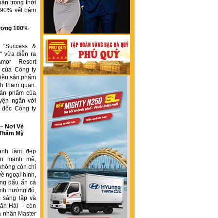
ẩn trong thời
n 90% vết bám
g
 lượng 100%
h "Success &
" vừa diễn ra
Amor Resort
 của Công ty
ều sản phẩm
́ch tham quan.
sản phẩm của
yện ngắn với
́m đốc Công ty
 Nơi Vẻ
 Thẩm Mỹ
ành làm đẹp
iển mạnh mẽ,
không còn chỉ
về ngoại hình,
ng dấu ấn cá
ịnh hướng đó,
 sáng lập và
ăn Hải – còn
á nhân Master