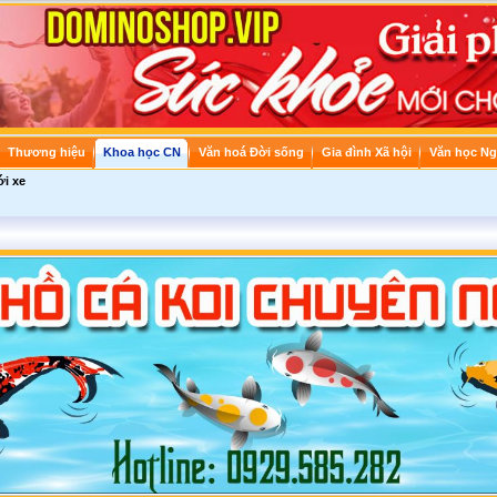
Thương hiệu
Khoa học CN
Văn hoá Đời sống
Gia đình Xã hội
Văn học Ng
ới xe