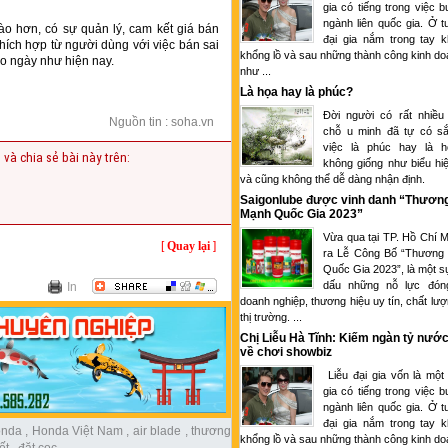
gia có tiếng trong việc 
ngành liên quốc gia. Ở tu
o hơn, có sự quản lý, cam kết giá bán
đại gia nắm trong tay k
ch hợp từ người dùng với việc bán sai
khổng lồ và sau những thành công kinh d
eo ngày như hiện nay.
như ...
Là họa hay là phúc?
Đời người có rất nhiều
Nguồn tin : soha.vn
chỗ u minh đã tự có sắ
việc là phúc hay là 
 và chia sẻ bài này trên:
không giống như biểu hi
và cũng không thể dễ dàng nhận định.
Saigonlube được vinh danh “Thươn
Mạnh Quốc Gia 2023”
Vừa qua tại TP. Hồ Chí M
[
Quay lại
]
ra Lễ Công Bố “Thương
Quốc Gia 2023”, là một s
dấu những nỗ lực đón
In
doanh nghiệp, thương hiệu uy tín, chất lượ
thị trường. ...
Chị Liễu Hà Tĩnh: Kiếm ngàn tỷ nước
về chơi showbiz
Liễu đại gia vốn là một
gia có tiếng trong việc 
ngành liên quốc gia. Ở tu
đại gia nắm trong tay k
onda
,
Honda Việt Nam
,
air blade
,
thương
khổng lồ và sau những thành công kinh d