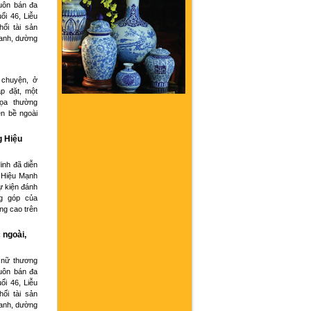
buôn bán đa
ổi 46, Liễu
hối tài sản
oanh, dường
 chuyện, ở
p đặt, một
họa thường
ện bề ngoài
g Hiệu
inh đã diễn
 Hiệu Mạnh
ự kiện đánh
g góp của
ng cao trên
 ngoài,
 nữ thương
buôn bán đa
ổi 46, Liễu
hối tài sản
oanh, dường