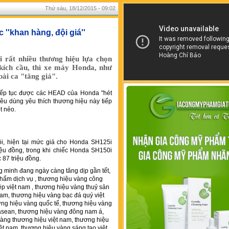
Thứ sáu, 18/12/2015 - 09:02
c ''khan hàng, đội giá''
i rất nhiều thương hiệu lựa chọn
kích cầu, thì xe máy Honda, như
bài ca "tăng giá".
iếp tục được các HEAD của Honda "hét
iêu dùng yêu thích thương hiệu này tiếp
t nẻo.
ội, hiện tại mức giá cho Honda SH125i
ệu đồng, trong khi chiếc Honda SH150i
 87 triệu đồng.