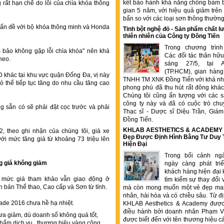
kết bảo hành khả năng chống bám b
rất hạn chế do lỗi của chìa khóa thông
gian 5 năm, với hiệu quả giảm trê
bẩn so với các loại sơn thông thườn
vấn đề với bộ khóa thông minh và Honda
Tinh bột nghệ đỏ - Sản phẩm chất
thiên nhiên của Công ty Đồng Tiến
Trong chương trìn
 bảo không gặp lỗi chìa khóa" nên khá
Các đối tác thân hữu
heo.
sáng 27/5, tại 
(TP.HCM), gian hàng
 khác tại khu vực quận Đống Đa, vị này
TNHH TM XNK Đồng Tiến với khá nhi
 thể tiếp tục tăng do nhu cầu tăng cao
phong phú đã thu hút rất đông kha
Chúng tôi cũng ấn tượng với các 
công ty này và đã có cuộc trò chu
sẵn có sẽ phải đặt cọc trước và phải
Thạc sĩ - Dược sĩ Diệu Trần, Gia
Đồng Tiến.
KHLAB AESTHETICS & ACADEMY –
, theo ghi nhận của chúng tôi, giá xe
Đẹp Được Định Hình Bằng Tư Duy
i mức tăng giá từ khoảng 73 triệu lên
Hiện Đại
Trong bối cảnh ng
g giá không giảm
ngày càng phát tr
khách hàng hiện đại 
, mức giá tham khảo vẫn giao động ở
tìm kiếm sự thay đổi 
ên bản Thể thao, Cao cấp và Sơn từ tính.
mà còn mong muốn một vẻ đẹp ma
nhân, hài hòa và có chiều sâu. Từ đ
Blade 2016 chưa hề hạ nhiệt.
KHLAB Aesthetics & Academy được
điều hành bởi doanh nhân Phạm V
được biết đến với tên thương hiệu c