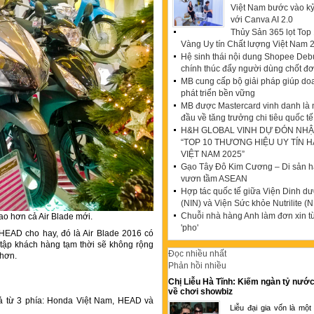
Việt Nam bước vào k
với Canva AI 2.0
Thủy Sản 365 lọt To
Vàng Uy tín Chất lượng Việt Nam 
Hệ sinh thái nội dung Shopee Debu
chính thúc đẩy người dùng chốt đ
MB cung cấp bộ giải pháp giúp do
phát triển bền vững
MB được Mastercard vinh danh là
đầu về tăng trưởng chi tiêu quốc tế
H&H GLOBAL VINH DỰ ĐÓN NHẬ
“TOP 10 THƯƠNG HIỆU UY TÍN 
VIỆT NAM 2025”
Gạo Tây Đô Kim Cương – Di sản hạ
vươn tầm ASEAN
Hợp tác quốc tế giữa Viện Dinh d
(NIN) và Viện Sức khỏe Nutrilite (N
Chuỗi nhà hàng Anh làm đơn xin t
cao hơn cả Air Blade mới.
'pho'
 HEAD cho hay, đó là Air Blade 2016 có
n tập khách hàng tạm thời sẽ không rộng
Đọc nhiều nhất
 hơn.
Phản hồi nhiều
Chị Liễu Hà Tĩnh: Kiếm ngàn tỷ nước
về chơi showbiz
 cả từ 3 phía: Honda Việt Nam, HEAD và
Liễu đại gia vốn là một