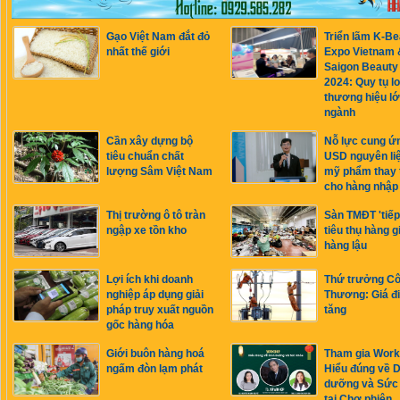
Gạo Việt Nam đắt đỏ
Triển lãm K-Be
nhất thế giới
Expo Vietnam 
Saigon Beauty
2024: Quy tụ lo
thương hiệu l
ngành
Cần xây dựng bộ
Nỗ lực cung ứn
tiêu chuẩn chất
USD nguyên li
lượng Sâm Việt Nam
mỹ phẩm thay 
cho hàng nhập
Thị trường ô tô tràn
Sàn TMĐT 'tiếp
ngập xe tồn kho
tiêu thụ hàng g
hàng lậu
Lợi ích khi doanh
Thứ trưởng C
nghiệp áp dụng giải
Thương: Giá đ
pháp truy xuất nguồn
tăng
gốc hàng hóa
Giới buôn hàng hoá
Tham gia Wor
ngấm đòn lạm phát
Hiểu đúng về D
dưỡng và Sức
tại Chợ phiên