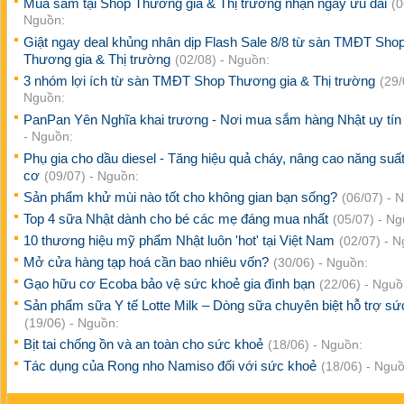
Mua sắm tại Shop Thương gia & Thị trường nhận ngay ưu đãi
(0
Nguồn:
Giật ngay deal khủng nhân dịp Flash Sale 8/8 từ sàn TMĐT Sho
Thương gia & Thị trường
(02/08) - Nguồn:
3 nhóm lợi ích từ sàn TMĐT Shop Thương gia & Thị trường
(29/
Nguồn:
PanPan Yên Nghĩa khai trương - Nơi mua sắm hàng Nhật uy tí
- Nguồn:
Phụ gia cho dầu diesel - Tăng hiệu quả cháy, nâng cao năng suấ
cơ
(09/07) - Nguồn:
Sản phẩm khử mùi nào tốt cho không gian bạn sống?
(06/07) - 
Top 4 sữa Nhật dành cho bé các mẹ đáng mua nhất
(05/07) - Ng
10 thương hiệu mỹ phẩm Nhật luôn 'hot' tại Việt Nam
(02/07) - 
Mở cửa hàng tạp hoá cần bao nhiêu vốn?
(30/06) - Nguồn:
Gạo hữu cơ Ecoba bảo vệ sức khoẻ gia đình bạn
(22/06) - Nguồ
Sản phẩm sữa Y tế Lotte Milk – Dòng sữa chuyên biệt hỗ trợ sứ
(19/06) - Nguồn:
Bịt tai chống ồn và an toàn cho sức khoẻ
(18/06) - Nguồn:
Tác dụng của Rong nho Namiso đối với sức khoẻ
(18/06) - Nguồ