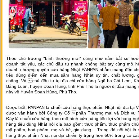
Theo chủ trương “bình thường mới” cũng như nắm bắt xu hướ
doanh tất yếu, các chủ đầu tư nhanh chóng bắt tay cùng mô hì
doanh nhượng quyền cửa hàng Nhật PANPAN nhằm mang đến ch
tiêu dùng điểm đến mua sắm hàng Nhật uy tín, chất lượng, g
chăng. Và chủ đầu tư tại địa chỉ cửa hàng Ngã ba Cát Lem, Kh
Bằng Luân, huyện Đoan Hùng, tỉnh Phú Thọ là người đi đầu mang 
này về Huyện Đoan Hùng, Phú Thọ.
Được biết, PANPAN là chuỗi cửa hàng thực phẩm Nhật nội địa tại 
được vận hành bởi Công ty Cổ phần Thương mại và Dịch vụ 
Đây là chuỗi cửa hàng theo mô hình cửa hàng tiện lợi với hàng n
hàng tiêu dùng Nhật nội địa bao gồm: thực phẩm, thực phẩm chứ
mỹ phẩm, hoá phẩm, mẹ và bé, gia dụng… Trong đó nổi bật là 
hàng thực phẩm Nhật nội địa chiếm tỷ trọng hơn 60% trong cơ cấ