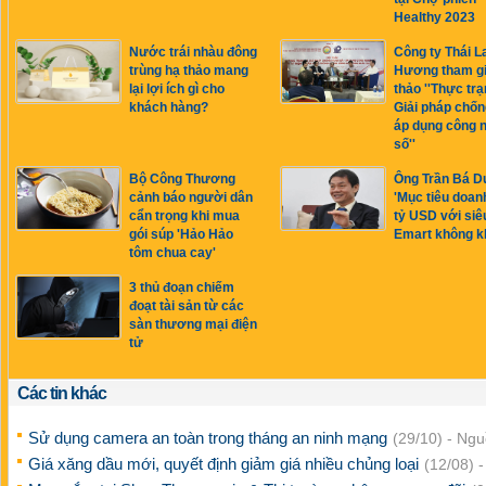
Healthy 2023
Nước trái nhàu đông
Công ty Thái L
trùng hạ thảo mang
Hương tham gi
lại lợi ích gì cho
thảo ''Thực tr
khách hàng?
Giải pháp chốn
áp dụng công 
số''
Bộ Công Thương
Ông Trần Bá 
cảnh báo người dân
'Mục tiêu doan
cẩn trọng khi mua
tỷ USD với siêu
gói súp 'Hảo Hảo
Emart không k
tôm chua cay'
3 thủ đoạn chiếm
đoạt tài sản từ các
sàn thương mại điện
tử
Các tin khác
Sử dụng camera an toàn trong tháng an ninh mạng
(29/10) - Ngu
Giá xăng dầu mới, quyết định giảm giá nhiều chủng loại
(12/08) 