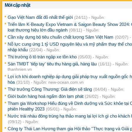
Mới cập nhật
Gạo Việt Nam đắt đỏ nhất thế giới
(24/11) - Nguồn:
Triển lãm K-Beauty Expo Vietnam & Saigon Beauty Show 2024: 
loạt thương hiệu lớn đầu ngành
(08/11) - Nguồn:
Cần xây dựng bộ tiêu chuẩn chất lượng Sâm Việt Nam
(02/07) 
Nỗ lực cung ứng 1 tỷ USD nguyên liệu và mỹ phẩm thay thế ch
nhập khẩu
(22/04) - Nguồn:
Thị trường ô tô tràn ngập xe tồn kho
(05/03) - Nguồn:
Sàn TMĐT 'tiếp tay' tiêu thụ hàng giả, hàng lậu
(16/11) - Nguồn:
thanhnien.vn
Lợi ích khi doanh nghiệp áp dụng giải pháp truy xuất nguồn gốc 
hóa
(31/10) - Nguồn: new-ocean.com.vn
Thứ trưởng Công Thương: Giá điện sẽ tăng
(04/04) - Nguồn:
Giới buôn hàng hoá ngấm đòn lạm phát
(26/02) - Nguồn:
Tham gia Workshop Hiểu đúng về Dinh dưỡng và Sức khỏe tại
phiên Healthy 2023
(05/01) - Nguồn:
Nước trái nhàu đông trùng hạ thảo mang lại lợi ích gì cho khách
(09/12) - Nguồn:
Công ty Thái Lan Hương tham gia Hội thảo ''Thực trạng và Giải 