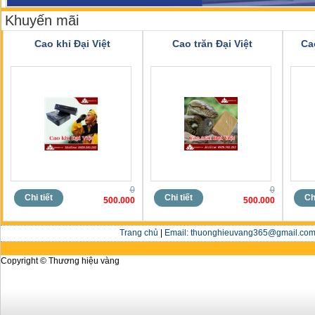
Khuyến mãi
Cao khỉ Đại Việt
Cao trăn Đại Việt
Ca
0
0
Chi tiết
Chi tiết
Chi
500.000
500.000
Trang chủ
|
Email: thuonghieuvang365@gmail.com 
Copyright © Thương hiệu vàng