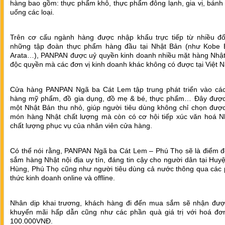
hàng bao gồm: thực phẩm khô, thực phẩm đông lạnh, gia vị, bánh
uống các loại.
Trên cơ cấu ngành hàng được nhập khẩu trực tiếp từ nhiều đối
những tập đoàn thực phẩm hàng đầu tại Nhật Bản (như Kobe 
Arata…), PANPAN được uỷ quyền kinh doanh nhiều mặt hàng Nhật 
độc quyền mà các đơn vị kinh doanh khác không có được tại Việt 
Cửa hàng PANPAN Ngã ba Cát Lem tập trung phát triển vào cá
hàng mỹ phẩm, đồ gia dụng, đồ mẹ & bé, thực phẩm… Đây được
một Nhật Bản thu nhỏ, giúp người tiêu dùng không chỉ chọn đượ
món hàng Nhật chất lượng mà còn có cơ hội tiếp xúc văn hoá N
chất lượng phục vụ của nhân viên cửa hàng.
Có thể nói rằng, PANPAN Ngã ba Cát Lem – Phú Thọ sẽ là điểm 
sắm hàng Nhật nội địa uy tín, đáng tin cậy cho người dân tại Hu
Hùng, Phú Thọ cũng như người tiêu dùng cả nước thông qua các
thức kinh doanh online và offline.
Nhân dịp khai trương, khách hàng đi đến mua sắm sẽ nhận đượ
khuyến mãi hấp dẫn cũng như các phần quà giá trị với hoá đơn
100.000VNĐ.