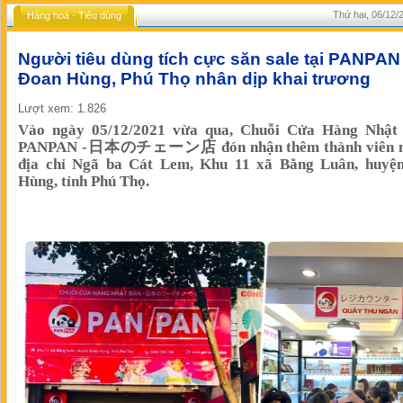
Thứ hai, 06/12/
Hàng hoá - Tiêu dùng
Người tiêu dùng tích cực săn sale tại PANPAN
Đoan Hùng, Phú Thọ nhân dịp khai trương
Lượt xem: 1.826
Vào ngày 05/12/2021 vừa qua, Chuỗi Cửa Hàng Nhật
PANPAN -日本のチェーン店 đón nhận thêm thành viên mớ
địa chỉ Ngã ba Cát Lem, Khu 11 xã Bằng Luân, huyệ
Hùng, tỉnh Phú Thọ.