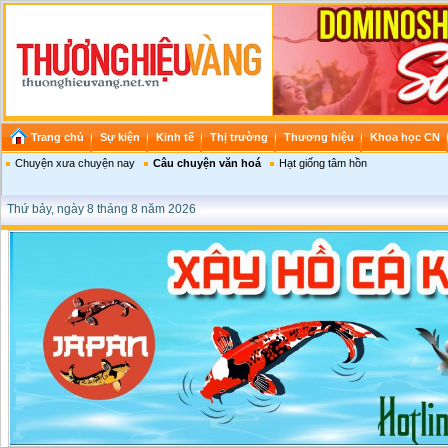
Trang chủ
Sự kiện
Kinh tế
Thị trường
Thương hiệu
Khoa học CN
Chuyện xưa chuyện nay
Câu chuyện văn hoá
Hạt giống tâm hồn
Thứ bảy, ngày 8 tháng 8 năm 2026