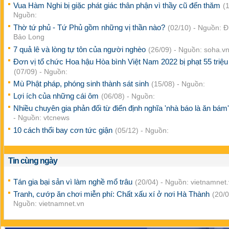
Vua Hàm Nghi bị giặc phát giác thân phận vì thầy cũ đến thăm
(1
Nguồn:
Thờ tứ phủ - Tứ Phủ gồm những vị thần nào?
(02/10) - Nguồn: 
Bảo Long
7 quả lê và lòng tự tôn của người nghèo
(26/09) - Nguồn: soha.v
Đơn vị tổ chức Hoa hậu Hòa bình Việt Nam 2022 bị phạt 55 triệu
(07/09) - Nguồn:
Mù Phật pháp, phóng sinh thành sát sinh
(15/08) - Nguồn:
Lợi ích của những cái ôm
(06/08) - Nguồn:
Nhiều chuyên gia phản đối từ điển định nghĩa 'nhà báo là ăn bám
- Nguồn: vtcnews
10 cách thổi bay cơn tức giận
(05/12) - Nguồn:
Tin cùng ngày
Tán gia bại sản vì làm nghề mổ trâu
(20/04) - Nguồn: vietnamnet
Tranh, cướp ăn chơi miễn phí: Chất xấu xí ở nơi Hà Thành
(20/0
Nguồn: vietnamnet.vn