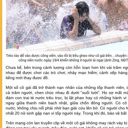
Trèo rào để vào được công viên, vào rồi bị trêu ghẹo như cô gái trên... chuyện x
công viên nước ngày 19/4 khiến không ít người ái ngại (ảnh Zing, NĐT
Chưa kể, bên trong cảnh tượng còn hỗn loạn hơn khi vài trăm ng
nhau để được chơi các trò chơi, nhảy mạo hiểm; cảnh xếp hàng
tiếng mới thay được đồ.
Một số cô gái đã trở thành nạn nhân của những tốp thanh niên, 
cả trăm người, chen chúc nhau đi dưới “suối lười”. Họ sợ mất mậ
đám con trai té nước trêu trọc, bị lật phao hay có những hành vi
ngay giữa thanh niên bạch nhật, giữa chốn đông người. Có cô 
nước, không chịu nổi phải nhờ bạn giải cứu lên bờ. Có người cho h
nhất 20 nữ sinh gặp nạn vì tốp người này. Trong khi đó, bảo vệ bất 
Trên mạng còn lan truyền clip về một cô gái không may rách váy b