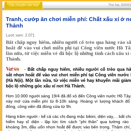
Thứ hai, 20/04/
Câu chuyện văn hoá
Tranh, cướp ăn chơi miễn phí: Chất xấu xí ở n
Thành
Lượt xem: 2.071
Bất chấp nguy hiểm, nhiều người cố trèo qua hàng rào s
hoắt để vào vui chơi miễn phí tại Công viên nước Hồ T
lần nữa, từ việc miễn vé đã bộc lộ những tính cách xấu xí
Thành.
-
Bất chấp nguy hiểm, nhiều người cố trèo qua h
sắt nhọn hoắt để vào vui chơi miễn phí tại Công viên nước
(Hà Nội). Một lần nữa, từ việc miễn vé hay khuyến mãi giảm
bộc lộ những góc xấu xí nơi Hà Thành.
Hơn 10.000 người sáng 19/4 đã đổ xô đến Công viên nước Hồ Tây,
này mở cửa miễn phí từ 8-10h sáng. Hoảng vì lượng khách đổ
đông, công viên đã đóng cửa từ 9h.
Hàng trăm người - kể cả các chị đang mặc bikini, diện váy,... bất c
hiểm hay sĩ diện - lập tức tìm cách “phi thân” qua tường rào 
khoảng 3m, đầu uốn nhọn hoắt để được vào bên trong. Thậm chí, 