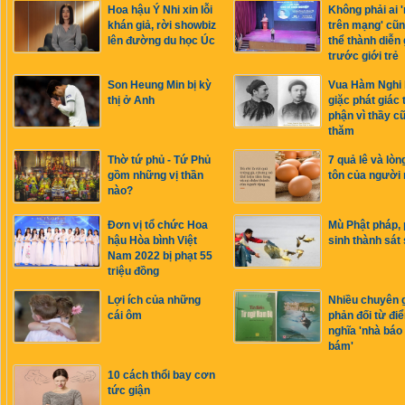
Hoa hậu Ý Nhi xin lỗi
Không phải ai '
khán giả, rời showbiz
trên mạng' cũn
lên đường du học Úc
thể thành diễn 
trước giới trẻ
Son Heung Min bị kỳ
Vua Hàm Nghi 
thị ở Anh
giặc phát giác 
phận vì thầy c
thăm
Thờ tứ phủ - Tứ Phủ
7 quả lê và lòn
gồm những vị thần
tôn của người
nào?
Đơn vị tổ chức Hoa
Mù Phật pháp,
hậu Hòa bình Việt
sinh thành sát 
Nam 2022 bị phạt 55
triệu đồng
Lợi ích của những
Nhiều chuyên 
cái ôm
phản đối từ điể
nghĩa 'nhà báo 
bám'
10 cách thổi bay cơn
tức giận