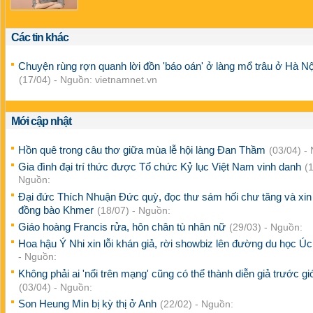
Các tin khác
Chuyện rùng rợn quanh lời đồn 'báo oán' ở làng mổ trâu ở Hà Nộ
(17/04) - Nguồn: vietnamnet.vn
Mới cập nhật
Hồn quê trong câu thơ giữa mùa lễ hội làng Đan Thầm
(03/04) -
Gia đình đại trí thức được Tổ chức Kỷ lục Việt Nam vinh danh
(1
Nguồn:
Đại đức Thích Nhuận Đức quỳ, đọc thư sám hối chư tăng và xin 
đồng bào Khmer
(18/07) - Nguồn:
Giáo hoàng Francis rửa, hôn chân tù nhân nữ
(29/03) - Nguồn:
Hoa hậu Ý Nhi xin lỗi khán giả, rời showbiz lên đường du học Ú
- Nguồn:
Không phải ai 'nổi trên mạng' cũng có thể thành diễn giả trước giớ
(03/04) - Nguồn:
Son Heung Min bị kỳ thị ở Anh
(22/02) - Nguồn: