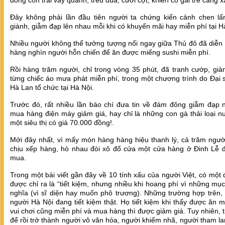
đông con trai vây quanh, trêu đùa, cười cợt, khiến cô gái trẻ càng x
Đây không phải lần đầu tiên người ta chứng kiến cảnh chen lấn
giành, giẫm đạp lên nhau mỗi khi có khuyến mãi hay miễn phí tại H
Nhiều người không thể tưởng tượng nổi ngay giữa Thủ đô đã diễn
hàng nghìn người hỗn chiến để ăn được miếng sushi miễn phí.
Rồi hàng trăm người, chỉ trong vòng 35 phút, đã tranh cướp, gi
từng chiếc áo mưa phát miễn phí, trong một chương trình do Đại
Hà Lan tổ chức tại Hà Nội.
Trước đó, rất nhiều lần báo chí đưa tin về đám đông giẫm đạp 
mua hàng điện máy giảm giá, hay chỉ là những con gà thải loại n
một siêu thị có giá 70.000 đồng!.
Mới đây nhất, vì mấy món hàng hàng hiệu thanh lý, cả trăm ngườ
chịu xếp hàng, hò nhau đòi xô đổ cửa một cửa hàng ở Đinh Lễ 
mua.
Trong một bài viết gần đây về 10 tính xấu của người Việt, có một 
được chỉ ra là “tiết kiệm, nhưng nhiều khi hoang phí vì những mục
nghĩa (vì sĩ diện hay muốn phô trương). Những trường hợp trên,
người Hà Nội đang tiết kiệm thật. Họ tiết kiệm khi thấy được ăn m
vui chơi cũng miễn phí và mua hàng thì được giảm giá. Tuy nhiên, t
để rồi trở thành người vô văn hóa, người khiếm nhã, người tham lam