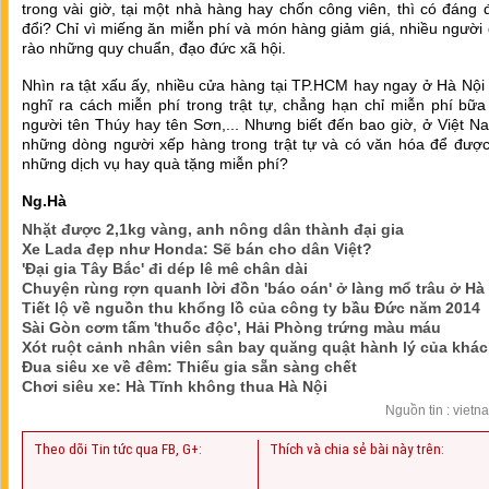
trong vài giờ, tại một nhà hàng hay chốn công viên, thì có đáng
đổi? Chỉ vì miếng ăn miễn phí và món hàng giảm giá, nhiều người
rào những quy chuẩn, đạo đức xã hội.
Nhìn ra tật xấu ấy, nhiều cửa hàng tại TP.HCM hay ngay ở Hà Nội
nghĩ ra cách miễn phí trong trật tự, chẳng hạn chỉ miễn phí bữ
người tên Thúy hay tên Sơn,... Nhưng biết đến bao giờ, ở Việt N
những dòng người xếp hàng trong trật tự và có văn hóa để đượ
những dịch vụ hay quà tặng miễn phí?
Ng.Hà
Nhặt được 2,1kg vàng, anh nông dân thành đại gia
Xe Lada đẹp như Honda: Sẽ bán cho dân Việt?
'Đại gia Tây Bắc' đi dép lê mê chân dài
Chuyện rùng rợn quanh lời đồn 'báo oán' ở làng mổ trâu ở Hà
Tiết lộ về nguồn thu khổng lồ của công ty bầu Đức năm 2014
Sài Gòn cơm tấm 'thuốc độc', Hải Phòng trứng màu máu
Xót ruột cảnh nhân viên sân bay quăng quật hành lý của khá
Đua siêu xe về đêm: Thiếu gia sẵn sàng chết
Chơi siêu xe: Hà Tĩnh không thua Hà Nội
Nguồn tin : vietn
Theo dõi Tin tức qua FB, G+:
Thích và chia sẻ bài này trên: