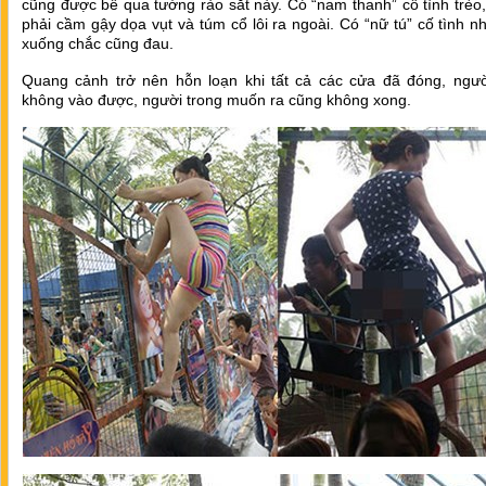
cũng được bế qua tường rào sắt này. Có “nam thanh” cố tình trèo
phải cầm gậy dọa vụt và túm cổ lôi ra ngoài. Có “nữ tú” cố tình n
xuống chắc cũng đau.
Quang cảnh trở nên hỗn loạn khi tất cả các cửa đã đóng, ngườ
không vào được, người trong muốn ra cũng không xong.