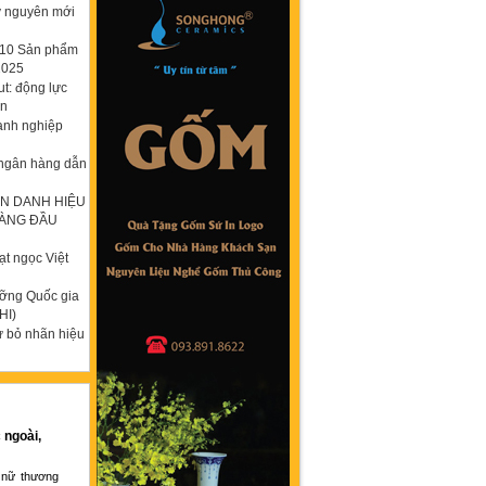
ỷ nguyên mới
p 10 Sản phẩm
2025
t: động lực
ơn
anh nghiệp
 ngân hàng dẫn
N DANH HIỆU
HÀNG ĐẦU
t ngọc Việt
ưỡng Quốc gia
HI)
ừ bỏ nhãn hiệu
 ngoài,
 nữ thương