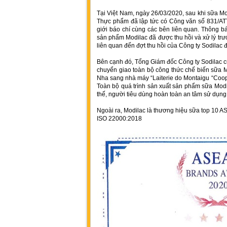
Tại Việt Nam, ngày 26/03/2020, sau khi sữa Mo
Thực phẩm đã lập tức có Công văn số 831/ATT
giới báo chí cùng các bên liên quan. Thông b
sản phẩm Modilac đã được thu hồi và xử lý trư
liên quan đến đợt thu hồi của Công ty Sodilac đ
Bên cạnh đó, Tổng Giám đốc Công ty Sodilac cũ
chuyển giao toàn bộ công thức chế biến sữa M
Nha sang nhà máy “Laiterie do Montaigu “Coopé
Toàn bộ quá trình sản xuất sản phẩm sữa Modil
thế, người tiêu dùng hoàn toàn an tâm sử dụng 
Ngoài ra, Modilac là thương hiệu sữa top 10 
ISO 22000:2018