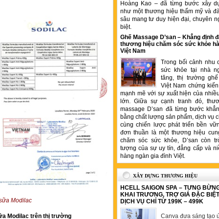
Hoàng Kao – đã từng bước xây d
như một thương hiệu thẩm mỹ và đ
sâu mang tư duy hiện đại, chuyên n
biệt.
Ghế Massage D’san – Khẳng định đ
thương hiệu chăm sóc sức khỏe hà
Việt Nam
Trong bối cảnh nhu 
sức khỏe tại nhà n
tăng, thị trường gh
Việt Nam chứng kiến 
mạnh mẽ với sự xuất hiện của nhiề
lớn. Giữa sự cạnh tranh đó, thư
massage D’san đã từng bước khẳng
bằng chất lượng sản phẩm, dịch vụ 
cùng chiến lược phát triển bền vữ
đơn thuần là một thương hiệu cung
chăm sóc sức khỏe, D’san còn tr
tượng của sự uy tín, đẳng cấp và ni
hàng ngàn gia đình Việt.
XÂY DỰNG THƯƠNG HIỆU
HCELL SAIGON SPA – TƯNG BỪN
KHAI TRƯƠNG, TRỢ GIÁ ĐẶC BIỆ
 sữa Modilac
DỊCH VỤ CHỈ TỪ 199K – 499K
a Modilac trên thị trường
Canva đưa sáng tạo ứ