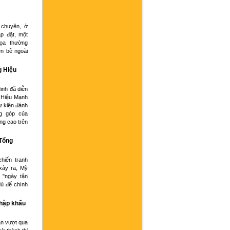
 chuyện, ở
p đặt, một
họa thường
ện bề ngoài
g Hiệu
inh đã diễn
 Hiệu Mạnh
ự kiện đánh
g góp của
ng cao trên
 Tổng
hiến tranh
xảy ra, Mỹ
 "ngày tận
đủ để chính
nhập khẩu
an vượt qua