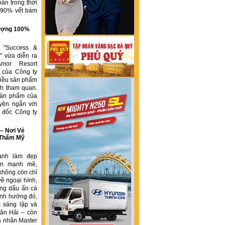
ẩn trong thời
n 90% vết bám
g
 lượng 100%
h "Success &
" vừa diễn ra
Amor Resort
 của Công ty
ều sản phẩm
́ch tham quan.
sản phẩm của
yện ngắn với
́m đốc Công ty
 Nơi Vẻ
 Thẩm Mỹ
ành làm đẹp
iển mạnh mẽ,
không còn chỉ
về ngoại hình,
ng dấu ấn cá
ịnh hướng đó,
 sáng lập và
ăn Hải – còn
á nhân Master