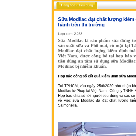
Hàng hoá - Tiêu dùng
Sữa Modilac đạt chất lượng kiểm
hành trên thị trường
Lượt xem: 2.233
Sữa Modilac là sản phẩm sữa đứng top
sản xuất sữa và Phô mai, có mặt tại 12
Modilac đạt chất lượng kiểm định toà
Việt Nam, được công bố tại họp báo v
tiêu dùng an tâm sử dụng sữa Modilac 
Modilac bị nhiễm khuẩn.
Họp báo công bố kết quả kiểm định sữa Modi
Tại TP.HCM, vào ngày 25/6/2020 nhà nhập k
Modilac
từ Pháp tại Việt Nam - Công ty TNHH
Họp báo chia sẻ tới người tiêu dùng và các cơ
về việc sữa Modilac đã đạt chất lượng ki
Salmonella.