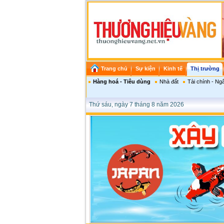
Trang chủ
Sự kiện
Kinh tế
Thị trường
Hàng hoá - Tiêu dùng
Nhà đất
Tài chính - Ng
Thứ sáu, ngày 7 tháng 8 năm 2026