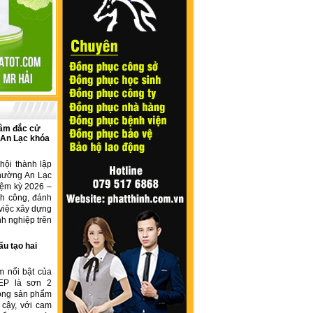
âm đắc cử
 An Lạc khóa
hội thành lập
hường An Lạc
iệm kỳ 2026 –
nh công, đánh
việc xây dựng
h nghiệp trên
ấu tạo hai
m nổi bật của
EP là sơn 2
dòng sản phẩm
 cậy, với cam