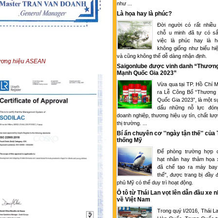
như ...
Là họa hay là phúc?
Đời người có rất nhiều
chỗ u minh đã tự có sắ
việc là phúc hay là 
không giống như biểu hi
và cũng không thể dễ dàng nhận định.
hương hiệu ASEAN
Saigonlube được vinh danh “Thươn
Mạnh Quốc Gia 2023”
Vừa qua tại TP. Hồ Chí M
ra Lễ Công Bố “Thương
Quốc Gia 2023”, là một s
dấu những nỗ lực đón
doanh nghiệp, thương hiệu uy tín, chất lượ
thị trường. ...
Bí ẩn chuyên cơ ''ngày tận thế'' của
thống Mỹ
Để phòng trường hợp c
hạt nhân hay thảm họa 
đã chế tạo ra máy bay
thế", được trang bị đầy 
phủ Mỹ có thể duy trì hoạt động.
Ô tô từ Thái Lan vọt lên dẫn đầu xe 
về Việt Nam
Trong quý I/2016, Thái L