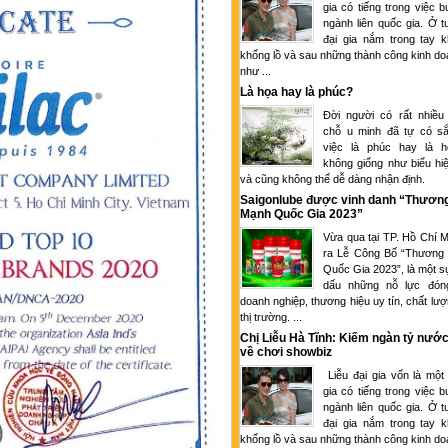
gia có tiếng trong việc 
ngành liên quốc gia. Ở tu
đại gia nắm trong tay k
khổng lồ và sau những thành công kinh d
như ...
Là họa hay là phúc?
Đời người có rất nhiều
chỗ u minh đã tự có sắ
việc là phúc hay là 
không giống như biểu hi
và cũng không thể dễ dàng nhận định.
Saigonlube được vinh danh “Thươn
Mạnh Quốc Gia 2023”
Vừa qua tại TP. Hồ Chí M
ra Lễ Công Bố “Thương
Quốc Gia 2023”, là một s
dấu những nỗ lực đón
doanh nghiệp, thương hiệu uy tín, chất lượ
thị trường. ...
Chị Liễu Hà Tĩnh: Kiếm ngàn tỷ nước
về chơi showbiz
Liễu đại gia vốn là một
gia có tiếng trong việc 
ngành liên quốc gia. Ở tu
đại gia nắm trong tay k
khổng lồ và sau những thành công kinh d