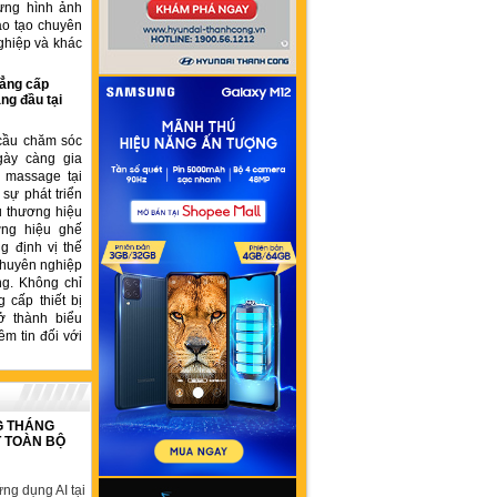
ựng hình ảnh
ào tạo chuyên
ghiệp và khác
ẳng cấp
ng đầu tại
cầu chăm sóc
gày càng gia
ế massage tại
sự phát triển
u thương hiệu
ơng hiệu ghế
 định vị thế
chuyên nghiệp
ng. Không chỉ
 cấp thiết bị
ở thành biểu
ềm tin đối với
G THÁNG
T TOÀN BỘ
ng dụng AI tại