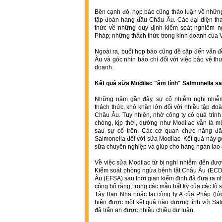
Bên cạnh đó, họp báo cũng thảo luận về nhữn
tập đoàn hàng đầu Châu Âu. Các đại diện tha
thức về những quy định kiểm soát nghiêm ng
Pháp; những thách thức trong kinh doanh của V
Ngoài ra, buổi họp báo cũng đề cập đến vấn 
Âu và góc nhìn báo chí đối với việc bảo vệ t
doanh.
Kết quả sữa Modilac "âm tính" Salmonella sau
Những năm gần đây, sự cố nhiễm nghi nhiễm
thách thức, khó khăn lớn đối với nhiều tập đo
Châu Âu. Tuy nhiên, nhờ công ty có quá trình
chóng, kịp thời, dường như Modilac vẫn là 
sau sự cố trên. Các cơ quan chức năng đã 
Salmonella đối với sữa Modilac. Kết quả này g
sữa chuyên nghiệp và giúp cho hàng ngàn lao 
Về việc sữa Modilac từ bị nghi nhiễm đến đượ
Kiểm soát phòng ngừa bệnh tật Châu Âu (ECD
Âu (EFSA) sau thời gian kiểm định đã đưa ra n
công bố rằng, trong các mẫu bất kỳ của các lô 
Tây Ban Nha hoặc tại công ty A của Pháp (tứ
hiện được một kết quả nào dương tính với Salm
đã trấn an được nhiều chiều dư luận.