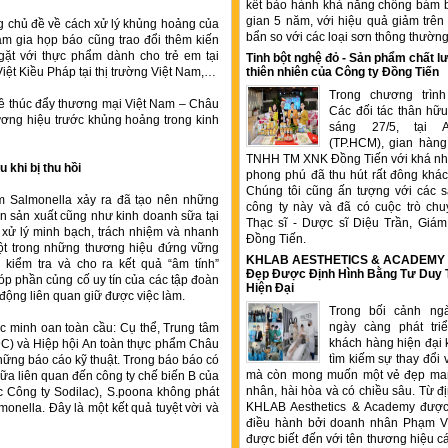
kết bảo hành khả năng chống bám b
gian 5 năm, với hiệu quả giảm trê
g chủ đề về cách xử lý khủng hoảng của
bẩn so với các loại sơn thông thườn
m gia họp báo cũng trao đổi thêm kiến
ặt với thực phẩm dành cho trẻ em tại
Tinh bột nghệ đỏ - Sản phẩm chất
iệt Kiều Pháp tại thị trường Việt Nam,…
thiên nhiên của Công ty Đồng Tiến
Trong chương trìn
đề thúc đẩy thương mại Việt Nam – Châu
Các đối tác thân hữu
hương hiệu trước khủng hoảng trong kinh
sáng 27/5, tại 
(TP.HCM), gian hàng
TNHH TM XNK Đồng Tiến với khá nhi
 khi bị thu hồi
phong phú đã thu hút rất đông kha
Chúng tôi cũng ấn tượng với các 
 Salmonella xảy ra đã tạo nên những
công ty này và đã có cuộc trò chu
àn sản xuất cũng như kinh doanh sữa tại
Thạc sĩ - Dược sĩ Diệu Trần, Gia
 xử lý minh bạch, trách nhiệm và nhanh
Đồng Tiến.
một trong những thương hiệu đứng vững
KHLAB AESTHETICS & ACADEMY –
kiểm tra và cho ra kết quả “âm tính”
Đẹp Được Định Hình Bằng Tư Duy
óp phần củng cố uy tín của các tập đoàn
Hiện Đại
động liên quan giữ được việc làm.
Trong bối cảnh ng
ngày càng phát tr
c minh oan toàn cầu: Cụ thể, Trung tâm
khách hàng hiện đại 
C) và Hiệp hội An toàn thực phẩm Châu
tìm kiếm sự thay đổi 
hững báo cáo kỹ thuật. Trong báo báo có
mà còn mong muốn một vẻ đẹp ma
sữa liên quan đến công ty chế biến B của
nhân, hài hòa và có chiều sâu. Từ đ
c Công ty Sodilac), S.poona không phát
KHLAB Aesthetics & Academy được
onella. Đây là một kết quả tuyệt vời và
điều hành bởi doanh nhân Phạm V
được biết đến với tên thương hiệu c