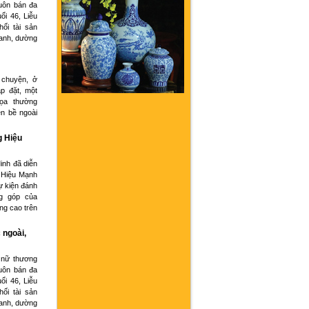
buôn bán đa
ổi 46, Liễu
hối tài sản
oanh, dường
 chuyện, ở
p đặt, một
họa thường
ện bề ngoài
g Hiệu
inh đã diễn
 Hiệu Mạnh
ự kiện đánh
g góp của
ng cao trên
 ngoài,
 nữ thương
buôn bán đa
ổi 46, Liễu
hối tài sản
oanh, dường