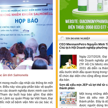
TIN DOANH NGHIỆP
CEO MiennamPetro Nguyễn Minh T
Chủ tịch Hội Doanh nghiệp phường
I
Ngày 22/7/2026, Đại 
Hội Doanh nghiệp p
(TP. Hồ Chí Minh) nh
2031 đã diễn ra thà
dấu bước khởi đầu quan trọng trong 
c âm tính Salmonella
tổ chức đại diện cho cộng đồng doan
địa bàn.
i mong muốn cập nhật các thông tin một
Sơn đá siêu mịn JEP và lợi thế từ c
an. Điều này vừa góp phần bảo vệ quyền
thành phần
 cho các doanh nghiệp được minh oan bởi
Một trong những điể
. Tham dự buổi họp báo gồm: Đại diện
Sơn đá siêu mịn J
n Lãnh sự quán Pháp tại Việt Nam, Đại
thành phần. Đây là 
đốc một số bệnh viện Nhi và các bác sĩ,
được người dùng tin
…