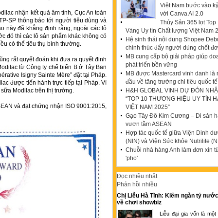
Việt Nam bước vào k
dilac nhận kết quả âm tính, Cục An toàn
với Canva AI 2.0
P-SP thông báo tới người tiêu dùng và
Thủy Sản 365 lọt To
áo này đã khẳng định rằng, ngoài các lô
Vàng Uy tín Chất lượng Việt Nam 
ớc đó thì các lô sản phẩm khác không có
Hệ sinh thái nội dung Shopee Debu
ều có thể tiêu thụ bình thường.
chính thúc đẩy người dùng chốt đ
MB cung cấp bộ giải pháp giúp do
ng rất quyết đoán khi đưa ra quyết định
phát triển bền vững
odilac từ Công ty chế biến B ở Tây Ban
MB được Mastercard vinh danh là
rative Isigny Sainte Mère” đặt tại Pháp.
đầu về tăng trưởng chi tiêu quốc tế
ac được tiến hành trực tiếp tại Pháp. Vì
sữa Modilac trên thị trường.
H&H GLOBAL VINH DỰ ĐÓN NHẬ
“TOP 10 THƯƠNG HIỆU UY TÍN 
ASEAN và đạt chứng nhận ISO 9001:2015,
VIỆT NAM 2025”
Gạo Tây Đô Kim Cương – Di sản hạ
vươn tầm ASEAN
Hợp tác quốc tế giữa Viện Dinh d
(NIN) và Viện Sức khỏe Nutrilite (N
Chuỗi nhà hàng Anh làm đơn xin t
'pho'
Đọc nhiều nhất
Phản hồi nhiều
Chị Liễu Hà Tĩnh: Kiếm ngàn tỷ nước
về chơi showbiz
Liễu đại gia vốn là một