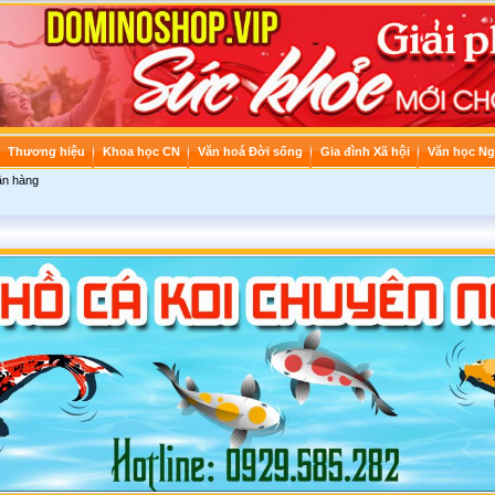
Thương hiệu
Khoa học CN
Văn hoá Đời sống
Gia đình Xã hội
Văn học Ng
ân hàng