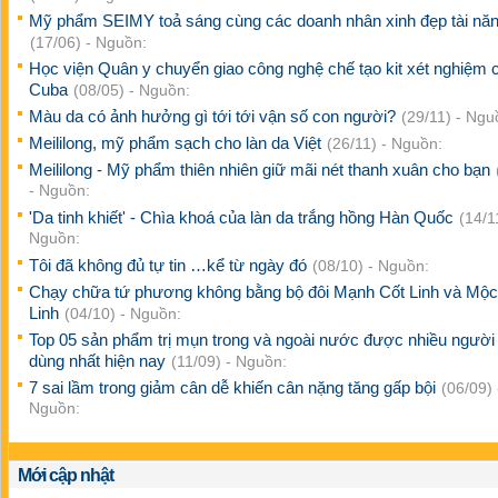
Mỹ phẩm SEIMY toả sáng cùng các doanh nhân xinh đẹp tài nă
(17/06) - Nguồn:
Học viện Quân y chuyển giao công nghệ chế tạo kit xét nghiệm 
Cuba
(08/05) - Nguồn:
Màu da có ảnh hưởng gì tới tới vận số con người?
(29/11) - Ngu
Meililong, mỹ phẩm sạch cho làn da Việt
(26/11) - Nguồn:
Meililong - Mỹ phẩm thiên nhiên giữ mãi nét thanh xuân cho bạn
- Nguồn:
'Da tinh khiết' - Chìa khoá của làn da trắng hồng Hàn Quốc
(14/1
Nguồn:
Tôi đã không đủ tự tin …kể từ ngày đó
(08/10) - Nguồn:
Chạy chữa tứ phương không bằng bộ đôi Mạnh Cốt Linh và Mộc
Linh
(04/10) - Nguồn:
Top 05 sản phẩm trị mụn trong và ngoài nước được nhiều người 
dùng nhất hiện nay
(11/09) - Nguồn:
7 sai lầm trong giảm cân dễ khiến cân nặng tăng gấp bội
(06/09) 
Nguồn:
Mới cập nhật