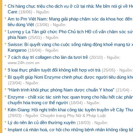
Chi hàng chục triệu cho dịch vụ ở cữ tại nhà: Mẹ bỉm nói gì về H
Care
(18/06) - Nguồn:
Am to Pm Việt Nam: Mang giải pháp chăm sóc da khoa học đến
tiêu dùng Việt
(13/06) - Nguồn:
Lương y La Tân giữ chức Phó Chủ tịch HĐ cố vấn chăm sóc sứ
phía Nam
(25/01) - Nguồn:
Swisse: Bí quyết vàng cho cuộc sống năng động khoẻ mạng từ 
Kangaroo
(16/04) - Nguồn:
7 cách duy trì collagen cho làn da tươi trẻ
(20/10) - Nguồn:
www.24h.com.vn
9 loại thực phẩm tuyệt đối không kết hợp với trà
(25/05) - Nguồn:
Bí quyết giúp Noni Enzyme chinh phục được người tiêu dùng khó
(23/04) - Nguồn:
“Hành trình khôi phục phòng Nam dược chuẩn Y khoa”
(21/04) 
Enzyme - chất xúc tác sinh học quan trọng cho hầu hết các phả
chuyển hóa trong cơ thể người
(18/04) - Nguồn:
Kiên Giang: Hội nghị triển khai công tác tuyên truyền về Cây T
(29/03) - Nguồn: Chuyên trang Phụ Nữ & Pháp Luật
Lý do nên ăn củ dền thường xuyên
(18/03) - Nguồn:
Implant cá nhân hoá, cơ hội cho những bệnh nhân không răng b