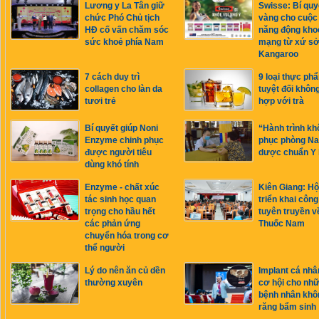
Lương y La Tân giữ
Swisse: Bí quy
chức Phó Chủ tịch
vàng cho cuộc
HĐ cố vấn chăm sóc
năng động kho
sức khoẻ phía Nam
mạng từ xứ s
Kangaroo
7 cách duy trì
9 loại thực ph
collagen cho làn da
tuyệt đối khôn
tươi trẻ
hợp với trà
Bí quyết giúp Noni
“Hành trình kh
Enzyme chinh phục
phục phòng N
được người tiêu
dược chuẩn Y
dùng khó tính
Enzyme - chất xúc
Kiên Giang: Hộ
tác sinh học quan
triển khai công
trọng cho hầu hết
tuyên truyền v
các phản ứng
Thuốc Nam
chuyển hóa trong cơ
thể người
Lý do nên ăn củ dền
Implant cá nhâ
thường xuyên
cơ hội cho nh
bệnh nhân khô
răng bẩm sinh