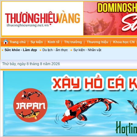
Trang chủ
Sự kiện
Kinh tế
Thị trường
Thương hiệu
Khoa học CN
Sức khỏe - Làm đẹp
Du lịch - ẩm thực
Sự kiện - Nhân vật
Thứ bảy, ngày 8 tháng 8 năm 2026