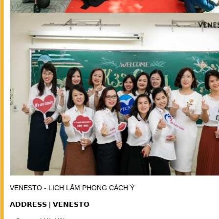
VENESTO - LỊCH LÃM PHONG CÁCH Ý
𝗔𝗗𝗗𝗥𝗘𝗦𝗦 | 𝗩𝗘𝗡𝗘𝗦𝗧𝗢