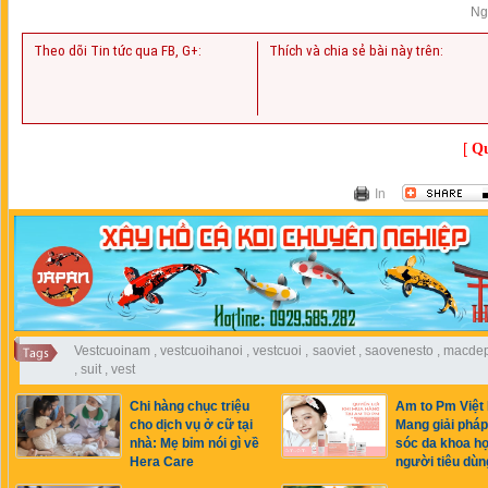
Ng
Theo dõi Tin tức qua FB, G+:
Thích và chia sẻ bài này trên:
[
Qu
In
Vestcuoinam
,
vestcuoihanoi
,
vestcuoi
,
saoviet
,
saovenesto
,
macde
,
suit
,
vest
Chi hàng chục triệu
Am to Pm Việt
cho dịch vụ ở cữ tại
Mang giải phá
nhà: Mẹ bỉm nói gì về
sóc da khoa h
Hera Care
người tiêu dùn