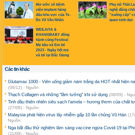
Mơ ước về bệnh
Phụ nữ Thái La
viện implant hàng
nghệ đắng chố
đầu khu vực của Ts-
"xuống cấp" c
Bs Võ Văn Nhân
quan sinh dục
WEILAIYA &
KHANGBABY đồng
hành cùng Festival
Mẹ bầu và Em bé
2023 - Ngày hội mẹ
và bé tại Bắc Giang
Các tin khác
Glutamax 1000 - Viên uống giảm nám trắng da HOT nhất hiện n
(08/12) - Nguồn:
Thạch Collagen và những “lầm tưởng” khi sử dụng
(08/09) - Ngu
Tinh dầu thiên nhiên siêu sạch l’amela – hương thơm của chất l
(27/08) - Nguồn:
Malaysia phát hiện virus lây nhiễm gấp 10 lần chủng Vũ Hán
(17
Nguồn:
Nga bắt đầu thử nghiệm lâm sàng vaccine ngừa Covid-19 tại Phi
(11/08) - Nguồn: