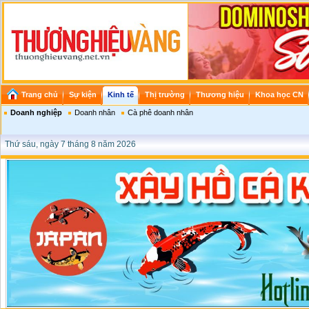
Trang chủ
Sự kiện
Kinh tế
Thị trường
Thương hiệu
Khoa học CN
Doanh nghiệp
Doanh nhân
Cà phê doanh nhân
Thứ sáu, ngày 7 tháng 8 năm 2026