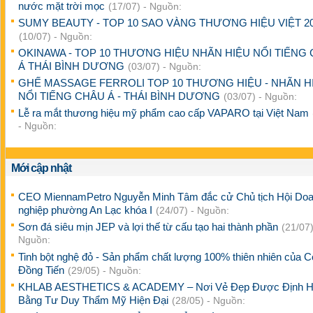
nước mặt trời mọc
(17/07) - Nguồn:
SUMY BEAUTY - TOP 10 SAO VÀNG THƯƠNG HIỆU VIỆT 2
(10/07) - Nguồn:
OKINAWA - TOP 10 THƯƠNG HIỆU NHÃN HIỆU NỔI TIẾNG
Á THÁI BÌNH DƯƠNG
(03/07) - Nguồn:
GHẾ MASSAGE FERROLI TOP 10 THƯƠNG HIỆU - NHÃN H
NỔI TIẾNG CHÂU Á - THÁI BÌNH DƯƠNG
(03/07) - Nguồn:
Lễ ra mắt thương hiệu mỹ phẩm cao cấp VAPARO tại Việt Nam
- Nguồn:
Mới cập nhật
CEO MiennamPetro Nguyễn Minh Tâm đắc cử Chủ tịch Hội Do
nghiệp phường An Lạc khóa I
(24/07) - Nguồn:
Sơn đá siêu mịn JEP và lợi thế từ cấu tạo hai thành phần
(21/07)
Nguồn:
Tinh bột nghệ đỏ - Sản phẩm chất lượng 100% thiên nhiên của 
Đồng Tiến
(29/05) - Nguồn:
KHLAB AESTHETICS & ACADEMY – Nơi Vẻ Đẹp Được Định H
Bằng Tư Duy Thẩm Mỹ Hiện Đại
(28/05) - Nguồn: