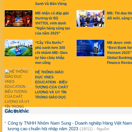
Xanh Và Bền Vững
MB nhận cú đúp giải
MB: Thi đua th
thưởng từ Bộ
đổi mới, sáng 
VHTTDL vinh danh
“Ngân hàng sáng tạo
của năm 2025”
“Cây Yêu Nước”
MB được vinh
phủ xanh hơn 300
“Best Bank fo
chi nhánh MB: Gieo
Vietnam 2025”
tự hào chảy khắp
Global Bankin
non sông
Finance Revie
HỆ THỐNG GIÁO
DỤC VNES
EDUCATION - BIỂU
TƯỢNG CỦA CHẤT
LƯỢNG VÀ UY TÍN
TRONG GIÁO DỤC
Các tin khác
Công ty TNHH Nhôm Nam Sung - Doanh nghiệp Hàng Việt Nam
lượng cao chuẩn hội nhập năm 2023
(18/11) - Nguồn: