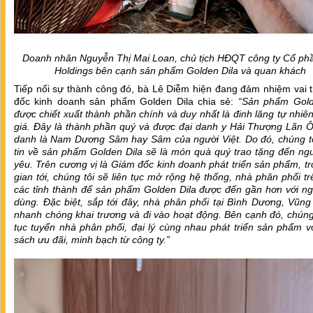
Doanh nhân Nguyễn Thị Mai Loan, chủ tịch HĐQT công ty Cổ ph
Holdings bên cạnh sản phẩm Golden Dila và quan khách
Tiếp nối sự thành công đó, bà Lê Diễm hiện đang đảm nhiệm vai 
đốc kinh doanh sản phẩm Golden Dila chia sẻ:
“Sản phẩm Gold
được chiết xuất thành phần chính và duy nhất là đinh lăng tự nhiê
giá. Đây là thành phần quý và được đại danh y Hải Thượng Lãn Ô
danh là Nam Dương Sâm hay Sâm của người Việt. Do đó, chúng tôi
tin về sản phẩm Golden Dila sẽ là món quà quý trao tặng đến ng
yêu. Trên cương vị là Giám đốc kinh doanh phát triển sản phẩm, tr
gian tới, chúng tôi sẽ liên tục mở rộng hệ thống, nhà phân phối t
các tỉnh thành để sản phẩm Golden Dila được đến gần hơn với ng
dùng. Đặc biệt, sắp tới đây, nhà phân phối tại Bình Dương, Vũn
nhanh chóng khai trương và đi vào hoạt động. Bên cạnh đó, chúng 
tục tuyển nhà phân phối, đại lý cùng nhau phát triển sản phẩm v
sách ưu đãi, minh bạch từ công ty.”