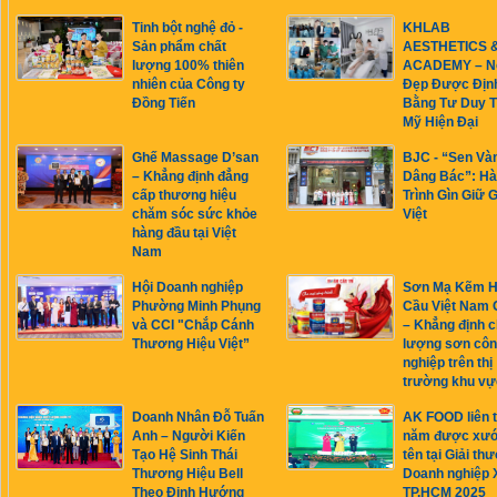
Tinh bột nghệ đỏ -
KHLAB
Sản phẩm chất
AESTHETICS 
lượng 100% thiên
ACADEMY – N
nhiên của Công ty
Đẹp Được Địn
Đồng Tiến
Bằng Tư Duy 
Mỹ Hiện Đại
Ghế Massage D’san
BJC - “Sen Và
– Khẳng định đẳng
Dâng Bác”: H
cấp thương hiệu
Trình Gìn Giữ G
chăm sóc sức khỏe
Việt
hàng đầu tại Việt
Nam
Hội Doanh nghiệp
Sơn Mạ Kẽm 
Phường Minh Phụng
Cầu Việt Nam 
và CCI "Chắp Cánh
– Khẳng định c
Thương Hiệu Việt”
lượng sơn cô
nghiệp trên thị
trường khu vự
Doanh Nhân Đỗ Tuấn
AK FOOD liên t
Anh – Người Kiến
năm được xư
Tạo Hệ Sinh Thái
tên tại Giải th
Thương Hiệu Bell
Doanh nghiệp 
Theo Định Hướng
TP.HCM 2025