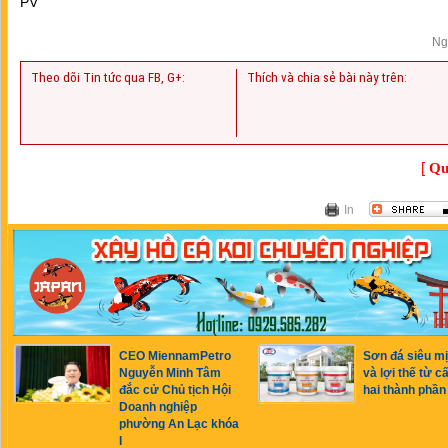
PV
Ng
Theo dõi Tin tức qua FB, G+:
Thích và chia sẻ bài này trên:
[
Qu
In
CEO MiennamPetro
Sơn đá siêu m
Nguyễn Minh Tâm
và lợi thế từ c
đắc cử Chủ tịch Hội
hai thành phần
Doanh nghiệp
phường An Lạc khóa
I