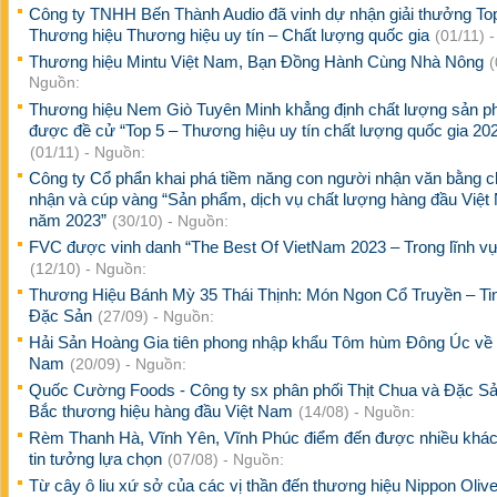
Công ty TNHH Bến Thành Audio đã vinh dự nhận giải thưởng To
Thương hiệu Thương hiệu uy tín – Chất lượng quốc gia
(01/11) 
Thương hiệu Mintu Việt Nam, Bạn Đồng Hành Cùng Nhà Nông
(
Nguồn:
Thương hiệu Nem Giò Tuyên Minh khẳng định chất lượng sản p
được đề cử “Top 5 – Thương hiệu uy tín chất lượng quốc gia 20
(01/11) - Nguồn:
Công ty Cổ phẩn khai phá tiềm năng con người nhận văn bằng 
nhận và cúp vàng “Sản phẩm, dịch vụ chất lượng hàng đầu Việ
năm 2023”
(30/10) - Nguồn:
FVC được vinh danh “The Best Of VietNam 2023 – Trong lĩnh vự
(12/10) - Nguồn:
Thương Hiệu Bánh Mỳ 35 Thái Thịnh: Món Ngon Cổ Truyền – Ti
Đặc Sản
(27/09) - Nguồn:
Hải Sản Hoàng Gia tiên phong nhập khẩu Tôm hùm Đông Úc về 
Nam
(20/09) - Nguồn:
Quốc Cường Foods - Công ty sx phân phối Thịt Chua và Đặc S
Bắc thương hiệu hàng đầu Việt Nam
(14/08) - Nguồn:
Rèm Thanh Hà, Vĩnh Yên, Vĩnh Phúc điểm đến được nhiều khá
tin tưởng lựa chọn
(07/08) - Nguồn:
Từ cây ô liu xứ sở của các vị thần đến thương hiệu Nippon Olive