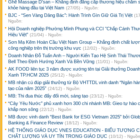
Ghế Massage D’san – Khẳng định đẳng cấp thương hiệu chăm 
khỏe hàng đầu tại Việt Nam
(27/05) - Nguồn:
BJC - “Sen Vàng Dâng Bác”: Hành Trình Gìn Giữ Giá Trị Việt
(17
Nguồn:
Hội Doanh nghiệp Phường Minh Phụng và CCI "Chắp Cánh Th
Hiệu Việt”
(21/04) - Nguồn:
Sơn Mạ Kẽm Hoàn Cầu Việt Nam Group – Khẳng định chất lượ
công nghiệp trên thị trường khu vực
(12/02) - Nguồn:
Doanh Nhân Đỗ Tuấn Anh – Người Kiến Tạo Hệ Sinh Thái Thươ
Bell Theo Định Hướng Xanh Và Bền Vững
(11/01) - Nguồn:
AK FOOD liên tục 3 năm được xướng tên tại Giải thưởng Doanh
Xanh TP.HCM 2025
(25/12) - Nguồn:
MB nhận cú đúp giải thưởng từ Bộ VHTTDL vinh danh “Ngân hà
tạo của năm 2025”
(24/12) - Nguồn:
MB: Thi đua thúc đẩy đổi mới, sáng tạo
(23/12) - Nguồn:
“Cây Yêu Nước” phủ xanh hơn 300 chi nhánh MB: Gieo tự hào 
khắp non sông
(22/12) - Nguồn:
MB được vinh danh “Best Bank for ESG Vietnam 2025” bởi Glob
Banking & Finance Review
(18/12) - Nguồn:
HỆ THỐNG GIÁO DỤC VNES EDUCATION - BIỂU TƯỢNG 
CHẤT LƯỢNG VÀ UY TÍN TRONG GIÁO DỤC
(10/12) - Nguồn