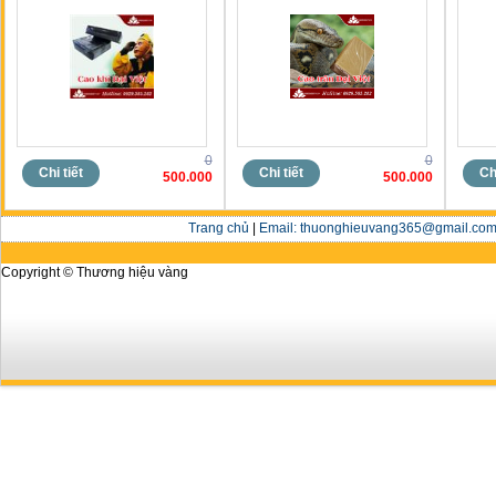
0
0
Chi tiết
Chi tiết
Chi
500.000
500.000
Trang chủ
|
Email: thuonghieuvang365@gmail.com 
Copyright © Thương hiệu vàng