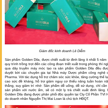
Giám đốc kinh doanh Lê Diễm
Sản phẩm Golden Dila, được chiết xuất từ đinh lăng ít nhất 5 năm 
quy trình trồng trọt đến các công đoạn triết xuất trong phòng thí n
qua dây truyền máy móc tạo ra sản phẩm Golden Dila đều đư
duyệt bời các chuyên gia tại Nhà máy Dược phẩm công nghệ 
Pharma. Với tác dụng hỗ trợ chăm sóc sức khỏe, tăng cường thể l
cao sức đề kháng, hỗ trợ giảm nguy cơ thiểu năng tuần hoàn nã
thẳng, suy giảm trí nhớ. Sản phẩm dễ uống, dễ sử dụng, chỉ cần
sản phẩm với nước ấm, sẽ có một ly trà chiết xuất đinh lăng. H
Golden Dila đang được phân phối độc quyền tại Cty Cổ Phần TVI 
do doanh nhân Nguyễn Thị Mai Loan là chủ tịch HĐQT.