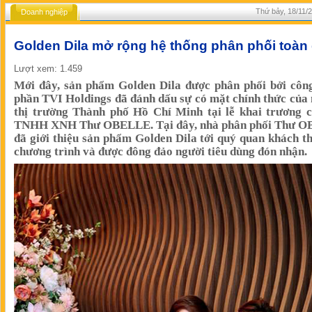
Thứ bảy, 18/11/2
Doanh nghiệp
Golden Dila mở rộng hệ thống phân phối toàn
Lượt xem: 1.459
Mới đây, sản phẩm Golden Dila được phân phối bởi công
phần TVI Holdings đã đánh dấu sự có mặt chính thức của
thị trường Thành phố Hồ Chí Minh tại lễ khai trương c
TNHH XNH Thư OBELLE. Tại đây, nhà phân phối Thư 
đã giới thiệu sản phẩm Golden Dila tới quý quan khách 
chương trình và được đông đảo người tiêu dùng đón nhận.