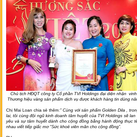
Chủ tịch HĐQT công ty Cổ phần TVI Holdings đại diện nhận vin
Thương hiệu vàng sản phẩm dịch vụ được khách hàng tin dùng n
Chị Mai Loan chia sẻ thêm:
” Cùng với sản phẩm Golden Dila , tro
lai, tôi cùng đội ngũ kinh doanh tâm huyết của TVI Holdings sẽ lan 
yêu và sự tâm huyết dành cho cộng đồng bằng hành động thục tế
nhau viết tiếp giấc mơ “Sức khoẻ viên mãn cho cộng đồng”.