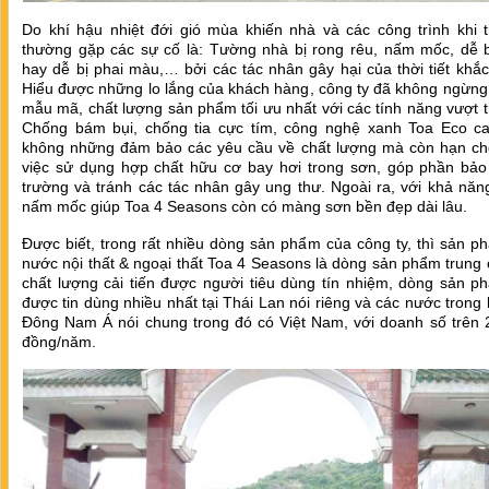
Do khí hậu nhiệt đới gió mùa khiến nhà và các công trình khi t
thường gặp các sự cố là: Tường nhà bị rong rêu, nấm mốc, dễ 
hay dễ bị phai màu,… bởi các tác nhân gây hại của thời tiết khắc
Hiểu được những lo lắng của khách hàng, công ty đã không ngừng 
mẫu mã, chất lượng sản phẩm tối ưu nhất với các tính năng vượt t
Chống bám bụi, chống tia cực tím, công nghệ xanh Toa Eco ca
không những đảm bảo các yêu cầu về chất lượng mà còn hạn chế
việc sử dụng hợp chất hữu cơ bay hơi trong sơn, góp phần bảo
trường và tránh các tác nhân gây ung thư. Ngoài ra, với khả nă
nấm mốc giúp Toa 4 Seasons còn có màng sơn bền đẹp dài lâu.
Được biết, trong rất nhiều dòng sản phẩm của công ty, thì sản 
nước nội thất & ngoại thất Toa 4 Seasons là dòng sản phẩm trung 
chất lượng cải tiến được người tiêu dùng tín nhiệm, dòng sản p
được tin dùng nhiều nhất tại Thái Lan nói riêng và các nước trong
Đông Nam Á nói chung trong đó có Việt Nam, với doanh số trên 2
đồng/năm.