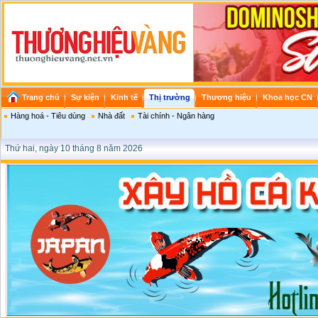
Trang chủ
Sự kiện
Kinh tế
Thị trường
Thương hiệu
Khoa học CN
Hàng hoá - Tiêu dùng
Nhà đất
Tài chính - Ngân hàng
Thứ hai, ngày 10 tháng 8 năm 2026