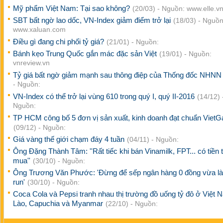
Mỹ phẩm Việt Nam: Tại sao không?
(20/03) - Nguồn: www.elle.v
SBT bất ngờ lao dốc, VN-Index giảm điểm trở lại
(18/03) - Nguồn
www.xaluan.com
Điều gì đang chi phối tỷ giá?
(21/01) - Nguồn:
Bánh kẹo Trung Quốc gắn mác đặc sản Việt
(19/01) - Nguồn:
vnreview.vn
Tỷ giá bất ngờ giảm mạnh sau thông điệp của Thống đốc NHN
- Nguồn:
VN-Index có thể trở lại vùng 610 trong quý I, quý II-2016
(14/12) 
Nguồn:
TP HCM công bố 5 đơn vị sản xuất, kinh doanh đạt chuẩn VietG
(09/12) - Nguồn:
Giá vàng thế giới chạm đáy 4 tuần
(04/11) - Nguồn:
Ông Đặng Thành Tâm: ''Rất tiếc khi bán Vinamilk, FPT... có tiền 
mua''
(30/10) - Nguồn:
Ông Trương Văn Phước: 'Đừng để sếp ngân hàng 0 đồng vừa l
run'
(30/10) - Nguồn:
Coca Cola và Pepsi tranh nhau thị trường đồ uống tỷ đô ở Việt 
Lào, Capuchia và Myanmar
(22/10) - Nguồn: