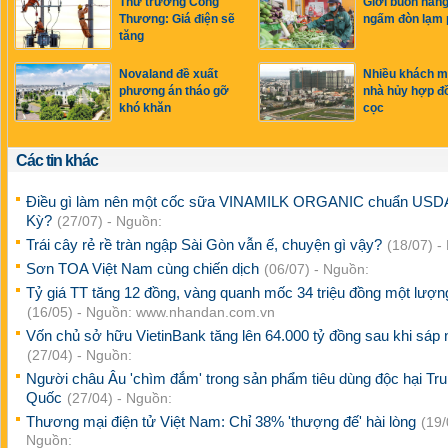
Thứ trưởng Công
Giới buôn hàn
Thương: Giá điện sẽ
ngấm đòn lạm 
tăng
Novaland đề xuất
Nhiều khách 
phương án tháo gỡ
nhà hủy hợp đ
khó khăn
cọc
Các tin khác
Điều gì làm nên một cốc sữa VINAMILK ORGANIC chuẩn USD
Kỳ?
(27/07) - Nguồn:
Trái cây rẻ rề tràn ngập Sài Gòn vẫn ế, chuyện gì vậy?
(18/07) -
Sơn TOA Việt Nam cùng chiến dịch
(06/07) - Nguồn:
Tỷ giá TT tăng 12 đồng, vàng quanh mốc 34 triệu đồng một lượn
(16/05) - Nguồn: www.nhandan.com.vn
Vốn chủ sở hữu VietinBank tăng lên 64.000 tỷ đồng sau khi sáp
(27/04) - Nguồn:
Người châu Âu 'chìm đắm' trong sản phẩm tiêu dùng độc hại Tr
Quốc
(27/04) - Nguồn:
Thương mại điện tử Việt Nam: Chỉ 38% 'thượng đế' hài lòng
(19/
Nguồn: