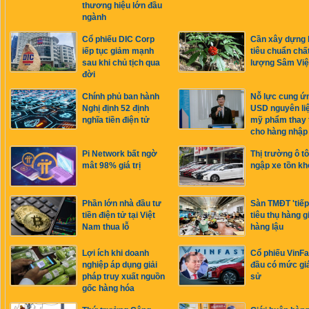
thương hiệu lớn đầu
ngành
Cổ phiếu DIC Corp
Cần xây dựng 
iếp tục giảm mạnh
tiêu chuẩn chấ
sau khi chủ tịch qua
lượng Sâm Vi
đời
Chính phủ ban hành
Nỗ lực cung ứn
Nghị định 52 định
USD nguyên li
nghĩa tiền điện tử
mỹ phẩm thay 
cho hàng nhập
Pi Network bất ngờ
Thị trường ô tô
mât 98% giá trị
ngập xe tồn kh
Phần lớn nhà đầu tư
Sàn TMĐT 'tiếp
tiền điện tử tại Việt
tiêu thụ hàng g
Nam thua lỗ
hàng lậu
Lợi ích khi doanh
Cổ phiếu VinFa
nghiệp áp dụng giải
đầu có mức giá
pháp truy xuất nguồn
sử
gốc hàng hóa