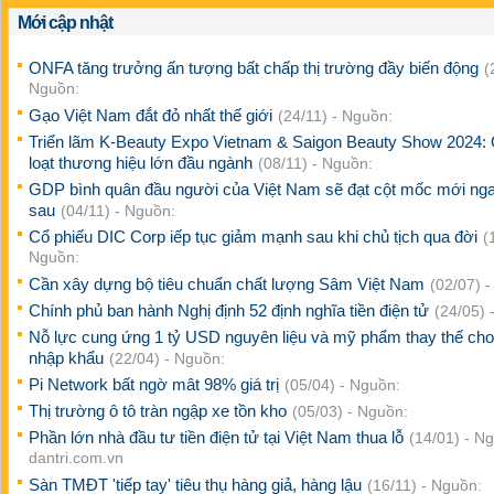
Mới cập nhật
ONFA tăng trưởng ấn tượng bất chấp thị trường đầy biến động
(
Nguồn:
Gạo Việt Nam đắt đỏ nhất thế giới
(24/11) - Nguồn:
Triển lãm K-Beauty Expo Vietnam & Saigon Beauty Show 2024: 
loạt thương hiệu lớn đầu ngành
(08/11) - Nguồn:
GDP bình quân đầu người của Việt Nam sẽ đạt cột mốc mới ng
sau
(04/11) - Nguồn:
Cổ phiếu DIC Corp iếp tục giảm mạnh sau khi chủ tịch qua đời
(
Nguồn:
Cần xây dựng bộ tiêu chuẩn chất lượng Sâm Việt Nam
(02/07) 
Chính phủ ban hành Nghị định 52 định nghĩa tiền điện tử
(24/05) 
Nỗ lực cung ứng 1 tỷ USD nguyên liệu và mỹ phẩm thay thế ch
nhập khẩu
(22/04) - Nguồn:
Pi Network bất ngờ mât 98% giá trị
(05/04) - Nguồn:
Thị trường ô tô tràn ngập xe tồn kho
(05/03) - Nguồn:
Phần lớn nhà đầu tư tiền điện tử tại Việt Nam thua lỗ
(14/01) - N
dantri.com.vn
Sàn TMĐT 'tiếp tay' tiêu thụ hàng giả, hàng lậu
(16/11) - Nguồn: