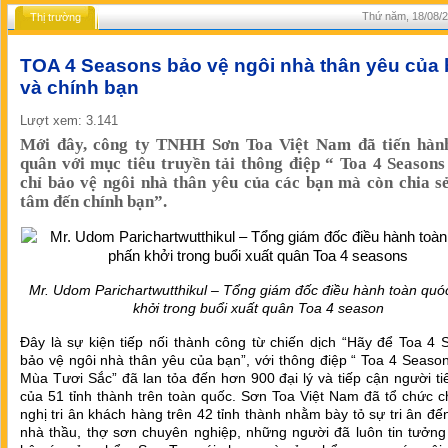
Thứ năm, 18/08/2
Thị trường
TOA 4 Seasons bảo vệ ngôi nhà thân yêu của
và chính bạn
Lượt xem: 3.141
Mới đây, công ty TNHH Sơn Toa Việt Nam đã tiến hành
quân với mục tiêu truyền tải thông điệp “ Toa 4 Season
chỉ bảo vệ ngôi nhà thân yêu của các bạn mà còn chia s
tâm đến chính bạn”.
Mr. Udom Parichartwutthikul – Tổng giám đốc điều hành toàn quó
khởi trong buổi xuất quân Toa 4 season
Đây là sự kiện tiếp nối thành công từ chiến dịch “Hãy để Toa 4
bảo vệ ngôi nhà thân yêu của bạn”, với thông điệp “ Toa 4 Seaso
Mùa Tươi Sắc” đã lan tỏa đến hơn 900 đại lý và tiếp cận người t
của 51 tỉnh thành trên toàn quốc. Sơn Toa Việt Nam đã tổ chức c
nghị tri ân khách hàng trên 42 tỉnh thành nhằm bày tỏ sự tri ân đ
nhà thầu, thợ sơn chuyên nghiệp, những người đã luôn tin tưởng