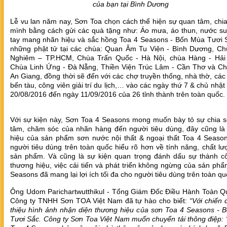
của bạn tại Bình Dương
Lễ vu lan năm nay, Sơn Toa chọn cách thể hiện sự quan tâm, chi
mình bằng cách gửi các quà tặng như: Áo mưa, áo thun, nước suố
tay mang nhãn hiệu và sắc hồng Toa 4 Seasons - Bốn Mùa Tươi 
những phật tử tại các chùa: Quan Âm Tu Viện - Bình Dương, Ch
Nghiêm – TP.HCM, Chùa Trấn Quốc - Hà Nội, chùa Hàng - Hải
Chùa Linh Ứng - Đà Nẵng, Thiền Viện Trúc Lâm - Cần Thơ và Ch
An Giang, đồng thời sẽ đến với các chợ truyền thống, nhà thờ, các
bến tàu, công viên giải trí du lịch,… vào các ngày thứ 7 & chủ nhật
20/08/2016 đến ngày 11/09/2016 của 26 tỉnh thành trên toàn quốc.
Với sự kiện này, Sơn Toa 4 Seasons mong muốn bày tỏ sự chia s
tâm, chăm sóc của nhãn hàng đến người tiêu dùng, đây cũng là
hiệu của sản phẩm sơn nước nội thất & ngoại thất Toa 4 Seaso
người tiêu dùng trên toàn quốc hiểu rõ hơn về tính năng, chất l
sản phẩm. Và cũng là sự kiện quan trọng đánh dấu sự thành c
thương hiệu, việc cải tiến và phát triển không ngừng của sản ph
Seasons đã mang lại lợi ích tối đa cho người tiêu dùng trên toàn qu
Ông Udom Parichartwutthikul - Tổng Giám Đốc Điều Hành Toàn Q
Công ty TNHH Sơn TOA Việt Nam đã tự hào cho biết:
“Với chiến d
thiệu hình ảnh nhận diện thương hiệu của sơn Toa 4 Seasons - 
Tươi Sắc. Công ty Sơn Toa Việt Nam muốn chuyển tải thông điệp: