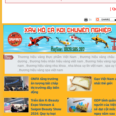
[
Qu
In
Thương hiệu vàng thực phẩm Việt Nam
,
thương hiệu vàng châu á
dương
,
thương hiệu nhãn hiệu vàng việt nam
,
thương hiệu vàng ngà
nam
,
thương hiệu vàng nha khoa
,
nha khoa uy tín việt nam
,
spa uy 
,
thương hiệu vàng spa việt nam
ONFA tăng trưởng
Gạo Việt Nam 
ấn tượng bất chấp
nhất thế giới
thị trường đầy biến
động
Triển lãm K-Beauty
GDP bình quân
Expo Vietnam &
người của Việ
Saigon Beauty Show
sẽ đạt cột mố
2024: Quy tụ loạt
ngay năm sau